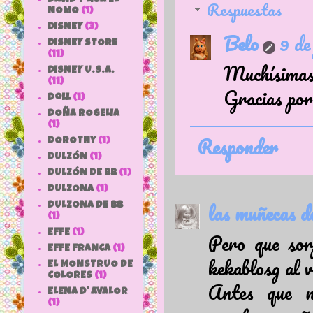
Respuestas
NOMO
(1)
DISNEY
(3)
Belo
9 de
DISNEY STORE
(11)
Muchísimas
DISNEY U.S.A.
(11)
Gracias por 
doll
(1)
DOÑA ROGELIA
(1)
Responder
DOROTHY
(1)
DULZÓN
(1)
DULZÓN DE BB
(1)
DULZONA
(1)
las muñecas d
DULZONA DE BB
(1)
EFFE
(1)
Pero que sor
EFFE FRANCA
(1)
kekablosg al v
EL MONSTRUO DE
COLORES
(1)
Antes que n
ELENA D' AVALOR
(1)