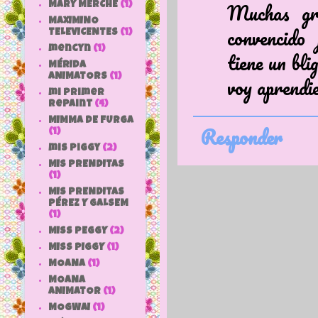
Muchas gr
MARY MERCHE
(1)
MAXIMINO
convencido
TELEVICENTES
(1)
mencyn
(1)
tiene un bli
MÉRIDA
ANIMATORS
(1)
voy aprendi
mi primer
repaint
(4)
MIMMA DE FURGA
Responder
(1)
mis piggy
(2)
MIS PRENDITAS
(1)
MIS PRENDITAS
PÉREZ Y GALSEM
(1)
MISS PEGGY
(2)
MISS PIGGY
(1)
MOANA
(1)
MOANA
ANIMATOR
(1)
MOGWAI
(1)