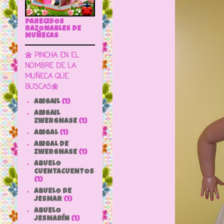
PARECIDOS
RAZONABLES DE
MUÑECAS
🌼 PINCHA EN EL
NOMBRE DE LA
MUÑECA QUE
BUSCAS🌼
ABIGAIL
(1)
ABIGAIL
ZWERGNASE
(1)
ABIGAL
(1)
ABIGAL DE
ZWERGNASE
(1)
ABUELO
CUENTACUENTOS
(1)
ABUELO DE
JESMAR
(1)
ABUELO
JESMARÍN
(1)