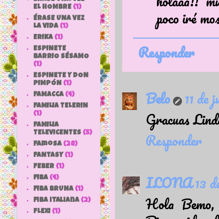
holaaa!! m
EL HOMBRE
(1)
poco iré mo
ÉRASE UNA VEZ
LA VIDA
(1)
ERIKA
(1)
Responder
ESPINETE
BARRIO SÉSAMO
(1)
ESPINETE Y DON
PIMPÓN
(1)
Belo
11 de 
FAMACCA
(4)
FAMILIA TELERIN
Gracuas Linda
(1)
FAMILIA
TELEVICENTES
(5)
Responder
Famosa
(28)
FANTASY
(1)
FEBER
(1)
ILONA
13 d
FIBA
(4)
FIBA BRUNA
(1)
Hola Bemo, l
fiba italiana
(2)
FLEXI
(1)