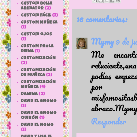
custom bella
animator
(2)
16 comentarios:
custom fácil
(3)
CUSTOM MUÑECA
(1)
custom ojos
Mymy
9 de j
(1)
CUSTOM PAOLA
Me encanta
REINA
(1)
CUSTOMIZACIÓN
reluciente,u
(2)
CUSTOMIZACIÓN
podías empeza
DE MUÑECA
(2)
por el
CUSTOMIZACIÓN
MUÑECA
(4)
misfamositas
DAMINA
(2)
DAVID EL GNOMO
abrazo.Mym
(1)
DAVID EL GNOMO
Responder
QUIRÓN
(1)
DAVID EL NOMO
(1)
DAVID Y LISA EL