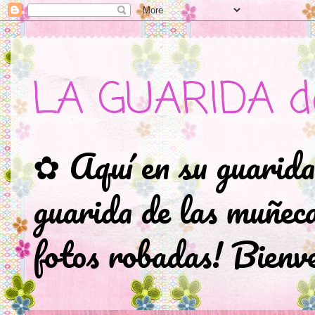
LA GUARIDA d
✿ Aquí en su guarida
guarida de las muñec
fotos robadas! Bienve