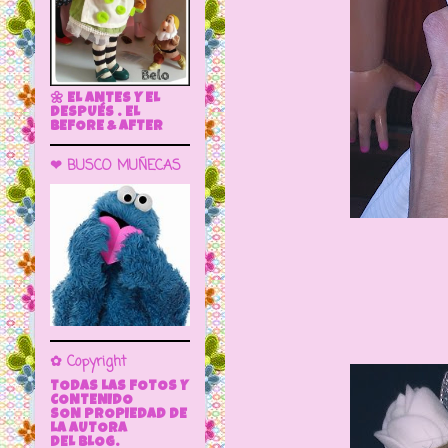
🌼 EL ANTES Y EL
DESPUÉS . EL
BEFORE & AFTER
❤ BUSCO MUÑECAS
✿ Copyright
TODAS LAS FOTOS Y
CONTENIDO
SON PROPIEDAD DE
LA AUTORA
DEL BLOG.