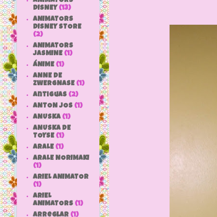
ANIMATORS
DISNEY
(13)
ANIMATORS
DISNEY STORE
(2)
ANIMATORS
JASMINE
(1)
ÁNIME
(1)
ANNE DE
ZWERGNASE
(1)
antiguas
(2)
ANTON JOS
(1)
ANUSKA
(1)
ANUSKA DE
TOYSE
(1)
ARALE
(1)
ARALE NORIMAKI
(1)
ARIEL ANIMATOR
(1)
ARIEL
ANIMATORS
(1)
arreglar
(1)