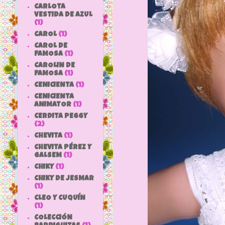
CARLOTA
VESTIDA DE AZUL
(1)
CAROL
(1)
CAROL DE
FAMOSA
(1)
CAROLIN DE
FAMOSA
(1)
CENICIENTA
(1)
CENICIENTA
ANIMATOR
(1)
CERDITA PEGGY
(2)
CHEVITA
(1)
CHEVITA PÉREZ Y
GALSEM
(1)
CHIKY
(1)
CHIKY DE JESMAR
(1)
CLEO Y CUQUÍN
(1)
COLECCIÓN