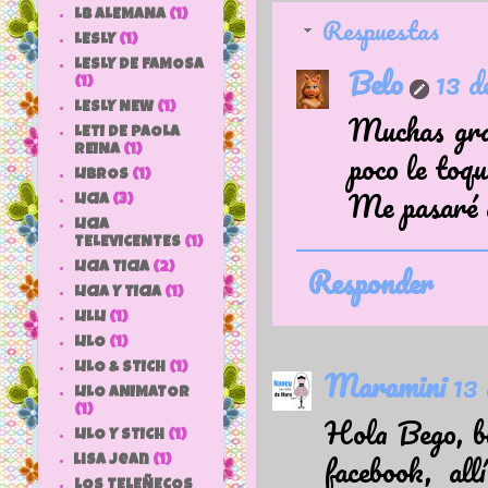
LB ALEMANA
(1)
Respuestas
LESLY
(1)
LESLY DE FAMOSA
Belo
13 d
(1)
LESLY NEW
(1)
Muchas grac
LETI DE PAOLA
REINA
(1)
poco le toq
LIBROS
(1)
Me pasaré a
LICIA
(3)
LICIA
TELEVICENTES
(1)
Responder
LICIA TICIA
(2)
LICIA Y TICIA
(1)
LILLI
(1)
LILO
(1)
LILO & STICH
(1)
Maramini
13 
LILO ANIMATOR
(1)
Hola Bego, bi
LILO Y STICH
(1)
facebook, al
lisa jean
(1)
LOS TELEÑECOS