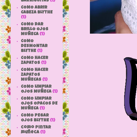
BARRIGUITAS
(1)
COMO ABRIR
CABEZA BLYTHE
(1)
COMO DAR
BRILLO OJOS
MUÑECA
(1)
COMO
DESMONTAR
BLYTHE
(1)
COMO HACER
ZAPATOS
(1)
COMO HACER
ZAPATOS
MUÑECAS
(1)
COMO LIMPIAR
OJOS MUÑECA
(1)
COMO LIMPIAR
OJOS OPACOS DE
MUÑECA
(1)
COMO PEGAR
OJOS BLYTHE
(1)
como pintar
muñeca
(1)