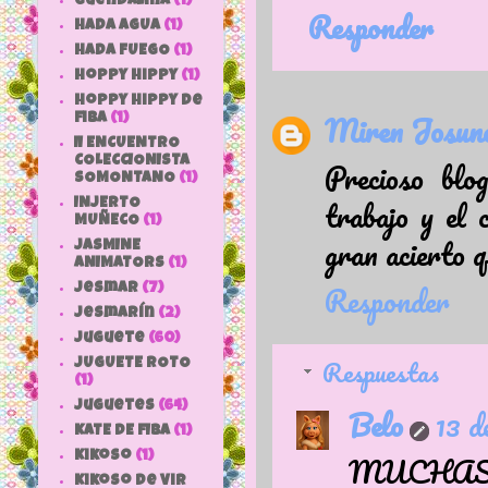
Guendalina
(1)
Responder
HADA AGUA
(1)
HADA FUEGO
(1)
hoppy hippy
(1)
hoppy hippy de
Miren Josune
fiba
(1)
II ENCUENTRO
COLECCIONISTA
Precioso blo
SOMONTANO
(1)
trabajo y el 
INJERTO
MUÑECO
(1)
gran acierto 
JASMINE
ANIMATORS
(1)
Responder
jesmar
(7)
jesmarín
(2)
juguete
(60)
Respuestas
JUGUETE ROTO
(1)
Juguetes
(64)
Belo
13 d
KATE DE FIBA
(1)
MUCHA
Kikoso
(1)
Kikoso de Vir