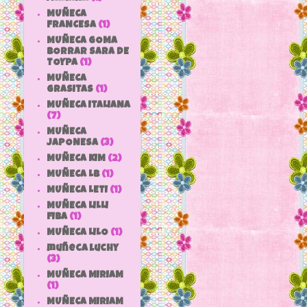
MUÑECA
FRANCESA
(1)
MUÑECA GOMA
BORRAR SARA DE
TOYPA
(1)
MUÑECA
GRASITAS
(1)
MUÑECA ITALIANA
(7)
MUÑECA
JAPONESA
(3)
MUÑECA KIM
(2)
MUÑECA LB
(1)
MUÑECA LETI
(1)
MUÑECA LILLI
FIBA
(1)
MUÑECA LILO
(1)
muñeca luchy
(3)
MUÑECA MIRIAM
(1)
MUÑECA MIRIAM