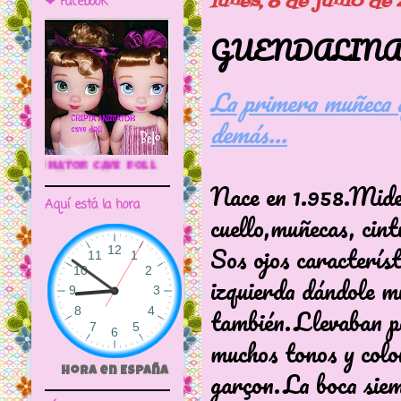
lunes, 8 de junio de
❤ Facebook
GUENDALINA 
La primera muñeca q
demás...
🌼CRIPTA ANIMATOR CAVE DOLL
Nace en 1.958.Mide 
Aquí está la hora
cuello,muñecas, cint
Sos ojos característ
izquierda dándole m
también.Llevaban pe
muchos tonos y color
garçon.La boca siemp
Hora en España