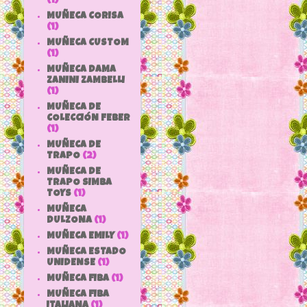
(1)
MUÑECA CORISA
(1)
MUÑECA CUSTOM
(1)
MUÑECA DAMA
ZANINI ZAMBELLI
(1)
MUÑECA DE
COLECCIÓN FEBER
(1)
MUÑECA DE
TRAPO
(2)
MUÑECA DE
TRAPO SIMBA
TOYS
(1)
MUÑECA
DULZONA
(1)
MUÑECA EMILY
(1)
MUÑECA ESTADO
UNIDENSE
(1)
MUÑECA FIBA
(1)
MUÑECA FIBA
ITALIANA
(1)