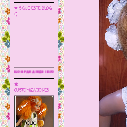
❤ SIGUE ESTE BLOG
👇
ás información
🌼
CUSTOMIZACIONES