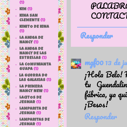
PALA
(1)
KIM
(1)
CONTAC
KINA SAN
CLEMENTE
(1)
KINITO DE KINA
Responder
(1)
LA AMIGA DE
NANCY
(1)
LA AMIGA DE
NANCY DE LAS
mgf00
13 de j
ESTRELLAS
(1)
LA COMUNIANTA
GUAPA
(1)
¡Hola Belo! 
la guerra de
tu Guendalin
las galaxias
(1)
LA PRIMERA
fábrica, ya qu
NANCY NEW
(1)
LACITOS DE
¡Besos!
JESMAR
(1)
LAMPARITA DE
Responder
JESMAR
(1)
LAMPARITAS DE
JESMAR
(1)