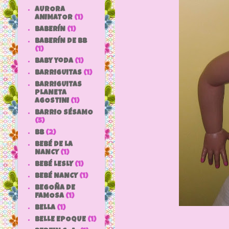
AURORA
ANIMATOR
(1)
BABERÍN
(1)
BABERÍN DE BB
(1)
baby yoda
(1)
BARRIGUITAS
(1)
BARRIGUITAS
PLANETA
AGOSTINI
(1)
BARRIO SÉSAMO
(5)
bb
(2)
BEBÉ DE LA
NANCY
(1)
BEBÉ LESLY
(1)
BEBÉ NANCY
(1)
BEGOÑA DE
FAMOSA
(1)
BELLA
(1)
BELLE EPOQUE
(1)