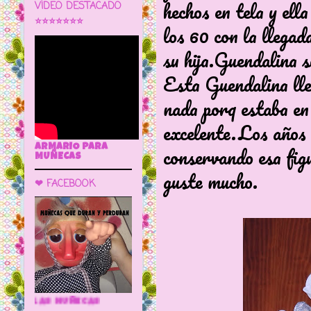
hechos en tela y ell
VÍDEO DESTACADO
⭐⭐⭐⭐⭐⭐⭐
los 60 con la llegad
su hija.Guendalina 
Esta Guendalina lle
nada porq estaba en
excelente.Los años 
conservando esa fig
ARMARIO PARA
MUÑECAS
guste mucho.
❤ FACEBOOK
🌼 LA CUEVA DE LAS MUÑECAS