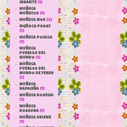
GIGANTE
(1)
MUÑECA
MUÑECOS
(1)
MUÑECA NOA
(2)
muñeca peggy
(1)
MUÑECA POLILLA
(1)
MUÑECA
PUEBLOS DEL
MUNDO
(1)
MUÑECA
PUEBLOS DEL
MUNDO DE FEBER
(1)
MUÑECA
RAPACIÑA
(1)
MUÑECA ROGELIA
(1)
MUÑECA
ROSAURA
(1)
MUÑECA SELENE
(1)