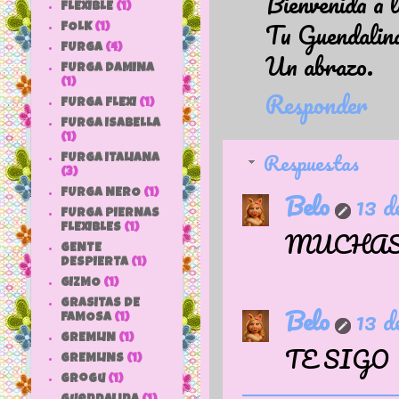
Bienvenida a l
FLEXIBLE
(1)
Tu Guendalina 
FOLK
(1)
FURGA
(4)
Un abrazo.
FURGA DAMINA
(1)
Responder
FURGA FLEXI
(1)
FURGA ISABELLA
(1)
Respuestas
FURGA ITALIANA
(3)
Belo
13 d
FURGA NERO
(1)
FURGA PIERNAS
FLEXIBLES
(1)
MUCHAS
GENTE
DESPIERTA
(1)
GIZMO
(1)
GRASITAS DE
Belo
13 d
FAMOSA
(1)
GREMLIN
(1)
TE SIGO
GREMLINS
(1)
grogu
(1)