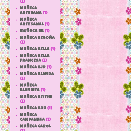
(1)
MUÑECA
ARTESANA
(1)
MUÑECA
ARTESANAL
(1)
muñeca bb
(1)
MUÑECA BEGOÑA
(1)
MUÑECA BELLA
(1)
MUÑECA BELLA
FRANCESA
(1)
MUÑECA BJD
(1)
MUÑECA BLANDA
(1)
MUÑECA
BLANDITA
(1)
MUÑECA BLYTHE
(1)
MUÑECA BRU
(1)
MUÑECA
CAMPANILLA
(1)
MUÑECA CAROL