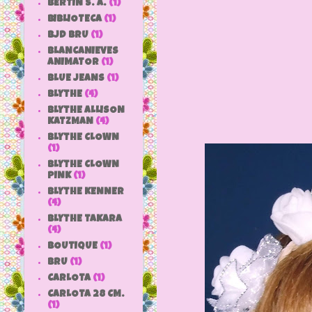
BERTIN S. A.
(1)
BIBLIOTECA
(1)
BJD BRU
(1)
BLANCANIEVES
ANIMATOR
(1)
BLUE JEANS
(1)
BLYTHE
(4)
BLYTHE ALLISON
KATZMAN
(4)
BLYTHE CLOWN
(1)
BLYTHE CLOWN
PINK
(1)
BLYTHE KENNER
(4)
BLYTHE TAKARA
(4)
BOUTIQUE
(1)
BRU
(1)
CARLOTA
(1)
CARLOTA 28 CM.
(1)