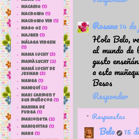
MACARIO
(1)
MACROBIO
(1)
Rosana
14 de
MACROBIO VIR
(1)
MAGO OZ
(1)
Hola Belo, ve
MAJBER
(1)
MÁLAGA VIRGEN
al mundo de l
(1)
MAMA LUCHY
(3)
gusto enseñán
mamà luchy
(2)
a esta muñequi
MAMÁ LUCHY DE
JESMAR
(3)
Besos
MANGA
(1)
MANIQUÍ
(2)
Responder
Mari Carmen y
sus muñecos
(1)
MARINA DE
Respuestas
FURGA
(1)
marioneta
(2)
Belo
15 d
MARIQUITAS
(1)
MARS
(1)