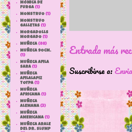
MÓNICA DE
FURGA
(1)
MONSTRUO
(1)
MONSTRUO
GALLETAS
(1)
MORGADOLLS
MORGADO
(1)
MUÑECA
(88)
Entrada más rec
MUÑECA 9OCM.
(1)
MUÑECA AFILA
Suscribirse a:
Envi
SARA
(1)
MUÑECA
AFILALAPIZ
TOYPA
(1)
MUÑECA
AFRICANA
(1)
MUÑECA
ALEMANA
(3)
MUÑECA
AMERICANA
(1)
MUÑECA ARALE
DEL DR. SLUMP