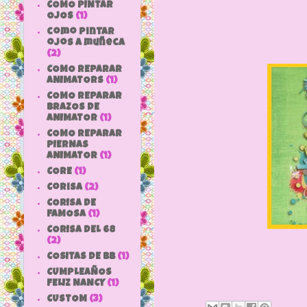
COMO PINTAR
OJOS
(1)
como pintar
ojos a muñeca
(2)
COMO REPARAR
ANIMATORS
(1)
COMO REPARAR
BRAZOS DE
ANIMATOR
(1)
COMO REPARAR
PIERNAS
ANIMATOR
(1)
CORE
(1)
Corisa
(2)
CORISA DE
FAMOSA
(1)
CORISA DEL 68
(2)
COSITAS DE bb
(1)
CUMPLEAÑOS
FELIZ NANCY
(1)
CUSTOM
(3)