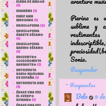
aventura muñe
ELENA DE AVALOR
(1)
EMANENS
(1)
Pierina es u
EMILY ANN
BIRDSANG
(1)
sublime y a
ENCICLOPEDIA
(2)
vestimenta
ENCICLOPEDIA
ÁBRETE SÉSAMO
(1)
indescript
ENCICLOPEDIA
preciosidad!,b
BARRIO SÉSAMO
(1)
Sonia.
ENCUENTRO
COLECCIONISTA
BARBASTRO
(1)
Responder
ENTREVISTA
RADIO NACIONAL
DE ESPAÑA
(1)
Respuestas
ENTREVISTA RNE
(1)
ÉRASE UNA VEZ
Belo
9 de
EL CUERPO
HUMANO
(1)
ÉRASE UNA VEZ