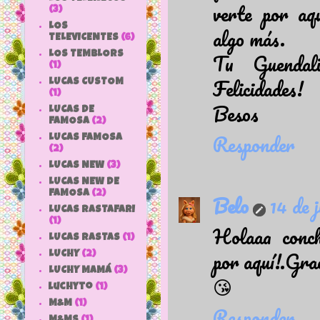
verte por aq
(3)
LOS
algo más.
TELEVICENTES
(6)
Tu Guendali
LOS TEMBLORS
(1)
Felicidades!
LUCAS CUSTOM
(1)
Besos
LUCAS DE
FAMOSA
(2)
Responder
LUCAS FAMOSA
(2)
LUCAS NEW
(3)
LUCAS NEW DE
FAMOSA
(2)
Belo
14 de 
LUCAS RASTAFARI
(1)
Holaaa conch
LUCAS RASTAS
(1)
por aquí!.Gra
LUCHY
(2)
LUCHY MAMÁ
(3)
😘
luchyto
(1)
M&M
(1)
Responder
M&MS
(1)