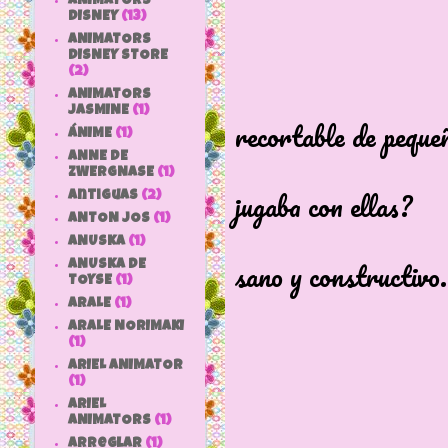
ANIMATORS
DISNEY
(13)
ANIMATORS
DISNEY STORE
(2)
Quién no t
ANIMATORS
JASMINE
(1)
recortable de peque
ÁNIME
(1)
o ha conoc
ANNE DE
ZWERGNASE
(1)
jugaba con ellas?
antiguas
(2)
ANTON JOS
(1)
Que de rec
ANUSKA
(1)
sano y constructivo.
ANUSKA DE
TOYSE
(1)
ARALE
(1)
ARALE NORIMAKI
(1)
ARIEL ANIMATOR
(1)
ARIEL
ANIMATORS
(1)
arreglar
(1)