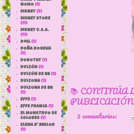
NOMO
(1)
DISNEY
(3)
DISNEY STORE
(11)
DISNEY U.S.A.
(11)
doll
(1)
DOÑA ROGELIA
(1)
DOROTHY
(1)
DULZÓN
(1)
DULZÓN DE BB
(1)
DULZONA
(1)
📚 CONTINÚA 
DULZONA DE BB
(1)
PUBLICACIÓN
EFFE
(1)
EFFE FRANCA
(1)
2 comentarios:
EL MONSTRUO DE
COLORES
(1)
ELENA D' AVALOR
(1)