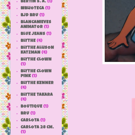
BERTIN S. A.
(1)
BIBLIOTECA
(1)
BJD BRU
(1)
BLANCANIEVES
ANIMATOR
(1)
BLUE JEANS
(1)
BLYTHE
(4)
BLYTHE ALLISON
KATZMAN
(4)
BLYTHE CLOWN
(1)
BLYTHE CLOWN
PINK
(1)
BLYTHE KENNER
(4)
BLYTHE TAKARA
(4)
BOUTIQUE
(1)
BRU
(1)
CARLOTA
(1)
CARLOTA 28 CM.
(1)