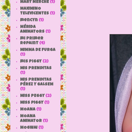
MARY MERCHE
(1)
MAXIMINO
TELEVICENTES
(1)
mencyn
(1)
MÉRIDA
ANIMATORS
(1)
mi primer
repaint
(4)
MIMMA DE FURGA
(1)
mis piggy
(2)
MIS PRENDITAS
(1)
MIS PRENDITAS
PÉREZ Y GALSEM
(1)
MISS PEGGY
(2)
MISS PIGGY
(1)
MOANA
(1)
MOANA
ANIMATOR
(1)
MOGWAI
(1)