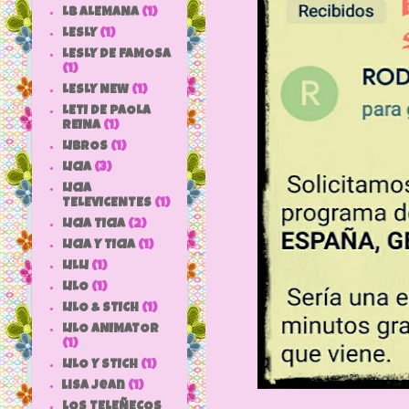
LB ALEMANA
(1)
LESLY
(1)
LESLY DE FAMOSA
(1)
LESLY NEW
(1)
LETI DE PAOLA
REINA
(1)
LIBROS
(1)
LICIA
(3)
LICIA
TELEVICENTES
(1)
LICIA TICIA
(2)
LICIA Y TICIA
(1)
LILLI
(1)
LILO
(1)
LILO & STICH
(1)
LILO ANIMATOR
(1)
LILO Y STICH
(1)
lisa jean
(1)
LOS TELEÑECOS