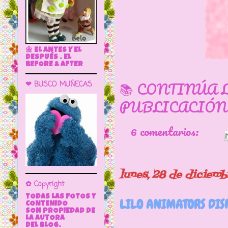
🌼 EL ANTES Y EL
DESPUÉS . EL
BEFORE & AFTER
📚 CONTINÚA 
❤ BUSCO MUÑECAS
PUBLICACIÓN
6 comentarios:
lunes, 28 de diciem
✿ Copyright
TODAS LAS FOTOS Y
LILO ANIMATORS DIS
CONTENIDO
SON PROPIEDAD DE
LA AUTORA
DEL BLOG.