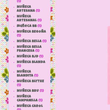
(1)
MUÑECA
ARTESANA
(1)
MUÑECA
ARTESANAL
(1)
muñeca bb
(1)
MUÑECA BEGOÑA
(1)
MUÑECA BELLA
(1)
MUÑECA BELLA
FRANCESA
(1)
MUÑECA BJD
(1)
MUÑECA BLANDA
(1)
MUÑECA
BLANDITA
(1)
MUÑECA BLYTHE
(1)
MUÑECA BRU
(1)
MUÑECA
CAMPANILLA
(1)
MUÑECA CAROL