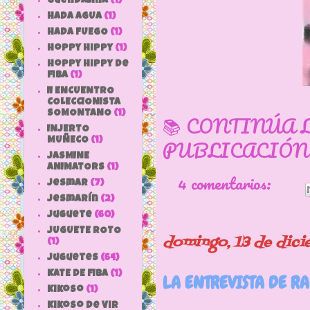
Guendalina
(1)
HADA AGUA
(1)
HADA FUEGO
(1)
hoppy hippy
(1)
hoppy hippy de
fiba
(1)
II ENCUENTRO
COLECCIONISTA
SOMONTANO
(1)
📚 CONTINÚA 
INJERTO
PUBLICACIÓN
MUÑECO
(1)
JASMINE
ANIMATORS
(1)
4 comentarios:
jesmar
(7)
jesmarín
(2)
juguete
(60)
JUGUETE ROTO
domingo, 13 de dic
(1)
Juguetes
(64)
KATE DE FIBA
(1)
LA ENTREVISTA DE R
Kikoso
(1)
Kikoso de Vir