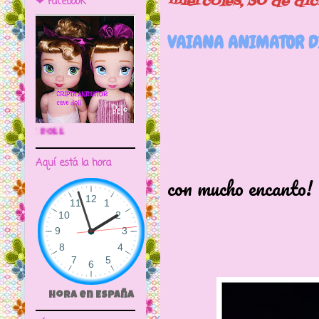
miércoles, 30 de di
❤ Facebook
VAIANA ANIMATOR D
🌼CRIPTA ANIMATOR CAVE DOLL
Vai
Aquí está la hora
con mucho encanto!
Nos ha c
Hora en España