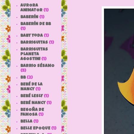
AURORA
ANIMATOR
(1)
BABERÍN
(1)
BABERÍN DE BB
(1)
baby yoda
(1)
BARRIGUITAS
(1)
BARRIGUITAS
PLANETA
AGOSTINI
(1)
BARRIO SÉSAMO
(5)
bb
(2)
BEBÉ DE LA
NANCY
(1)
BEBÉ LESLY
(1)
BEBÉ NANCY
(1)
BEGOÑA DE
FAMOSA
(1)
BELLA
(1)
BELLE EPOQUE
(1)