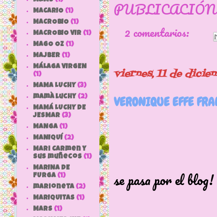
PUBLICACIÓN
MACARIO
(1)
MACROBIO
(1)
2 comentarios:
MACROBIO VIR
(1)
MAGO OZ
(1)
MAJBER
(1)
MÁLAGA VIRGEN
viernes, 11 de dici
(1)
MAMA LUCHY
(3)
mamà luchy
(2)
VERONIQUE EFFE FRA
MAMÁ LUCHY DE
JESMAR
(3)
MANGA
(1)
MANIQUÍ
(2)
Mari Carmen y
Bueno..pue
sus muñecos
(1)
MARINA DE
se pasa por el blog!
FURGA
(1)
marioneta
(2)
MARIQUITAS
(1)
MARS
(1)