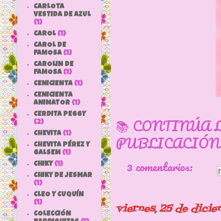
CARLOTA
VESTIDA DE AZUL
(1)
CAROL
(1)
CAROL DE
FAMOSA
(1)
CAROLIN DE
FAMOSA
(1)
CENICIENTA
(1)
CENICIENTA
ANIMATOR
(1)
CERDITA PEGGY
📚 CONTINÚA 
(2)
CHEVITA
(1)
PUBLICACIÓN
CHEVITA PÉREZ Y
GALSEM
(1)
3 comentarios:
CHIKY
(1)
CHIKY DE JESMAR
(1)
CLEO Y CUQUÍN
(1)
viernes, 25 de dici
COLECCIÓN