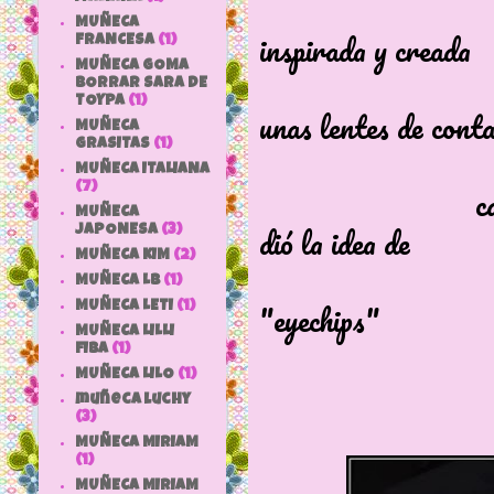
La muñec
MUÑECA
inspirada y creada
FRANCESA
(1)
MUÑECA GOMA
por Alliso
BORRAR SARA DE
TOYPA
(1)
unas lentes de cont
MUÑECA
GRASITAS
(1)
se tiñeron
MUÑECA ITALIANA
cambiando el c
(7)
MUÑECA
dió la idea de
JAPONESA
(3)
MUÑECA KIM
(2)
l
MUÑECA LB
(1)
"eyechips"
MUÑECA LETI
(1)
MUÑECA LILLI
FIBA
(1)
MUÑECA LILO
(1)
muñeca luchy
(3)
MUÑECA MIRIAM
(1)
MUÑECA MIRIAM