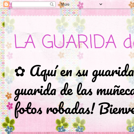
LA GUARIDA d
✿ Aquí en su guarida
guarida de las muñec
fotos robadas! Bienve