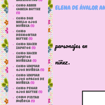
BARRIGUITAS
(1)
COMO ABRIR
ELENA DE ÁVALOR A
CABEZA BLYTHE
(1)
COMO DAR
BRILLO OJOS
MUÑECA
(1)
COMO
Los anim
DESMONTAR
BLYTHE
(1)
personajes en
COMO HACER
ZAPATOS
(1)
su edad 
COMO HACER
ZAPATOS
niñez.
MUÑECAS
(1)
COMO LIMPIAR
OJOS MUÑECA
(1)
COMO LIMPIAR
OJOS OPACOS DE
MUÑECA
(1)
COMO PEGAR
OJOS BLYTHE
(1)
como pintar
muñeca
(1)