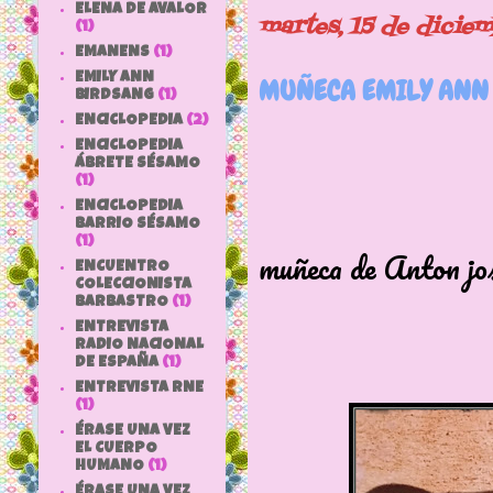
ELENA DE AVALOR
martes, 15 de dicie
(1)
EMANENS
(1)
EMILY ANN
MUÑECA EMILY ANN 
BIRDSANG
(1)
ENCICLOPEDIA
(2)
ENCICLOPEDIA
ÁBRETE SÉSAMO
(1)
ENCICLOPEDIA
Os muestr
BARRIO SÉSAMO
(1)
muñeca de Anton jo
ENCUENTRO
COLECCIONISTA
BARBASTRO
(1)
ENTREVISTA
RADIO NACIONAL
DE ESPAÑA
(1)
ENTREVISTA RNE
(1)
ÉRASE UNA VEZ
EL CUERPO
HUMANO
(1)
ÉRASE UNA VEZ