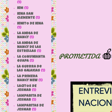
(1)
KIM
(1)
KINA SAN
CLEMENTE
(1)
KINITO DE KINA
(1)
LA AMIGA DE
NANCY
(1)
LA AMIGA DE

NANCY DE LAS
ESTRELLAS
(1)
PROMETIDA
LA COMUNIANTA
GUAPA
(1)
la guerra de
las galaxias
(1)
LA PRIMERA
NANCY NEW
(1)
LACITOS DE
JESMAR
(1)
LAMPARITA DE
JESMAR
(1)
LAMPARITAS DE
JESMAR
(1)