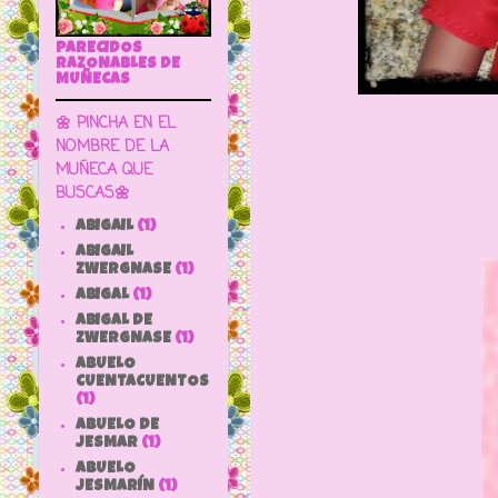
PARECIDOS
RAZONABLES DE
MUÑECAS
🌼 PINCHA EN EL
NOMBRE DE LA
MUÑECA QUE
BUSCAS🌼
ABIGAIL
(1)
ABIGAIL
ZWERGNASE
(1)
ABIGAL
(1)
ABIGAL DE
ZWERGNASE
(1)
ABUELO
CUENTACUENTOS
(1)
ABUELO DE
JESMAR
(1)
ABUELO
JESMARÍN
(1)