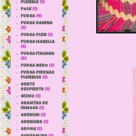
FLEXIBLE
(1)
FOLK
(1)
FURGA
(4)
FURGA DAMINA
(1)
FURGA FLEXI
(1)
FURGA ISABELLA
(1)
FURGA ITALIANA
(3)
FURGA NERO
(1)
FURGA PIERNAS
FLEXIBLES
(1)
GENTE
DESPIERTA
(1)
GIZMO
(1)
GRASITAS DE
FAMOSA
(1)
GREMLIN
(1)
GREMLINS
(1)
grogu
(1)