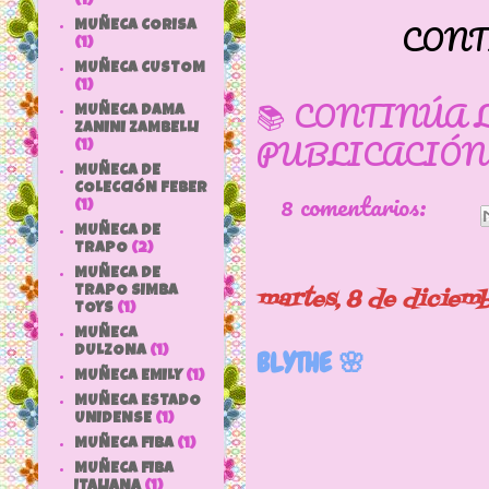
(1)
CONT
MUÑECA CORISA
(1)
MUÑECA CUSTOM
(1)
📚 CONTINÚA 
MUÑECA DAMA
ZANINI ZAMBELLI
PUBLICACIÓN
(1)
MUÑECA DE
COLECCIÓN FEBER
8 comentarios:
(1)
MUÑECA DE
TRAPO
(2)
MUÑECA DE
martes, 8 de diciem
TRAPO SIMBA
TOYS
(1)
MUÑECA
DULZONA
(1)
BLYTHE 🌸
MUÑECA EMILY
(1)
MUÑECA ESTADO
UNIDENSE
(1)
MUÑECA FIBA
(1)
MUÑECA FIBA
ITALIANA
(1)