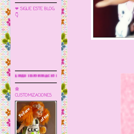
❤ SIGUE ESTE BLOG
👇
Sigue este blog para más inform
🌼
CUSTOMIZACIONES