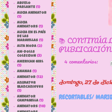
ABUELO
PARLANTE
(1)
ALICIA ANIMATOR
(1)
ALICIA
ANIMATORS
(1)
ALICIA EN EL PAÍS
DE LAS
📚 CONTINÚA 
MARAVILLAS
(1)
PUBLICACIÓN
ALTA MODA
(2)
AM-DOLLS
COLECCION
(3)
4 comentarios:
AMERICAN GIRL
(1)
ANANAS
(1)
ANIMATOR
(12)
domingo, 27 de dic
animator
blancanieves
(1)
RECORTABLES/ MARI
ANIMATOR
CAMPANILLA
(1)
ANIMATORS
(10)