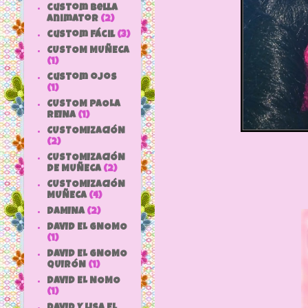
custom bella
animator
(2)
custom fácil
(3)
CUSTOM MUÑECA
(1)
custom ojos
(1)
CUSTOM PAOLA
REINA
(1)
CUSTOMIZACIÓN
(2)
CUSTOMIZACIÓN
DE MUÑECA
(2)
CUSTOMIZACIÓN
MUÑECA
(4)
DAMINA
(2)
DAVID EL GNOMO
(1)
DAVID EL GNOMO
QUIRÓN
(1)
DAVID EL NOMO
(1)
DAVID Y LISA EL