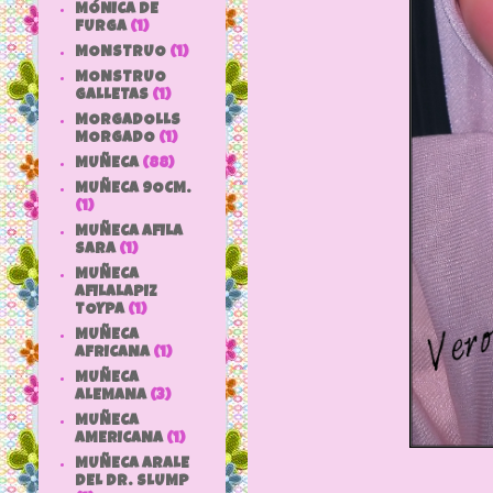
MÓNICA DE
FURGA
(1)
MONSTRUO
(1)
MONSTRUO
GALLETAS
(1)
MORGADOLLS
MORGADO
(1)
MUÑECA
(88)
MUÑECA 9OCM.
(1)
MUÑECA AFILA
SARA
(1)
MUÑECA
AFILALAPIZ
TOYPA
(1)
MUÑECA
AFRICANA
(1)
MUÑECA
ALEMANA
(3)
MUÑECA
AMERICANA
(1)
MUÑECA ARALE
DEL DR. SLUMP