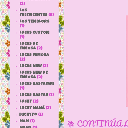
(3)
LOS
TELEVICENTES
(6)
LOS TEMBLORS
(1)
LUCAS CUSTOM
(1)
LUCAS DE
FAMOSA
(2)
LUCAS FAMOSA
(2)
LUCAS NEW
(3)
LUCAS NEW DE
FAMOSA
(2)
LUCAS RASTAFARI
(1)
LUCAS RASTAS
(1)
LUCHY
(2)
LUCHY MAMÁ
(3)
luchyto
(1)
📚 CONTINÚA 
M&M
(1)
M&MS
(1)