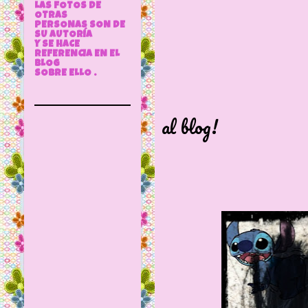
LAS FOTOS DE
OTRAS
PERSONAS SON DE
SU AUTORÍA
Y SE HACE
REFERENCIA EN EL
BLOG
SOBRE ELLO .
Hoy 
al blog!