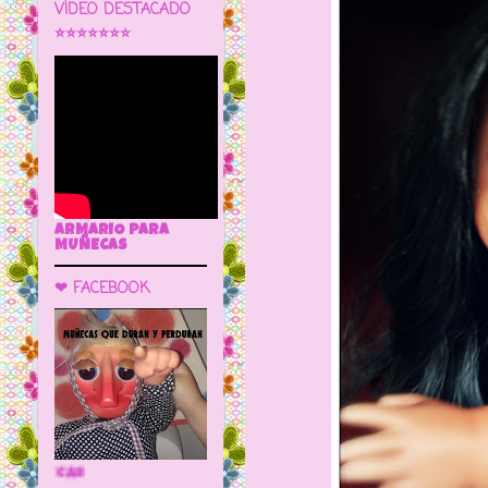
VÍDEO DESTACADO
⭐⭐⭐⭐⭐⭐⭐
ARMARIO PARA
MUÑECAS
❤ FACEBOOK
🌼 LA CUEVA DE LAS MUÑECAS