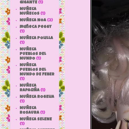
GIGANTE
(1)
MUÑECA
MUÑECOS
(1)
MUÑECA NOA
(2)
muñeca peggy
(1)
MUÑECA POLILLA
(1)
MUÑECA
PUEBLOS DEL
MUNDO
(1)
MUÑECA
PUEBLOS DEL
MUNDO DE FEBER
(1)
MUÑECA
RAPACIÑA
(1)
MUÑECA ROGELIA
(1)
MUÑECA
ROSAURA
(1)
MUÑECA SELENE
(1)