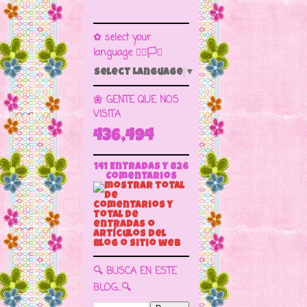
✿ select your
language 🏳️‍🌈🏳️🏁
Select Language
▼
🌼 GENTE QUE NOS
VISITA
436,494
141 Entradas y
826
Comentarios
🔍 BUSCA EN ESTE
BLOG...🔍