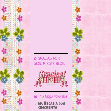
✿ GRACIAS POR
SEGUIR ESTE BLOG
🌼 Mis blogs favoritos
MUÑECAS A LOS
CINCUENTA