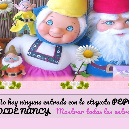
o hay ninguna entrada con la etiqueta
PEP
LDE NANCY
.
Mostrar todas las entr