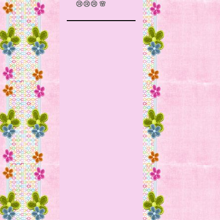
😢😢😢 🌸