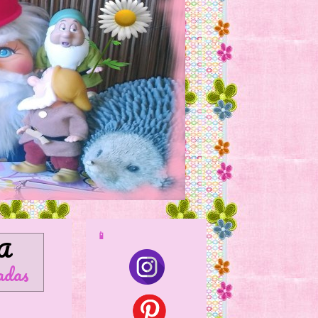
📱
A
adas