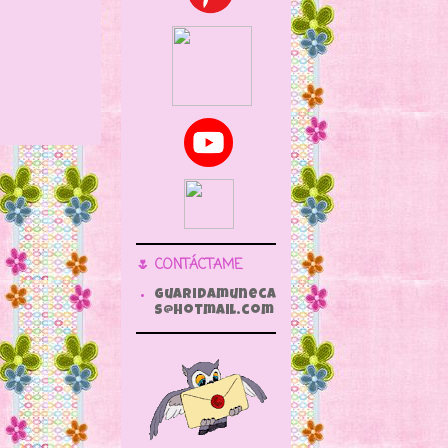
🌷 CONTÁCTAME
guaridamuneca
s@hotmail.com