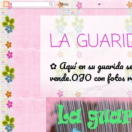
LA GUARI
✿ Aquí en su guarida s
vende.OJO con fotos ro