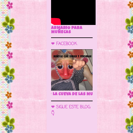
ARMARIO PARA
MUÑECAS
❤ FACEBOOK
🌼 LA CUEVA DE LAS MUÑECAS
❤ SIGUE ESTE BLOG
👇