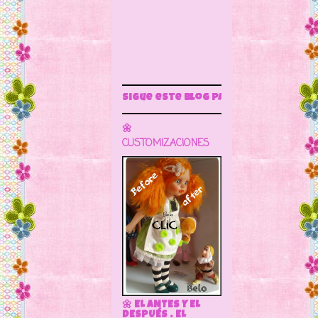
Sigue este blog para más información
🌼
CUSTOMIZACIONES
🌼 EL ANTES Y EL
DESPUÉS . EL