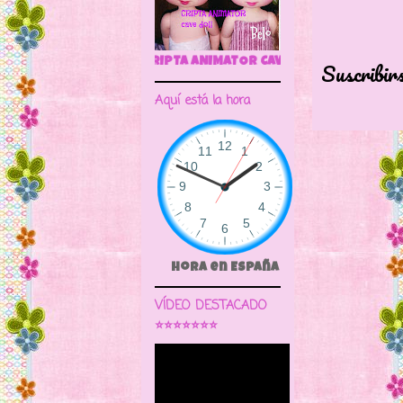
🌼CRIPTA ANIMATOR CAVE DOLL
Suscribir
Aquí está la hora
Hora en España
VÍDEO DESTACADO
⭐⭐⭐⭐⭐⭐⭐