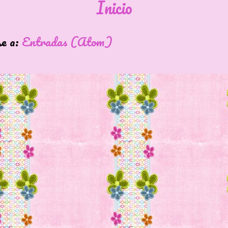
Inicio
se a:
Entradas (Atom)