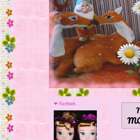
❤ Facebook
N
MO