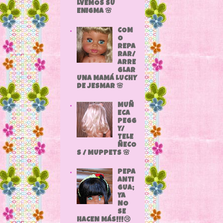
LVEMOS SU
ENIGMA 🌸
COM
O
REPA
RAR/
ARRE
GLAR
UNA MAMÁ LUCHY
DE JESMAR 🌸
MUÑ
ECA
PEGG
Y/
TELE
ÑECO
S / MUPPETS 🌸
PEPA
ANTI
GUA;
YA
NO
SE
HACEN MÁS!!!😢