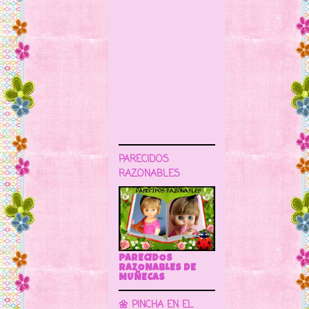
PARECIDOS
RAZONABLES
PARECIDOS
RAZONABLES DE
MUÑECAS
🌼 PINCHA EN EL