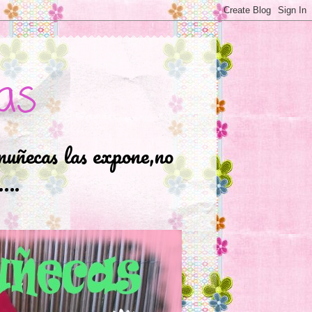
as
muñecas las expone,no
.….