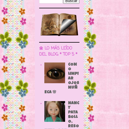
🌼 LO MÁS LEÍDO
DEL BLOG * TOP 5 *
COM
O
LIMPI
AR
OJOS
MUÑ
ECA 🌸
NANC
Y
PATA
BOLL
O,
RESO