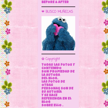
BEFORE & AFTER
❤ BUSCO MUÑECAS
✿ Copyright
TODAS LAS FOTOS Y
CONTENIDO
SON PROPIEDAD DE
LA AUTORA
DEL BLOG.
LAS FOTOS DE
OTRAS
PERSONAS SON DE
SU AUTORÍA
Y SE HACE
REFERENCIA EN EL
BLOG
SOBRE ELLO .