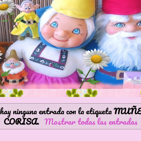
hay ninguna entrada con la etiqueta
MUÑE
CORISA
.
Mostrar todas las entradas