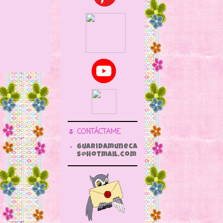
🌷 CONTÁCTAME
guaridamuneca
s@hotmail.com