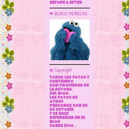
BEFORE & AFTER
❤ BUSCO MUÑECAS
✿ Copyright
TODAS LAS FOTOS Y
CONTENIDO
SON PROPIEDAD DE
LA AUTORA
DEL BLOG.
LAS FOTOS DE
OTRAS
PERSONAS SON DE
SU AUTORÍA
Y SE HACE
REFERENCIA EN EL
BLOG
SOBRE ELLO .