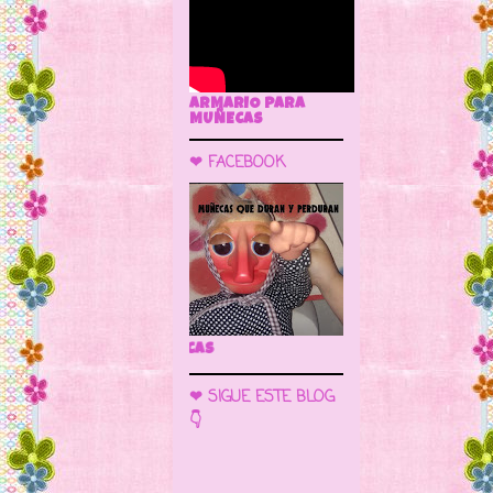
ARMARIO PARA
MUÑECAS
❤ FACEBOOK
🌼 LA CUEVA DE LAS MUÑECAS
❤ SIGUE ESTE BLOG
👇