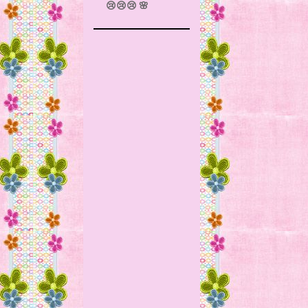
😢😢😢 🌸