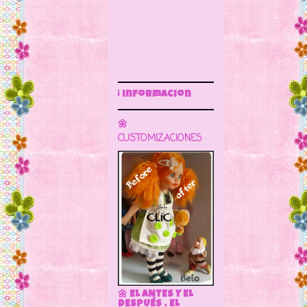
Sigue este blog par
🌼
CUSTOMIZACIONES
🌼 EL ANTES Y EL
DESPUÉS . EL