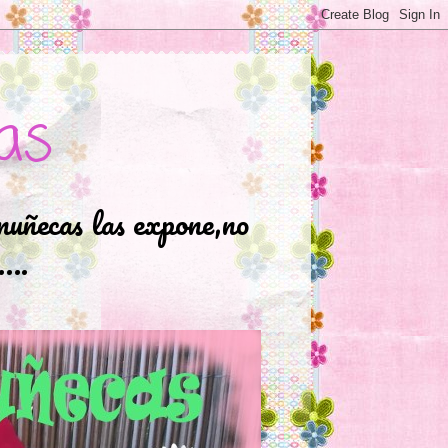
as
muñecas las expone,no
.….