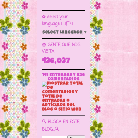
✿ select your
language 🏳️‍🌈🏳️🏁
Select Language
▼
🌼 GENTE QUE NOS
VISITA
436,037
141 Entradas y
826
Comentarios
🔍 BUSCA EN ESTE
BLOG...🔍