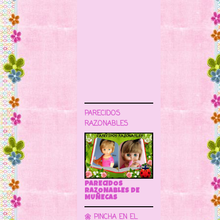
PARECIDOS
RAZONABLES
PARECIDOS
RAZONABLES DE
MUÑECAS
🌼 PINCHA EN EL