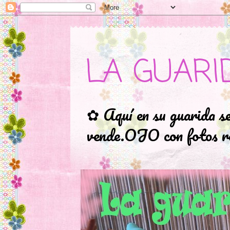
LA GUARI
✿ Aquí en su guarida s
vende.OJO con fotos ro