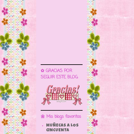
✿ GRACIAS POR
SEGUIR ESTE BLOG
🌼 Mis blogs favoritos
MUÑECAS A LOS
CINCUENTA