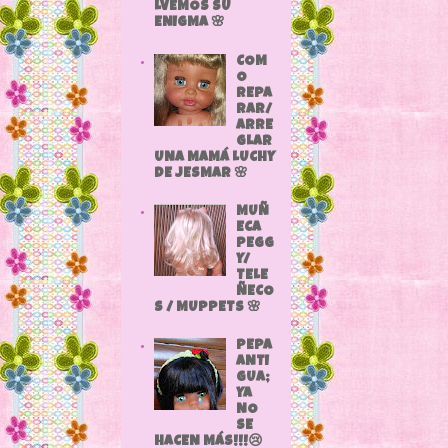
LVEMOS SU
ENIGMA 🌸
COM
O
REPA
RAR/
ARRE
GLAR
UNA MAMÁ LUCHY
DE JESMAR 🌸
MUÑ
ECA
PEGG
Y/
TELE
ÑECO
S / MUPPETS 🌸
PEPA
ANTI
GUA;
YA
NO
SE
HACEN MÁS!!!😢