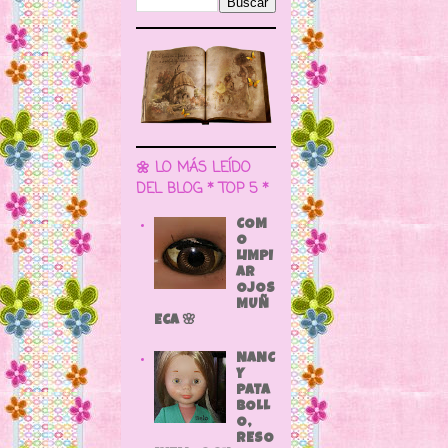
🌼 LO MÁS LEÍDO
DEL BLOG * TOP 5 *
COM
O
LIMPI
AR
OJOS
MUÑ
ECA 🌸
NANC
Y
PATA
BOLL
O,
RESO