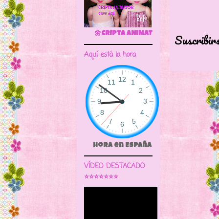
🌼CRIPTA ANIMATOR CAVE DOLL
Suscribir
Aquí está la hora
Hora en España
VÍDEO DESTACADO
⭐⭐⭐⭐⭐⭐⭐