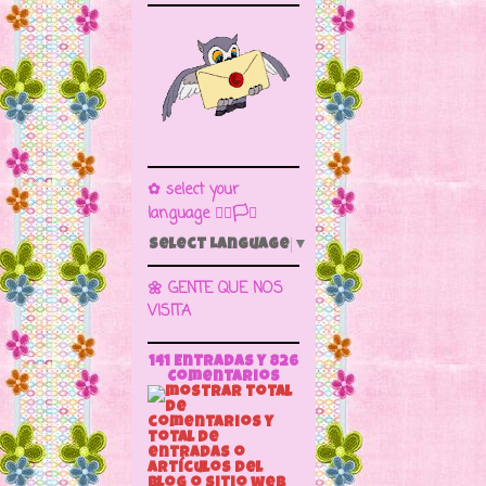
✿ select your
language 🏳️‍🌈🏳️🏁
Select Language
▼
🌼 GENTE QUE NOS
VISITA
141 Entradas y
826
Comentarios