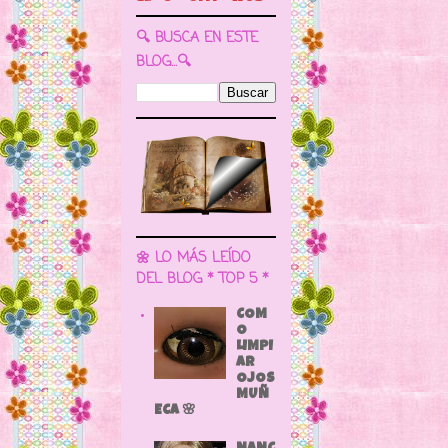
🔍 BUSCA EN ESTE
BLOG...🔍
🌼 LO MÁS LEÍDO
DEL BLOG * TOP 5 *
COM
O
LIMPI
AR
OJOS
MUÑ
ECA 🌸