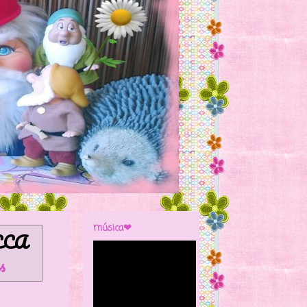
música❤
CA
s