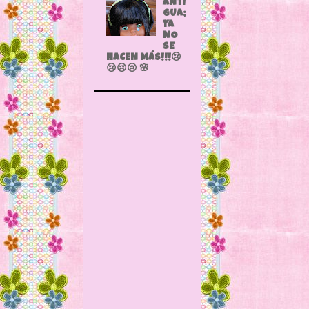
ANTI
GUA;
YA
NO
SE
HACEN MÁS!!!😢
😢😢😢 🌸