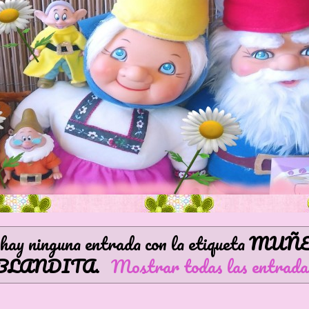
hay ninguna entrada con la etiqueta
MUÑE
BLANDITA
.
Mostrar todas las entrada