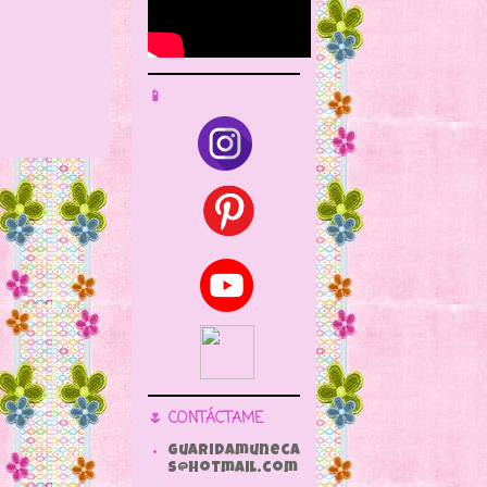
📱
🌷 CONTÁCTAME
guaridamuneca
s@hotmail.com