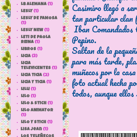
Casimiro llegó a se
LB ALEMANA
(1)
LESLY
(1)
tan particular clan 
LESLY DE FAMOSA
(1)
Iban Comandados to
LESLY NEW
(1)
Pepino.
LETI DE PAOLA
REINA
(1)
Saltan de la pequeña
LIBROS
(1)
LICIA
(3)
para más tarde, pla
LICIA
muñecos por la casa
TELEVICENTES
(1)
LICIA TICIA
(2)
foto actual hecha po
LICIA Y TICIA
(1)
todos, aunque ellos
LILLI
(1)
LILO
(1)
LILO & STICH
(1)
LILO ANIMATOR
(1)
LILO Y STICH
(1)
lisa jean
(1)
LOS TELEÑECOS