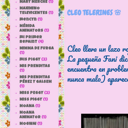
MARY MERCHE
(1)
MAXIMINO
CLEO TELERINES 🌸
TELEVICENTES
(1)
mencyn
(1)
MÉRIDA
ANIMATORS
(1)
mi primer
repaint
(4)
Cleo lleva un lazo r
MIMMA DE FURGA
(1)
La pequeña Fani dice
mis piggy
(2)
encuentra en proble
MIS PRENDITAS
(1)
nunca malo) aparece
MIS PRENDITAS
PÉREZ Y GALSEM
(1)
MISS PEGGY
(2)
MISS PIGGY
(1)
MOANA
(1)
MOANA
ANIMATOR
(1)
MOGWAI
(1)