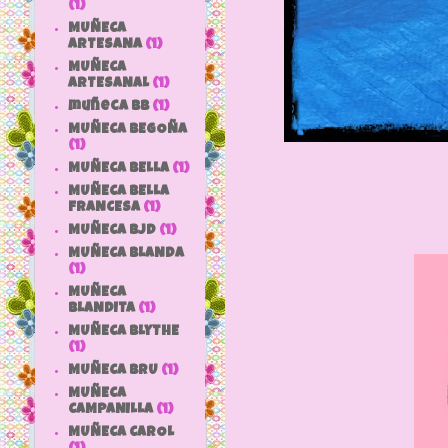
(1)
MUÑECA
ARTESANA
(1)
MUÑECA
ARTESANAL
(1)
muñeca bb
(1)
MUÑECA BEGOÑA
(1)
MUÑECA BELLA
(1)
MUÑECA BELLA
FRANCESA
(1)
MUÑECA BJD
(1)
MUÑECA BLANDA
(1)
MUÑECA
BLANDITA
(1)
MUÑECA BLYTHE
(1)
MUÑECA BRU
(1)
MUÑECA
CAMPANILLA
(1)
MUÑECA CAROL