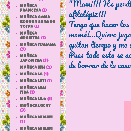
"Mami!!! He perdid
MUÑECA
afilalápiz!!!
FRANCESA
(1)
MUÑECA GOMA
Tengo que hacer los
BORRAR SARA DE
TOYPA
(1)
mamá!...Quiero juga
MUÑECA
GRASITAS
(1)
quitan tiempo y me 
MUÑECA ITALIANA
(7)
Pues todo esto se a
MUÑECA
de borrar de la cas
JAPONESA
(3)
MUÑECA KIM
(2)
MUÑECA LB
(1)
MUÑECA LETI
(1)
MUÑECA LILLI
FIBA
(1)
MUÑECA LILO
(1)
muñeca luchy
(3)
MUÑECA MIRIAM
(1)
MUÑECA MIRIAM