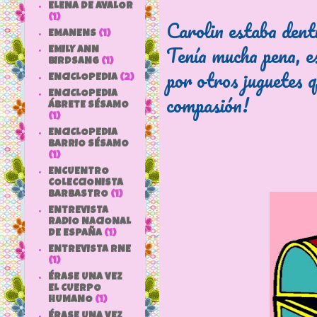
ELENA DE AVALOR
(1)
Carolin estaba dentr
EMANENS
(1)
Tenía mucha pena, e
EMILY ANN
BIRDSANG
(1)
por otros juguetes 
ENCICLOPEDIA
(2)
ENCICLOPEDIA
compasión!
ÁBRETE SÉSAMO
(1)
ENCICLOPEDIA
BARRIO SÉSAMO
(1)
ENCUENTRO
COLECCIONISTA
BARBASTRO
(1)
ENTREVISTA
RADIO NACIONAL
DE ESPAÑA
(1)
ENTREVISTA RNE
(1)
ÉRASE UNA VEZ
EL CUERPO
HUMANO
(1)
ÉRASE UNA VEZ