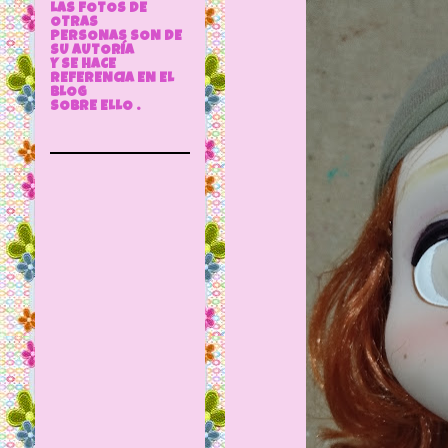
LAS FOTOS DE
OTRAS
PERSONAS SON DE
SU AUTORÍA
Y SE HACE
REFERENCIA EN EL
BLOG
SOBRE ELLO .