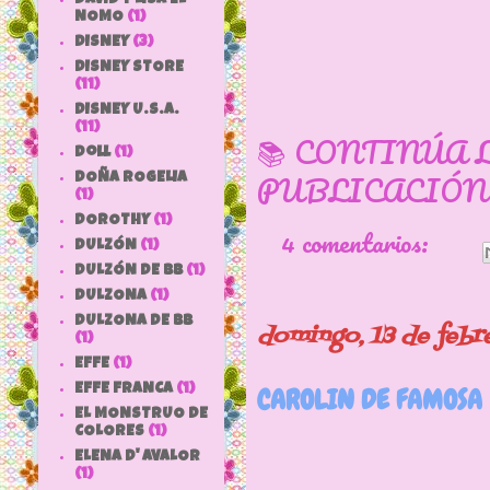
NOMO
(1)
DISNEY
(3)
DISNEY STORE
(11)
DISNEY U.S.A.
(11)
📚 CONTINÚA 
doll
(1)
PUBLICACIÓN
DOÑA ROGELIA
(1)
DOROTHY
(1)
4 comentarios:
DULZÓN
(1)
DULZÓN DE BB
(1)
DULZONA
(1)
DULZONA DE BB
domingo, 13 de febr
(1)
EFFE
(1)
EFFE FRANCA
(1)
CAROLIN DE FAMOSA
EL MONSTRUO DE
COLORES
(1)
ELENA D' AVALOR
(1)