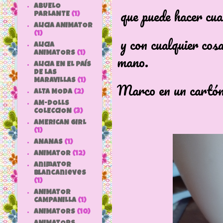
ABUELO
que puede hacer cual
PARLANTE
(1)
ALICIA ANIMATOR
(1)
y con cualquier cos
ALICIA
ANIMATORS
(1)
mano.
ALICIA EN EL PAÍS
DE LAS
MARAVILLAS
(1)
Marco en un cartón 
ALTA MODA
(2)
AM-DOLLS
COLECCION
(3)
AMERICAN GIRL
(1)
ANANAS
(1)
ANIMATOR
(12)
animator
blancanieves
(1)
ANIMATOR
CAMPANILLA
(1)
ANIMATORS
(10)