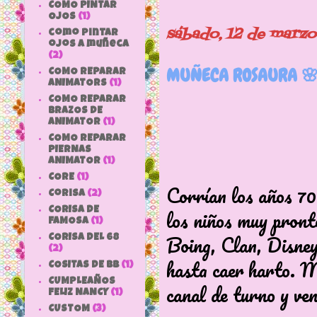
COMO PINTAR
OJOS
(1)
sábado, 12 de marz
como pintar
ojos a muñeca
(2)
MUÑECA ROSAURA 
COMO REPARAR
ANIMATORS
(1)
COMO REPARAR
BRAZOS DE
ANIMATOR
(1)
COMO REPARAR
PIERNAS
ANIMATOR
(1)
CORE
(1)
Corrían los años 70 
Corisa
(2)
los niños muy pront
CORISA DE
FAMOSA
(1)
Boing, Clan, Disney 
CORISA DEL 68
(2)
hasta caer harto. M
COSITAS DE bb
(1)
CUMPLEAÑOS
canal de turno y ven
FELIZ NANCY
(1)
CUSTOM
(3)