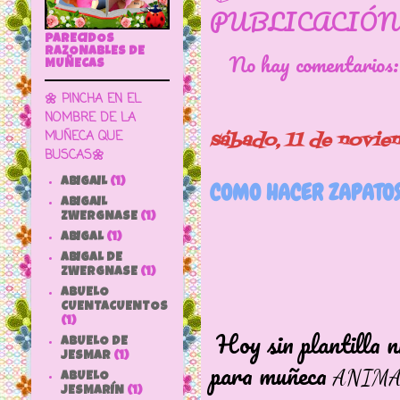
PUBLICACIÓN
PARECIDOS
RAZONABLES DE
No hay comentarios
MUÑECAS
🌼 PINCHA EN EL
NOMBRE DE LA
MUÑECA QUE
sábado, 11 de novie
BUSCAS🌼
ABIGAIL
(1)
COMO HACER ZAPATO
ABIGAIL
ZWERGNASE
(1)
ABIGAL
(1)
ABIGAL DE
ZWERGNASE
(1)
ABUELO
CUENTACUENTOS
(1)
Hoy sin plantilla n
ABUELO DE
JESMAR
(1)
para muñeca
ANIMA
ABUELO
JESMARÍN
(1)