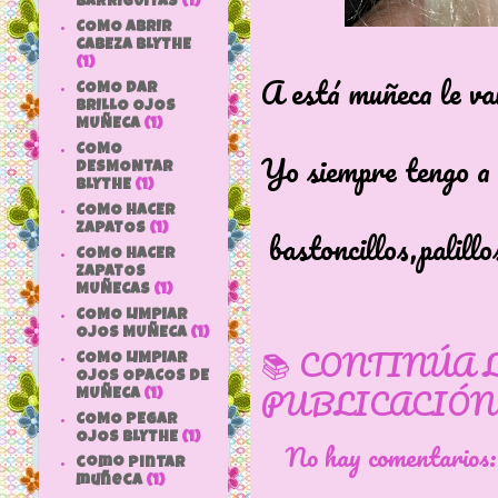
BARRIGUITAS
(1)
COMO ABRIR
CABEZA BLYTHE
(1)
A está muñeca le va
COMO DAR
BRILLO OJOS
MUÑECA
(1)
COMO
Yo siempre tengo a 
DESMONTAR
BLYTHE
(1)
COMO HACER
ZAPATOS
(1)
bastoncillos,palillo
COMO HACER
ZAPATOS
MUÑECAS
(1)
COMO LIMPIAR
OJOS MUÑECA
(1)
📚 CONTINÚA 
COMO LIMPIAR
OJOS OPACOS DE
PUBLICACIÓN
MUÑECA
(1)
COMO PEGAR
OJOS BLYTHE
(1)
No hay comentarios
como pintar
muñeca
(1)