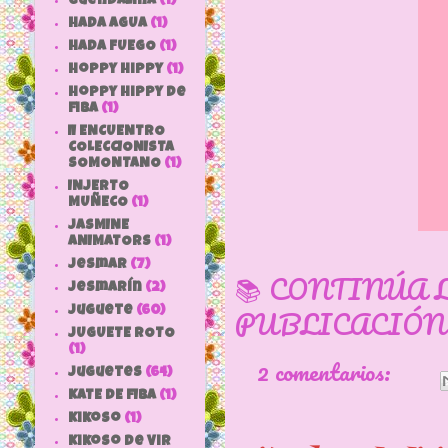
Guendalina
(1)
HADA AGUA
(1)
HADA FUEGO
(1)
hoppy hippy
(1)
hoppy hippy de
fiba
(1)
II ENCUENTRO
COLECCIONISTA
SOMONTANO
(1)
INJERTO
MUÑECO
(1)
JASMINE
ANIMATORS
(1)
jesmar
(7)
📚 CONTINÚA 
jesmarín
(2)
PUBLICACIÓN
juguete
(60)
JUGUETE ROTO
(1)
2 comentarios:
Juguetes
(64)
KATE DE FIBA
(1)
Kikoso
(1)
Kikoso de Vir