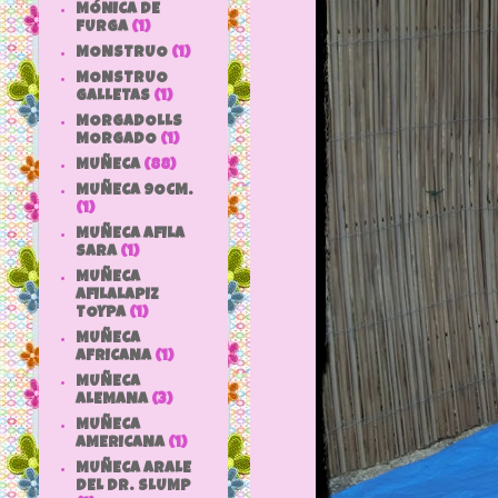
MÓNICA DE
FURGA
(1)
MONSTRUO
(1)
MONSTRUO
GALLETAS
(1)
MORGADOLLS
MORGADO
(1)
MUÑECA
(88)
MUÑECA 9OCM.
(1)
MUÑECA AFILA
SARA
(1)
MUÑECA
AFILALAPIZ
TOYPA
(1)
MUÑECA
AFRICANA
(1)
MUÑECA
ALEMANA
(3)
MUÑECA
AMERICANA
(1)
MUÑECA ARALE
DEL DR. SLUMP