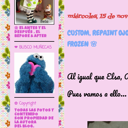
miércoles, 15 de no
🌼 EL ANTES Y EL
CUSTOM, REPAINT OJ
DESPUÉS . EL
BEFORE & AFTER
FROZEN 🌸
❤ BUSCO MUÑECAS
Al igual que Elsa, 
Pues vamos a ello...
✿ Copyright
TODAS LAS FOTOS Y
CONTENIDO
SON PROPIEDAD DE
LA AUTORA
DEL BLOG.