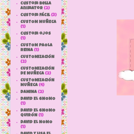
custom bella
animator
(2)
custom fácil
(3)
CUSTOM MUÑECA
(1)
custom ojos
(1)
CUSTOM PAOLA
REINA
(1)
CUSTOMIZACIÓN
(2)
CUSTOMIZACIÓN
DE MUÑECA
(2)
CUSTOMIZACIÓN
MUÑECA
(4)
DAMINA
(2)
DAVID EL GNOMO
(1)
DAVID EL GNOMO
QUIRÓN
(1)
DAVID EL NOMO
(1)
DAVID Y LISA EL