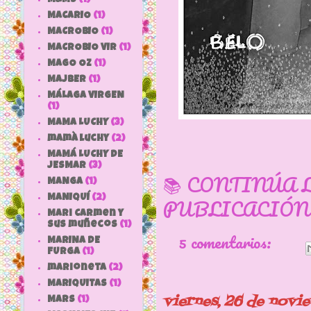
MACARIO
(1)
MACROBIO
(1)
MACROBIO VIR
(1)
MAGO OZ
(1)
MAJBER
(1)
MÁLAGA VIRGEN
(1)
MAMA LUCHY
(3)
mamà luchy
(2)
MAMÁ LUCHY DE
JESMAR
(3)
📚 CONTINÚA 
MANGA
(1)
MANIQUÍ
(2)
PUBLICACIÓN
Mari Carmen y
sus muñecos
(1)
5 comentarios:
MARINA DE
FURGA
(1)
marioneta
(2)
MARIQUITAS
(1)
viernes, 26 de novi
MARS
(1)