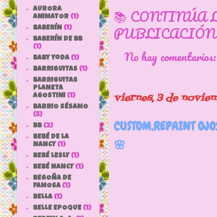
AURORA
📚 CONTINÚA 
ANIMATOR
(1)
PUBLICACIÓN
BABERÍN
(1)
BABERÍN DE BB
(1)
No hay comentarios
baby yoda
(1)
BARRIGUITAS
(1)
BARRIGUITAS
PLANETA
viernes, 3 de novie
AGOSTINI
(1)
BARRIO SÉSAMO
(5)
CUSTOM,REPAINT OJO
bb
(2)
BEBÉ DE LA
🌸
NANCY
(1)
BEBÉ LESLY
(1)
BEBÉ NANCY
(1)
BEGOÑA DE
FAMOSA
(1)
BELLA
(1)
BELLE EPOQUE
(1)