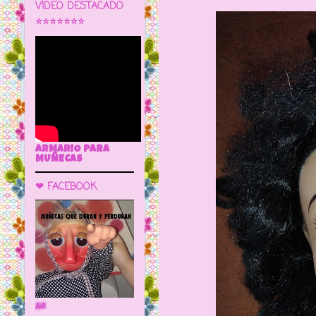
VÍDEO DESTACADO
⭐⭐⭐⭐⭐⭐⭐
ARMARIO PARA
MUÑECAS
❤ FACEBOOK
🌼 LA CUEVA DE LAS MUÑECAS