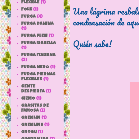
FLEXIBLE
(1)
Una lágrima resbalab
FOLK
(1)
FURGA
(4)
condensación de aqu
FURGA DAMINA
(1)
FURGA FLEXI
(1)
Quién sabe!
FURGA ISABELLA
(1)
FURGA ITALIANA
(3)
FURGA NERO
(1)
FURGA PIERNAS
FLEXIBLES
(1)
GENTE
DESPIERTA
(1)
GIZMO
(1)
GRASITAS DE
FAMOSA
(1)
GREMLIN
(1)
GREMLINS
(1)
grogu
(1)