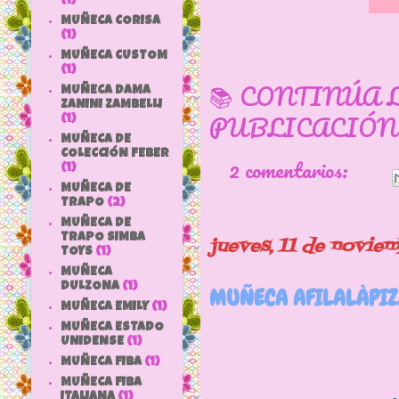
(1)
MUÑECA CORISA
(1)
MUÑECA CUSTOM
(1)
📚 CONTINÚA 
MUÑECA DAMA
ZANINI ZAMBELLI
PUBLICACIÓN
(1)
MUÑECA DE
COLECCIÓN FEBER
2 comentarios:
(1)
MUÑECA DE
TRAPO
(2)
MUÑECA DE
TRAPO SIMBA
jueves, 11 de novie
TOYS
(1)
MUÑECA
DULZONA
(1)
MUÑECA AFILALÀPIZ
MUÑECA EMILY
(1)
MUÑECA ESTADO
UNIDENSE
(1)
MUÑECA FIBA
(1)
MUÑECA FIBA
ITALIANA
(1)