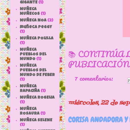
GIGANTE
(1)
MUÑECA
MUÑECOS
(1)
MUÑECA NOA
(2)
muñeca peggy
(1)
MUÑECA POLILLA
(1)
📚 CONTINÚA 
MUÑECA
PUEBLOS DEL
MUNDO
(1)
PUBLICACIÓN
MUÑECA
PUEBLOS DEL
7 comentarios:
MUNDO DE FEBER
(1)
MUÑECA
RAPACIÑA
(1)
MUÑECA ROGELIA
miércoles, 22 de se
(1)
MUÑECA
ROSAURA
(1)
CORISA ANDADORA Y 
MUÑECA SELENE
(1)