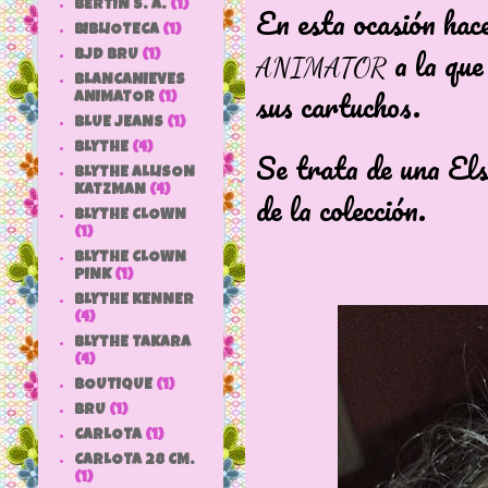
BERTIN S. A.
(1)
En esta ocasión ha
BIBLIOTECA
(1)
a la que
BJD BRU
(1)
ANIMATOR
BLANCANIEVES
sus cartuchos.
ANIMATOR
(1)
BLUE JEANS
(1)
BLYTHE
(4)
Se trata de una El
BLYTHE ALLISON
KATZMAN
(4)
de la colección.
BLYTHE CLOWN
(1)
BLYTHE CLOWN
PINK
(1)
BLYTHE KENNER
(4)
BLYTHE TAKARA
(4)
BOUTIQUE
(1)
BRU
(1)
CARLOTA
(1)
CARLOTA 28 CM.
(1)