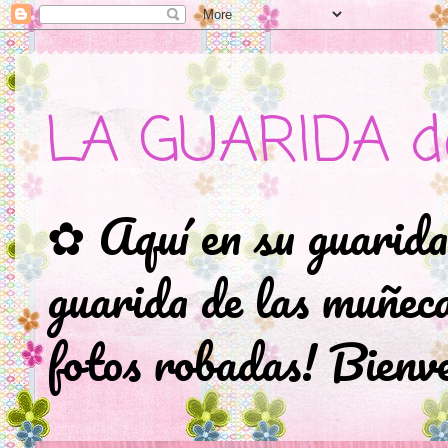
LA GUARIDA d
✿ Aquí en su guarida
guarida de las muñec
fotos robadas! Bienve