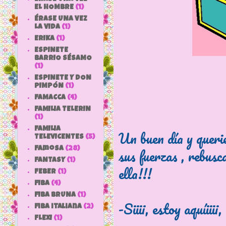
EL HOMBRE
(1)
ÉRASE UNA VEZ
LA VIDA
(1)
ERIKA
(1)
ESPINETE
BARRIO SÉSAMO
(1)
ESPINETE Y DON
PIMPÓN
(1)
FAMACCA
(4)
FAMILIA TELERIN
(1)
FAMILIA
Un buen día y querie
TELEVICENTES
(5)
sus fuerzas , rebus
Famosa
(28)
FANTASY
(1)
ella!!!
FEBER
(1)
FIBA
(4)
FIBA BRUNA
(1)
-Siiii, estoy aquíiiii
fiba italiana
(2)
FLEXI
(1)