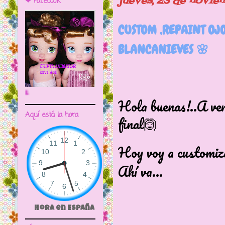
jueves, 23 de novie
❤ Facebook
CUSTOM ,REPAINT OJ
BLANCANIEVES 🌸
🌼CRIPTA ANIMATOR CAVE DOLL
Hola buenas!..A ver
Aquí está la hora
final🙆
Hoy voy a customiz
Ahí va...
Hora en España