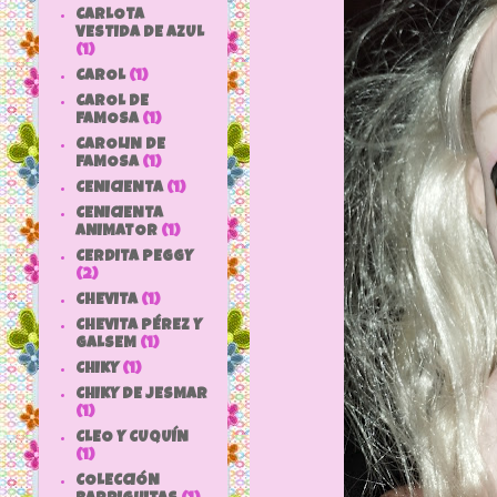
CARLOTA
VESTIDA DE AZUL
(1)
CAROL
(1)
CAROL DE
FAMOSA
(1)
CAROLIN DE
FAMOSA
(1)
CENICIENTA
(1)
CENICIENTA
ANIMATOR
(1)
CERDITA PEGGY
(2)
CHEVITA
(1)
CHEVITA PÉREZ Y
GALSEM
(1)
CHIKY
(1)
CHIKY DE JESMAR
(1)
CLEO Y CUQUÍN
(1)
COLECCIÓN