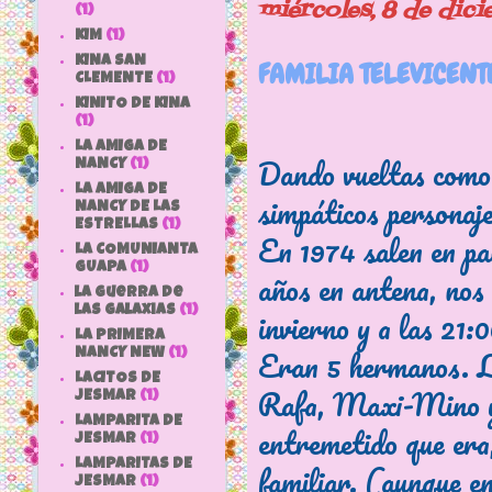
miércoles, 8 de dic
(1)
KIM
(1)
KINA SAN
FAMILIA TELEVICENTE
CLEMENTE
(1)
KINITO DE KINA
(1)
LA AMIGA DE
Dando vueltas como 
NANCY
(1)
LA AMIGA DE
simpáticos personaje
NANCY DE LAS
ESTRELLAS
(1)
En 1974 salen en pa
LA COMUNIANTA
GUAPA
(1)
años en antena, nos
la guerra de
las galaxias
(1)
invierno y a las 21:
LA PRIMERA
Eran 5 hermanos. La
NANCY NEW
(1)
LACITOS DE
Rafa, Maxi-Mino y 
JESMAR
(1)
LAMPARITA DE
entremetido que era,
JESMAR
(1)
LAMPARITAS DE
familiar. (aunque en 
JESMAR
(1)