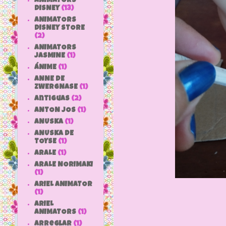
ANIMATORS
DISNEY
(13)
ANIMATORS
DISNEY STORE
(2)
ANIMATORS
JASMINE
(1)
ÁNIME
(1)
ANNE DE
ZWERGNASE
(1)
antiguas
(2)
ANTON JOS
(1)
ANUSKA
(1)
ANUSKA DE
TOYSE
(1)
ARALE
(1)
ARALE NORIMAKI
(1)
ARIEL ANIMATOR
(1)
ARIEL
ANIMATORS
(1)
arreglar
(1)