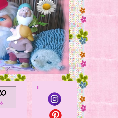
📱
LO
s