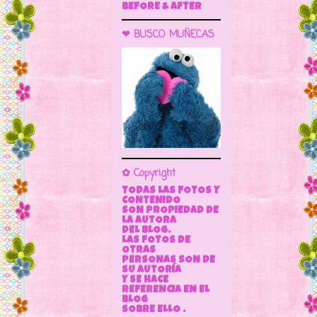
BEFORE & AFTER
❤ BUSCO MUÑECAS
✿ Copyright
TODAS LAS FOTOS Y
CONTENIDO
SON PROPIEDAD DE
LA AUTORA
DEL BLOG.
LAS FOTOS DE
OTRAS
PERSONAS SON DE
SU AUTORÍA
Y SE HACE
REFERENCIA EN EL
BLOG
SOBRE ELLO .