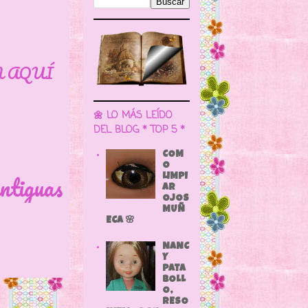
N AQUÍ
🌼 LO MÁS LEÍDO
DEL BLOG * TOP 5 *
COM
O
ntiguas
LIMPI
AR
OJOS
MUÑ
ECA 🌸
NANC
Y
PATA
BOLL
O,
RESO