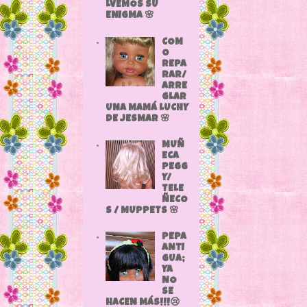
LVEMOS SU
ENIGMA 🌸
COM
O
REPA
RAR/
ARRE
GLAR
UNA MAMÁ LUCHY
DE JESMAR 🌸
MUÑ
ECA
PEGG
Y/
TELE
ÑECO
S / MUPPETS 🌸
PEPA
ANTI
GUA;
YA
NO
SE
HACEN MÁS!!!😢