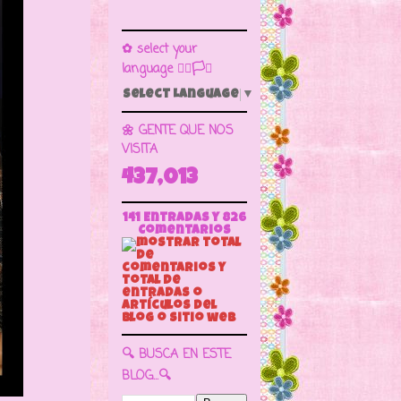
✿ select your
language 🏳️‍🌈🏳️🏁
Select Language
▼
🌼 GENTE QUE NOS
VISITA
437,013
141 Entradas y
826
Comentarios
🔍 BUSCA EN ESTE
BLOG...🔍