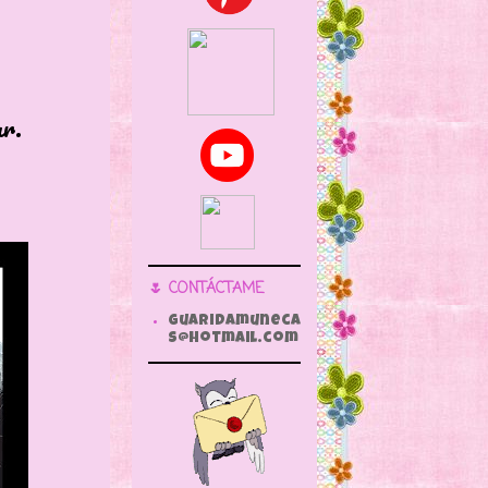
ar.
🌷 CONTÁCTAME
guaridamuneca
s@hotmail.com