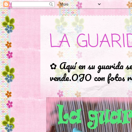
LA GUARI
✿ Aquí en su guarida s
vende.OJO con fotos ro