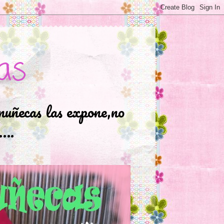
as
muñecas las expone,no
.….