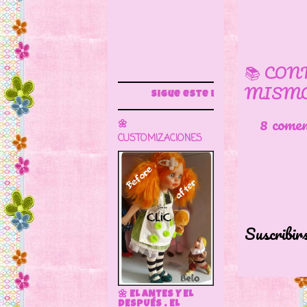
📚 CON
MISMO
Sigue este blog para más información
8 come
🌼
CUSTOMIZACIONES
Suscribir
🌼 EL ANTES Y EL
DESPUÉS . EL