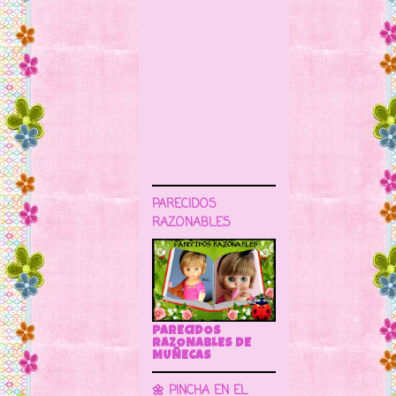
PARECIDOS
RAZONABLES
PARECIDOS
RAZONABLES DE
MUÑECAS
🌼 PINCHA EN EL