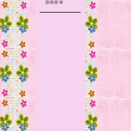
😢😢😢 🌸