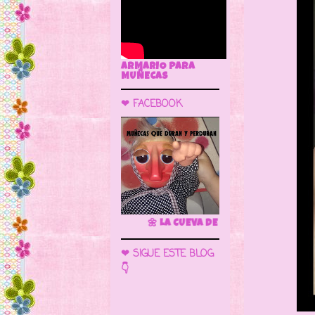
ARMARIO PARA
MUÑECAS
❤ FACEBOOK
🌼 LA CUEVA DE LAS MUÑECAS
❤ SIGUE ESTE BLOG
👇