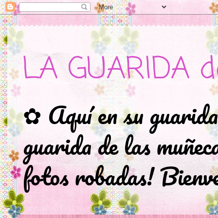
LA GUARIDA d
✿ Aquí en su guarida
guarida de las muñec
fotos robadas! Bienve