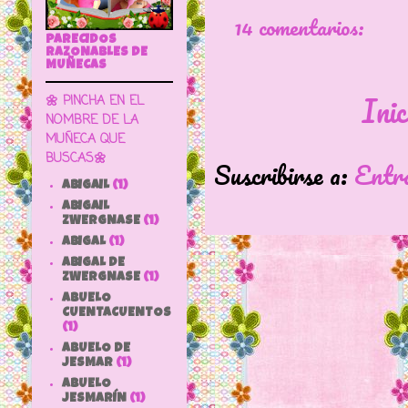
14 comentarios:
PARECIDOS
RAZONABLES DE
MUÑECAS
Inic
🌼 PINCHA EN EL
NOMBRE DE LA
MUÑECA QUE
BUSCAS🌼
Suscribirse a:
Entr
ABIGAIL
(1)
ABIGAIL
ZWERGNASE
(1)
ABIGAL
(1)
ABIGAL DE
ZWERGNASE
(1)
ABUELO
CUENTACUENTOS
(1)
ABUELO DE
JESMAR
(1)
ABUELO
JESMARÍN
(1)