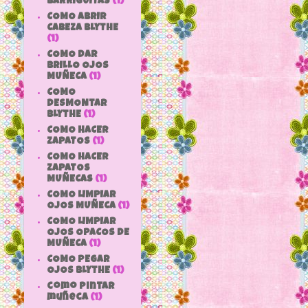
BARRIGUITAS
(1)
COMO ABRIR
CABEZA BLYTHE
(1)
COMO DAR
BRILLO OJOS
MUÑECA
(1)
COMO
DESMONTAR
BLYTHE
(1)
COMO HACER
ZAPATOS
(1)
COMO HACER
ZAPATOS
MUÑECAS
(1)
COMO LIMPIAR
OJOS MUÑECA
(1)
COMO LIMPIAR
OJOS OPACOS DE
MUÑECA
(1)
COMO PEGAR
OJOS BLYTHE
(1)
como pintar
muñeca
(1)