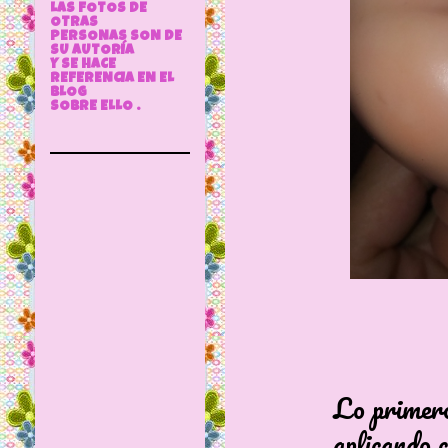
LAS FOTOS DE
OTRAS
PERSONAS SON DE
SU AUTORÍA
Y SE HACE
REFERENCIA EN EL
BLOG
SOBRE ELLO .
Lo primero que v
aplicando calor 