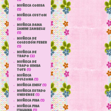
(1)
MUÑECA CORISA
(1)
MUÑECA CUSTOM
(1)
MUÑECA DAMA
ZANINI ZAMBELLI
(1)
MUÑECA DE
COLECCIÓN FEBER
(1)
MUÑECA DE
TRAPO
(2)
MUÑECA DE
TRAPO SIMBA
TOYS
(1)
MUÑECA
DULZONA
(1)
MUÑECA EMILY
(1)
MUÑECA ESTADO
UNIDENSE
(1)
MUÑECA FIBA
(1)
MUÑECA FIBA
ITALIANA
(1)