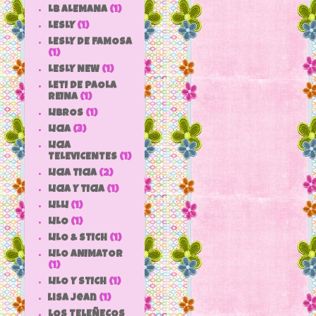
LB ALEMANA
(1)
LESLY
(1)
LESLY DE FAMOSA
(1)
LESLY NEW
(1)
LETI DE PAOLA
REINA
(1)
LIBROS
(1)
LICIA
(3)
LICIA
TELEVICENTES
(1)
LICIA TICIA
(2)
LICIA Y TICIA
(1)
LILLI
(1)
LILO
(1)
LILO & STICH
(1)
LILO ANIMATOR
(1)
LILO Y STICH
(1)
lisa jean
(1)
LOS TELEÑECOS