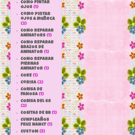
COMO PINTAR
OJOS
(1)
como pintar
ojos a muñeca
(2)
COMO REPARAR
ANIMATORS
(1)
COMO REPARAR
BRAZOS DE
ANIMATOR
(1)
COMO REPARAR
PIERNAS
ANIMATOR
(1)
CORE
(1)
Corisa
(2)
CORISA DE
FAMOSA
(1)
CORISA DEL 68
(2)
COSITAS DE bb
(1)
CUMPLEAÑOS
FELIZ NANCY
(1)
CUSTOM
(3)