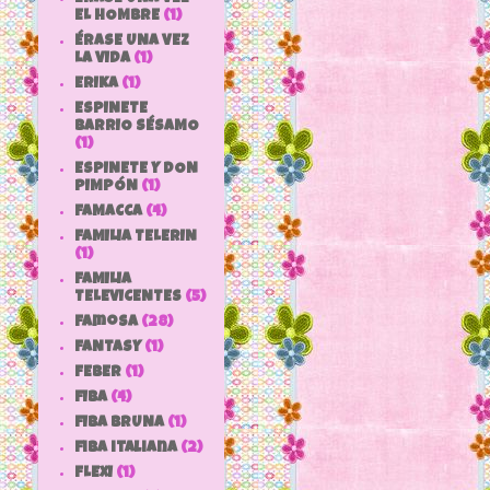
EL HOMBRE
(1)
ÉRASE UNA VEZ
LA VIDA
(1)
ERIKA
(1)
ESPINETE
BARRIO SÉSAMO
(1)
ESPINETE Y DON
PIMPÓN
(1)
FAMACCA
(4)
FAMILIA TELERIN
(1)
FAMILIA
TELEVICENTES
(5)
Famosa
(28)
FANTASY
(1)
FEBER
(1)
FIBA
(4)
FIBA BRUNA
(1)
fiba italiana
(2)
FLEXI
(1)