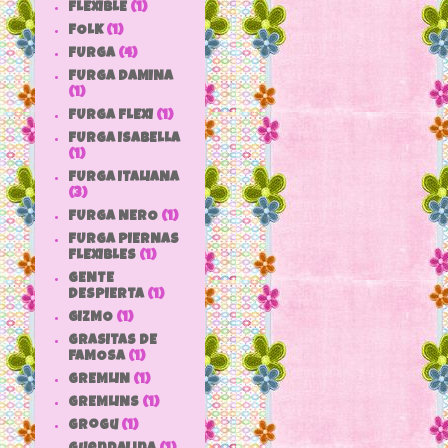
FLEXIBLE
(1)
FOLK
(1)
FURGA
(4)
FURGA DAMINA
(1)
FURGA FLEXI
(1)
FURGA ISABELLA
(1)
FURGA ITALIANA
(3)
FURGA NERO
(1)
FURGA PIERNAS
FLEXIBLES
(1)
GENTE
DESPIERTA
(1)
GIZMO
(1)
GRASITAS DE
FAMOSA
(1)
GREMLIN
(1)
GREMLINS
(1)
grogu
(1)