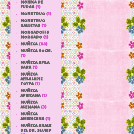
MÓNICA DE
FURGA
(1)
MONSTRUO
(1)
MONSTRUO
GALLETAS
(1)
MORGADOLLS
MORGADO
(1)
MUÑECA
(88)
MUÑECA 9OCM.
(1)
MUÑECA AFILA
SARA
(1)
MUÑECA
AFILALAPIZ
TOYPA
(1)
MUÑECA
AFRICANA
(1)
MUÑECA
ALEMANA
(3)
MUÑECA
AMERICANA
(1)
MUÑECA ARALE
DEL DR. SLUMP