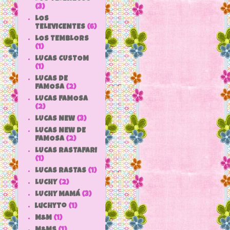
(3)
LOS
TELEVICENTES
(6)
LOS TEMBLORS
(1)
LUCAS CUSTOM
(1)
LUCAS DE
FAMOSA
(2)
LUCAS FAMOSA
(2)
LUCAS NEW
(3)
LUCAS NEW DE
FAMOSA
(2)
LUCAS RASTAFARI
(1)
LUCAS RASTAS
(1)
LUCHY
(2)
LUCHY MAMÁ
(3)
luchyto
(1)
M&M
(1)
M&MS
(1)