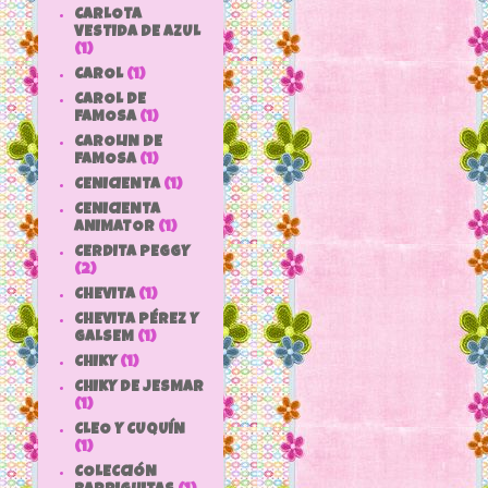
CARLOTA
VESTIDA DE AZUL
(1)
CAROL
(1)
CAROL DE
FAMOSA
(1)
CAROLIN DE
FAMOSA
(1)
CENICIENTA
(1)
CENICIENTA
ANIMATOR
(1)
CERDITA PEGGY
(2)
CHEVITA
(1)
CHEVITA PÉREZ Y
GALSEM
(1)
CHIKY
(1)
CHIKY DE JESMAR
(1)
CLEO Y CUQUÍN
(1)
COLECCIÓN