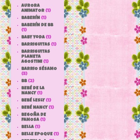
AURORA
ANIMATOR
(1)
BABERÍN
(1)
BABERÍN DE BB
(1)
baby yoda
(1)
BARRIGUITAS
(1)
BARRIGUITAS
PLANETA
AGOSTINI
(1)
BARRIO SÉSAMO
(5)
bb
(2)
BEBÉ DE LA
NANCY
(1)
BEBÉ LESLY
(1)
BEBÉ NANCY
(1)
BEGOÑA DE
FAMOSA
(1)
BELLA
(1)
BELLE EPOQUE
(1)