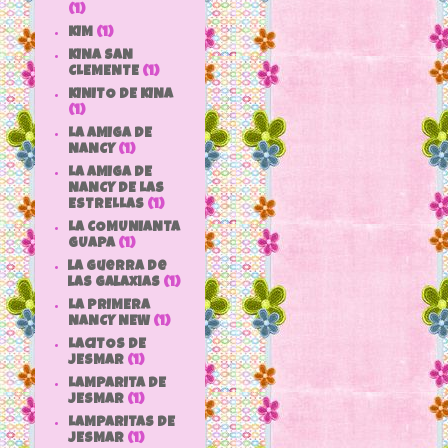
(1)
KIM
(1)
KINA SAN
CLEMENTE
(1)
KINITO DE KINA
(1)
LA AMIGA DE
NANCY
(1)
LA AMIGA DE
NANCY DE LAS
ESTRELLAS
(1)
LA COMUNIANTA
GUAPA
(1)
la guerra de
las galaxias
(1)
LA PRIMERA
NANCY NEW
(1)
LACITOS DE
JESMAR
(1)
LAMPARITA DE
JESMAR
(1)
LAMPARITAS DE
JESMAR
(1)