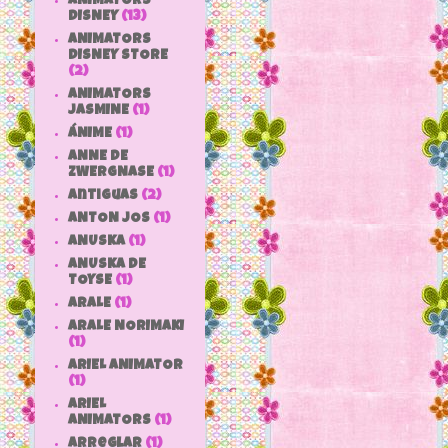
ANIMATORS
DISNEY
(13)
ANIMATORS
DISNEY STORE
(2)
ANIMATORS
JASMINE
(1)
ÁNIME
(1)
ANNE DE
ZWERGNASE
(1)
antiguas
(2)
ANTON JOS
(1)
ANUSKA
(1)
ANUSKA DE
TOYSE
(1)
ARALE
(1)
ARALE NORIMAKI
(1)
ARIEL ANIMATOR
(1)
ARIEL
ANIMATORS
(1)
arreglar
(1)