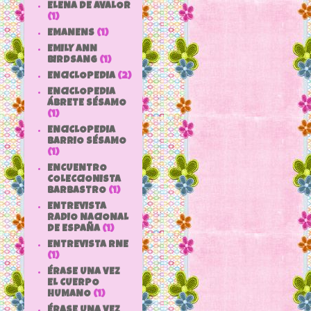
ELENA DE AVALOR
(1)
EMANENS
(1)
EMILY ANN
BIRDSANG
(1)
ENCICLOPEDIA
(2)
ENCICLOPEDIA
ÁBRETE SÉSAMO
(1)
ENCICLOPEDIA
BARRIO SÉSAMO
(1)
ENCUENTRO
COLECCIONISTA
BARBASTRO
(1)
ENTREVISTA
RADIO NACIONAL
DE ESPAÑA
(1)
ENTREVISTA RNE
(1)
ÉRASE UNA VEZ
EL CUERPO
HUMANO
(1)
ÉRASE UNA VEZ