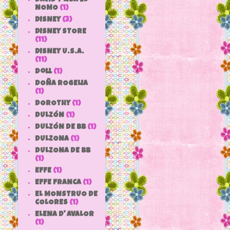
NOMO
(1)
DISNEY
(3)
DISNEY STORE
(11)
DISNEY U.S.A.
(11)
doll
(1)
DOÑA ROGELIA
(1)
DOROTHY
(1)
DULZÓN
(1)
DULZÓN DE BB
(1)
DULZONA
(1)
DULZONA DE BB
(1)
EFFE
(1)
EFFE FRANCA
(1)
EL MONSTRUO DE
COLORES
(1)
ELENA D' AVALOR
(1)