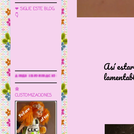
❤ SIGUE ESTE BLOG
👇
Así estarían los
lamentable. Óxi
Sigue este blog para más información
🌼
CUSTOMIZACIONES