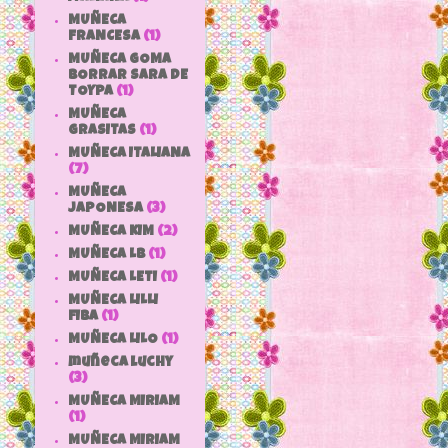
MUÑECA
FRANCESA
(1)
MUÑECA GOMA
BORRAR SARA DE
TOYPA
(1)
MUÑECA
GRASITAS
(1)
MUÑECA ITALIANA
(7)
MUÑECA
JAPONESA
(3)
MUÑECA KIM
(2)
MUÑECA LB
(1)
MUÑECA LETI
(1)
MUÑECA LILLI
FIBA
(1)
MUÑECA LILO
(1)
muñeca luchy
(3)
MUÑECA MIRIAM
(1)
MUÑECA MIRIAM