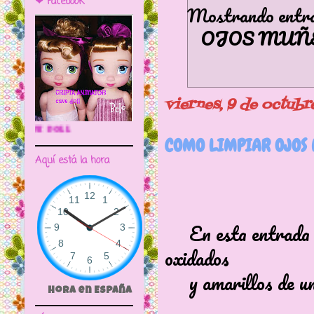
❤ Facebook
Mostrando entrad
OJOS MUÑ
viernes, 9 de octub
🌼CRIPTA ANIMATOR CAVE DOLL
COMO LIMPIAR OJOS
Aquí está la hora
En esta entrada vo
oxidados
y amarillos de una
Hora en España