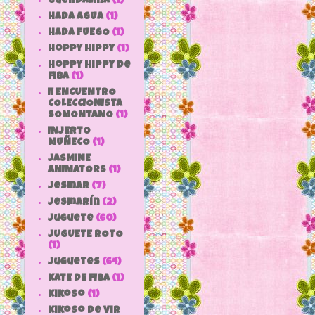
Guendalina
(1)
HADA AGUA
(1)
HADA FUEGO
(1)
hoppy hippy
(1)
hoppy hippy de
fiba
(1)
II ENCUENTRO
COLECCIONISTA
SOMONTANO
(1)
INJERTO
MUÑECO
(1)
JASMINE
ANIMATORS
(1)
jesmar
(7)
jesmarín
(2)
juguete
(60)
JUGUETE ROTO
(1)
Juguetes
(64)
KATE DE FIBA
(1)
Kikoso
(1)
Kikoso de Vir