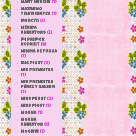
MARY MERCHE
(1)
MAXIMINO
TELEVICENTES
(1)
mencyn
(1)
MÉRIDA
ANIMATORS
(1)
mi primer
repaint
(4)
MIMMA DE FURGA
(1)
mis piggy
(2)
MIS PRENDITAS
(1)
MIS PRENDITAS
PÉREZ Y GALSEM
(1)
MISS PEGGY
(2)
MISS PIGGY
(1)
MOANA
(1)
MOANA
ANIMATOR
(1)
MOGWAI
(1)