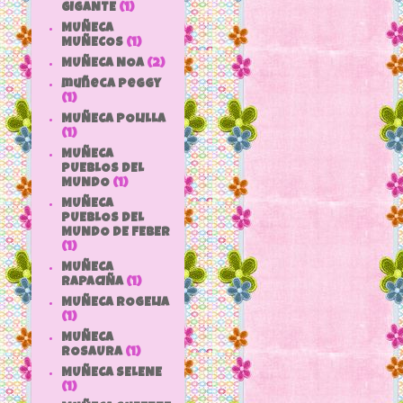
GIGANTE
(1)
MUÑECA
MUÑECOS
(1)
MUÑECA NOA
(2)
muñeca peggy
(1)
MUÑECA POLILLA
(1)
MUÑECA
PUEBLOS DEL
MUNDO
(1)
MUÑECA
PUEBLOS DEL
MUNDO DE FEBER
(1)
MUÑECA
RAPACIÑA
(1)
MUÑECA ROGELIA
(1)
MUÑECA
ROSAURA
(1)
MUÑECA SELENE
(1)