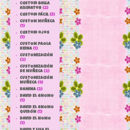
custom bella
animator
(2)
custom fácil
(3)
CUSTOM MUÑECA
(1)
custom ojos
(1)
CUSTOM PAOLA
REINA
(1)
CUSTOMIZACIÓN
(2)
CUSTOMIZACIÓN
DE MUÑECA
(2)
CUSTOMIZACIÓN
MUÑECA
(4)
DAMINA
(2)
DAVID EL GNOMO
(1)
DAVID EL GNOMO
QUIRÓN
(1)
DAVID EL NOMO
(1)
DAVID Y LISA EL