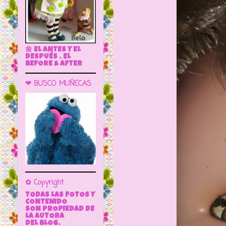
🌼 EL ANTES Y EL
DESPUÉS . EL
BEFORE & AFTER
❤ BUSCO MUÑECAS
✿ Copyright
TODAS LAS FOTOS Y
CONTENIDO
SON PROPIEDAD DE
LA AUTORA
DEL BLOG.