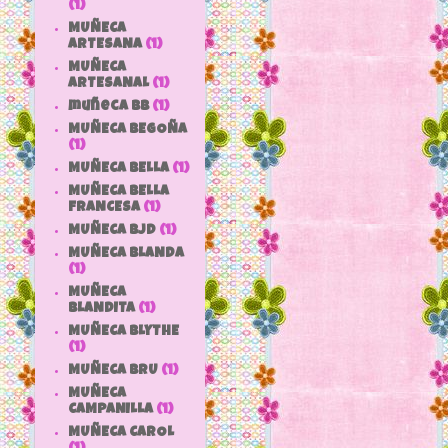
(1)
MUÑECA
ARTESANA
(1)
MUÑECA
ARTESANAL
(1)
muñeca bb
(1)
MUÑECA BEGOÑA
(1)
MUÑECA BELLA
(1)
MUÑECA BELLA
FRANCESA
(1)
MUÑECA BJD
(1)
MUÑECA BLANDA
(1)
MUÑECA
BLANDITA
(1)
MUÑECA BLYTHE
(1)
MUÑECA BRU
(1)
MUÑECA
CAMPANILLA
(1)
MUÑECA CAROL