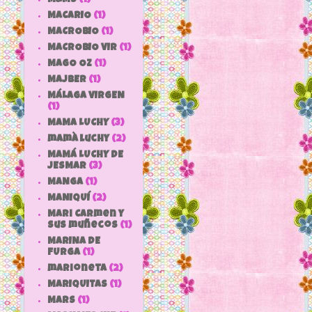
MACARIO
(1)
MACROBIO
(1)
MACROBIO VIR
(1)
MAGO OZ
(1)
MAJBER
(1)
MÁLAGA VIRGEN
(1)
MAMA LUCHY
(3)
mamà luchy
(2)
MAMÁ LUCHY DE
JESMAR
(3)
MANGA
(1)
MANIQUÍ
(2)
Mari Carmen y
sus muñecos
(1)
MARINA DE
FURGA
(1)
marioneta
(2)
MARIQUITAS
(1)
MARS
(1)