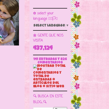
✿ select your
language 🏳️‍🌈🏳️🏁
Select Language
▼
🌼 GENTE QUE NOS
VISITA
437,124
141 Entradas y
826
Comentarios
🔍 BUSCA EN ESTE
BLOG...🔍