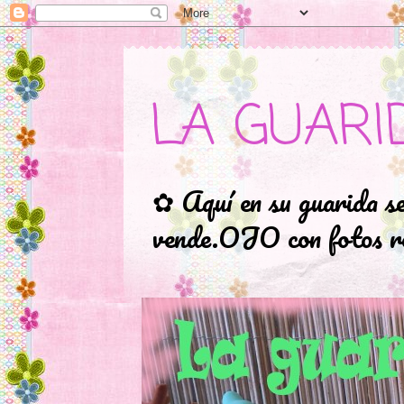
LA GUARI
✿ Aquí en su guarida s
vende.OJO con fotos ro