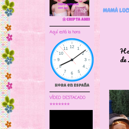
MAMÀ LUCH
🌼CRIPTA ANIMATOR CAVE DOLL
Aquí está la hora
Hoy qui
de Luch
Hora en España
VÍDEO DESTACADO
⭐⭐⭐⭐⭐⭐⭐