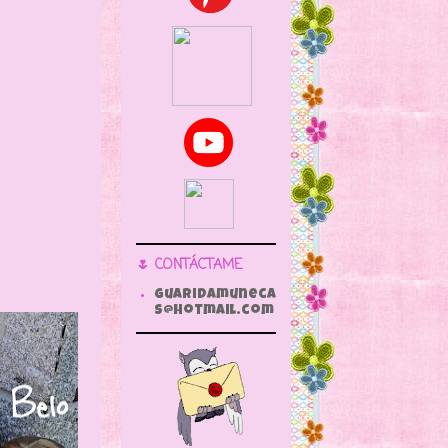
🌷 CONTÁCTAME
guaridamuneca
s@hotmail.com