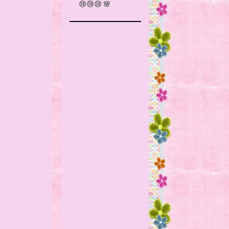
😢😢😢 🌸