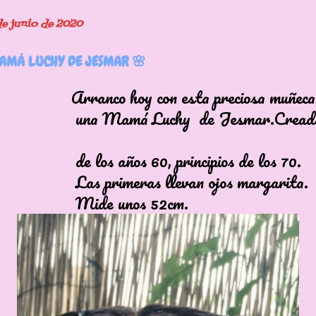
de junio de 2020
MÁ LUCHY DE JESMAR 🌸
o hoy con esta preciosa muñeca q
amá Luchy de Jesmar.Creada
 años 60, principios de los 70.
imeras llevan ojos margarita.
e unos 52cm.