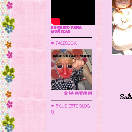
ARMARIO PARA
MUÑECAS
❤ FACEBOOK
Salieron 
🌼 LA CUEVA DE LAS MUÑECAS
❤ SIGUE ESTE BLOG
👇