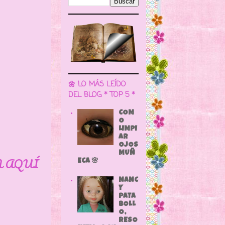
🌼 LO MÁS LEÍDO
DEL BLOG * TOP 5 *
COM
O
LIMPI
AR
OJOS
MUÑ
N AQUÍ
ECA 🌸
NANC
Y
PATA
BOLL
O,
RESO