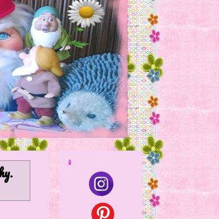
📱
hy
.