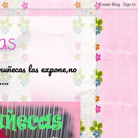
as
muñecas las expone,no
.….