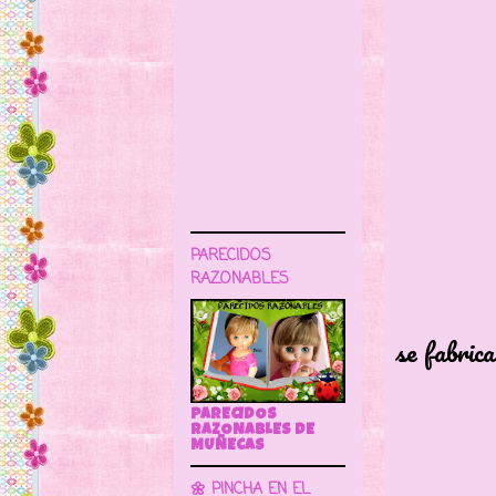
PARECIDOS
Esta 
RAZONABLES
Es la 
se fabrica
Es 
La del
PARECIDOS
RAZONABLES DE
MUÑECAS
🌼 PINCHA EN EL