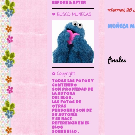
BEFORE & AFTER
viernes, 26 
❤ BUSCO MUÑECAS
MUÑECA MA
Arranc
una M
finales
de los
✿ Copyright
Las pr
TODAS LAS FOTOS Y
Mid
CONTENIDO
SON PROPIEDAD DE
LA AUTORA
DEL BLOG.
LAS FOTOS DE
OTRAS
PERSONAS SON DE
SU AUTORÍA
Y SE HACE
REFERENCIA EN EL
BLOG
SOBRE ELLO .