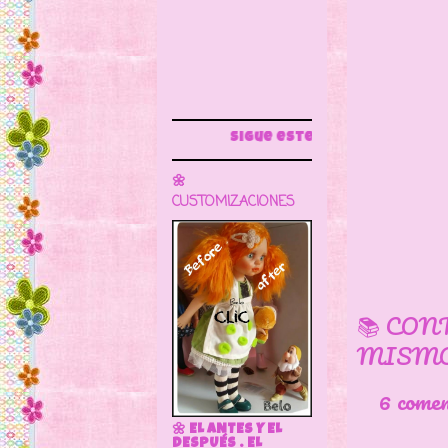
Sigue este blog para más información
🌼
CUSTOMIZACIONES
📚 CON
MISMO
6 come
🌼 EL ANTES Y EL
DESPUÉS . EL