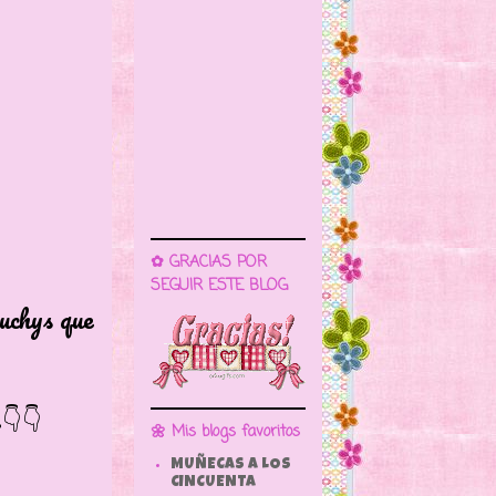
✿ GRACIAS POR
SEGUIR ESTE BLOG
ys que
👇
🌼 Mis blogs favoritos
MUÑECAS A LOS
CINCUENTA