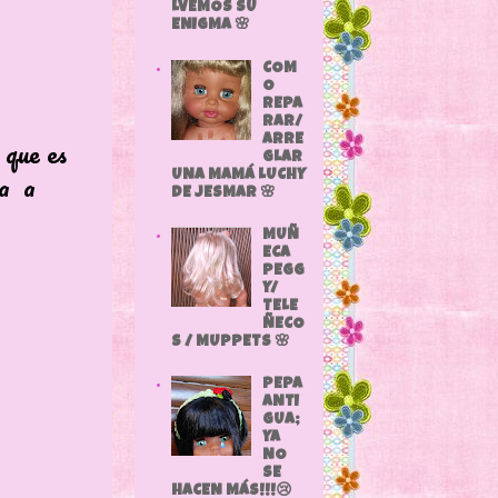
LVEMOS SU
ENIGMA 🌸
COM
O
REPA
RAR/
ue es
ARRE
GLAR
 a
UNA MAMÁ LUCHY
DE JESMAR 🌸
MUÑ
ECA
PEGG
Y/
TELE
ÑECO
S / MUPPETS 🌸
PEPA
ANTI
GUA;
YA
NO
SE
HACEN MÁS!!!😢