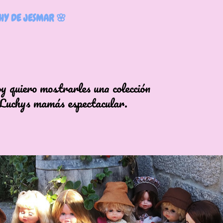
Y DE JESMAR 🌸
ero mostrarles una colección
ys mamás espectacular.