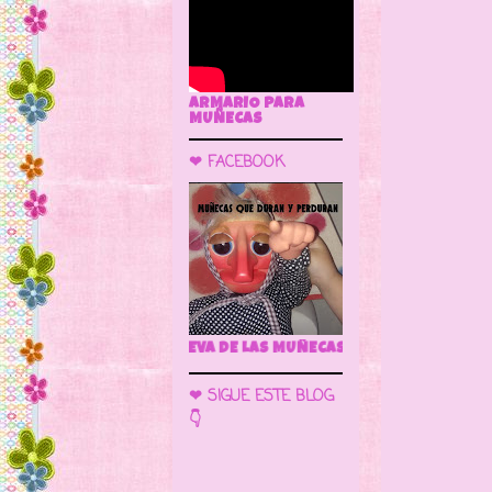
ARMARIO PARA
MUÑECAS
❤ FACEBOOK
 LA CUEVA DE LAS MUÑECAS
❤ SIGUE ESTE BLOG
👇