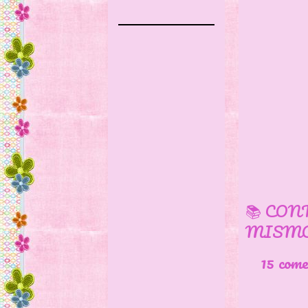
📚 CON
MISMO
15 com