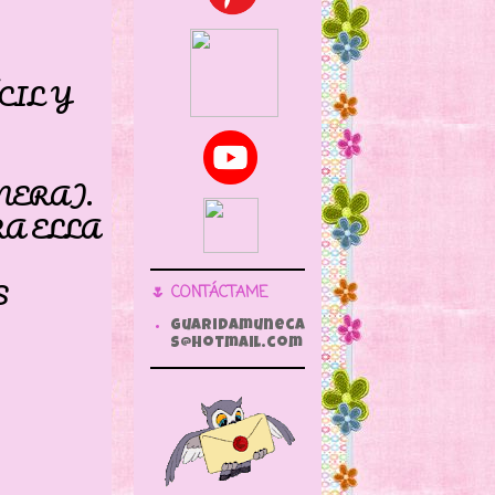
CIL Y
NERA).
A ELLA
S
🌷 CONTÁCTAME
guaridamuneca
s@hotmail.com