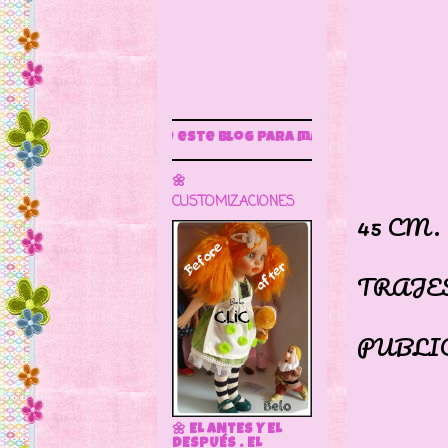
Sigue este blog para más información
FU
🌼
NAC
CUSTOMIZACIONES
45 CM.
ES 
TRAJES
COM
PUBLI
🌼 EL ANTES Y EL
DESPUÉS . EL