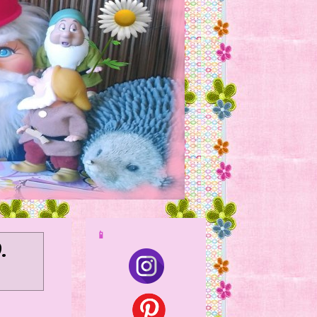
📱
O
.