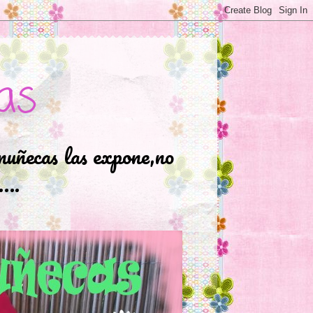
as
muñecas las expone,no
.….