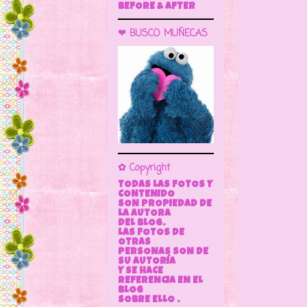
BEFORE & AFTER
❤ BUSCO MUÑECAS
✿ Copyright
TODAS LAS FOTOS Y
CONTENIDO
SON PROPIEDAD DE
LA AUTORA
DEL BLOG.
LAS FOTOS DE
OTRAS
PERSONAS SON DE
SU AUTORÍA
Y SE HACE
REFERENCIA EN EL
BLOG
SOBRE ELLO .