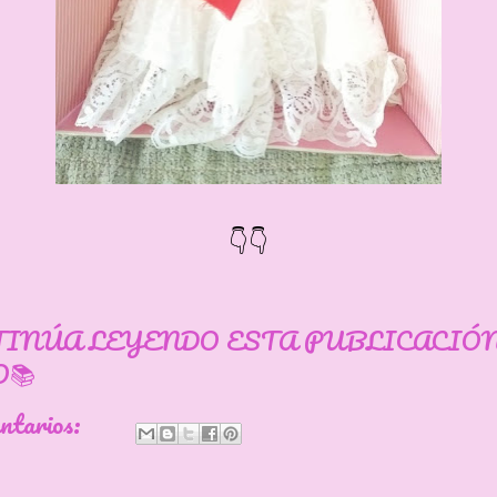
👇👇
TINÚA LEYENDO ESTA PUBLICACIÓ
📚
entarios: