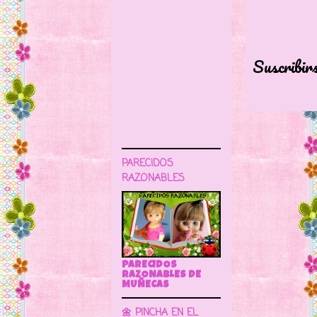
Suscribir
PARECIDOS
RAZONABLES
PARECIDOS
RAZONABLES DE
MUÑECAS
🌼 PINCHA EN EL