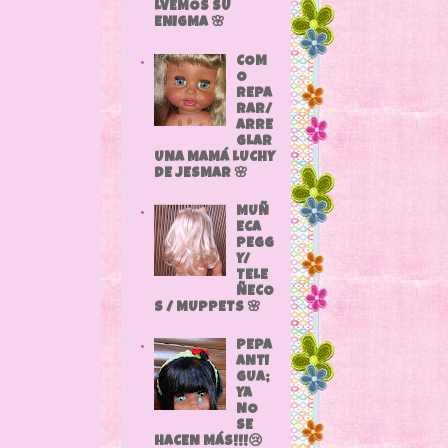
LVEMOS SU
ENIGMA 🌸
COM
O
REPA
RAR/
ARRE
GLAR
UNA MAMÁ LUCHY
DE JESMAR 🌸
MUÑ
ECA
PEGG
Y/
TELE
ÑECO
S / MUPPETS 🌸
PEPA
ANTI
GUA;
YA
NO
SE
HACEN MÁS!!!😢