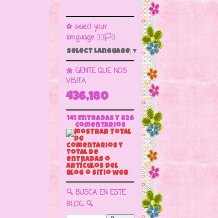
✿ select your
language 🏳️‍🌈🏳️🏁
Select Language
▼
🌼 GENTE QUE NOS
VISITA
436,180
141 Entradas y
826
Comentarios
🔍 BUSCA EN ESTE
BLOG...🔍