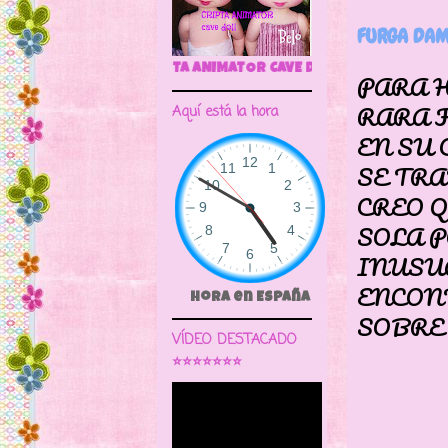
FURGA DAM
CRIPTA ANIMATOR CAVE DOLL
PARA 
RARA 
Aquí está la hora
EN SU 
SE TR
CREO 
SOLA P
INUSU
ENCON
Hora en España
SOBRE
VÍDEO DESTACADO
⭐⭐⭐⭐⭐⭐⭐