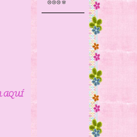
😢😢😢 🌸
N AQUÍ