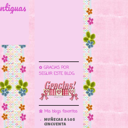
ntiguas
✿ GRACIAS POR
SEGUIR ESTE BLOG
🌼 Mis blogs favoritos
MUÑECAS A LOS
CINCUENTA