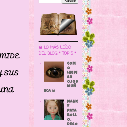
🌼 LO MÁS LEÍDO
IDE
DEL BLOG * TOP 5 *
COM
O
SUS
LIMPI
AR
OJOS
NA
MUÑ
ECA 🌸
NANC
Y
PATA
BOLL
O,
RESO