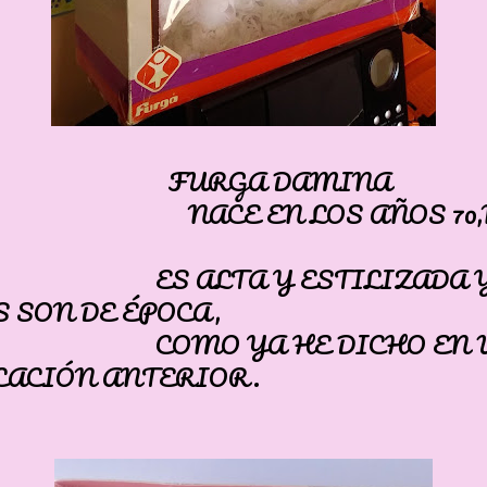
RGA DAMINA
E EN LOS AÑOS 70,M
ALTA Y ESTILIZADA Y 
 SON DE ÉPOCA,
O YA HE DICHO EN U
CACIÓN ANTERIOR.