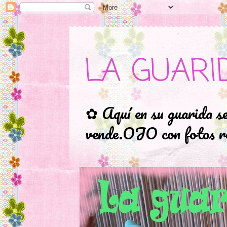
LA GUARI
✿ Aquí en su guarida s
vende.OJO con fotos ro