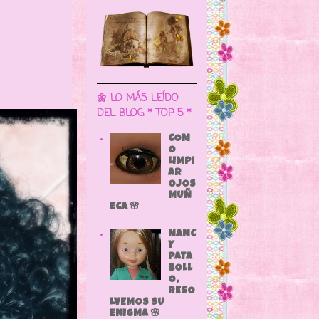
🌼 LO MÁS LEÍDO
DEL BLOG * TOP 5 *
COM
O
LIMPI
AR
OJOS
MUÑ
ECA 🌸
NANC
Y
PATA
BOLL
O,
RESO
LVEMOS SU
ENIGMA 🌸