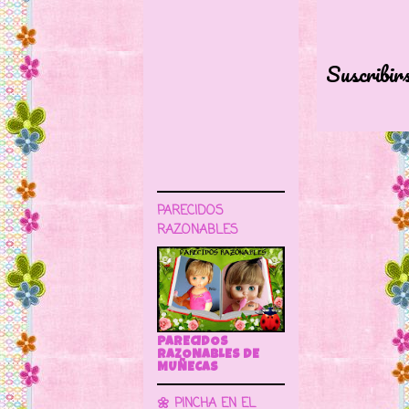
Suscribir
PARECIDOS
RAZONABLES
PARECIDOS
RAZONABLES DE
MUÑECAS
🌼 PINCHA EN EL