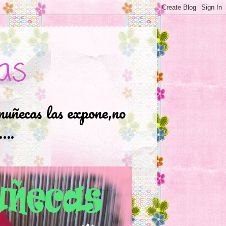
as
muñecas las expone,no
.….