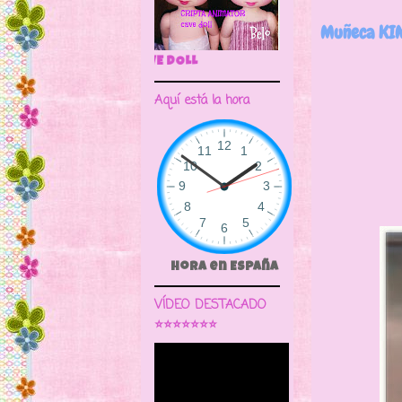
Muñeca KIM
🌼CRIPTA ANIMATOR CAVE DOLL
Aquí está la hora
Hora en España
VÍDEO DESTACADO
⭐⭐⭐⭐⭐⭐⭐