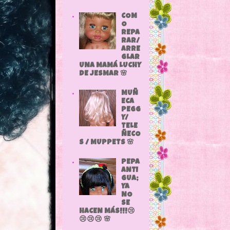
COM
O
REPA
RAR/
ARRE
GLAR
UNA MAMÁ LUCHY
DE JESMAR 🌸
MUÑ
ECA
PEGG
Y/
TELE
ÑECO
S / MUPPETS 🌸
PEPA
ANTI
GUA;
YA
NO
SE
HACEN MÁS!!!😢
😢😢😢 🌸