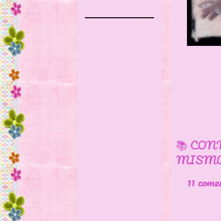
📚 CON
MISMO
11 come