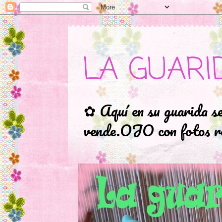
LA GUARI
✿ Aquí en su guarida s
vende.OJO con fotos ro