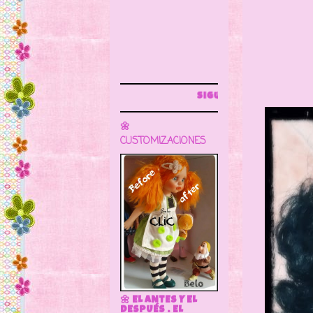
Sigue este blog para más información
🌼
CUSTOMIZACIONES
🌼 EL ANTES Y EL
DESPUÉS . EL