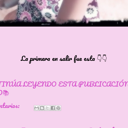
La primera en salir fue esta 👇👇
TINÚA LEYENDO ESTA PUBLICACIÓ
📚
ntarios: