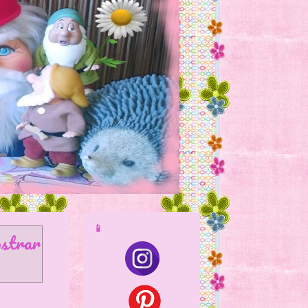
📱
strar