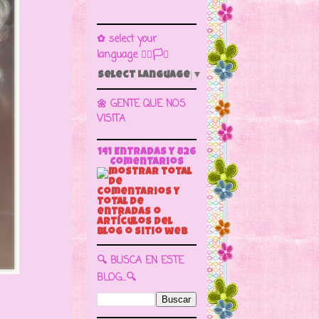
✿ select your
language 🏳️‍🌈🏳️🏁
Select Language
▼
🌼 GENTE QUE NOS
VISITA
141 Entradas y
826
Comentarios
🔍 BUSCA EN ESTE
BLOG...🔍