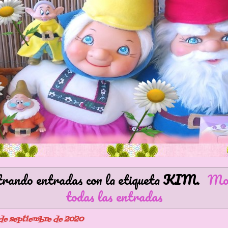
ando entradas con la etiqueta
KIM
.
Mo
todas las entradas
de septiembre de 2020