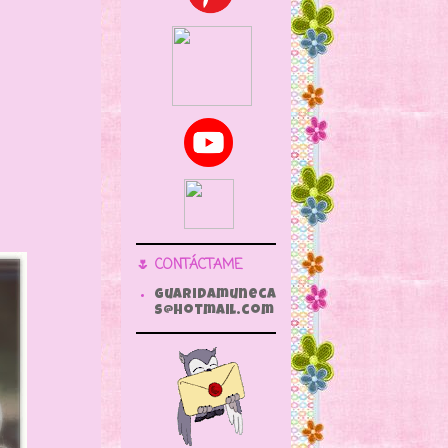
🌷 CONTÁCTAME
guaridamuneca
s@hotmail.com