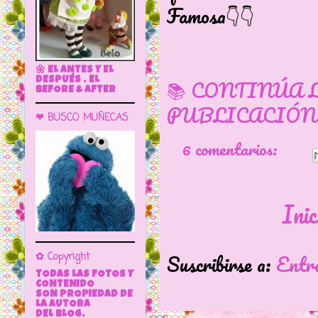
Famosa👇👇
🌼 EL ANTES Y EL
📚 CONTINÚA 
DESPUÉS . EL
BEFORE & AFTER
PUBLICACIÓN
❤ BUSCO MUÑECAS
6 comentarios:
Inic
Suscribirse a:
Entr
✿ Copyright
TODAS LAS FOTOS Y
CONTENIDO
SON PROPIEDAD DE
LA AUTORA
DEL BLOG.