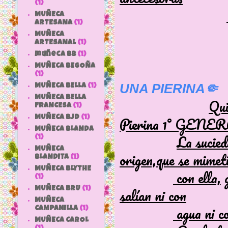
(1)
MUÑECA
ARTESANA
(1)
MUÑECA
ARTESANAL
(1)
muñeca bb
(1)
MUÑECA BEGOÑA
(1)
UNA PIERINA🤏
MUÑECA BELLA
(1)
MUÑECA BELLA
Qui
FRANCESA
(1)
Pierina 1° GENE
MUÑECA BJD
(1)
MUÑECA BLANDA
La sucied
(1)
MUÑECA
origen,que se mimet
BLANDITA
(1)
MUÑECA BLYTHE
con ella,
(1)
salían ni con
MUÑECA BRU
(1)
MUÑECA
agua ni c
CAMPANILLA
(1)
MUÑECA CAROL