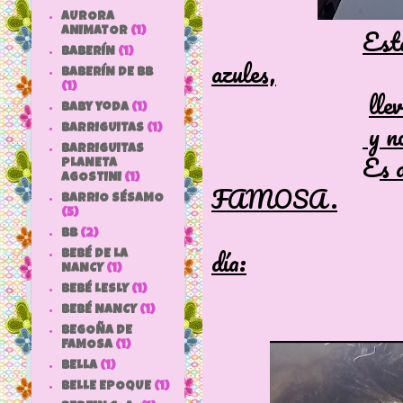
AURORA
Esta
ANIMATOR
(1)
BABERÍN
(1)
azules,
BABERÍN DE BB
(1)
lle
baby yoda
(1)
y no
BARRIGUITAS
(1)
BARRIGUITAS
E
s 
PLANETA
AGOSTINI
(1)
FAMOSA.
BARRIO SÉSAMO
(5)
bb
(2)
día:
BEBÉ DE LA
NANCY
(1)
BEBÉ LESLY
(1)
BEBÉ NANCY
(1)
👇
BEGOÑA DE
FAMOSA
(1)
BELLA
(1)
BELLE EPOQUE
(1)