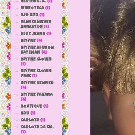
BERTIN S. A.
(1)
BIBLIOTECA
(1)
BJD BRU
(1)
BLANCANIEVES
ANIMATOR
(1)
BLUE JEANS
(1)
BLYTHE
(4)
BLYTHE ALLISON
KATZMAN
(4)
BLYTHE CLOWN
(1)
BLYTHE CLOWN
PINK
(1)
BLYTHE KENNER
(4)
BLYTHE TAKARA
(4)
BOUTIQUE
(1)
BRU
(1)
CARLOTA
(1)
CARLOTA 28 CM.
(1)