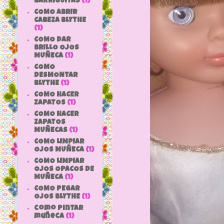
BARRIGUITAS
(1)
COMO ABRIR
CABEZA BLYTHE
(1)
COMO DAR
BRILLO OJOS
MUÑECA
(1)
COMO
DESMONTAR
BLYTHE
(1)
COMO HACER
ZAPATOS
(1)
COMO HACER
ZAPATOS
MUÑECAS
(1)
COMO LIMPIAR
OJOS MUÑECA
(1)
COMO LIMPIAR
OJOS OPACOS DE
MUÑECA
(1)
COMO PEGAR
OJOS BLYTHE
(1)
como pintar
muñeca
(1)