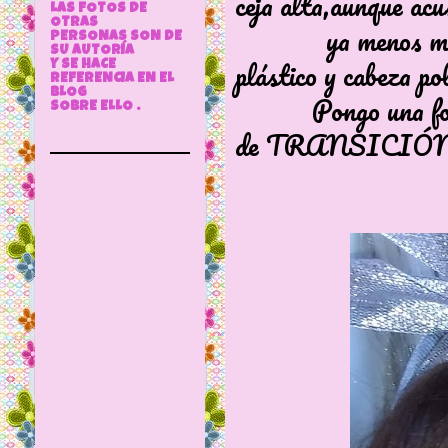
ceja alta,aunque acu
LAS FOTOS DE
OTRAS
ya menos marcada
PERSONAS SON DE
SU AUTORÍA
plástico y cabeza po
Y SE HACE
REFERENCIA EN EL
BLOG
Pongo una foto aq
SOBRE ELLO .
de TRANSICIÓ
👇