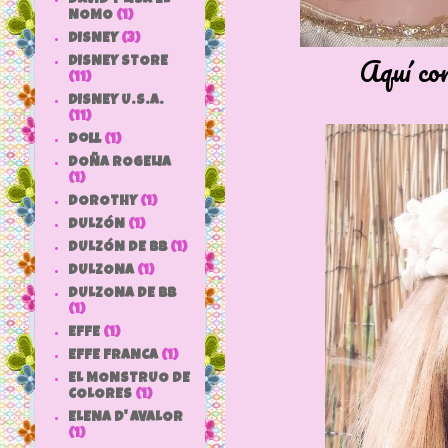
NOMO
(1)
DISNEY
(3)
Aquí con
DISNEY STORE
(11)
DISNEY U.S.A.
(11)
doll
(1)
DOÑA ROGELIA
(1)
DOROTHY
(1)
DULZÓN
(1)
DULZÓN DE BB
(1)
DULZONA
(1)
DULZONA DE BB
(1)
EFFE
(1)
EFFE FRANCA
(1)
EL MONSTRUO DE
COLORES
(1)
ELENA D' AVALOR
(1)