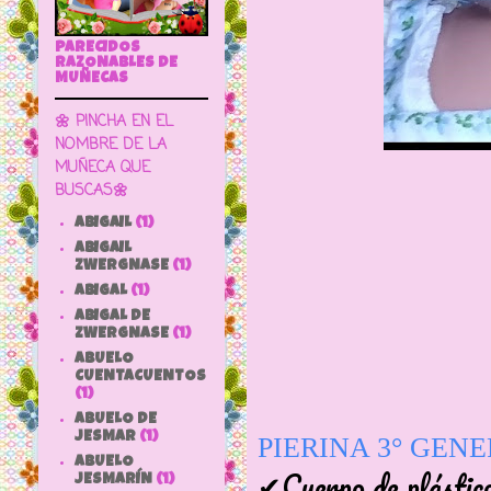
PARECIDOS
RAZONABLES DE
MUÑECAS
🌼 PINCHA EN EL
NOMBRE DE LA
MUÑECA QUE
BUSCAS🌼
ABIGAIL
(1)
ABIGAIL
ZWERGNASE
(1)
ABIGAL
(1)
ABIGAL DE
ZWERGNASE
(1)
ABUELO
CUENTACUENTOS
(1)
ABUELO DE
JESMAR
(1)
PIERINA 3° GEN
ABUELO
✔Cuerpo de plástico
JESMARÍN
(1)