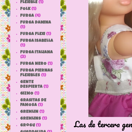
FLEXIBLE
(1)
FOLK
(1)
FURGA
(4)
FURGA DAMINA
(1)
FURGA FLEXI
(1)
FURGA ISABELLA
(1)
FURGA ITALIANA
(3)
FURGA NERO
(1)
FURGA PIERNAS
FLEXIBLES
(1)
GENTE
DESPIERTA
(1)
GIZMO
(1)
GRASITAS DE
FAMOSA
(1)
GREMLIN
(1)
GREMLINS
(1)
Las de tercera ge
grogu
(1)