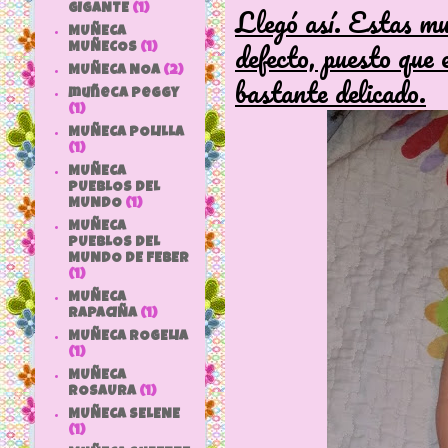
Llegó así. Estas mu
GIGANTE
(1)
MUÑECA
defecto, puesto que 
MUÑECOS
(1)
MUÑECA NOA
(2)
bastante delicado.
muñeca peggy
(1)
MUÑECA POLILLA
(1)
MUÑECA
PUEBLOS DEL
MUNDO
(1)
MUÑECA
PUEBLOS DEL
MUNDO DE FEBER
(1)
MUÑECA
RAPACIÑA
(1)
MUÑECA ROGELIA
(1)
MUÑECA
ROSAURA
(1)
MUÑECA SELENE
(1)