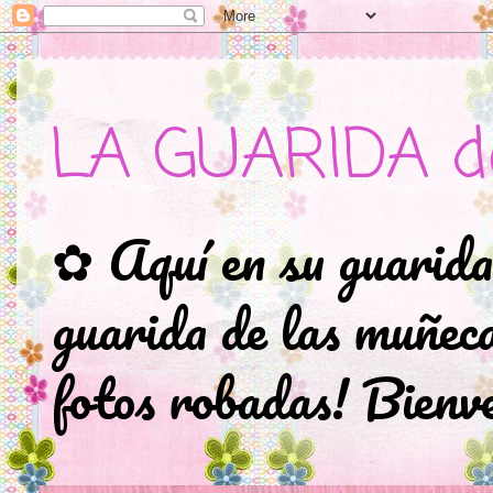
LA GUARIDA d
✿ Aquí en su guarida
guarida de las muñec
fotos robadas! Bienve