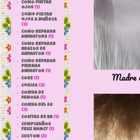
COMO PINTAR
OJOS
(1)
como pintar
ojos a muñeca
(2)
COMO REPARAR
ANIMATORS
(1)
COMO REPARAR
BRAZOS DE
ANIMATOR
(1)
COMO REPARAR
PIERNAS
ANIMATOR
(1)
Madre e 
CORE
(1)
Corisa
(2)
CORISA DE
FAMOSA
(1)
CORISA DEL 68
(2)
COSITAS DE bb
(1)
CUMPLEAÑOS
FELIZ NANCY
(1)
CUSTOM
(3)