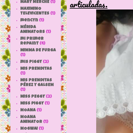
articuladas.
MARY MERCHE
(1)
MAXIMINO
TELEVICENTES
(1)
mencyn
(1)
MÉRIDA
ANIMATORS
(1)
mi primer
repaint
(4)
MIMMA DE FURGA
(1)
mis piggy
(2)
MIS PRENDITAS
(1)
MIS PRENDITAS
PÉREZ Y GALSEM
(1)
MISS PEGGY
(2)
MISS PIGGY
(1)
MOANA
(1)
MOANA
ANIMATOR
(1)
MOGWAI
(1)