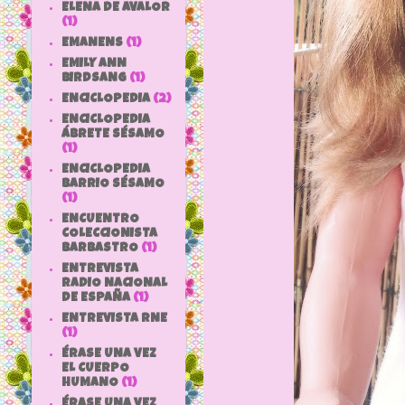
ELENA DE AVALOR
(1)
EMANENS
(1)
EMILY ANN
BIRDSANG
(1)
ENCICLOPEDIA
(2)
ENCICLOPEDIA
ÁBRETE SÉSAMO
(1)
ENCICLOPEDIA
BARRIO SÉSAMO
(1)
ENCUENTRO
COLECCIONISTA
BARBASTRO
(1)
ENTREVISTA
RADIO NACIONAL
DE ESPAÑA
(1)
ENTREVISTA RNE
(1)
ÉRASE UNA VEZ
EL CUERPO
HUMANO
(1)
ÉRASE UNA VEZ