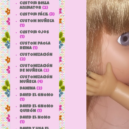
custom bella
animator
(2)
custom fácil
(3)
CUSTOM MUÑECA
(1)
custom ojos
(1)
CUSTOM PAOLA
REINA
(1)
CUSTOMIZACIÓN
(2)
CUSTOMIZACIÓN
DE MUÑECA
(2)
CUSTOMIZACIÓN
MUÑECA
(4)
DAMINA
(2)
DAVID EL GNOMO
(1)
DAVID EL GNOMO
QUIRÓN
(1)
DAVID EL NOMO
(1)
DAVID Y LISA EL