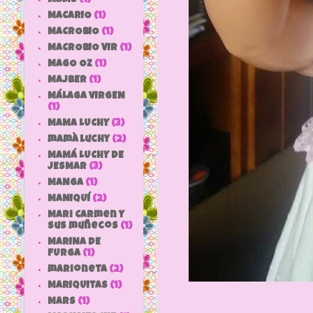
MACARIO
(1)
MACROBIO
(1)
MACROBIO VIR
(1)
MAGO OZ
(1)
MAJBER
(1)
MÁLAGA VIRGEN
(1)
MAMA LUCHY
(3)
mamà luchy
(2)
MAMÁ LUCHY DE
JESMAR
(3)
MANGA
(1)
MANIQUÍ
(2)
Mari Carmen y
sus muñecos
(1)
MARINA DE
FURGA
(1)
marioneta
(2)
MARIQUITAS
(1)
MARS
(1)