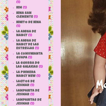
(1)
KIM
(1)
KINA SAN
CLEMENTE
(1)
KINITO DE KINA
(1)
LA AMIGA DE
NANCY
(1)
LA AMIGA DE
NANCY DE LAS
ESTRELLAS
(1)
LA COMUNIANTA
GUAPA
(1)
la guerra de
las galaxias
(1)
LA PRIMERA
NANCY NEW
(1)
LACITOS DE
JESMAR
(1)
LAMPARITA DE
JESMAR
(1)
LAMPARITAS DE
JESMAR
(1)