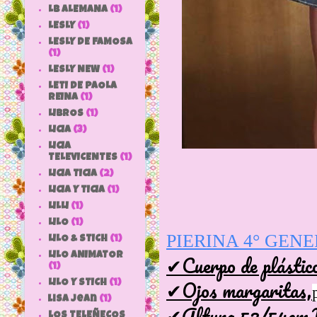
LB ALEMANA
(1)
LESLY
(1)
LESLY DE FAMOSA
(1)
LESLY NEW
(1)
LETI DE PAOLA
REINA
(1)
LIBROS
(1)
LICIA
(3)
LICIA
TELEVICENTES
(1)
LICIA TICIA
(2)
LICIA Y TICIA
(1)
LILLI
(1)
LILO
(1)
PIERINA 4° GEN
LILO & STICH
(1)
✔Cuerpo de plástico
LILO ANIMATOR
(1)
✔Ojos margaritas,
LILO Y STICH
(1)
lisa jean
(1)
✔Altura 53/54cm.Ya
LOS TELEÑECOS