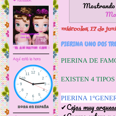
❤ Facebook
Mostrando e
Mos
miércoles, 17 de ju
PIERINA UNO DOS TR
VE DOLL
PIERINA DE FAM
Aquí está la hora
EXISTEN 4 TIPOS
PIERINA 1°GENE
✔C
ejas muy arquead
Hora en España