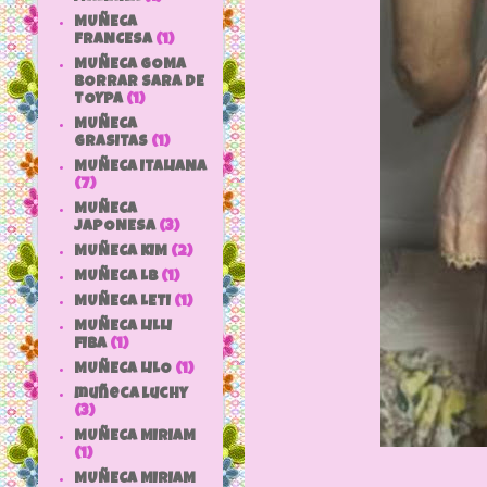
MUÑECA
FRANCESA
(1)
MUÑECA GOMA
BORRAR SARA DE
TOYPA
(1)
MUÑECA
GRASITAS
(1)
MUÑECA ITALIANA
(7)
MUÑECA
JAPONESA
(3)
MUÑECA KIM
(2)
MUÑECA LB
(1)
MUÑECA LETI
(1)
MUÑECA LILLI
FIBA
(1)
MUÑECA LILO
(1)
muñeca luchy
(3)
MUÑECA MIRIAM
(1)
MUÑECA MIRIAM