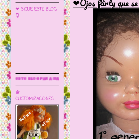
❤Ojos flirty que se
❤ SIGUE ESTE BLOG
👇
a más información
🌼
CUSTOMIZACIONES