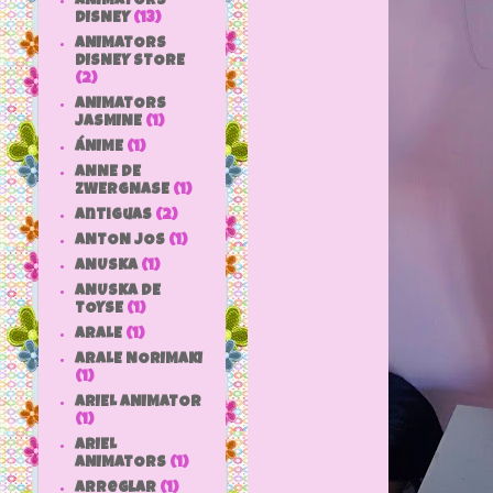
ANIMATORS
DISNEY
(13)
ANIMATORS
DISNEY STORE
(2)
ANIMATORS
JASMINE
(1)
ÁNIME
(1)
ANNE DE
ZWERGNASE
(1)
antiguas
(2)
ANTON JOS
(1)
ANUSKA
(1)
ANUSKA DE
TOYSE
(1)
ARALE
(1)
ARALE NORIMAKI
(1)
ARIEL ANIMATOR
(1)
ARIEL
ANIMATORS
(1)
arreglar
(1)