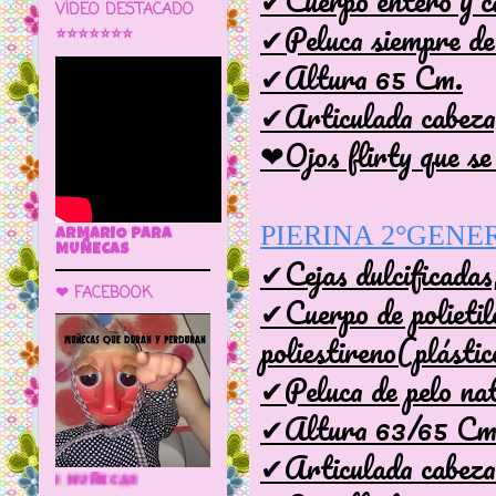
✔Cuerpo entero y ca
VÍDEO DESTACADO
✔Peluca siempre de 
⭐⭐⭐⭐⭐⭐⭐
✔Altura 65 Cm.
✔Articulada cabeza,
❤Ojos flirty que se
PIERINA 2°GENE
ARMARIO PARA
MUÑECAS
✔Cejas dulcificadas
❤ FACEBOOK
✔Cuerpo de polietil
poliestireno(plásti
✔Peluca de pelo natu
✔Altura 63/65 C
✔Articulada cabeza 
🌼 LA CUEVA DE LAS MUÑECAS