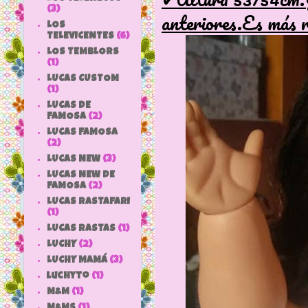
(3)
anteriores.Es más r
LOS
TELEVICENTES
(6)
LOS TEMBLORS
(1)
LUCAS CUSTOM
(1)
LUCAS DE
FAMOSA
(2)
LUCAS FAMOSA
(2)
LUCAS NEW
(3)
LUCAS NEW DE
FAMOSA
(2)
LUCAS RASTAFARI
(1)
LUCAS RASTAS
(1)
LUCHY
(2)
LUCHY MAMÁ
(3)
luchyto
(1)
M&M
(1)
M&MS
(1)