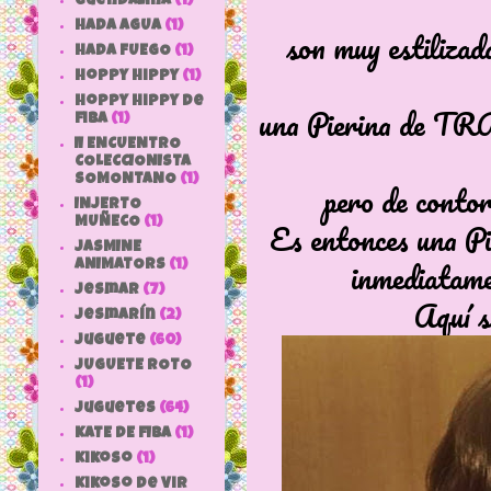
Guendalina
(1)
HADA AGUA
(1)
son muy estiliza
HADA FUEGO
(1)
hoppy hippy
(1)
hoppy hippy de
una Pierina de TR
fiba
(1)
II ENCUENTRO
COLECCIONISTA
SOMONTANO
(1)
pero de contor
INJERTO
MUÑECO
(1)
Es entonces una Pi
JASMINE
inmediatame
ANIMATORS
(1)
jesmar
(7)
Aquí s
jesmarín
(2)
juguete
(60)
JUGUETE ROTO
(1)
Juguetes
(64)
KATE DE FIBA
(1)
Kikoso
(1)
Kikoso de Vir