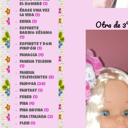
EL HOMBRE
(1)
ÉRASE UNA VEZ
LA VIDA
(1)
Otra de 3º
ERIKA
(1)
ESPINETE
BARRIO SÉSAMO
(1)
ESPINETE Y DON
PIMPÓN
(1)
FAMACCA
(4)
FAMILIA TELERIN
(1)
FAMILIA
TELEVICENTES
(5)
Famosa
(28)
FANTASY
(1)
FEBER
(1)
FIBA
(4)
FIBA BRUNA
(1)
fiba italiana
(2)
FLEXI
(1)