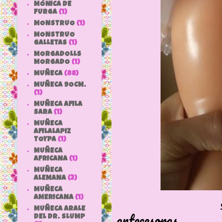
MÓNICA DE
FURGA
(1)
MONSTRUO
(1)
MONSTRUO
GALLETAS
(1)
MORGADOLLS
MORGADO
(1)
MUÑECA
(88)
MUÑECA 9OCM.
(1)
MUÑECA AFILA
SARA
(1)
MUÑECA
AFILALAPIZ
TOYPA
(1)
MUÑECA
AFRICANA
(1)
MUÑECA
ALEMANA
(3)
MUÑECA
AMERICANA
(1)
MUÑECA ARALE
antecesoras
DEL DR. SLUMP