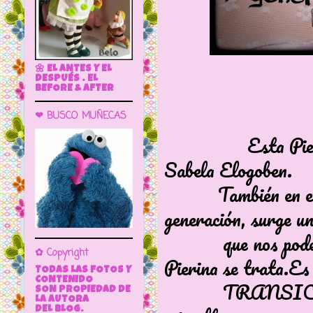
🌼 EL ANTES Y EL
DESPUÉS . EL
BEFORE & AFTER
❤ BUSCO MUÑECAS
Esta Pierina se
Sabela Elogoben.
También en el pa
generación, surge u
que nos podemos 
✿ Copyright
Pierina se trata.Es
TODAS LAS FOTOS Y
CONTENIDO
TRANSICIÓN de 
SON PROPIEDAD DE
LA AUTORA
DEL BLOG.