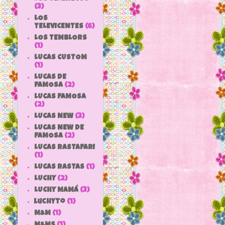
(3)
LOS
TELEVICENTES
(6)
LOS TEMBLORS
(1)
LUCAS CUSTOM
(1)
LUCAS DE
FAMOSA
(2)
LUCAS FAMOSA
(2)
LUCAS NEW
(3)
LUCAS NEW DE
FAMOSA
(2)
LUCAS RASTAFARI
(1)
LUCAS RASTAS
(1)
LUCHY
(2)
LUCHY MAMÁ
(3)
luchyto
(1)
M&M
(1)
M&MS
(1)