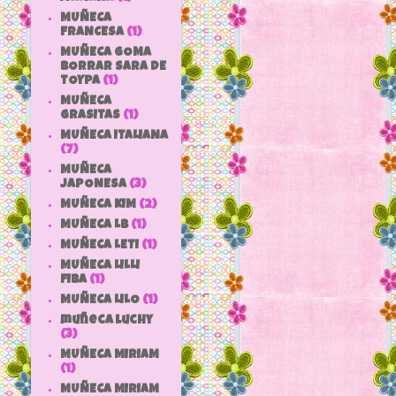
MUÑECA
FRANCESA
(1)
MUÑECA GOMA
BORRAR SARA DE
TOYPA
(1)
MUÑECA
GRASITAS
(1)
MUÑECA ITALIANA
(7)
MUÑECA
JAPONESA
(3)
MUÑECA KIM
(2)
MUÑECA LB
(1)
MUÑECA LETI
(1)
MUÑECA LILLI
FIBA
(1)
MUÑECA LILO
(1)
muñeca luchy
(3)
MUÑECA MIRIAM
(1)
MUÑECA MIRIAM