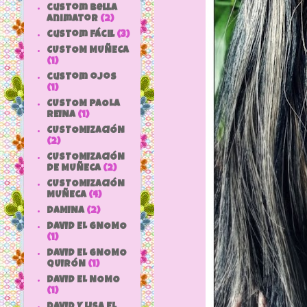
custom bella
animator
(2)
custom fácil
(3)
CUSTOM MUÑECA
(1)
custom ojos
(1)
CUSTOM PAOLA
REINA
(1)
CUSTOMIZACIÓN
(2)
CUSTOMIZACIÓN
DE MUÑECA
(2)
CUSTOMIZACIÓN
MUÑECA
(4)
DAMINA
(2)
DAVID EL GNOMO
(1)
DAVID EL GNOMO
QUIRÓN
(1)
DAVID EL NOMO
(1)
DAVID Y LISA EL