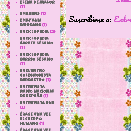
ELENA DE AVALOR
(1)
EMANENS
(1)
Suscribirse a:
Entr
EMILY ANN
BIRDSANG
(1)
ENCICLOPEDIA
(2)
ENCICLOPEDIA
ÁBRETE SÉSAMO
(1)
ENCICLOPEDIA
BARRIO SÉSAMO
(1)
ENCUENTRO
COLECCIONISTA
BARBASTRO
(1)
ENTREVISTA
RADIO NACIONAL
DE ESPAÑA
(1)
ENTREVISTA RNE
(1)
ÉRASE UNA VEZ
EL CUERPO
HUMANO
(1)
ÉRASE UNA VEZ