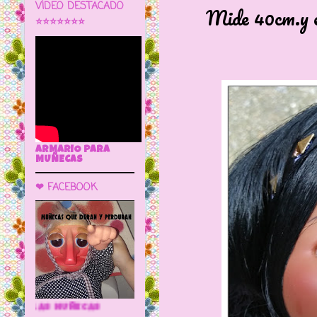
VÍDEO DESTACADO
Mide 40cm.y es d
⭐⭐⭐⭐⭐⭐⭐
ARMARIO PARA
MUÑECAS
❤ FACEBOOK
🌼 LA CUEVA DE LAS MUÑECAS