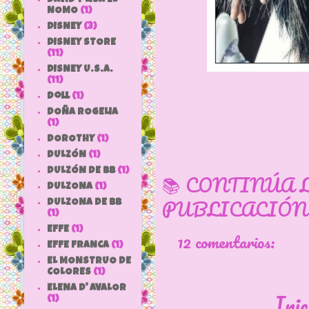
NOMO
(1)
DISNEY
(3)
DISNEY STORE
(11)
DISNEY U.S.A.
(11)
doll
(1)
DOÑA ROGELIA
(1)
DOROTHY
(1)
DULZÓN
(1)
DULZÓN DE BB
(1)
📚 CONTINÚA 
DULZONA
(1)
PUBLICACIÓN
DULZONA DE BB
(1)
EFFE
(1)
12 comentarios:
EFFE FRANCA
(1)
EL MONSTRUO DE
COLORES
(1)
ELENA D' AVALOR
Inic
(1)