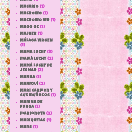
MACARIO
(1)
MACROBIO
(1)
MACROBIO VIR
(1)
MAGO OZ
(1)
MAJBER
(1)
MÁLAGA VIRGEN
(1)
MAMA LUCHY
(3)
mamà luchy
(2)
MAMÁ LUCHY DE
JESMAR
(3)
MANGA
(1)
MANIQUÍ
(2)
Mari Carmen y
sus muñecos
(1)
MARINA DE
FURGA
(1)
marioneta
(2)
MARIQUITAS
(1)
MARS
(1)