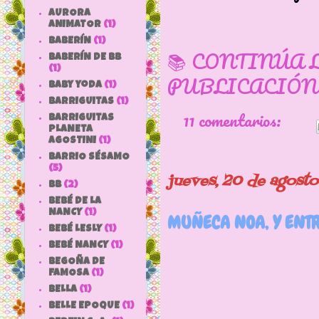
AURORA
ANIMATOR
(1)
BABERÍN
(1)
📚 CONTINÚA 
BABERÍN DE BB
(1)
PUBLICACIÓN
baby yoda
(1)
BARRIGUITAS
(1)
11 comentarios:
BARRIGUITAS
PLANETA
AGOSTINI
(1)
BARRIO SÉSAMO
(5)
jueves, 20 de agost
bb
(2)
BEBÉ DE LA
NANCY
(1)
MUÑECA NOA, Y ENTR
BEBÉ LESLY
(1)
BEBÉ NANCY
(1)
BEGOÑA DE
FAMOSA
(1)
BELLA
(1)
BELLE EPOQUE
(1)