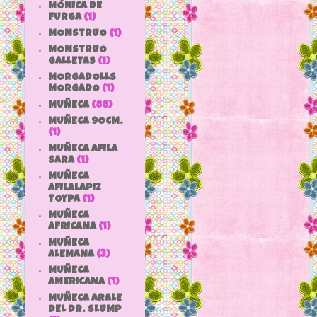
MÓNICA DE
FURGA
(1)
MONSTRUO
(1)
MONSTRUO
GALLETAS
(1)
MORGADOLLS
MORGADO
(1)
MUÑECA
(88)
MUÑECA 9OCM.
(1)
MUÑECA AFILA
SARA
(1)
MUÑECA
AFILALAPIZ
TOYPA
(1)
MUÑECA
AFRICANA
(1)
MUÑECA
ALEMANA
(3)
MUÑECA
AMERICANA
(1)
MUÑECA ARALE
DEL DR. SLUMP