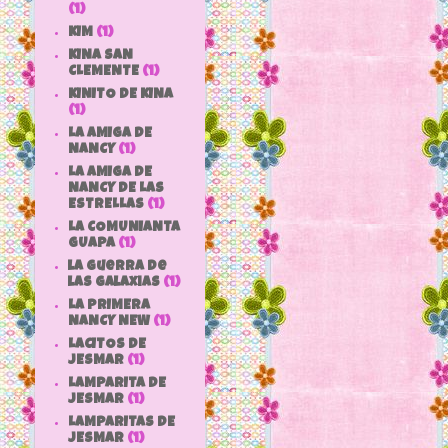
(1)
KIM
(1)
KINA SAN
CLEMENTE
(1)
KINITO DE KINA
(1)
LA AMIGA DE
NANCY
(1)
LA AMIGA DE
NANCY DE LAS
ESTRELLAS
(1)
LA COMUNIANTA
GUAPA
(1)
la guerra de
las galaxias
(1)
LA PRIMERA
NANCY NEW
(1)
LACITOS DE
JESMAR
(1)
LAMPARITA DE
JESMAR
(1)
LAMPARITAS DE
JESMAR
(1)