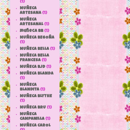
(1)
MUÑECA
ARTESANA
(1)
MUÑECA
ARTESANAL
(1)
muñeca bb
(1)
MUÑECA BEGOÑA
(1)
MUÑECA BELLA
(1)
MUÑECA BELLA
FRANCESA
(1)
MUÑECA BJD
(1)
MUÑECA BLANDA
(1)
MUÑECA
BLANDITA
(1)
MUÑECA BLYTHE
(1)
MUÑECA BRU
(1)
MUÑECA
CAMPANILLA
(1)
MUÑECA CAROL