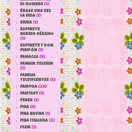
EL HOMBRE
(1)
ÉRASE UNA VEZ
LA VIDA
(1)
ERIKA
(1)
ESPINETE
BARRIO SÉSAMO
(1)
ESPINETE Y DON
PIMPÓN
(1)
FAMACCA
(4)
FAMILIA TELERIN
(1)
FAMILIA
TELEVICENTES
(5)
Famosa
(28)
FANTASY
(1)
FEBER
(1)
FIBA
(4)
FIBA BRUNA
(1)
fiba italiana
(2)
FLEXI
(1)