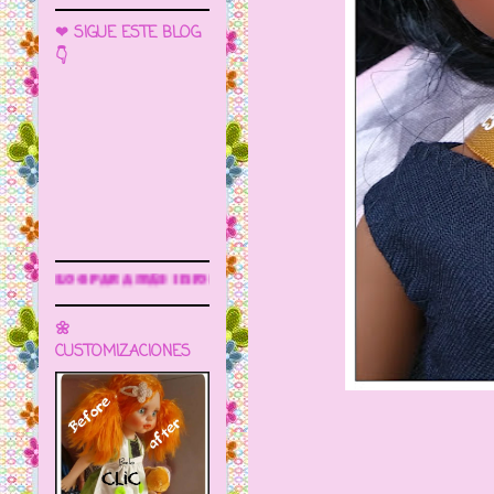
❤ SIGUE ESTE BLOG
👇
ormación
🌼
CUSTOMIZACIONES