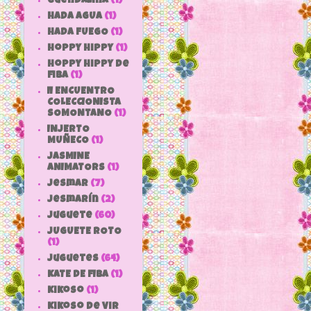
Guendalina
(1)
HADA AGUA
(1)
HADA FUEGO
(1)
hoppy hippy
(1)
hoppy hippy de
fiba
(1)
II ENCUENTRO
COLECCIONISTA
SOMONTANO
(1)
INJERTO
MUÑECO
(1)
JASMINE
ANIMATORS
(1)
jesmar
(7)
jesmarín
(2)
juguete
(60)
JUGUETE ROTO
(1)
Juguetes
(64)
KATE DE FIBA
(1)
Kikoso
(1)
Kikoso de Vir