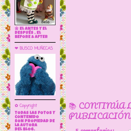
🌼 EL ANTES Y EL
DESPUÉS . EL
BEFORE & AFTER
❤ BUSCO MUÑECAS
📚 CONTINÚA 
✿ Copyright
PUBLICACIÓN
TODAS LAS FOTOS Y
CONTENIDO
SON PROPIEDAD DE
LA AUTORA
5 comentarios:
DEL BLOG.