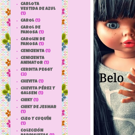
CARLOTA
VESTIDA DE AZUL
(1)
CAROL
(1)
CAROL DE
FAMOSA
(1)
CAROLIN DE
FAMOSA
(1)
CENICIENTA
(1)
CENICIENTA
ANIMATOR
(1)
CERDITA PEGGY
(2)
CHEVITA
(1)
CHEVITA PÉREZ Y
GALSEM
(1)
CHIKY
(1)
CHIKY DE JESMAR
(1)
CLEO Y CUQUÍN
(1)
COLECCIÓN