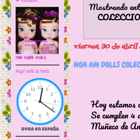
❤ Facebook
Mostrando entr
COLECCI
viernes, 30 de abril
🌼CRIPTA ANIMATOR CAVE DOLL
NOA AM DOLLS COLEC
Aquí está la hora
Hoy estamos de c
Se cumplen 4 año
Muñeca de Am-Do
Hora en España