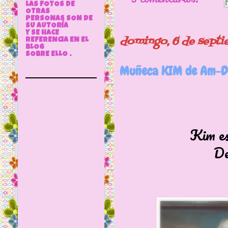
LAS FOTOS DE
OTRAS
PERSONAS SON DE
SU AUTORÍA
Y SE HACE
domingo, 6 de sept
REFERENCIA EN EL
BLOG
SOBRE ELLO .
Muñeca KIM de Am-Dol
Kim es
De