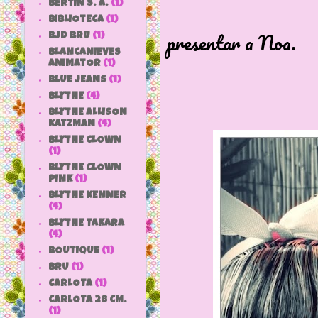
BERTIN S. A.
(1)
En esta 
BIBLIOTECA
(1)
presentar a Noa.
BJD BRU
(1)
BLANCANIEVES
De Am-Do
ANIMATOR
(1)
BLUE JEANS
(1)
BLYTHE
(4)
BLYTHE ALLISON
KATZMAN
(4)
BLYTHE CLOWN
(1)
BLYTHE CLOWN
PINK
(1)
BLYTHE KENNER
(4)
BLYTHE TAKARA
(4)
BOUTIQUE
(1)
BRU
(1)
CARLOTA
(1)
CARLOTA 28 CM.
(1)