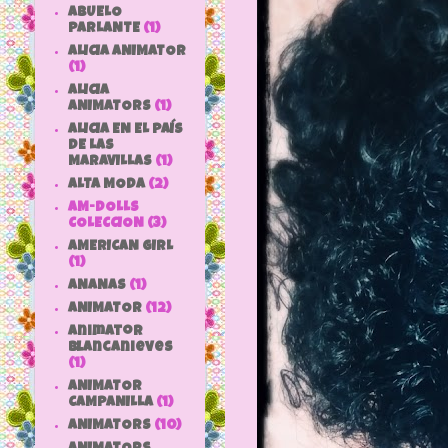
ABUELO
PARLANTE
(1)
ALICIA ANIMATOR
(1)
ALICIA
ANIMATORS
(1)
ALICIA EN EL PAÍS
DE LAS
MARAVILLAS
(1)
ALTA MODA
(2)
AM-DOLLS
COLECCION
(3)
AMERICAN GIRL
(1)
ANANAS
(1)
ANIMATOR
(12)
animator
blancanieves
(1)
ANIMATOR
CAMPANILLA
(1)
ANIMATORS
(10)