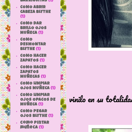
BARRIGUITAS
(1)
COMO ABRIR
CABEZA BLYTHE
(1)
COMO DAR
BRILLO OJOS
MUÑECA
(1)
COMO
DESMONTAR
BLYTHE
(1)
COMO HACER
ZAPATOS
(1)
COMO HACER
ZAPATOS
MUÑECAS
(1)
COMO LIMPIAR
Una muñeca
OJOS MUÑECA
(1)
vinilo en su totalida
COMO LIMPIAR
OJOS OPACOS DE
MUÑECA
(1)
COMO PEGAR
OJOS BLYTHE
(1)
como pintar
muñeca
(1)