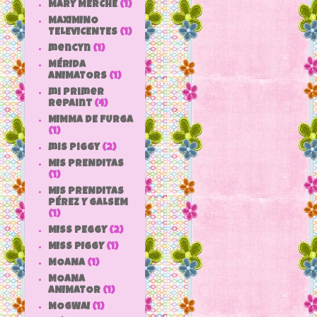
MARY MERCHE
(1)
MAXIMINO
TELEVICENTES
(1)
mencyn
(1)
MÉRIDA
ANIMATORS
(1)
mi primer
repaint
(4)
MIMMA DE FURGA
(1)
mis piggy
(2)
MIS PRENDITAS
(1)
MIS PRENDITAS
PÉREZ Y GALSEM
(1)
MISS PEGGY
(2)
MISS PIGGY
(1)
MOANA
(1)
MOANA
ANIMATOR
(1)
MOGWAI
(1)