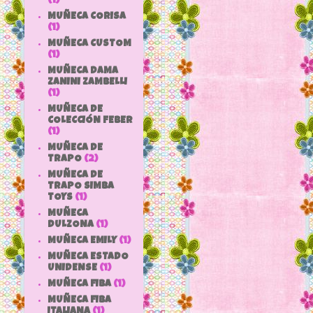
(1)
MUÑECA CORISA
(1)
MUÑECA CUSTOM
(1)
MUÑECA DAMA
ZANINI ZAMBELLI
(1)
MUÑECA DE
COLECCIÓN FEBER
(1)
MUÑECA DE
TRAPO
(2)
MUÑECA DE
TRAPO SIMBA
TOYS
(1)
MUÑECA
DULZONA
(1)
MUÑECA EMILY
(1)
MUÑECA ESTADO
UNIDENSE
(1)
MUÑECA FIBA
(1)
MUÑECA FIBA
ITALIANA
(1)