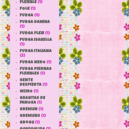
FLEXIBLE
(1)
FOLK
(1)
FURGA
(4)
FURGA DAMINA
(1)
FURGA FLEXI
(1)
FURGA ISABELLA
(1)
FURGA ITALIANA
(3)
FURGA NERO
(1)
FURGA PIERNAS
FLEXIBLES
(1)
GENTE
DESPIERTA
(1)
GIZMO
(1)
GRASITAS DE
FAMOSA
(1)
GREMLIN
(1)
GREMLINS
(1)
grogu
(1)