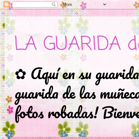
LA GUARIDA d
✿ Aquí en su guarida
guarida de las muñec
fotos robadas! Bienve