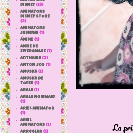
ANIMATORS
DISNEY
(13)
ANIMATORS
DISNEY STORE
(2)
ANIMATORS
JASMINE
(1)
ÁNIME
(1)
ANNE DE
ZWERGNASE
(1)
antiguas
(2)
ANTON JOS
(1)
ANUSKA
(1)
ANUSKA DE
TOYSE
(1)
ARALE
(1)
ARALE NORIMAKI
(1)
ARIEL ANIMATOR
(1)
ARIEL
La pri
ANIMATORS
(1)
arreglar
(1)