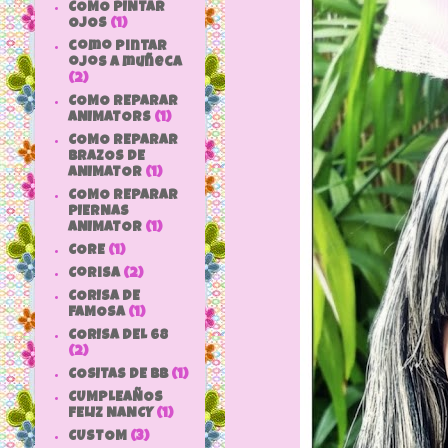
COMO PINTAR
OJOS
(1)
como pintar
ojos a muñeca
(2)
COMO REPARAR
ANIMATORS
(1)
COMO REPARAR
BRAZOS DE
ANIMATOR
(1)
COMO REPARAR
PIERNAS
ANIMATOR
(1)
CORE
(1)
Corisa
(2)
CORISA DE
FAMOSA
(1)
CORISA DEL 68
(2)
COSITAS DE bb
(1)
CUMPLEAÑOS
FELIZ NANCY
(1)
CUSTOM
(3)