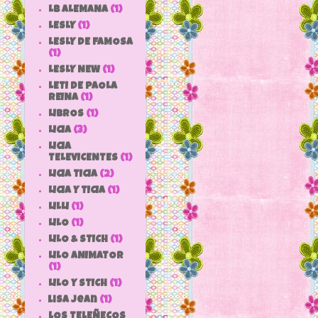
LB ALEMANA
(1)
LESLY
(1)
LESLY DE FAMOSA
(1)
LESLY NEW
(1)
LETI DE PAOLA
REINA
(1)
LIBROS
(1)
LICIA
(3)
LICIA
TELEVICENTES
(1)
LICIA TICIA
(2)
LICIA Y TICIA
(1)
LILLI
(1)
LILO
(1)
LILO & STICH
(1)
LILO ANIMATOR
(1)
LILO Y STICH
(1)
lisa jean
(1)
LOS TELEÑECOS