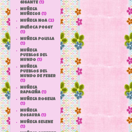
GIGANTE
(1)
MUÑECA
MUÑECOS
(1)
MUÑECA NOA
(2)
muñeca peggy
(1)
MUÑECA POLILLA
(1)
MUÑECA
PUEBLOS DEL
MUNDO
(1)
MUÑECA
PUEBLOS DEL
MUNDO DE FEBER
(1)
MUÑECA
RAPACIÑA
(1)
MUÑECA ROGELIA
(1)
MUÑECA
ROSAURA
(1)
MUÑECA SELENE
(1)