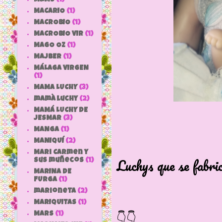
MACARIO
(1)
MACROBIO
(1)
MACROBIO VIR
(1)
MAGO OZ
(1)
MAJBER
(1)
MÁLAGA VIRGEN
(1)
MAMA LUCHY
(3)
mamà luchy
(2)
MAMÁ LUCHY DE
JESMAR
(3)
Esta muñeca 
MANGA
(1)
Es la prime
MANIQUÍ
(2)
Mari Carmen y
Luchys que se fabri
sus muñecos
(1)
MARINA DE
Es el o
FURGA
(1)
marioneta
(2)
La del pelo 
MARIQUITAS
(1)
👇👇
MARS
(1)