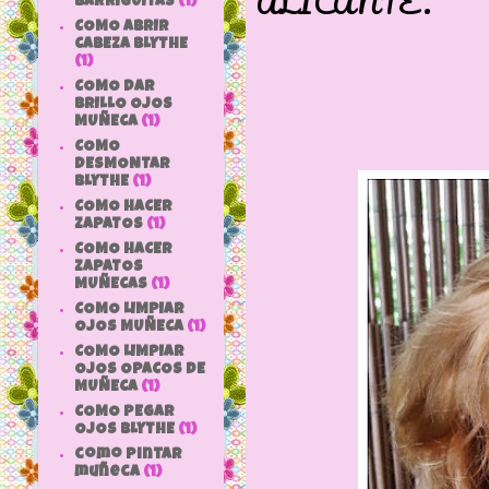
ALICANTE.
BARRIGUITAS
(1)
COMO ABRIR
CABEZA BLYTHE
(1)
COMO DAR
BRILLO OJOS
MUÑECA
(1)
COMO
DESMONTAR
BLYTHE
(1)
COMO HACER
ZAPATOS
(1)
COMO HACER
ZAPATOS
MUÑECAS
(1)
COMO LIMPIAR
OJOS MUÑECA
(1)
COMO LIMPIAR
OJOS OPACOS DE
MUÑECA
(1)
COMO PEGAR
OJOS BLYTHE
(1)
como pintar
muñeca
(1)