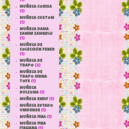
(1)
MUÑECA CORISA
(1)
MUÑECA CUSTOM
(1)
MUÑECA DAMA
ZANINI ZAMBELLI
(1)
MUÑECA DE
COLECCIÓN FEBER
(1)
MUÑECA DE
TRAPO
(2)
MUÑECA DE
TRAPO SIMBA
TOYS
(1)
MUÑECA
DULZONA
(1)
MUÑECA EMILY
(1)
MUÑECA ESTADO
UNIDENSE
(1)
MUÑECA FIBA
(1)
MUÑECA FIBA
ITALIANA
(1)