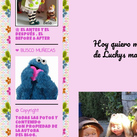
🌼 EL ANTES Y EL
DESPUÉS . EL
Hoy quiero most
BEFORE & AFTER
de Luchys mamás
❤ BUSCO MUÑECAS
✿ Copyright
TODAS LAS FOTOS Y
CONTENIDO
SON PROPIEDAD DE
LA AUTORA
DEL BLOG.