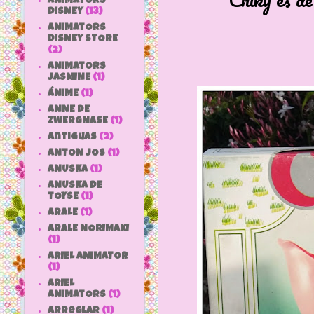
ANIMATORS
DISNEY
(13)
ANIMATORS
DISNEY STORE
(2)
ANIMATORS
JASMINE
(1)
ÁNIME
(1)
ANNE DE
ZWERGNASE
(1)
antiguas
(2)
ANTON JOS
(1)
ANUSKA
(1)
ANUSKA DE
TOYSE
(1)
ARALE
(1)
ARALE NORIMAKI
(1)
ARIEL ANIMATOR
(1)
ARIEL
ANIMATORS
(1)
arreglar
(1)