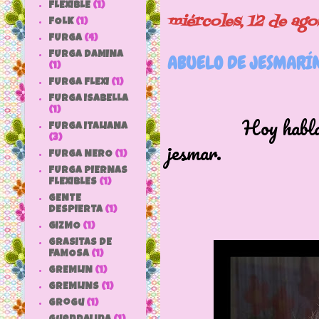
FLEXIBLE
(1)
miércoles, 12 de ag
FOLK
(1)
FURGA
(4)
FURGA DAMINA
ABUELO DE JESMARÍ
(1)
FURGA FLEXI
(1)
FURGA ISABELLA
(1)
Hoy habla
FURGA ITALIANA
(3)
jesmar.
FURGA NERO
(1)
FURGA PIERNAS
FLEXIBLES
(1)
GENTE
DESPIERTA
(1)
GIZMO
(1)
GRASITAS DE
FAMOSA
(1)
GREMLIN
(1)
GREMLINS
(1)
grogu
(1)