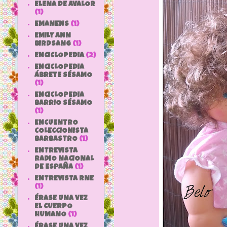
ELENA DE AVALOR
(1)
EMANENS
(1)
EMILY ANN
BIRDSANG
(1)
ENCICLOPEDIA
(2)
ENCICLOPEDIA
ÁBRETE SÉSAMO
(1)
ENCICLOPEDIA
BARRIO SÉSAMO
(1)
ENCUENTRO
COLECCIONISTA
BARBASTRO
(1)
ENTREVISTA
RADIO NACIONAL
DE ESPAÑA
(1)
ENTREVISTA RNE
(1)
ÉRASE UNA VEZ
EL CUERPO
HUMANO
(1)
ÉRASE UNA VEZ