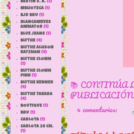
BERTIN S. A.
(1)
BIBLIOTECA
(1)
BJD BRU
(1)
BLANCANIEVES
ANIMATOR
(1)
BLUE JEANS
(1)
BLYTHE
(4)
BLYTHE ALLISON
KATZMAN
(4)
BLYTHE CLOWN
(1)
BLYTHE CLOWN
PINK
(1)
📚 CONTINÚA 
BLYTHE KENNER
(4)
PUBLICACIÓN
BLYTHE TAKARA
(4)
4 comentarios:
BOUTIQUE
(1)
BRU
(1)
CARLOTA
(1)
CARLOTA 28 CM.
(1)