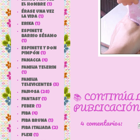
EL HOMBRE
(1)
ÉRASE UNA VEZ
LA VIDA
(1)
ERIKA
(1)
ESPINETE
BARRIO SÉSAMO
(1)
ESPINETE Y DON
PIMPÓN
(1)
FAMACCA
(4)
FAMILIA TELERIN
(1)
FAMILIA
TELEVICENTES
(5)
Famosa
(28)
📚 CONTINÚA 
FANTASY
(1)
PUBLICACIÓN
FEBER
(1)
FIBA
(4)
4 comentarios:
FIBA BRUNA
(1)
fiba italiana
(2)
FLEXI
(1)