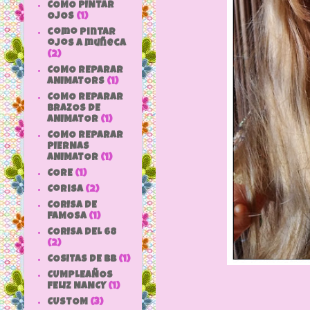
COMO PINTAR
OJOS
(1)
como pintar
ojos a muñeca
(2)
COMO REPARAR
ANIMATORS
(1)
COMO REPARAR
BRAZOS DE
ANIMATOR
(1)
COMO REPARAR
PIERNAS
ANIMATOR
(1)
CORE
(1)
Corisa
(2)
CORISA DE
FAMOSA
(1)
CORISA DEL 68
(2)
COSITAS DE bb
(1)
CUMPLEAÑOS
FELIZ NANCY
(1)
CUSTOM
(3)