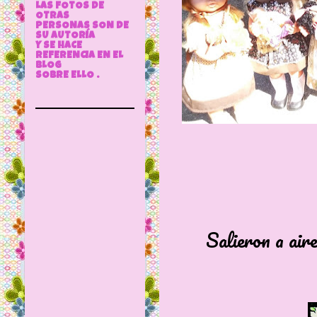
LAS FOTOS DE
OTRAS
PERSONAS SON DE
SU AUTORÍA
Y SE HACE
REFERENCIA EN EL
BLOG
SOBRE ELLO .
Salieron a airearse