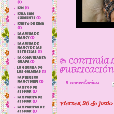
(1)
KIM
(1)
KINA SAN
CLEMENTE
(1)
KINITO DE KINA
(1)
LA AMIGA DE
NANCY
(1)
LA AMIGA DE
NANCY DE LAS
ESTRELLAS
(1)
📚 CONTINÚA 
LA COMUNIANTA
GUAPA
(1)
PUBLICACIÓN
la guerra de
las galaxias
(1)
LA PRIMERA
8 comentarios:
NANCY NEW
(1)
LACITOS DE
JESMAR
(1)
LAMPARITA DE
JESMAR
(1)
viernes, 26 de juni
LAMPARITAS DE
JESMAR
(1)