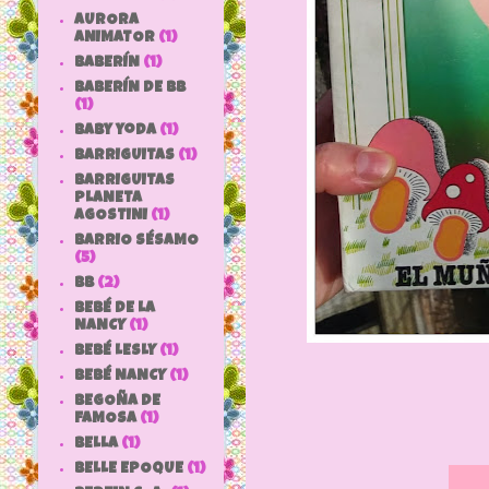
AURORA
ANIMATOR
(1)
BABERÍN
(1)
BABERÍN DE BB
(1)
baby yoda
(1)
BARRIGUITAS
(1)
BARRIGUITAS
PLANETA
AGOSTINI
(1)
BARRIO SÉSAMO
(5)
bb
(2)
BEBÉ DE LA
NANCY
(1)
BEBÉ LESLY
(1)
BEBÉ NANCY
(1)
BEGOÑA DE
FAMOSA
(1)
BELLA
(1)
BELLE EPOQUE
(1)