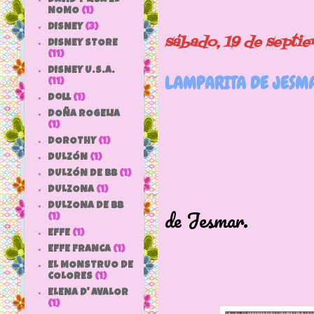
NOMO
(1)
DISNEY
(3)
sábado, 19 de septi
DISNEY STORE
(11)
DISNEY U.S.A.
LAMPARITA DE JESM
(11)
doll
(1)
DOÑA ROGELIA
(1)
DOROTHY
(1)
DULZÓN
(1)
DULZÓN DE BB
(1)
Lampari
DULZONA
(1)
DULZONA DE BB
de Jesmar.
(1)
EFFE
(1)
EFFE FRANCA
(1)
EL MONSTRUO DE
COLORES
(1)
ELENA D' AVALOR
(1)