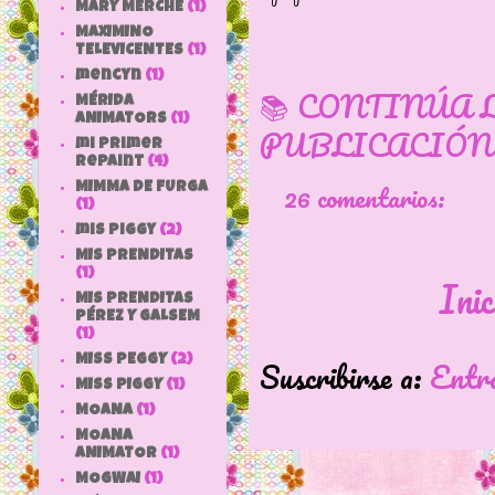
MARY MERCHE
(1)
MAXIMINO
TELEVICENTES
(1)
mencyn
(1)
📚 CONTINÚA 
MÉRIDA
ANIMATORS
(1)
PUBLICACIÓN
mi primer
repaint
(4)
26 comentarios:
MIMMA DE FURGA
(1)
mis piggy
(2)
MIS PRENDITAS
(1)
Inic
MIS PRENDITAS
PÉREZ Y GALSEM
(1)
Suscribirse a:
Entr
MISS PEGGY
(2)
MISS PIGGY
(1)
MOANA
(1)
MOANA
ANIMATOR
(1)
MOGWAI
(1)