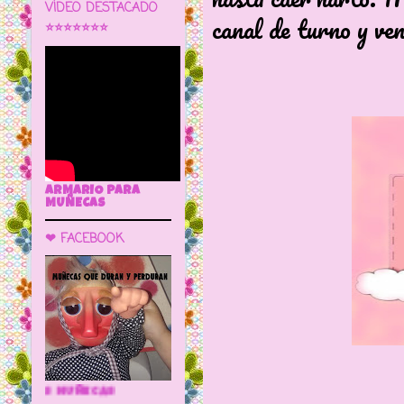
VÍDEO DESTACADO
canal de turno y ven
⭐⭐⭐⭐⭐⭐⭐
ARMARIO PARA
MUÑECAS
❤ FACEBOOK
🌼 LA CUEVA DE LAS MUÑECAS