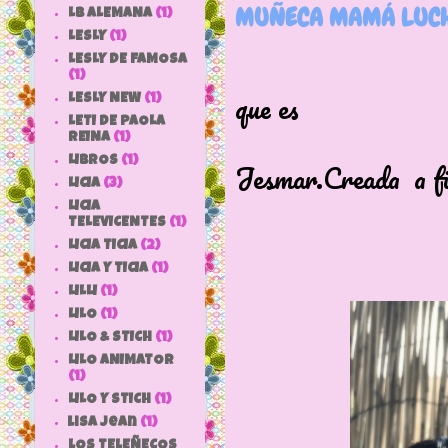
MUÑECA MAMÁ LUCH
LB ALEMANA
(1)
LESLY
(1)
Arranco hoy 
LESLY DE FAMOSA
(1)
que es
LESLY NEW
(1)
LETI DE PAOLA
una Mam
REINA
(1)
LIBROS
(1)
Jesmar.Creada a fi
LICIA
(3)
de los años 
LICIA
TELEVICENTES
(1)
Las primeras
LICIA TICIA
(2)
Mide un
LICIA Y TICIA
(1)
LILLI
(1)
LILO
(1)
LILO & STICH
(1)
LILO ANIMATOR
(1)
LILO Y STICH
(1)
lisa jean
(1)
LOS TELEÑECOS