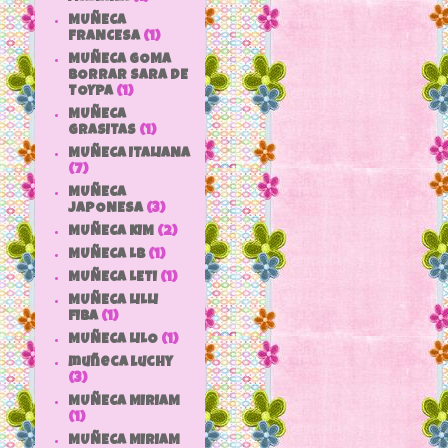
MUÑECA
FRANCESA
(1)
MUÑECA GOMA
BORRAR SARA DE
TOYPA
(1)
MUÑECA
GRASITAS
(1)
MUÑECA ITALIANA
(7)
MUÑECA
JAPONESA
(3)
MUÑECA KIM
(2)
MUÑECA LB
(1)
MUÑECA LETI
(1)
MUÑECA LILLI
FIBA
(1)
MUÑECA LILO
(1)
muñeca luchy
(3)
MUÑECA MIRIAM
(1)
MUÑECA MIRIAM