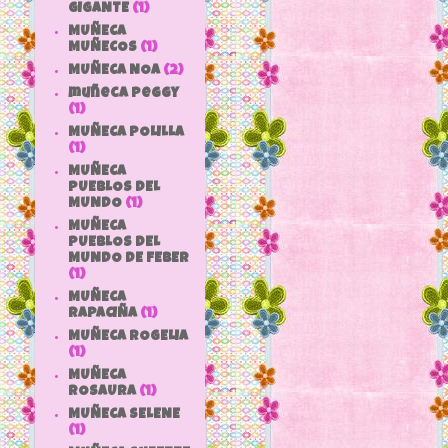
GIGANTE
(1)
MUÑECA
MUÑECOS
(1)
MUÑECA NOA
(2)
muñeca peggy
(1)
MUÑECA POLILLA
(1)
MUÑECA
PUEBLOS DEL
MUNDO
(1)
MUÑECA
PUEBLOS DEL
MUNDO DE FEBER
(1)
MUÑECA
RAPACIÑA
(1)
MUÑECA ROGELIA
(1)
MUÑECA
ROSAURA
(1)
MUÑECA SELENE
(1)