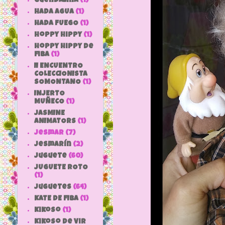
Guendalina
(1)
HADA AGUA
(1)
HADA FUEGO
(1)
hoppy hippy
(1)
hoppy hippy de
fiba
(1)
II ENCUENTRO
COLECCIONISTA
SOMONTANO
(1)
INJERTO
MUÑECO
(1)
JASMINE
ANIMATORS
(1)
jesmar
(7)
jesmarín
(2)
juguete
(60)
JUGUETE ROTO
(1)
Juguetes
(64)
KATE DE FIBA
(1)
Kikoso
(1)
Kikoso de Vir