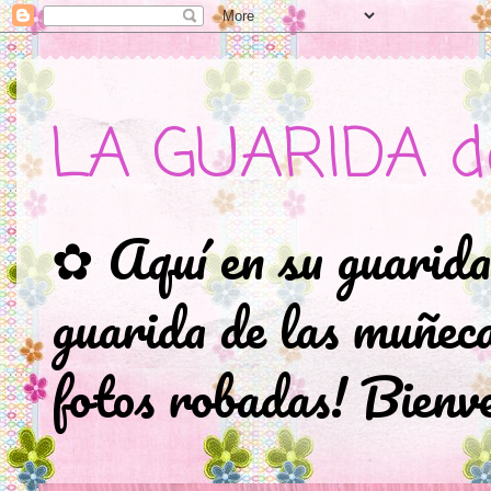
LA GUARIDA d
✿ Aquí en su guarida
guarida de las muñec
fotos robadas! Bienve