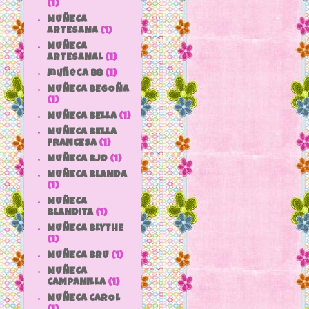
(1)
MUÑECA
ARTESANA
(1)
MUÑECA
ARTESANAL
(1)
muñeca bb
(1)
MUÑECA BEGOÑA
(1)
MUÑECA BELLA
(1)
MUÑECA BELLA
FRANCESA
(1)
MUÑECA BJD
(1)
MUÑECA BLANDA
(1)
MUÑECA
BLANDITA
(1)
MUÑECA BLYTHE
(1)
MUÑECA BRU
(1)
MUÑECA
CAMPANILLA
(1)
MUÑECA CAROL