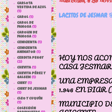
miércoles, 4 de nov
CARLOTA
VESTIDA DE AZUL
(1)
LACITOS DE JESMAR 
CAROL
(1)
CAROL DE
FAMOSA
(1)
CAROLIN DE
FAMOSA
(1)
CENICIENTA
(1)
CENICIENTA
ANIMATOR
(1)
HOY NOS ACO
CERDITA PEGGY
(2)
CASA JESMAR
CHEVITA
(1)
CHEVITA PÉREZ Y
UNA EMPRESA
GALSEM
(1)
CHIKY
(1)
1.946 EN BIAR 
CHIKY DE JESMAR
(1)
CLEO Y CUQUÍN
MUNICIPIO DE
(1)
COLECCIÓN