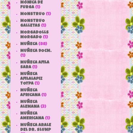
MÓNICA DE
FURGA
(1)
MONSTRUO
(1)
MONSTRUO
GALLETAS
(1)
MORGADOLLS
MORGADO
(1)
MUÑECA
(88)
MUÑECA 9OCM.
(1)
MUÑECA AFILA
SARA
(1)
MUÑECA
AFILALAPIZ
TOYPA
(1)
MUÑECA
AFRICANA
(1)
MUÑECA
ALEMANA
(3)
MUÑECA
AMERICANA
(1)
MUÑECA ARALE
DEL DR. SLUMP