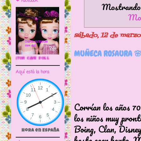
❤ Facebook
Mostrando e
Mos
sábado, 12 de marz
MUÑECA ROSAURA 
🌼CRIPTA ANIMATOR CAVE DOLL
Aquí está la hora
Corrían los años 70 
los niños muy pront
Boing, Clan, Disney 
Hora en España
hasta caer harto. M