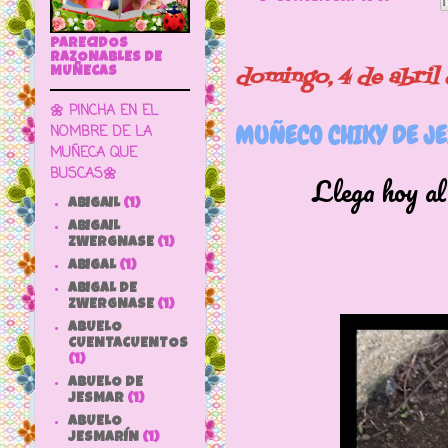
PARECIDOS
RAZONABLES DE
domingo, 4 de abril
MUÑECAS
🌼 PINCHA EN EL
MUÑECO CHIKY DE J
NOMBRE DE LA
MUÑECA QUE
BUSCAS🌼
Llega hoy al blog
ABIGAIL
(1)
ABIGAIL
ZWERGNASE
(1)
ABIGAL
(1)
ABIGAL DE
ZWERGNASE
(1)
ABUELO
CUENTACUENTOS
(1)
ABUELO DE
JESMAR
(1)
ABUELO
JESMARÍN
(1)