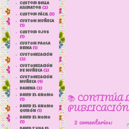
custom bella
animator
(2)
custom fácil
(3)
CUSTOM MUÑECA
(1)
custom ojos
(1)
CUSTOM PAOLA
REINA
(1)
CUSTOMIZACIÓN
(2)
CUSTOMIZACIÓN
DE MUÑECA
(2)
CUSTOMIZACIÓN
MUÑECA
(4)
DAMINA
(2)
📚 CONTINÚA 
DAVID EL GNOMO
(1)
PUBLICACIÓN
DAVID EL GNOMO
QUIRÓN
(1)
DAVID EL NOMO
2 comentarios:
(1)
DAVID Y LISA EL