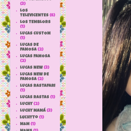
(3)
LOS
TELEVICENTES
(6)
LOS TEMBLORS
(1)
LUCAS CUSTOM
(1)
LUCAS DE
FAMOSA
(2)
LUCAS FAMOSA
(2)
LUCAS NEW
(3)
LUCAS NEW DE
FAMOSA
(2)
LUCAS RASTAFARI
(1)
LUCAS RASTAS
(1)
LUCHY
(2)
LUCHY MAMÁ
(3)
luchyto
(1)
M&M
(1)
M&MS
(1)