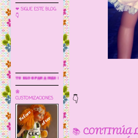
❤ SIGUE ESTE BLOG
👇
formación
Rubia pecosa
🌼
👇
CUSTOMIZACIONES
📚 CONTINÚA 