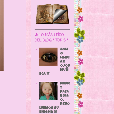
🌼 LO MÁS LEÍDO
DEL BLOG * TOP 5 *
COM
O
LIMPI
AR
OJOS
MUÑ
ECA 🌸
NANC
Y
PATA
BOLL
O,
RESO
LVEMOS SU
ENIGMA 🌸