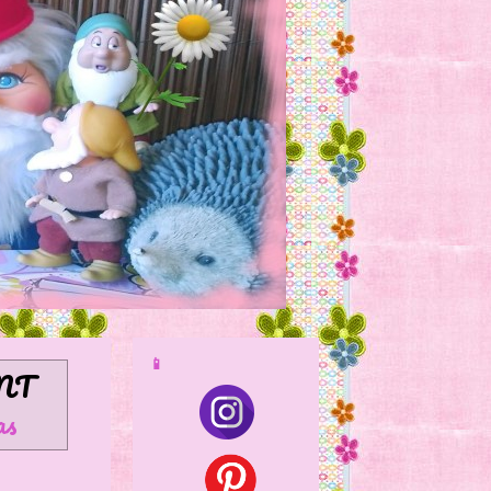
📱
NT
as