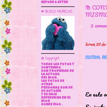
BEFORE & AFTER
📚 CON
❤ BUSCO MUÑECAS
MISMO
2 come
lunes, 27 d
CUSTOM, R
✿ Copyright
TODAS LAS FOTOS Y
CONTENIDO
SON PROPIEDAD DE
LA AUTORA
DEL BLOG.
LAS FOTOS DE
OTRAS
PERSONAS SON DE
En esta o
SU AUTORÍA
Y SE HACE
REFERENCIA EN EL
BLOG
Es, junto 
SOBRE ELLO .