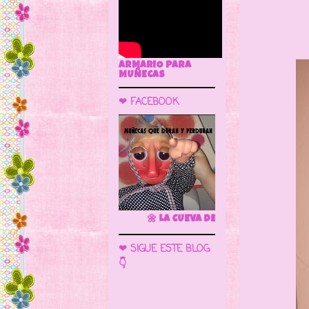
ARMARIO PARA
MUÑECAS
❤ FACEBOOK
🌼 LA CUEVA DE LAS MUÑECAS
❤ SIGUE ESTE BLOG
👇