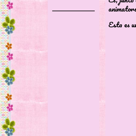
animators
Esta es u