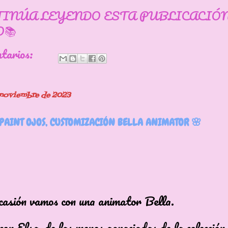
TINÚA LEYENDO ESTA PUBLICACIÓ
📚
ntarios:
e noviembre de 2023
EPAINT OJOS, CUSTOMIZACIÓN BELLA ANIMATOR 🌸
casión vamos con una animator Bella.
con Elsa, de las menos agraciadas de la colección