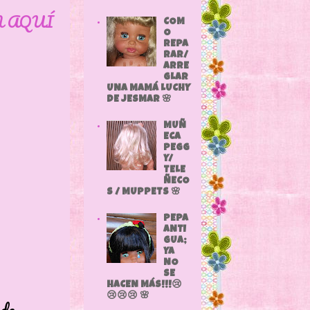
N AQUÍ
COM
O
REPA
RAR/
ARRE
GLAR
UNA MAMÁ LUCHY
DE JESMAR 🌸
MUÑ
ECA
PEGG
Y/
TELE
ÑECO
S / MUPPETS 🌸
PEPA
ANTI
GUA;
YA
NO
SE
HACEN MÁS!!!😢
😢😢😢 🌸
 de