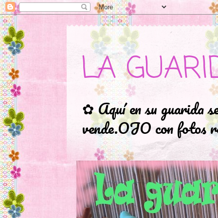
LA GUARI
✿ Aquí en su guarida s
vende.OJO con fotos ro