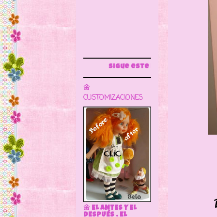
Sigue este blog para más información
🌼
CUSTOMIZACIONES
Borramo
🌼 EL ANTES Y EL
DESPUÉS . EL