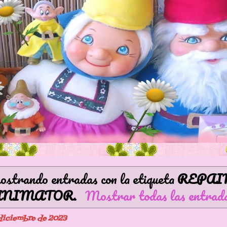
strando entradas con la etiqueta
REPAI
ANIMATOR
.
Mostrar todas las entrad
 diciembre de 2023