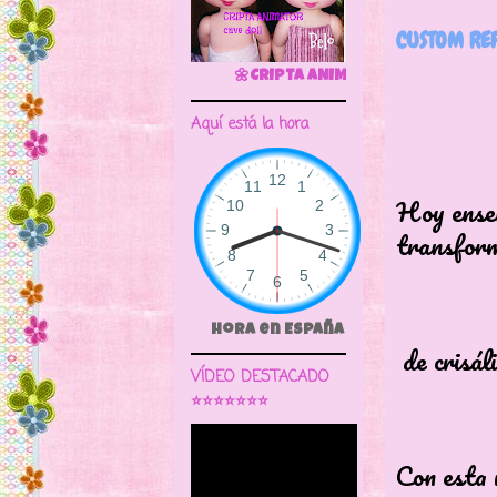
CUSTOM RE
🌼CRIPTA ANIMATOR CAVE DOLL
Aquí está la hora
Hoy enseñ
transfor
Hora en España
de crisál
VÍDEO DESTACADO
⭐⭐⭐⭐⭐⭐⭐
Con esta 