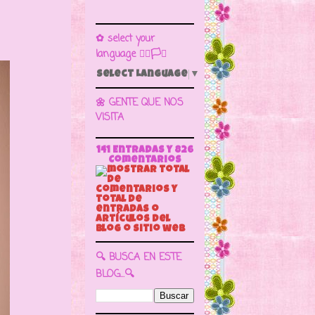
✿ select your
language 🏳️‍🌈🏳️🏁
Select Language
▼
🌼 GENTE QUE NOS
VISITA
141 Entradas y
826
Comentarios
🔍 BUSCA EN ESTE
BLOG...🔍