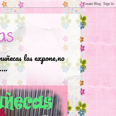
as
muñecas las expone,no
.….