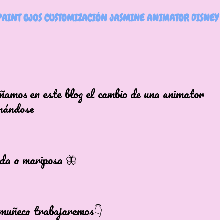
PAINT OJOS CUSTOMIZACIÓN JASMINE ANIMATOR DISNEY
amos en este blog el cambio de una animator
mándose
ida a mariposa 🦋
muñeca trabajaremos👇