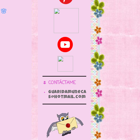
 🌸
🌷 CONTÁCTAME
guaridamuneca
s@hotmail.com