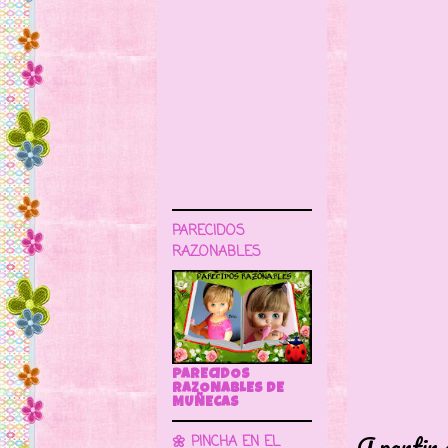
PARECIDOS
RAZONABLES
PARECIDOS
RAZONABLES DE
MUÑECAS
A partir 
🌼 PINCHA EN EL