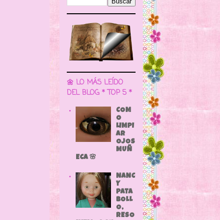
🌼 LO MÁS LEÍDO
DEL BLOG * TOP 5 *
COM
O
LIMPI
AR
OJOS
MUÑ
ECA 🌸
NANC
Y
PATA
BOLL
O,
RESO