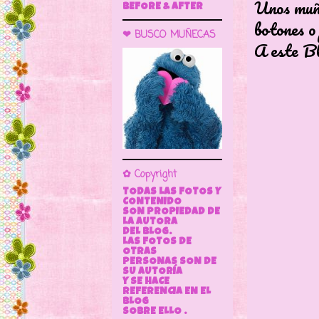
Unos muñe
BEFORE & AFTER
botones o
❤ BUSCO MUÑECAS
A este Bl
✿ Copyright
TODAS LAS FOTOS Y
CONTENIDO
SON PROPIEDAD DE
LA AUTORA
DEL BLOG.
LAS FOTOS DE
OTRAS
PERSONAS SON DE
SU AUTORÍA
Y SE HACE
REFERENCIA EN EL
BLOG
SOBRE ELLO .