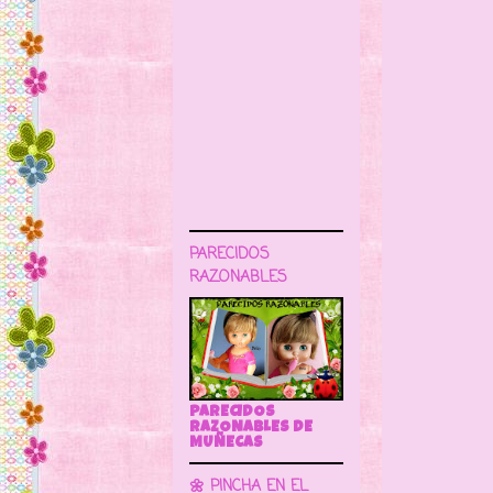
PARECIDOS
RAZONABLES
PARECIDOS
RAZONABLES DE
MUÑECAS
🌼 PINCHA EN EL