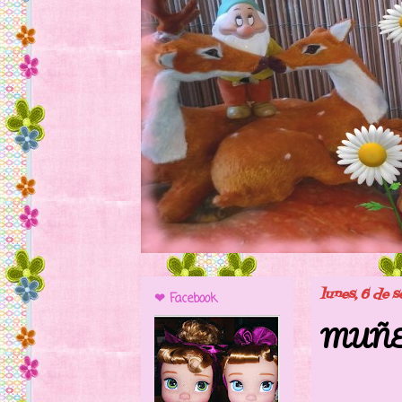
lunes, 6 de 
❤ Facebook
MUÑE