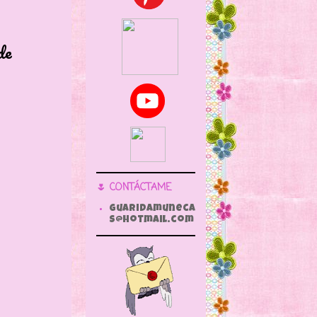
de
🌷 CONTÁCTAME
guaridamuneca
s@hotmail.com