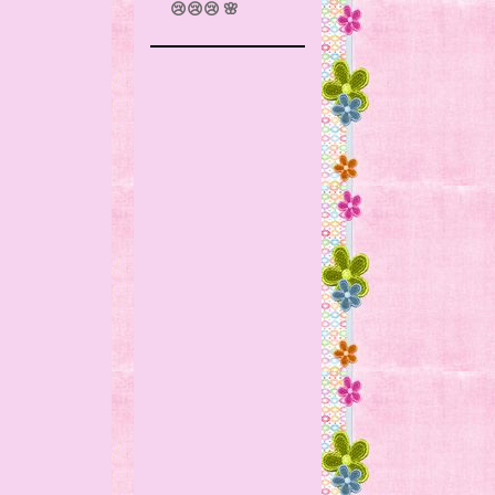
😢😢😢 🌸