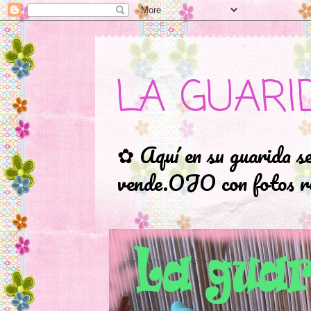
LA GUARI
✿ Aquí en su guarida s
vende.OJO con fotos ro