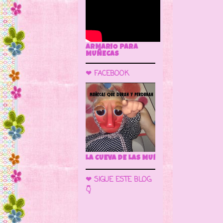
ARMARIO PARA
MUÑECAS
❤ FACEBOOK
🌼 LA CUEVA DE LAS MUÑECAS
❤ SIGUE ESTE BLOG
👇