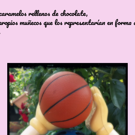
amelos rellenos de chocolate,
propios muñecos que los representarían en forma 
.