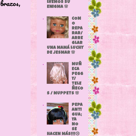
brazos,
LVEMOS SU
ENIGMA 🌸
COM
O
REPA
RAR/
ARRE
GLAR
UNA MAMÁ LUCHY
DE JESMAR 🌸
MUÑ
ECA
PEGG
Y/
TELE
ÑECO
S / MUPPETS 🌸
PEPA
ANTI
GUA;
YA
NO
SE
HACEN MÁS!!!😢