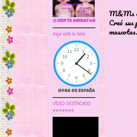
M&Ms car
Creó sus 
🌼CRIPTA ANIMATOR CAVE DOLL
mascotas
Aquí está la hora
Hora en España
VÍDEO DESTACADO
⭐⭐⭐⭐⭐⭐⭐