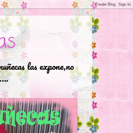
as
muñecas las expone,no
.….