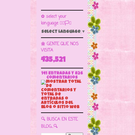
✿ select your
language 🏳️‍🌈🏳️🏁
Select Language
▼
🌼 GENTE QUE NOS
VISITA
435,521
141 Entradas y
826
Comentarios
🔍 BUSCA EN ESTE
BLOG...🔍