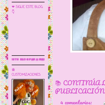
❤ SIGUE ESTE BLOG
👇
s información
🌼
CUSTOMIZACIONES
📚 CONTINÚA 
PUBLICACIÓN
4 comentarios: