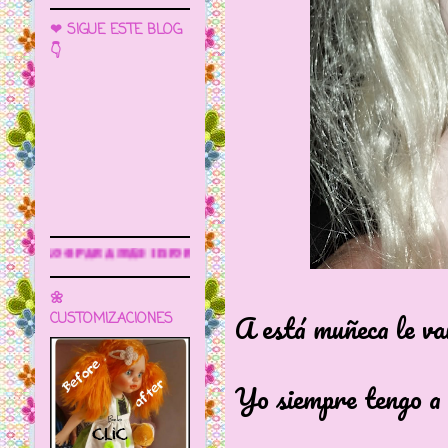
❤ SIGUE ESTE BLOG
👇
nformación
🌼
A está muñeca le va
CUSTOMIZACIONES
Yo siempre tengo a 