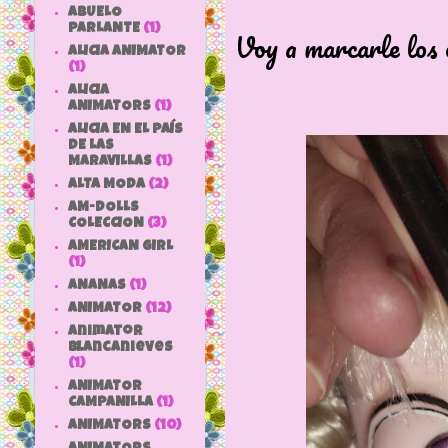
ABUELO
PARLANTE
(1)
Voy a marcarle los o
ALICIA ANIMATOR
(1)
ALICIA
ANIMATORS
(1)
ALICIA EN EL PAÍS
DE LAS
MARAVILLAS
(1)
ALTA MODA
(2)
AM-DOLLS
COLECCION
(3)
AMERICAN GIRL
(1)
ANANAS
(1)
ANIMATOR
(12)
animator
blancanieves
(1)
ANIMATOR
CAMPANILLA
(1)
ANIMATORS
(10)