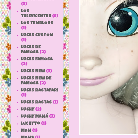
(3)
LOS
TELEVICENTES
(6)
LOS TEMBLORS
(1)
LUCAS CUSTOM
(1)
LUCAS DE
FAMOSA
(2)
LUCAS FAMOSA
(2)
LUCAS NEW
(3)
LUCAS NEW DE
FAMOSA
(2)
LUCAS RASTAFARI
(1)
LUCAS RASTAS
(1)
LUCHY
(2)
LUCHY MAMÁ
(3)
luchyto
(1)
M&M
(1)
M&MS
(1)