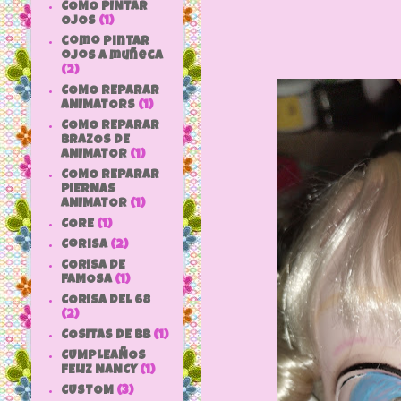
COMO PINTAR
OJOS
(1)
como pintar
ojos a muñeca
(2)
COMO REPARAR
ANIMATORS
(1)
COMO REPARAR
BRAZOS DE
ANIMATOR
(1)
COMO REPARAR
PIERNAS
ANIMATOR
(1)
CORE
(1)
Corisa
(2)
CORISA DE
FAMOSA
(1)
CORISA DEL 68
(2)
COSITAS DE bb
(1)
CUMPLEAÑOS
FELIZ NANCY
(1)
CUSTOM
(3)