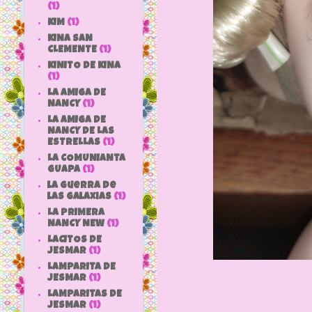
(1)
KIM
(1)
KINA SAN
CLEMENTE
(1)
KINITO DE KINA
(1)
LA AMIGA DE
NANCY
(1)
LA AMIGA DE
NANCY DE LAS
ESTRELLAS
(1)
LA COMUNIANTA
GUAPA
(1)
la guerra de
las galaxias
(1)
LA PRIMERA
NANCY NEW
(1)
LACITOS DE
JESMAR
(1)
LAMPARITA DE
JESMAR
(1)
LAMPARITAS DE
JESMAR
(1)