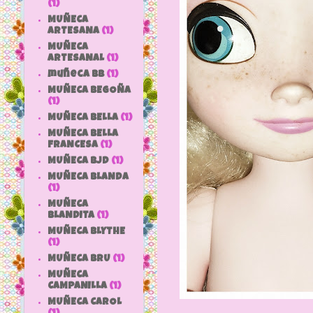
(1)
MUÑECA
ARTESANA
(1)
MUÑECA
ARTESANAL
(1)
muñeca bb
(1)
MUÑECA BEGOÑA
(1)
MUÑECA BELLA
(1)
MUÑECA BELLA
FRANCESA
(1)
MUÑECA BJD
(1)
MUÑECA BLANDA
(1)
MUÑECA
BLANDITA
(1)
MUÑECA BLYTHE
(1)
MUÑECA BRU
(1)
MUÑECA
CAMPANILLA
(1)
MUÑECA CAROL