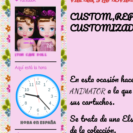
viernes, 3 de novie
❤ Facebook
CUSTOM,REP
CUSTOMIZADA
🌼CRIPTA ANIMATOR CAVE DOLL
Aquí está la hora
En esta ocasión ha
a la que
ANIMATOR
sus cartuchos.
Se trata de una El
Hora en España
de la colección.