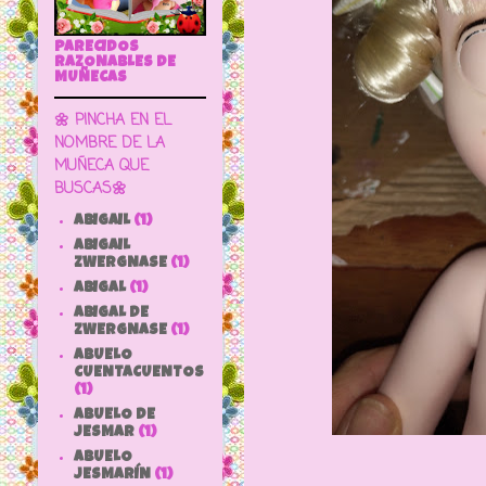
PARECIDOS
RAZONABLES DE
MUÑECAS
🌼 PINCHA EN EL
NOMBRE DE LA
MUÑECA QUE
BUSCAS🌼
ABIGAIL
(1)
ABIGAIL
ZWERGNASE
(1)
ABIGAL
(1)
ABIGAL DE
ZWERGNASE
(1)
ABUELO
CUENTACUENTOS
(1)
ABUELO DE
JESMAR
(1)
ABUELO
JESMARÍN
(1)