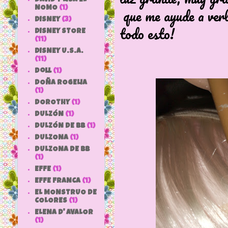
NOMO
(1)
que me ayude a verl
DISNEY
(3)
todo esto!
DISNEY STORE
(11)
DISNEY U.S.A.
(11)
doll
(1)
DOÑA ROGELIA
(1)
DOROTHY
(1)
DULZÓN
(1)
DULZÓN DE BB
(1)
DULZONA
(1)
DULZONA DE BB
(1)
EFFE
(1)
EFFE FRANCA
(1)
EL MONSTRUO DE
COLORES
(1)
ELENA D' AVALOR
(1)