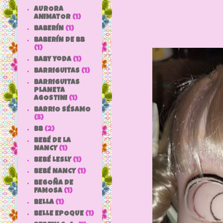
AURORA
ANIMATOR
(1)
BABERÍN
(1)
BABERÍN DE BB
(1)
baby yoda
(1)
BARRIGUITAS
(1)
BARRIGUITAS
PLANETA
AGOSTINI
(1)
BARRIO SÉSAMO
(5)
bb
(2)
BEBÉ DE LA
NANCY
(1)
BEBÉ LESLY
(1)
BEBÉ NANCY
(1)
BEGOÑA DE
FAMOSA
(1)
BELLA
(1)
BELLE EPOQUE
(1)