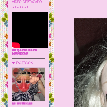
VÍDEO DESTACADO
⭐⭐⭐⭐⭐⭐⭐
ARMARIO PARA
MUÑECAS
❤ FACEBOOK
🌼 LA CUEVA DE LAS MUÑECAS