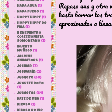
Guendalina
(1)
Repaso una y otra v
HADA AGUA
(1)
hasta borrar los tra
HADA FUEGO
(1)
hoppy hippy
(1)
aproximados a línea
hoppy hippy de
fiba
(1)
II ENCUENTRO
COLECCIONISTA
SOMONTANO
(1)
INJERTO
MUÑECO
(1)
JASMINE
ANIMATORS
(1)
jesmar
(7)
jesmarín
(2)
juguete
(60)
JUGUETE ROTO
(1)
Juguetes
(64)
KATE DE FIBA
(1)
Kikoso
(1)
Kikoso de Vir