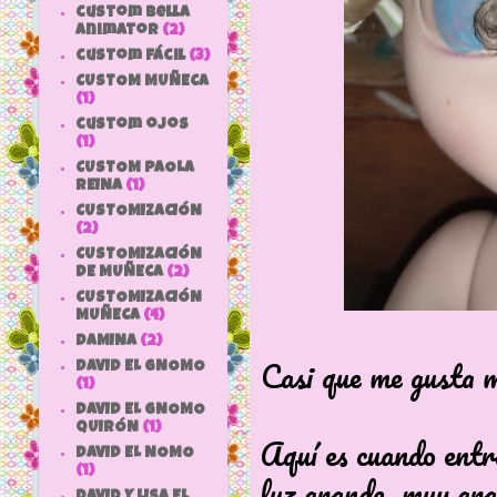
custom bella
animator
(2)
custom fácil
(3)
CUSTOM MUÑECA
(1)
custom ojos
(1)
CUSTOM PAOLA
REINA
(1)
CUSTOMIZACIÓN
(2)
CUSTOMIZACIÓN
DE MUÑECA
(2)
CUSTOMIZACIÓN
MUÑECA
(4)
DAMINA
(2)
Casi que me gusta m
DAVID EL GNOMO
(1)
DAVID EL GNOMO
QUIRÓN
(1)
Aquí es cuando entra
DAVID EL NOMO
(1)
luz grande, muy gr
DAVID Y LISA EL