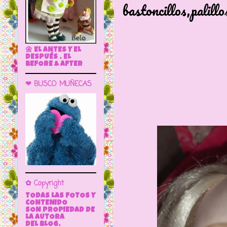
bastoncillos,palillo
🌼 EL ANTES Y EL
DESPUÉS . EL
BEFORE & AFTER
❤ BUSCO MUÑECAS
✿ Copyright
TODAS LAS FOTOS Y
CONTENIDO
SON PROPIEDAD DE
LA AUTORA
DEL BLOG.