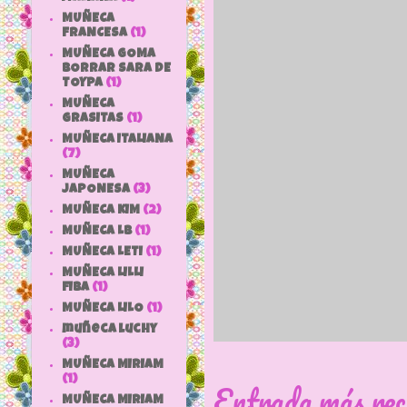
MUÑECA
FRANCESA
(1)
MUÑECA GOMA
BORRAR SARA DE
TOYPA
(1)
MUÑECA
GRASITAS
(1)
MUÑECA ITALIANA
(7)
MUÑECA
JAPONESA
(3)
MUÑECA KIM
(2)
MUÑECA LB
(1)
MUÑECA LETI
(1)
MUÑECA LILLI
FIBA
(1)
MUÑECA LILO
(1)
muñeca luchy
(3)
MUÑECA MIRIAM
(1)
Entrada más rec
MUÑECA MIRIAM