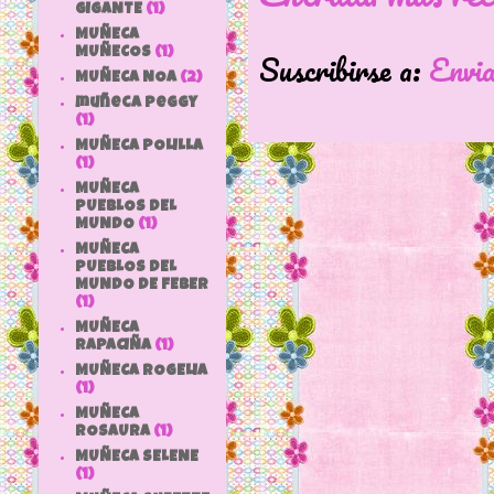
GIGANTE
(1)
MUÑECA
MUÑECOS
(1)
Suscribirse a:
Envi
MUÑECA NOA
(2)
muñeca peggy
(1)
MUÑECA POLILLA
(1)
MUÑECA
PUEBLOS DEL
MUNDO
(1)
MUÑECA
PUEBLOS DEL
MUNDO DE FEBER
(1)
MUÑECA
RAPACIÑA
(1)
MUÑECA ROGELIA
(1)
MUÑECA
ROSAURA
(1)
MUÑECA SELENE
(1)