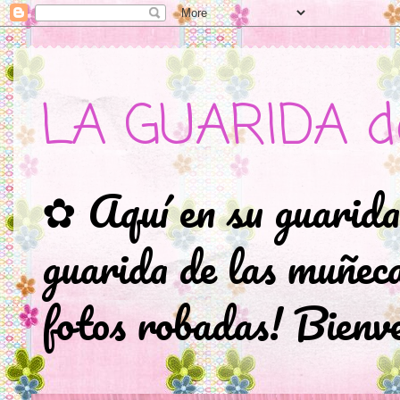
LA GUARIDA d
✿ Aquí en su guarida
guarida de las muñec
fotos robadas! Bienve