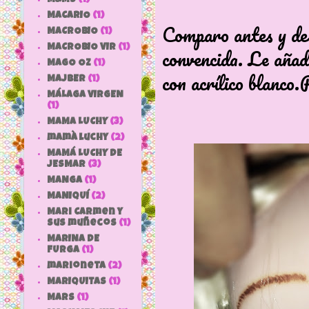
MACARIO
(1)
Comparo antes y de
MACROBIO
(1)
MACROBIO VIR
(1)
convencida. Le añado
MAGO OZ
(1)
con acrílico blanco.P
MAJBER
(1)
MÁLAGA VIRGEN
(1)
MAMA LUCHY
(3)
mamà luchy
(2)
MAMÁ LUCHY DE
JESMAR
(3)
MANGA
(1)
MANIQUÍ
(2)
Mari Carmen y
sus muñecos
(1)
MARINA DE
FURGA
(1)
marioneta
(2)
MARIQUITAS
(1)
MARS
(1)