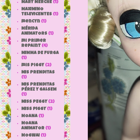
MARY MERCHE
(1)
MAXIMINO
TELEVICENTES
(1)
mencyn
(1)
MÉRIDA
ANIMATORS
(1)
mi primer
repaint
(4)
MIMMA DE FURGA
(1)
mis piggy
(2)
MIS PRENDITAS
(1)
MIS PRENDITAS
PÉREZ Y GALSEM
(1)
MISS PEGGY
(2)
MISS PIGGY
(1)
MOANA
(1)
MOANA
ANIMATOR
(1)
MOGWAI
(1)