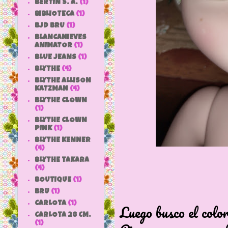
BERTIN S. A.
(1)
BIBLIOTECA
(1)
BJD BRU
(1)
BLANCANIEVES
ANIMATOR
(1)
BLUE JEANS
(1)
BLYTHE
(4)
BLYTHE ALLISON
KATZMAN
(4)
BLYTHE CLOWN
(1)
BLYTHE CLOWN
PINK
(1)
BLYTHE KENNER
(4)
BLYTHE TAKARA
(4)
BOUTIQUE
(1)
BRU
(1)
CARLOTA
(1)
Luego busco el color
CARLOTA 28 CM.
(1)