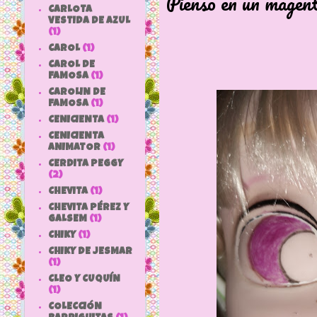
Pienso en un magent
CARLOTA
VESTIDA DE AZUL
(1)
CAROL
(1)
CAROL DE
FAMOSA
(1)
CAROLIN DE
FAMOSA
(1)
CENICIENTA
(1)
CENICIENTA
ANIMATOR
(1)
CERDITA PEGGY
(2)
CHEVITA
(1)
CHEVITA PÉREZ Y
GALSEM
(1)
CHIKY
(1)
CHIKY DE JESMAR
(1)
CLEO Y CUQUÍN
(1)
COLECCIÓN