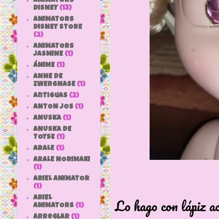
ANIMATORS
DISNEY
(13)
ANIMATORS
DISNEY STORE
(2)
ANIMATORS
JASMINE
(1)
ÁNIME
(1)
ANNE DE
ZWERGNASE
(1)
antiguas
(2)
ANTON JOS
(1)
ANUSKA
(1)
ANUSKA DE
TOYSE
(1)
ARALE
(1)
ARALE NORIMAKI
(1)
ARIEL ANIMATOR
(1)
ARIEL
Lo hago con lápiz ac
ANIMATORS
(1)
arreglar
(1)