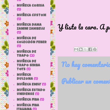
(1)
MUÑECA CORISA
(1)
MUÑECA CUSTOM
(1)
Y lista la cara. A p
MUÑECA DAMA
ZANINI ZAMBELLI
(1)
MUÑECA DE
COLECCIÓN FEBER
(1)
MUÑECA DE
TRAPO
(2)
No hay comentario
MUÑECA DE
TRAPO SIMBA
TOYS
(1)
MUÑECA
Publicar un comen
DULZONA
(1)
MUÑECA EMILY
(1)
MUÑECA ESTADO
UNIDENSE
(1)
MUÑECA FIBA
(1)
MUÑECA FIBA
ITALIANA
(1)