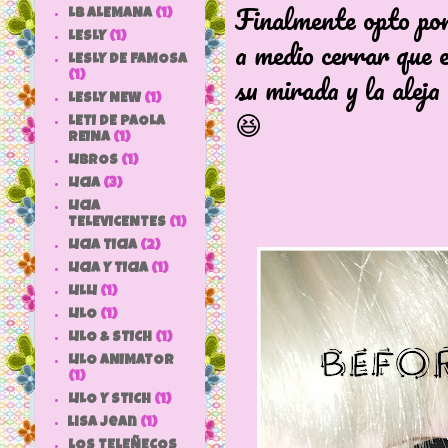
Finalmente opto por
LB ALEMANA
(1)
LESLY
(1)
a medio cerrar que 
LESLY DE FAMOSA
su mirada y la aleja
(1)
LESLY NEW
(1)
😆
LETI DE PAOLA
REINA
(1)
LIBROS
(1)
LICIA
(3)
LICIA
TELEVICENTES
(1)
LICIA TICIA
(2)
LICIA Y TICIA
(1)
LILLI
(1)
LILO
(1)
LILO & STICH
(1)
LILO ANIMATOR
(1)
LILO Y STICH
(1)
lisa jean
(1)
LOS TELEÑECOS