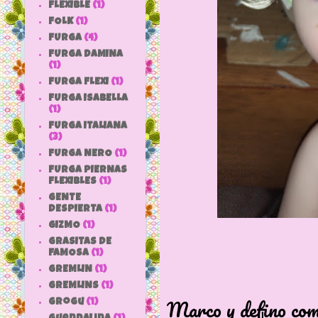
FLEXIBLE
(1)
FOLK
(1)
FURGA
(4)
FURGA DAMINA
(1)
FURGA FLEXI
(1)
FURGA ISABELLA
(1)
FURGA ITALIANA
(3)
FURGA NERO
(1)
FURGA PIERNAS
FLEXIBLES
(1)
GENTE
DESPIERTA
(1)
GIZMO
(1)
GRASITAS DE
FAMOSA
(1)
GREMLIN
(1)
GREMLINS
(1)
Marco y defino como
grogu
(1)