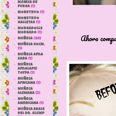
MÓNICA DE
FURGA
(1)
MONSTRUO
(1)
MONSTRUO
GALLETAS
(1)
MORGADOLLS
MORGADO
(1)
Ahora comparativ
MUÑECA
(88)
MUÑECA 9OCM.
(1)
MUÑECA AFILA
SARA
(1)
MUÑECA
AFILALAPIZ
TOYPA
(1)
MUÑECA
AFRICANA
(1)
MUÑECA
ALEMANA
(3)
MUÑECA
AMERICANA
(1)
MUÑECA ARALE
DEL DR. SLUMP