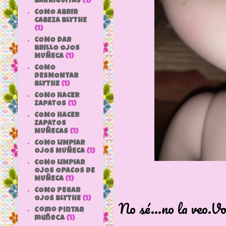
BARRIGUITAS
(1)
COMO ABRIR
CABEZA BLYTHE
(1)
COMO DAR
BRILLO OJOS
MUÑECA
(1)
COMO
DESMONTAR
BLYTHE
(1)
COMO HACER
ZAPATOS
(1)
COMO HACER
ZAPATOS
MUÑECAS
(1)
COMO LIMPIAR
OJOS MUÑECA
(1)
COMO LIMPIAR
OJOS OPACOS DE
MUÑECA
(1)
COMO PEGAR
OJOS BLYTHE
(1)
No sé...no la veo.Vo
como pintar
muñeca
(1)