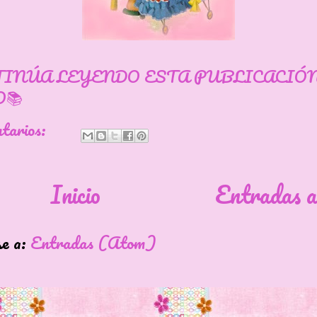
TINÚA LEYENDO ESTA PUBLICACIÓ
📚
ntarios:
Inicio
Entradas a
se a:
Entradas (Atom)