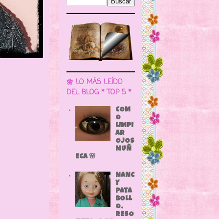
🌼 LO MÁS LEÍDO
DEL BLOG * TOP 5 *
COM
O
LIMPI
AR
OJOS
MUÑ
ECA 🌸
NANC
Y
PATA
BOLL
O,
RESO