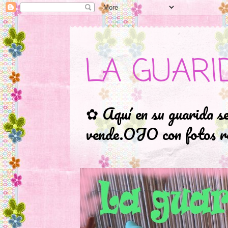
LA GUARI
✿ Aquí en su guarida s
vende.OJO con fotos ro