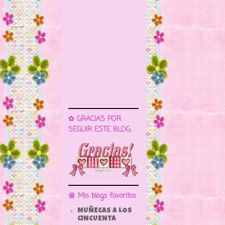
✿ GRACIAS POR
SEGUIR ESTE BLOG
🌼 Mis blogs favoritos
MUÑECAS A LOS
CINCUENTA