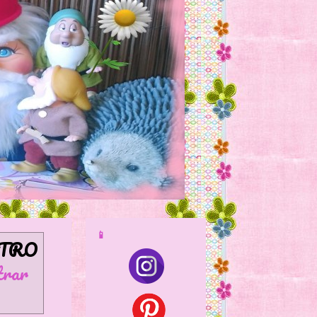
📱
TRO
rar