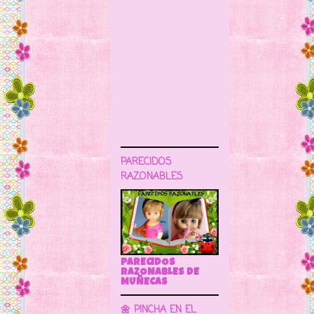
PARECIDOS
RAZONABLES
PARECIDOS
RAZONABLES DE
MUÑECAS
🌼 PINCHA EN EL