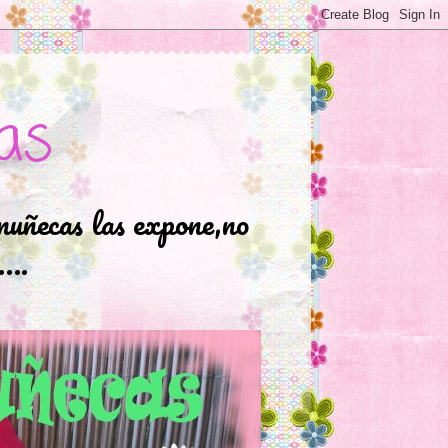
as
muñecas las expone,no
.….