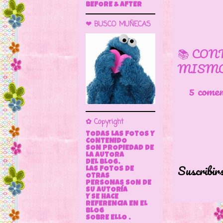
BEFORE & AFTER
❤ BUSCO MUÑECAS
📚 CON
MISMO
5 come
✿ Copyright
TODAS LAS FOTOS Y
CONTENIDO
SON PROPIEDAD DE
LA AUTORA
DEL BLOG.
Suscribir
LAS FOTOS DE
OTRAS
PERSONAS SON DE
SU AUTORÍA
Y SE HACE
REFERENCIA EN EL
BLOG
SOBRE ELLO .