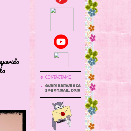
erido
ta
🌷 CONTÁCTAME
guaridamuneca
s@hotmail.com