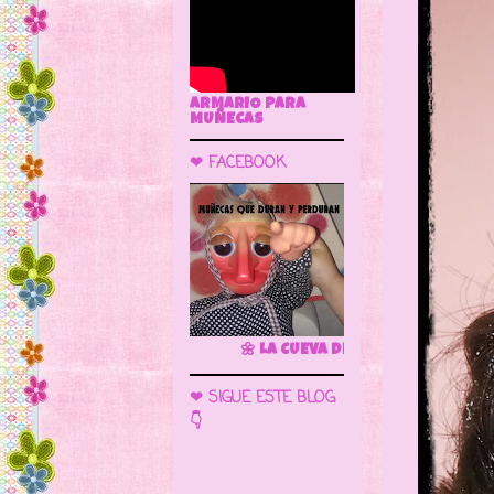
ARMARIO PARA
MUÑECAS
❤ FACEBOOK
🌼 LA CUEVA DE LAS MUÑECAS
❤ SIGUE ESTE BLOG
👇