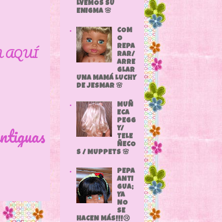
LVEMOS SU
ENIGMA 🌸
COM
O
REPA
N AQUÍ
RAR/
ARRE
GLAR
UNA MAMÁ LUCHY
DE JESMAR 🌸
MUÑ
ECA
PEGG
ntiguas
Y/
TELE
ÑECO
S / MUPPETS 🌸
PEPA
ANTI
GUA;
YA
NO
SE
HACEN MÁS!!!😢