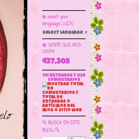
✿ select your
language 🏳️‍🌈🏳️🏁
Select Language
▼
🌼 GENTE QUE NOS
VISITA
437,305
141 Entradas y
826
Comentarios
🔍 BUSCA EN ESTE
BLOG...🔍