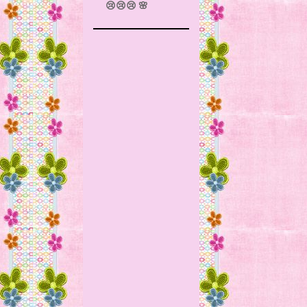
😢😢😢 🌸