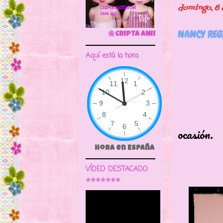
domingo, 6 
NANCY REG
🌼CRIPTA ANIMATOR CAVE DOLL
Aquí está la hora
Esta p
vesti
ocasión.
Hora en España
VÍDEO DESTACADO
⭐⭐⭐⭐⭐⭐⭐