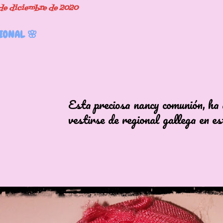
de diciembre de 2020
IONAL 🌸
reciosa nancy comunión, ha qu
rse de regional gallega en es