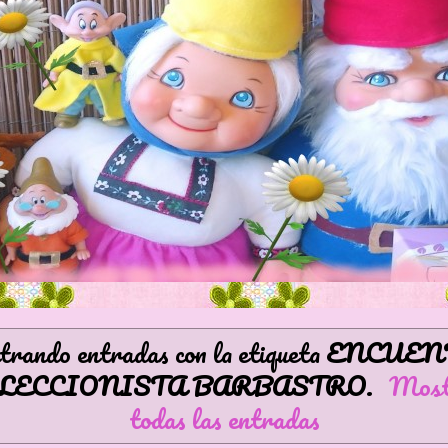
rando entradas con la etiqueta
ENCUEN
LECCIONISTA BARBASTRO
.
Most
todas las entradas