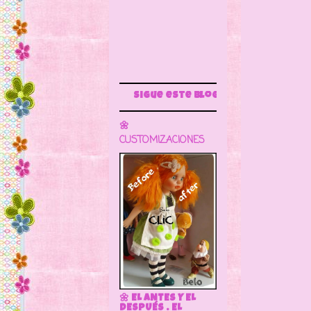
Sigue este blog para más información
🌼
CUSTOMIZACIONES
🌼 EL ANTES Y EL
DESPUÉS . EL