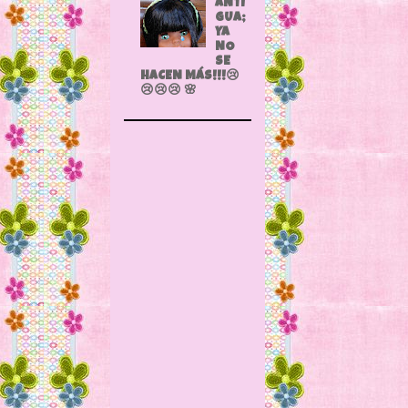
ANTI
GUA;
YA
NO
SE
HACEN MÁS!!!😢
😢😢😢 🌸