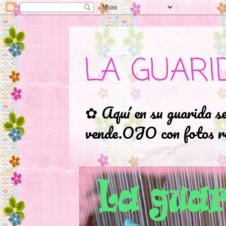
LA GUARI
✿ Aquí en su guarida s
vende.OJO con fotos ro