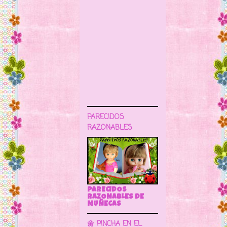
PARECIDOS
RAZONABLES
PARECIDOS
RAZONABLES DE
MUÑECAS
🌼 PINCHA EN EL