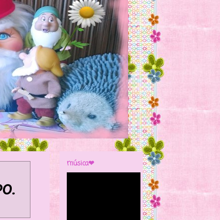
música❤
PO
.