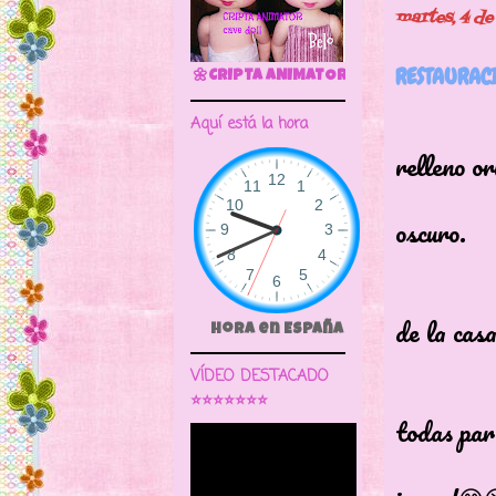
martes, 4 d
RESTAURAC
🌼CRIPTA ANIMATOR CAVE DOLL
Una mu
Aquí está la hora
relleno or
ha des
oscuro.
Muy su
de la cas
Hora en España
estos
VÍDEO DESTACADO
Añadid
⭐⭐⭐⭐⭐⭐⭐
todas par
Se fue