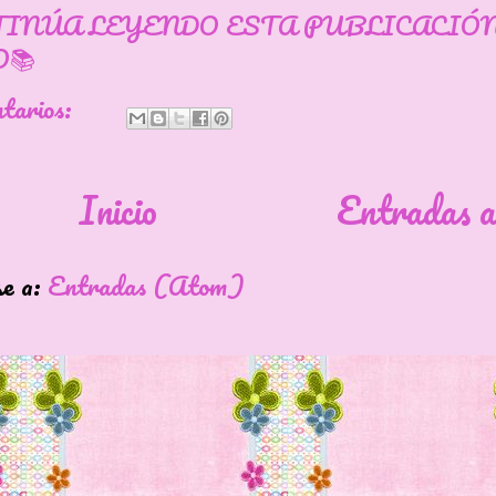
TINÚA LEYENDO ESTA PUBLICACIÓ
📚
ntarios:
Inicio
Entradas a
se a:
Entradas (Atom)