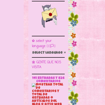
✿ select your
language 🏳️‍🌈🏳️🏁
Select Language
▼
🌼 GENTE QUE NOS
VISITA
141 Entradas y
826
Comentarios