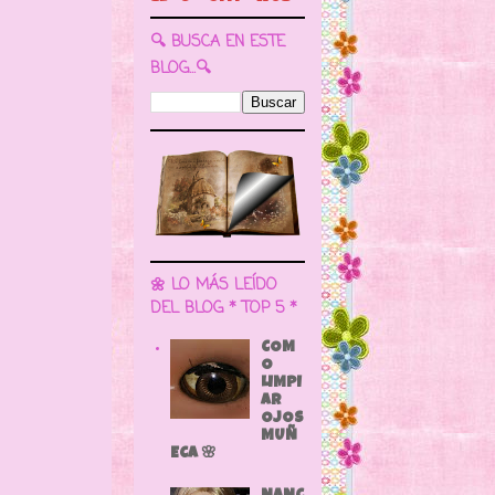
🔍 BUSCA EN ESTE
BLOG...🔍
🌼 LO MÁS LEÍDO
DEL BLOG * TOP 5 *
COM
O
LIMPI
AR
OJOS
MUÑ
ECA 🌸