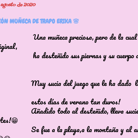
e agosto de 2020
IÓN MUÑECA DE TRAPO ERIKA 🌸
ñeca preciosa, pero de la cual 
iginal,
teñido sus piernas y su cuerpo de
cia del juego que le ha dado la 
a
 días de verano tan duros!
o todo al desteñido, lleva sucied
tes!😁
 a la playa,a la montaña y al are