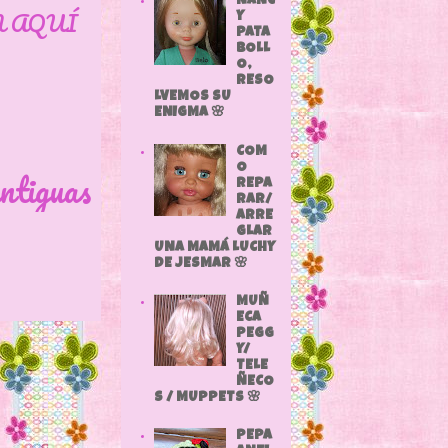
NANC
N AQUÍ
Y
PATA
BOLL
O,
RESO
LVEMOS SU
ENIGMA 🌸
COM
O
ntiguas
REPA
RAR/
ARRE
GLAR
UNA MAMÁ LUCHY
DE JESMAR 🌸
MUÑ
ECA
PEGG
Y/
TELE
ÑECO
S / MUPPETS 🌸
PEPA