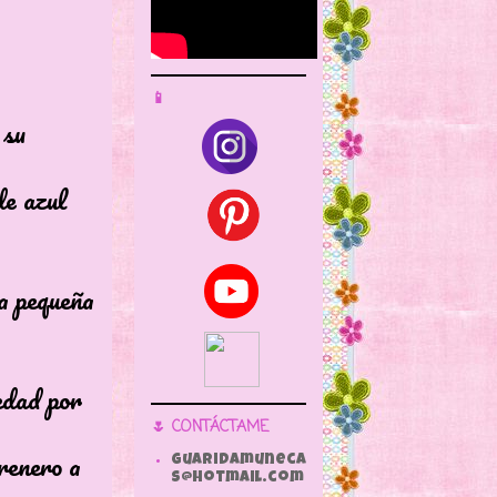
📱
su
 azul
pequeña
ad por
🌷 CONTÁCTAME
nero a
guaridamuneca
s@hotmail.com