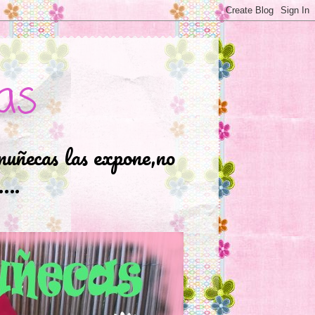
as
muñecas las expone,no
.….