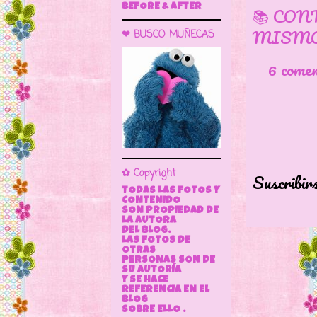
BEFORE & AFTER
📚 CON
MISMO
❤ BUSCO MUÑECAS
6 come
✿ Copyright
Suscribir
TODAS LAS FOTOS Y
CONTENIDO
SON PROPIEDAD DE
LA AUTORA
DEL BLOG.
LAS FOTOS DE
OTRAS
PERSONAS SON DE
SU AUTORÍA
Y SE HACE
REFERENCIA EN EL
BLOG
SOBRE ELLO .