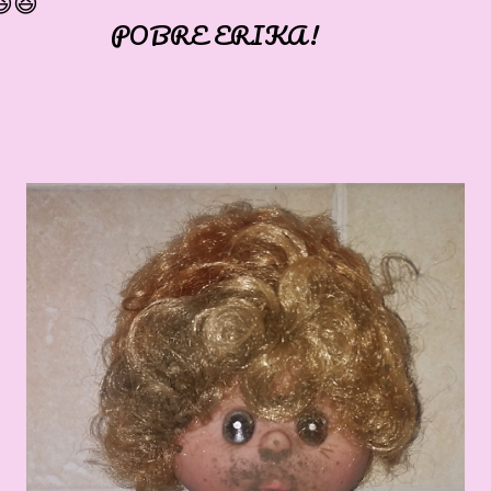
😆😆
BRE ERIKA!