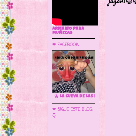
jugar!😅
PO
ARMARIO PARA
MUÑECAS
❤ FACEBOOK
🌼 LA CUEVA DE LAS MUÑECAS
❤ SIGUE ESTE BLOG
👇