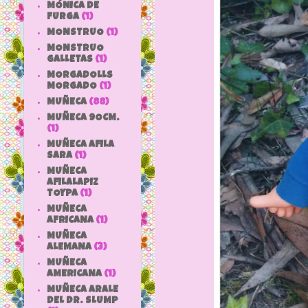
MÓNICA DE
FURGA
(1)
MONSTRUO
(1)
MONSTRUO
GALLETAS
(1)
MORGADOLLS
MORGADO
(1)
MUÑECA
(88)
MUÑECA 9OCM.
(1)
MUÑECA AFILA
SARA
(1)
MUÑECA
AFILALAPIZ
TOYPA
(1)
MUÑECA
AFRICANA
(1)
MUÑECA
ALEMANA
(3)
MUÑECA
AMERICANA
(1)
MUÑECA ARALE
DEL DR. SLUMP