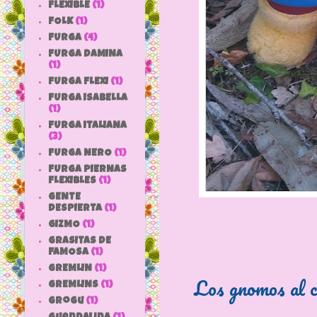
FLEXIBLE
(1)
FOLK
(1)
FURGA
(4)
FURGA DAMINA
(1)
FURGA FLEXI
(1)
FURGA ISABELLA
(1)
FURGA ITALIANA
(3)
FURGA NERO
(1)
FURGA PIERNAS
FLEXIBLES
(1)
GENTE
DESPIERTA
(1)
GIZMO
(1)
GRASITAS DE
FAMOSA
(1)
GREMLIN
(1)
Los gnomos al cu
GREMLINS
(1)
grogu
(1)