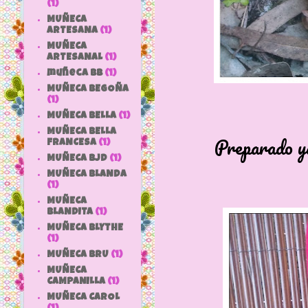
(1)
MUÑECA
ARTESANA
(1)
MUÑECA
ARTESANAL
(1)
muñeca bb
(1)
MUÑECA BEGOÑA
(1)
MUÑECA BELLA
(1)
MUÑECA BELLA
Preparado ya
FRANCESA
(1)
MUÑECA BJD
(1)
MUÑECA BLANDA
(1)
MUÑECA
BLANDITA
(1)
MUÑECA BLYTHE
(1)
MUÑECA BRU
(1)
MUÑECA
CAMPANILLA
(1)
MUÑECA CAROL