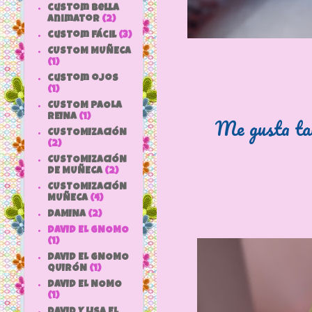
custom bella
animator
(2)
custom fácil
(3)
CUSTOM MUÑECA
(1)
custom ojos
(1)
CUSTOM PAOLA
REINA
(1)
Me gusta tan
CUSTOMIZACIÓN
(2)
CUSTOMIZACIÓN
DE MUÑECA
(2)
CUSTOMIZACIÓN
MUÑECA
(4)
DAMINA
(2)
DAVID EL GNOMO
(1)
DAVID EL GNOMO
QUIRÓN
(1)
DAVID EL NOMO
(1)
DAVID Y LISA EL