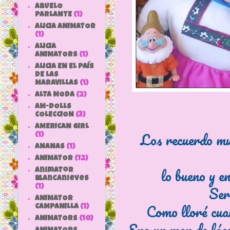
ABUELO
PARLANTE
(1)
ALICIA ANIMATOR
(1)
ALICIA
ANIMATORS
(1)
ALICIA EN EL PAÍS
DE LAS
MARAVILLAS
(1)
ALTA MODA
(2)
AM-DOLLS
COLECCION
(3)
AMERICAN GIRL
Los recuerdo muy
(1)
ANANAS
(1)
ANIMATOR
(12)
lo bueno y e
animator
blancanieves
Ser
(1)
ANIMATOR
Como lloré cua
CAMPANILLA
(1)
ANIMATORS
(10)
Era un mar de lág