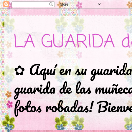
LA GUARIDA d
✿ Aquí en su guarida
guarida de las muñec
fotos robadas! Bienve