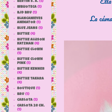
Ella
BERTIN S. A.
(1)
BIBLIOTECA
(1)
BJD BRU
(1)
La cámar
BLANCANIEVES
ANIMATOR
(1)
BLUE JEANS
(1)
BLYTHE
(4)
BLYTHE ALLISON
KATZMAN
(4)
BLYTHE CLOWN
(1)
BLYTHE CLOWN
PINK
(1)
BLYTHE KENNER
(4)
BLYTHE TAKARA
(4)
BOUTIQUE
(1)
BRU
(1)
CARLOTA
(1)
CARLOTA 28 CM.
(1)