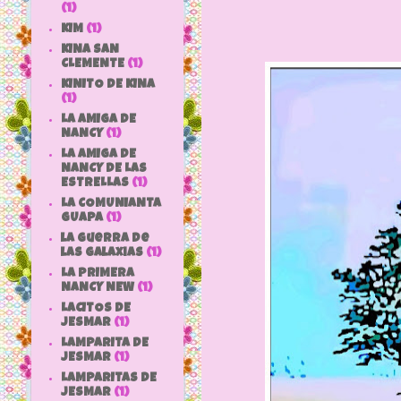
(1)
KIM
(1)
KINA SAN
CLEMENTE
(1)
KINITO DE KINA
(1)
LA AMIGA DE
NANCY
(1)
LA AMIGA DE
NANCY DE LAS
ESTRELLAS
(1)
LA COMUNIANTA
GUAPA
(1)
la guerra de
las galaxias
(1)
LA PRIMERA
NANCY NEW
(1)
LACITOS DE
JESMAR
(1)
LAMPARITA DE
JESMAR
(1)
LAMPARITAS DE
JESMAR
(1)