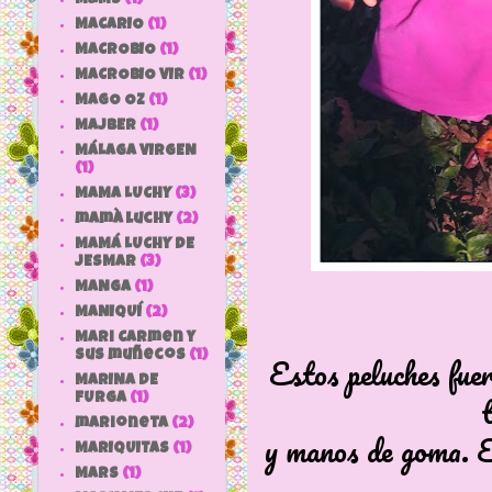
MACARIO
(1)
MACROBIO
(1)
MACROBIO VIR
(1)
MAGO OZ
(1)
MAJBER
(1)
MÁLAGA VIRGEN
(1)
MAMA LUCHY
(3)
mamà luchy
(2)
MAMÁ LUCHY DE
JESMAR
(3)
MANGA
(1)
MANIQUÍ
(2)
Mari Carmen y
sus muñecos
(1)
Estos peluches fue
MARINA DE
FURGA
(1)
marioneta
(2)
y manos de goma. E
MARIQUITAS
(1)
MARS
(1)