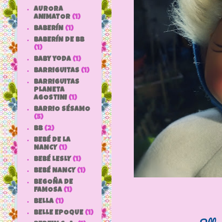
AURORA
ANIMATOR
(1)
BABERÍN
(1)
BABERÍN DE BB
(1)
baby yoda
(1)
BARRIGUITAS
(1)
BARRIGUITAS
PLANETA
AGOSTINI
(1)
BARRIO SÉSAMO
(5)
bb
(2)
BEBÉ DE LA
NANCY
(1)
BEBÉ LESLY
(1)
BEBÉ NANCY
(1)
BEGOÑA DE
FAMOSA
(1)
BELLA
(1)
BELLE EPOQUE
(1)