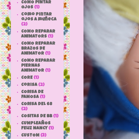
COMO PINTAR
OJOS
(1)
como pintar
ojos a muñeca
(2)
COMO REPARAR
ANIMATORS
(1)
COMO REPARAR
BRAZOS DE
ANIMATOR
(1)
COMO REPARAR
PIERNAS
ANIMATOR
(1)
CORE
(1)
Corisa
(2)
CORISA DE
FAMOSA
(1)
CORISA DEL 68
(2)
COSITAS DE bb
(1)
CUMPLEAÑOS
FELIZ NANCY
(1)
CUSTOM
(3)