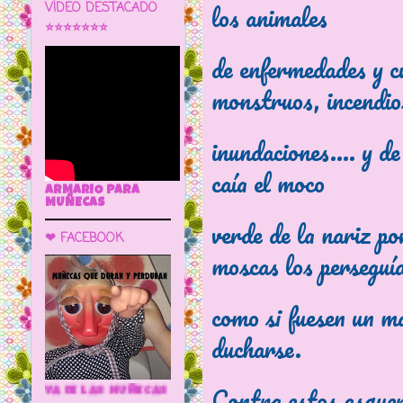
los animales
VÍDEO DESTACADO
⭐⭐⭐⭐⭐⭐⭐
de enfermedades y c
monstruos, incendi
inundaciones.... y de
caía el moco
ARMARIO PARA
MUÑECAS
verde de la nariz po
❤ FACEBOOK
moscas los perseguí
como si fuesen un m
ducharse.
Contra estos asquer
🌼 LA CUEVA DE LAS MUÑECAS