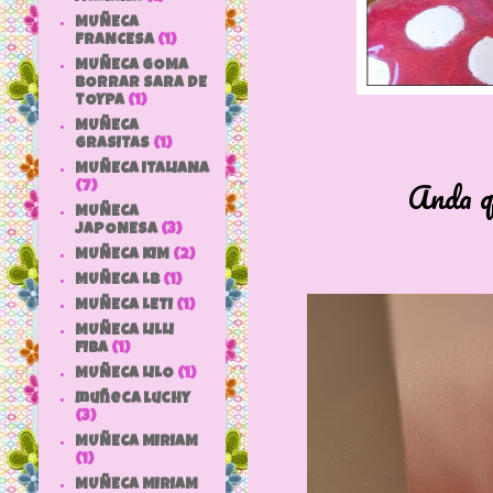
MUÑECA
FRANCESA
(1)
MUÑECA GOMA
BORRAR SARA DE
TOYPA
(1)
MUÑECA
GRASITAS
(1)
MUÑECA ITALIANA
Anda q
(7)
MUÑECA
JAPONESA
(3)
MUÑECA KIM
(2)
MUÑECA LB
(1)
MUÑECA LETI
(1)
MUÑECA LILLI
FIBA
(1)
MUÑECA LILO
(1)
muñeca luchy
(3)
MUÑECA MIRIAM
(1)
MUÑECA MIRIAM