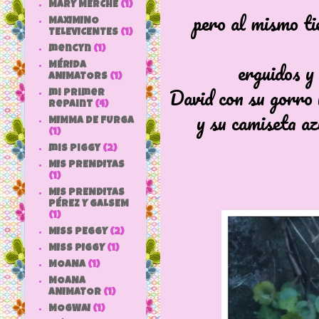
MARY MERCHE
(1)
pero al mismo ti
MAXIMINO
TELEVICENTES
(1)
mencyn
(1)
erguidos y
MÉRIDA
ANIMATORS
(1)
David con su gorro 
mi primer
repaint
(4)
y su camiseta az
MIMMA DE FURGA
(1)
mis piggy
(2)
MIS PRENDITAS
(1)
MIS PRENDITAS
PÉREZ Y GALSEM
(1)
MISS PEGGY
(2)
MISS PIGGY
(1)
MOANA
(1)
MOANA
ANIMATOR
(1)
MOGWAI
(1)