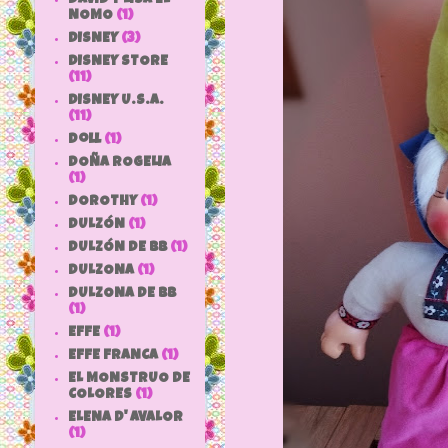
NOMO
(1)
DISNEY
(3)
DISNEY STORE
(11)
DISNEY U.S.A.
(11)
doll
(1)
DOÑA ROGELIA
(1)
DOROTHY
(1)
DULZÓN
(1)
DULZÓN DE BB
(1)
DULZONA
(1)
DULZONA DE BB
(1)
EFFE
(1)
EFFE FRANCA
(1)
EL MONSTRUO DE
COLORES
(1)
ELENA D' AVALOR
(1)