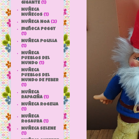
GIGANTE
(1)
MUÑECA
MUÑECOS
(1)
MUÑECA NOA
(2)
muñeca peggy
(1)
MUÑECA POLILLA
(1)
MUÑECA
PUEBLOS DEL
MUNDO
(1)
MUÑECA
PUEBLOS DEL
MUNDO DE FEBER
(1)
MUÑECA
RAPACIÑA
(1)
MUÑECA ROGELIA
(1)
MUÑECA
ROSAURA
(1)
MUÑECA SELENE
(1)