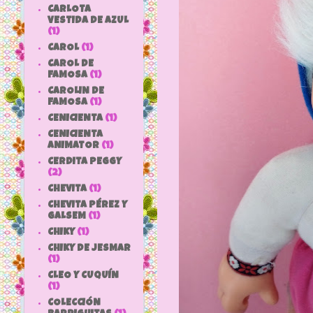
CARLOTA
VESTIDA DE AZUL
(1)
CAROL
(1)
CAROL DE
FAMOSA
(1)
CAROLIN DE
FAMOSA
(1)
CENICIENTA
(1)
CENICIENTA
ANIMATOR
(1)
CERDITA PEGGY
(2)
CHEVITA
(1)
CHEVITA PÉREZ Y
GALSEM
(1)
CHIKY
(1)
CHIKY DE JESMAR
(1)
CLEO Y CUQUÍN
(1)
COLECCIÓN