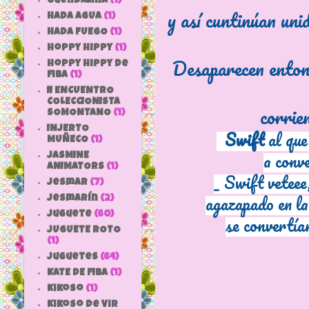
Guendalina
(1)
y así cuntinúan uni
HADA AGUA
(1)
HADA FUEGO
(1)
hoppy hippy
(1)
Desaparecen enton
hoppy hippy de
fiba
(1)
II ENCUENTRO
COLECCIONISTA
corrie
SOMONTANO
(1)
INJERTO
Swift
al qu
MUÑECO
(1)
a conve
JASMINE
ANIMATORS
(1)
_ Swift veteee,
jesmar
(7)
agazapado en la
jesmarín
(2)
juguete
(60)
se convertía
JUGUETE ROTO
(1)
Juguetes
(64)
KATE DE FIBA
(1)
Kikoso
(1)
Kikoso de Vir