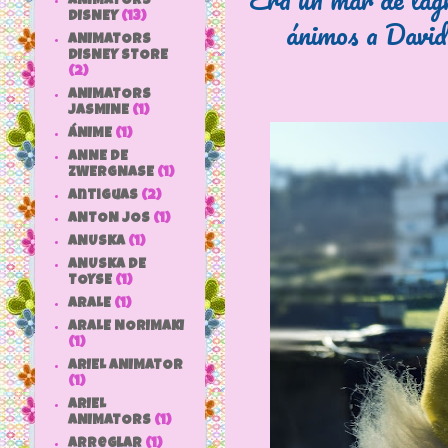
ANIMATORS
DISNEY
(13)
ánimos a Davi
ANIMATORS
DISNEY STORE
(2)
ANIMATORS
JASMINE
(1)
ÁNIME
(1)
ANNE DE
ZWERGNASE
(1)
antiguas
(2)
ANTON JOS
(1)
ANUSKA
(1)
ANUSKA DE
TOYSE
(1)
ARALE
(1)
ARALE NORIMAKI
(1)
ARIEL ANIMATOR
(1)
ARIEL
ANIMATORS
(1)
arreglar
(1)