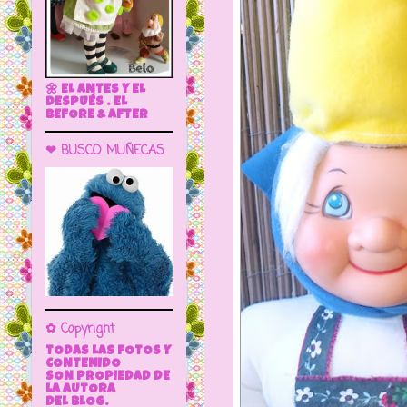
🌼 EL ANTES Y EL
DESPUÉS . EL
BEFORE & AFTER
❤ BUSCO MUÑECAS
✿ Copyright
TODAS LAS FOTOS Y
CONTENIDO
SON PROPIEDAD DE
LA AUTORA
DEL BLOG.