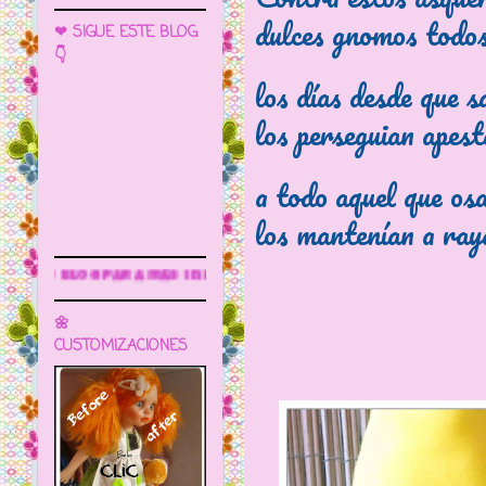
dulces gnomos todo
❤ SIGUE ESTE BLOG
👇
los días desde que s
los perseguian apes
a todo aquel que os
los mantenían a ray
ás información
🌼
CUSTOMIZACIONES