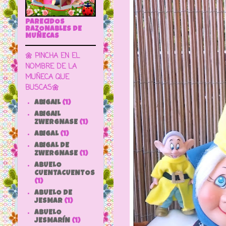
PARECIDOS
RAZONABLES DE
MUÑECAS
🌼 PINCHA EN EL
NOMBRE DE LA
MUÑECA QUE
BUSCAS🌼
ABIGAIL
(1)
ABIGAIL
ZWERGNASE
(1)
ABIGAL
(1)
ABIGAL DE
ZWERGNASE
(1)
ABUELO
CUENTACUENTOS
(1)
ABUELO DE
JESMAR
(1)
ABUELO
JESMARÍN
(1)