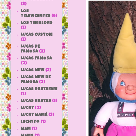
(3)
LOS
TELEVICENTES
(6)
LOS TEMBLORS
(1)
LUCAS CUSTOM
(1)
LUCAS DE
FAMOSA
(2)
LUCAS FAMOSA
(2)
LUCAS NEW
(3)
LUCAS NEW DE
FAMOSA
(2)
LUCAS RASTAFARI
(1)
LUCAS RASTAS
(1)
LUCHY
(2)
LUCHY MAMÁ
(3)
luchyto
(1)
M&M
(1)
M&MS
(1)