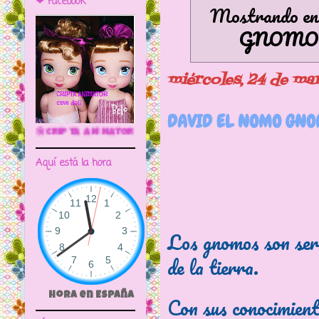
❤ Facebook
Mostrando ent
GNOMO
miércoles, 24 de ma
DAVID EL NOMO GNOMO
ATOR CAVE DOLL
Aquí está la hora
Los gnomos son sere
de la tierra.
Hora en España
Con sus conocimient