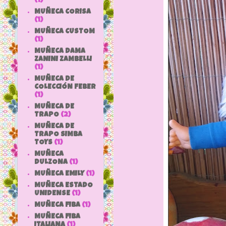
(1)
MUÑECA CORISA
(1)
MUÑECA CUSTOM
(1)
MUÑECA DAMA
ZANINI ZAMBELLI
(1)
MUÑECA DE
COLECCIÓN FEBER
(1)
MUÑECA DE
TRAPO
(2)
MUÑECA DE
TRAPO SIMBA
TOYS
(1)
MUÑECA
DULZONA
(1)
MUÑECA EMILY
(1)
MUÑECA ESTADO
UNIDENSE
(1)
MUÑECA FIBA
(1)
MUÑECA FIBA
ITALIANA
(1)