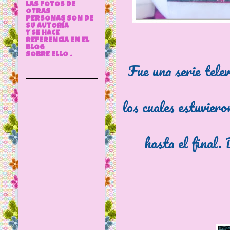
LAS FOTOS DE
OTRAS
PERSONAS SON DE
SU AUTORÍA
Y SE HACE
REFERENCIA EN EL
BLOG
SOBRE ELLO .
Fue una serie tele
los cuales estuvier
hasta el final. 