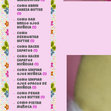
BARRIGUITAS
(1)
COMO ABRIR
CABEZA BLYTHE
(1)
COMO DAR
BRILLO OJOS
MUÑECA
(1)
COMO
DESMONTAR
BLYTHE
(1)
COMO HACER
ZAPATOS
(1)
COMO HACER
ZAPATOS
MUÑECAS
(1)
COMO LIMPIAR
OJOS MUÑECA
(1)
COMO LIMPIAR
OJOS OPACOS DE
MUÑECA
(1)
COMO PEGAR
OJOS BLYTHE
(1)
como pintar
muñeca
(1)