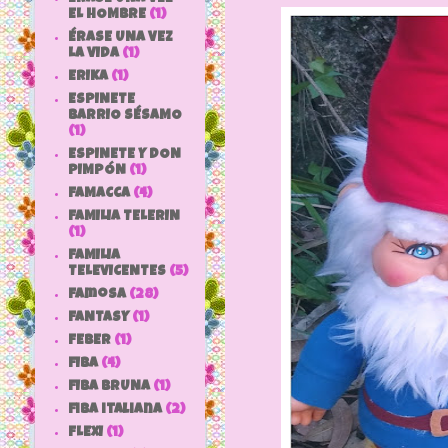
EL HOMBRE
(1)
ÉRASE UNA VEZ
LA VIDA
(1)
ERIKA
(1)
ESPINETE
BARRIO SÉSAMO
(1)
ESPINETE Y DON
PIMPÓN
(1)
FAMACCA
(4)
FAMILIA TELERIN
(1)
FAMILIA
TELEVICENTES
(5)
Famosa
(28)
FANTASY
(1)
FEBER
(1)
FIBA
(4)
FIBA BRUNA
(1)
fiba italiana
(2)
FLEXI
(1)