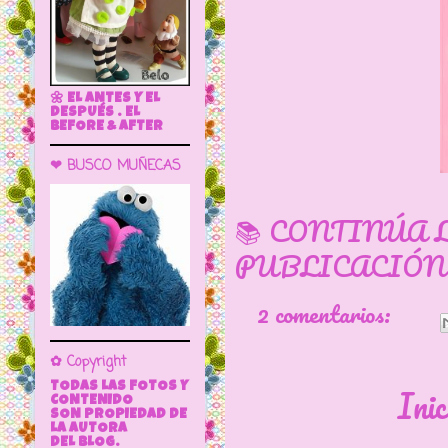
🌼 EL ANTES Y EL
DESPUÉS . EL
BEFORE & AFTER
❤ BUSCO MUÑECAS
📚 CONTINÚA 
PUBLICACIÓN
2 comentarios:
✿ Copyright
Inic
TODAS LAS FOTOS Y
CONTENIDO
SON PROPIEDAD DE
LA AUTORA
DEL BLOG.