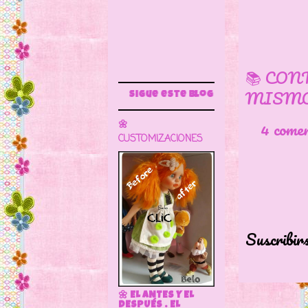
Preci
📚 CON
MISMO
Sigue este blog para más información
4 come
🌼
CUSTOMIZACIONES
Suscribir
🌼 EL ANTES Y EL
DESPUÉS . EL