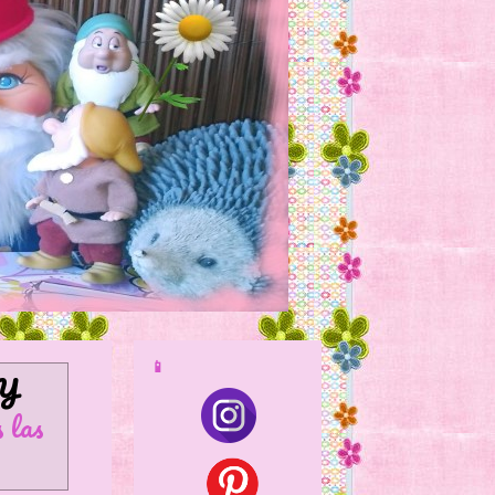
📱
Y
 las