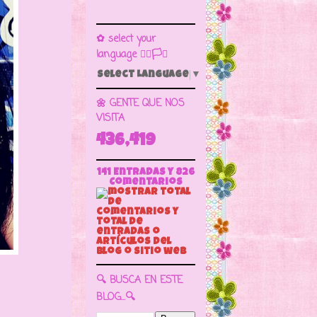
✿ select your
language 🏳️‍🌈🏳️🏁
Select Language
▼
🌼 GENTE QUE NOS
VISITA
436,419
141 Entradas y
826
Comentarios
🔍 BUSCA EN ESTE
BLOG...🔍