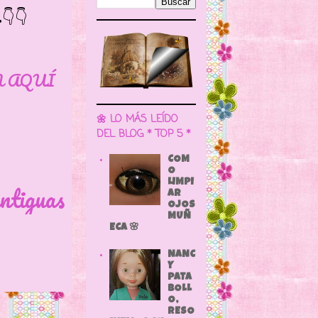
👇
N AQUÍ
🌼 LO MÁS LEÍDO
DEL BLOG * TOP 5 *
COM
O
LIMPI
ntiguas
AR
OJOS
MUÑ
ECA 🌸
NANC
Y
PATA
BOLL
O,
RESO