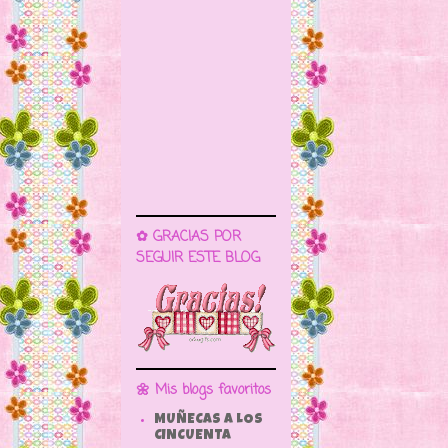
✿ GRACIAS POR
SEGUIR ESTE BLOG
🌼 Mis blogs favoritos
MUÑECAS A LOS
CINCUENTA