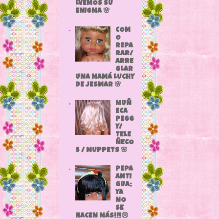
LVEMOS SU
ENIGMA 🌸
COM
O
REPA
RAR/
ARRE
GLAR
UNA MAMÁ LUCHY
DE JESMAR 🌸
MUÑ
ECA
PEGG
Y/
TELE
ÑECO
S / MUPPETS 🌸
PEPA
ANTI
GUA;
YA
NO
SE
HACEN MÁS!!!😢