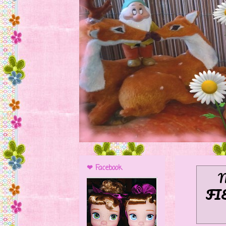
❤ Facebook
M
FI