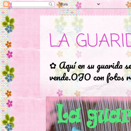
LA GUARI
✿ Aquí en su guarida s
vende.OJO con fotos ro