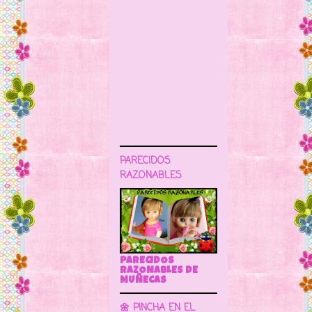
PARECIDOS
RAZONABLES
PARECIDOS
RAZONABLES DE
MUÑECAS
🌼 PINCHA EN EL