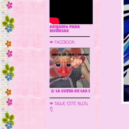
ARMARIO PARA
MUÑECAS
❤ FACEBOOK
🌼 LA CUEVA DE LAS MUÑECAS
❤ SIGUE ESTE BLOG
👇