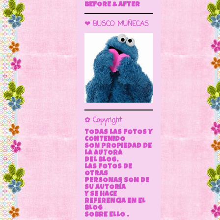
BEFORE & AFTER
❤ BUSCO MUÑECAS
✿ Copyright
TODAS LAS FOTOS Y
CONTENIDO
SON PROPIEDAD DE
LA AUTORA
DEL BLOG.
LAS FOTOS DE
OTRAS
PERSONAS SON DE
SU AUTORÍA
Y SE HACE
REFERENCIA EN EL
BLOG
SOBRE ELLO .