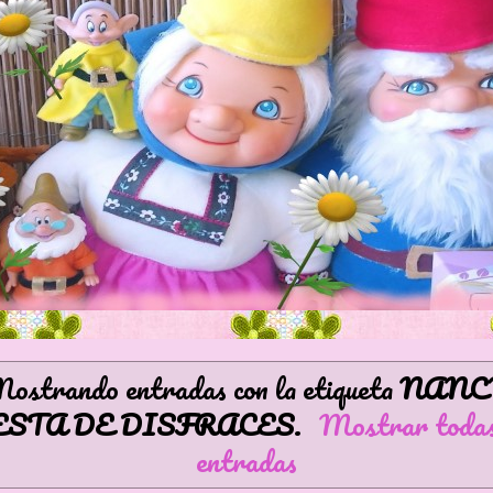
ostrando entradas con la etiqueta
NANC
ESTA DE DISFRACES
.
Mostrar todas
entradas