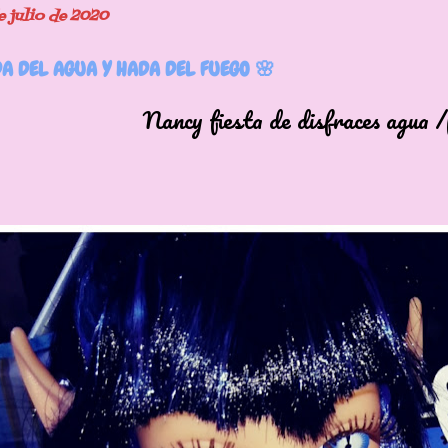
e julio de 2020
A DEL AGUA Y HADA DEL FUEGO 🌸
 fiesta de disfraces agua /fu