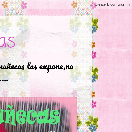
as
muñecas las expone,no
.….