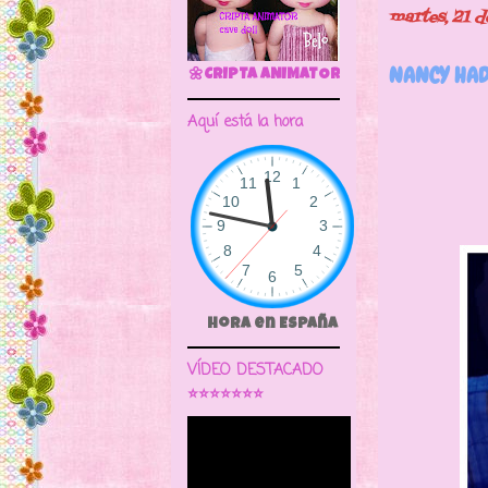
martes, 21 d
NANCY HAD
🌼CRIPTA ANIMATOR CAVE DOLL
Nancy
Aquí está la hora
Hora en España
VÍDEO DESTACADO
⭐⭐⭐⭐⭐⭐⭐