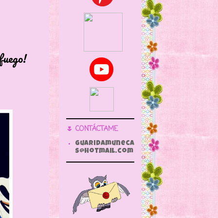
ego!
🌷 CONTÁCTAME
guaridamuneca
s@hotmail.com