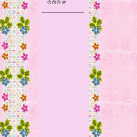
😢😢😢 🌸