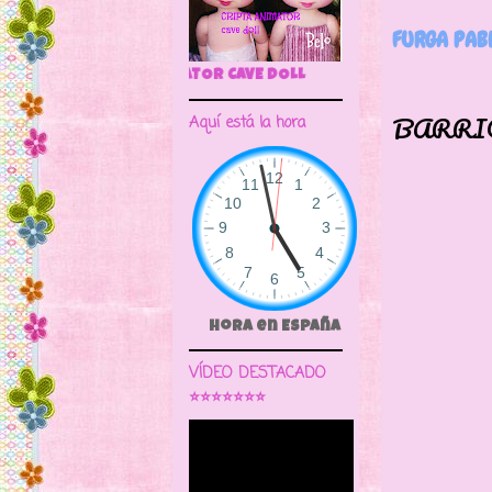
FURGA PAB
🌼CRIPTA ANIMATOR CAV
UN 
BARRI
Aquí está la hora
Hora en España
VÍDEO DESTACADO
⭐⭐⭐⭐⭐⭐⭐