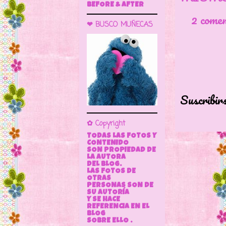
BEFORE & AFTER
2 come
❤ BUSCO MUÑECAS
Suscribir
✿ Copyright
TODAS LAS FOTOS Y
CONTENIDO
SON PROPIEDAD DE
LA AUTORA
DEL BLOG.
LAS FOTOS DE
OTRAS
PERSONAS SON DE
SU AUTORÍA
Y SE HACE
REFERENCIA EN EL
BLOG
SOBRE ELLO .