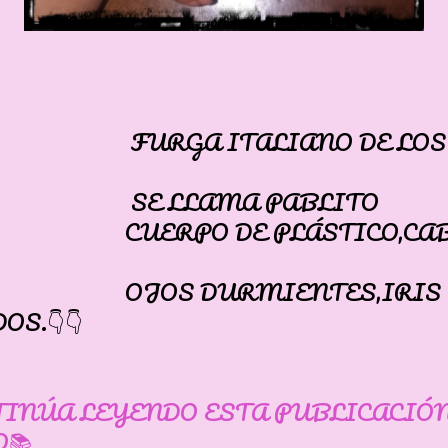
GA ITALIANO DE LOS 
LLAMA PABLITO
RPO DE PLÁSTICO,CAB
S DURMIENTES,IRIS
OS.👇👇
TINÚA LEYENDO ESTA PUBLICACIÓ
📚