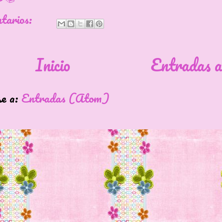
ntarios:
Inicio
Entradas a
se a:
Entradas (Atom)