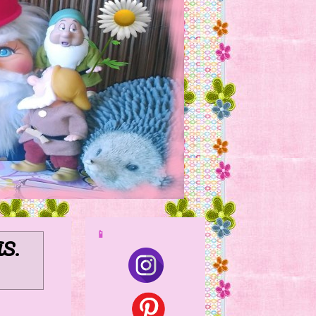
📱
AS
.