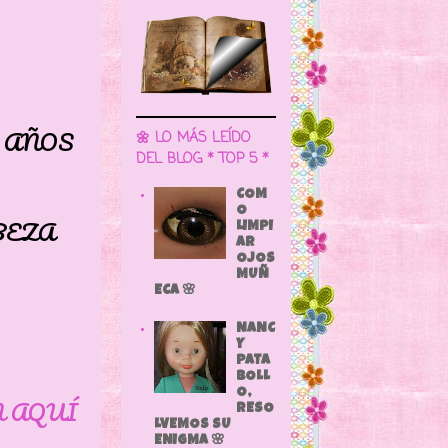
AÑOS
🌼 LO MÁS LEÍDO
DEL BLOG * TOP 5 *
COM
O
EZA
LIMPI
AR
OJOS
MUÑ
ECA 🌸
NANC
Y
PATA
BOLL
O,
N AQUÍ
RESO
LVEMOS SU
ENIGMA 🌸