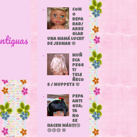
COM
O
REPA
RAR/
ARRE
ntiguas
GLAR
UNA MAMÁ LUCHY
DE JESMAR 🌸
MUÑ
ECA
PEGG
Y/
TELE
ÑECO
S / MUPPETS 🌸
PEPA
ANTI
GUA;
YA
NO
SE
HACEN MÁS!!!😢
😢😢😢 🌸