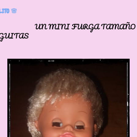
LITO 🌸
E DOLL
MINI FURGA TAMAÑO
GUITAS