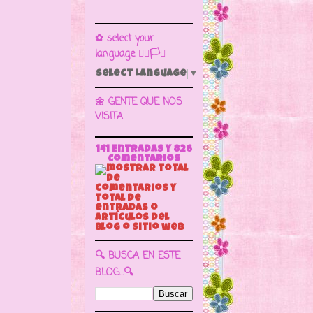
✿ select your
language 🏳️‍🌈🏳️🏁
Select Language
▼
🌼 GENTE QUE NOS
VISITA
141 Entradas y
826
Comentarios
🔍 BUSCA EN ESTE
BLOG...🔍