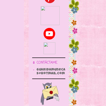
🌷 CONTÁCTAME
guaridamuneca
s@hotmail.com