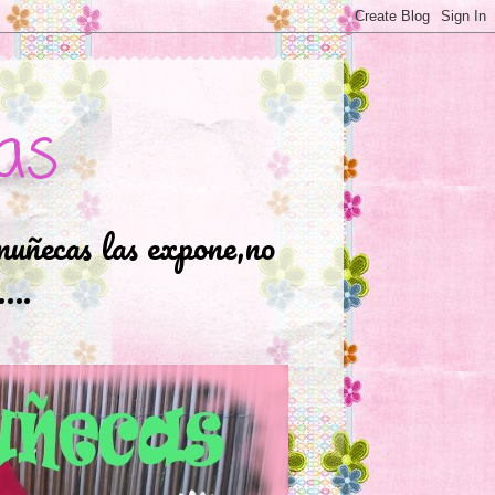
as
muñecas las expone,no
.….