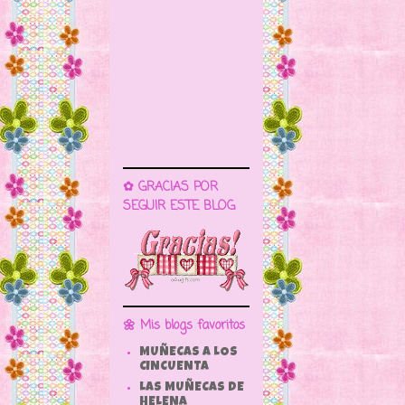
✿ GRACIAS POR
SEGUIR ESTE BLOG
🌼 Mis blogs favoritos
MUÑECAS A LOS
CINCUENTA
LAS MUÑECAS DE
HELENA