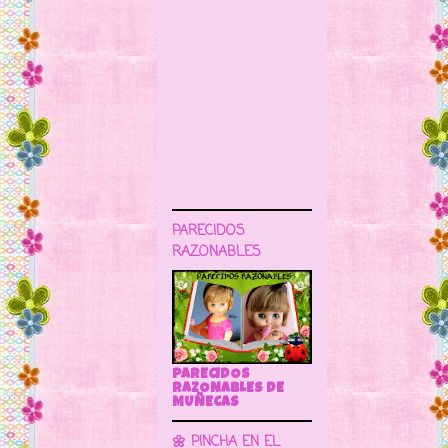
PARECIDOS
RAZONABLES
PARECIDOS
RAZONABLES DE
MUÑECAS
🌼 PINCHA EN EL