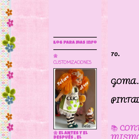
FUR
ste blog para más información
70.
🌼
SE 
CUSTOMIZACIONES
CUE
GOMA.
OJO
PINTAD
📚 CON
MISMO
🌼 EL ANTES Y EL
DESPUÉS . EL