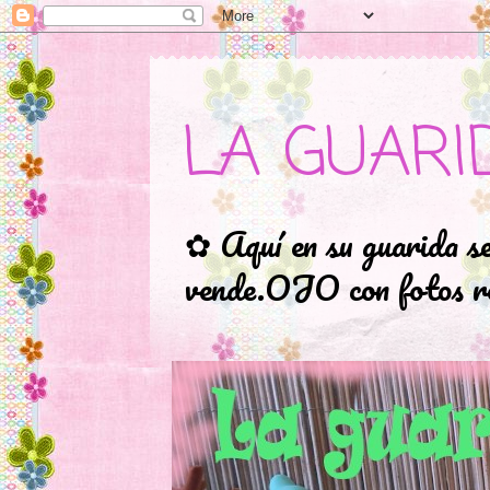
LA GUARI
✿ Aquí en su guarida s
vende.OJO con fotos ro