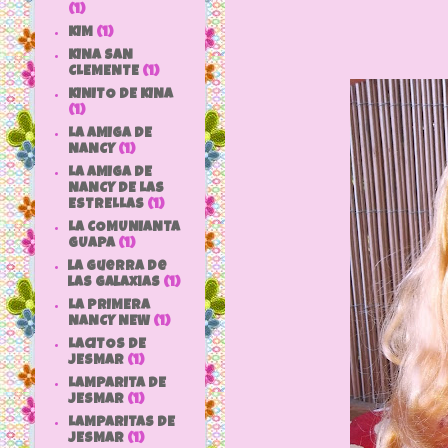
(1)
KIM
(1)
KINA SAN
CLEMENTE
(1)
KINITO DE KINA
(1)
LA AMIGA DE
NANCY
(1)
LA AMIGA DE
NANCY DE LAS
ESTRELLAS
(1)
LA COMUNIANTA
GUAPA
(1)
la guerra de
las galaxias
(1)
LA PRIMERA
NANCY NEW
(1)
LACITOS DE
JESMAR
(1)
LAMPARITA DE
JESMAR
(1)
LAMPARITAS DE
JESMAR
(1)