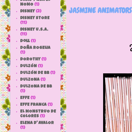
NOMO
(1)
JASMINE ANIMATORS
DISNEY
(3)
DISNEY STORE
(11)
DISNEY U.S.A.
(11)
doll
(1)
Jasmine lle
DOÑA ROGELIA
(1)
DOROTHY
(1)
DULZÓN
(1)
DULZÓN DE BB
(1)
DULZONA
(1)
DULZONA DE BB
(1)
EFFE
(1)
EFFE FRANCA
(1)
EL MONSTRUO DE
COLORES
(1)
ELENA D' AVALOR
(1)