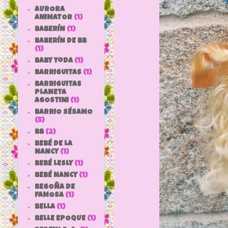
AURORA
ANIMATOR
(1)
BABERÍN
(1)
BABERÍN DE BB
(1)
baby yoda
(1)
BARRIGUITAS
(1)
BARRIGUITAS
PLANETA
AGOSTINI
(1)
BARRIO SÉSAMO
(5)
bb
(2)
BEBÉ DE LA
NANCY
(1)
BEBÉ LESLY
(1)
BEBÉ NANCY
(1)
BEGOÑA DE
FAMOSA
(1)
BELLA
(1)
BELLE EPOQUE
(1)