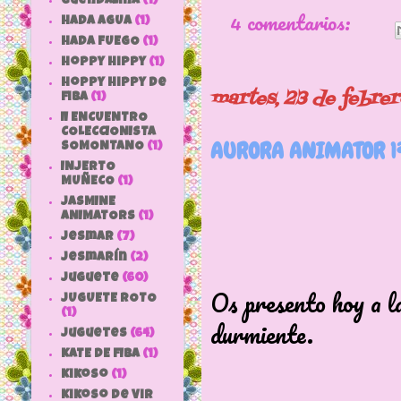
Guendalina
(1)
4 comentarios:
HADA AGUA
(1)
HADA FUEGO
(1)
hoppy hippy
(1)
hoppy hippy de
martes, 23 de febre
fiba
(1)
II ENCUENTRO
COLECCIONISTA
AURORA ANIMATOR 1ª,
SOMONTANO
(1)
INJERTO
MUÑECO
(1)
JASMINE
ANIMATORS
(1)
jesmar
(7)
jesmarín
(2)
juguete
(60)
Os presento hoy a l
JUGUETE ROTO
(1)
durmiente.
Juguetes
(64)
KATE DE FIBA
(1)
Kikoso
(1)
Kikoso de Vir