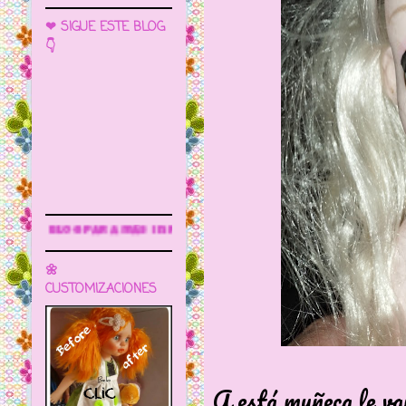
❤ SIGUE ESTE BLOG
👇
más información
🌼
CUSTOMIZACIONES
A está muñeca le va