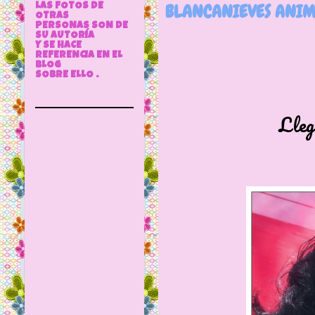
BLANCANIEVES ANIM
LAS FOTOS DE
OTRAS
PERSONAS SON DE
SU AUTORÍA
Y SE HACE
REFERENCIA EN EL
BLOG
SOBRE ELLO .
Llegó al blog 