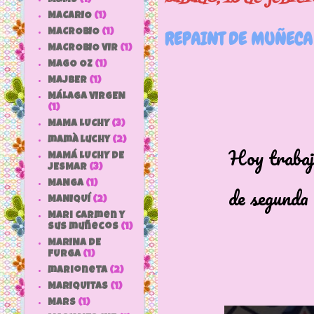
MACARIO
(1)
MACROBIO
(1)
REPAINT DE MUÑECA
MACROBIO VIR
(1)
MAGO OZ
(1)
MAJBER
(1)
MÁLAGA VIRGEN
(1)
MAMA LUCHY
(3)
mamà luchy
(2)
Hoy trabajamos 
MAMÁ LUCHY DE
JESMAR
(3)
MANGA
(1)
de segunda m
MANIQUÍ
(2)
Mari Carmen y
sus muñecos
(1)
MARINA DE
FURGA
(1)
marioneta
(2)
MARIQUITAS
(1)
MARS
(1)