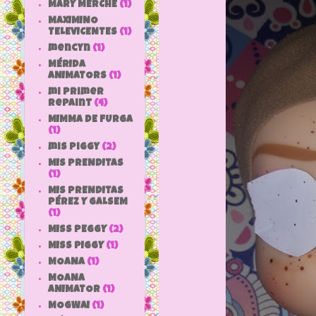
MARY MERCHE
(1)
MAXIMINO
TELEVICENTES
(1)
mencyn
(1)
MÉRIDA
ANIMATORS
(1)
mi primer
repaint
(4)
MIMMA DE FURGA
(1)
mis piggy
(2)
MIS PRENDITAS
(1)
MIS PRENDITAS
PÉREZ Y GALSEM
(1)
MISS PEGGY
(2)
MISS PIGGY
(1)
MOANA
(1)
MOANA
ANIMATOR
(1)
MOGWAI
(1)