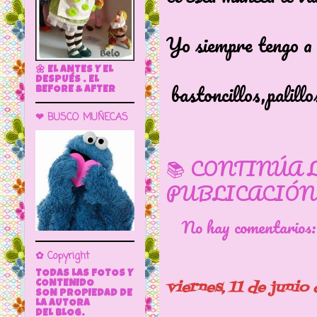
Yo siempre tengo a 
🌼 EL ANTES Y EL
DESPUÉS . EL
bastoncillos,palillo
BEFORE & AFTER
❤ BUSCO MUÑECAS
📚 CONTINÚA 
PUBLICACIÓN
No hay comentarios
✿ Copyright
TODAS LAS FOTOS Y
viernes, 11 de junio
CONTENIDO
SON PROPIEDAD DE
LA AUTORA
DEL BLOG.