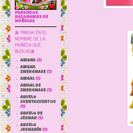
PARECIDOS
RAZONABLES DE
MUÑECAS
🌼 PINCHA EN EL
NOMBRE DE LA
MUÑECA QUE
BUSCAS🌼
ABIGAIL
(1)
ABIGAIL
ZWERGNASE
(1)
ABIGAL
(1)
ABIGAL DE
ZWERGNASE
(1)
ABUELO
CUENTACUENTOS
(1)
ABUELO DE
JESMAR
(1)
ABUELO
JESMARÍN
(1)