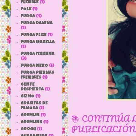
FLEXIBLE
(1)
FOLK
(1)
FURGA
(4)
FURGA DAMINA
(1)
FURGA FLEXI
(1)
FURGA ISABELLA
(1)
FURGA ITALIANA
(3)
FURGA NERO
(1)
FURGA PIERNAS
FLEXIBLES
(1)
GENTE
DESPIERTA
(1)
GIZMO
(1)
GRASITAS DE
FAMOSA
(1)
📚 CONTINÚA 
GREMLIN
(1)
GREMLINS
(1)
PUBLICACIÓN
grogu
(1)