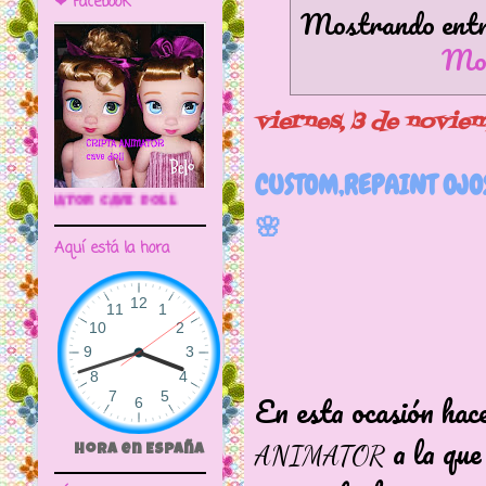
❤ Facebook
Mostrando entra
Mos
viernes, 3 de novie
CUSTOM,REPAINT OJO
🌼CRIPTA ANIMATOR CAVE DOLL
🌸
Aquí está la hora
En esta ocasión ha
a la que
ANIMATOR
Hora en España