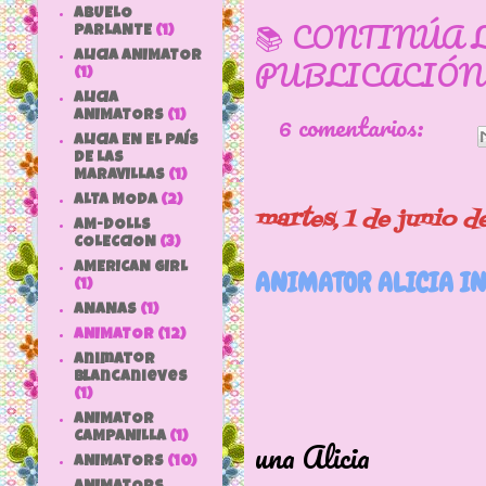
ABUELO
📚 CONTINÚA 
PARLANTE
(1)
ALICIA ANIMATOR
PUBLICACIÓN
(1)
ALICIA
6 comentarios:
ANIMATORS
(1)
ALICIA EN EL PAÍS
DE LAS
MARAVILLAS
(1)
ALTA MODA
(2)
martes, 1 de junio d
AM-DOLLS
COLECCION
(3)
AMERICAN GIRL
ANIMATOR ALICIA I
(1)
ANANAS
(1)
ANIMATOR
(12)
animator
blancanieves
(1)
Nos ha
ANIMATOR
CAMPANILLA
(1)
una Alicia
ANIMATORS
(10)