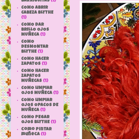
BARRIGUITAS
(1)
COMO ABRIR
CABEZA BLYTHE
(1)
COMO DAR
BRILLO OJOS
MUÑECA
(1)
COMO
DESMONTAR
BLYTHE
(1)
COMO HACER
ZAPATOS
(1)
COMO HACER
ZAPATOS
MUÑECAS
(1)
COMO LIMPIAR
OJOS MUÑECA
(1)
COMO LIMPIAR
OJOS OPACOS DE
MUÑECA
(1)
COMO PEGAR
OJOS BLYTHE
(1)
como pintar
muñeca
(1)