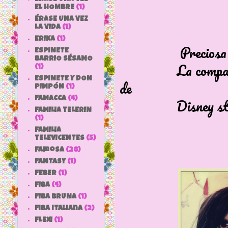
EL HOMBRE
(1)
ÉRASE UNA VEZ
LA VIDA
(1)
ERIKA
(1)
Preciosa animat
ESPINETE
BARRIO SÉSAMO
La comparo ya co
(1)
ESPINETE Y DON
de
PIMPÓN
(1)
Disney sto
FAMACCA
(4)
FAMILIA TELERIN
(1)
FAMILIA
TELEVICENTES
(5)
Famosa
(28)
FANTASY
(1)
FEBER
(1)
FIBA
(4)
FIBA BRUNA
(1)
fiba italiana
(2)
FLEXI
(1)