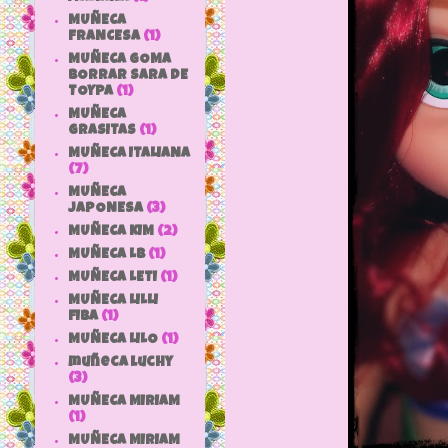
MUÑECA
FRANCESA
(1)
MUÑECA GOMA
BORRAR SARA DE
TOYPA
(1)
MUÑECA
GRASITAS
(1)
MUÑECA ITALIANA
(7)
MUÑECA
JAPONESA
(3)
MUÑECA KIM
(2)
MUÑECA LB
(1)
MUÑECA LETI
(1)
MUÑECA LILLI
FIBA
(1)
MUÑECA LILO
(1)
muñeca luchy
(3)
MUÑECA MIRIAM
(1)
MUÑECA MIRIAM