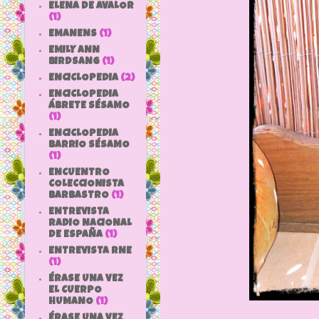
ELENA DE AVALOR
(1)
EMANENS
(1)
EMILY ANN
BIRDSANG
(1)
ENCICLOPEDIA
(2)
ENCICLOPEDIA
ÁBRETE SÉSAMO
(1)
ENCICLOPEDIA
BARRIO SÉSAMO
(1)
ENCUENTRO
COLECCIONISTA
BARBASTRO
(1)
ENTREVISTA
RADIO NACIONAL
DE ESPAÑA
(1)
ENTREVISTA RNE
(1)
ÉRASE UNA VEZ
EL CUERPO
HUMANO
(1)
ÉRASE UNA VEZ