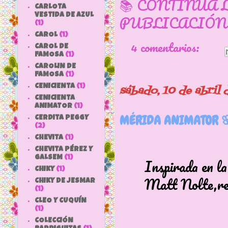
📚 CONTINÚA 
CARLOTA
PUBLICACIÓN
VESTIDA DE AZUL
(1)
CAROL
(1)
4 comentarios:
CAROL DE
FAMOSA
(1)
CAROLIN DE
FAMOSA
(1)
CENICIENTA
(1)
sábado, 10 de abril 
CENICIENTA
ANIMATOR
(1)
MÉRIDA ANIMATOR 
CERDITA PEGGY
(2)
CHEVITA
(1)
CHEVITA PÉREZ Y
GALSEM
(1)
Inspirada en la di
CHIKY
(1)
Matt Nolte,resu
CHIKY DE JESMAR
(1)
CLEO Y CUQUÍN
(1)
COLECCIÓN