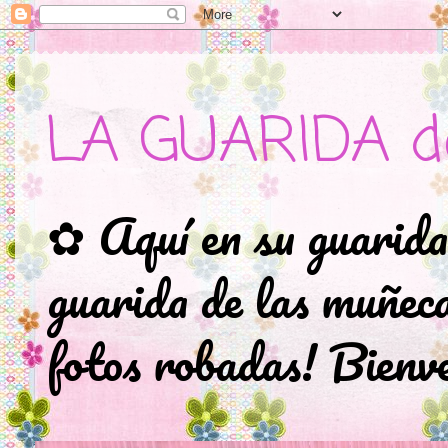
LA GUARIDA d
✿ Aquí en su guarida
guarida de las muñec
fotos robadas! Bienve