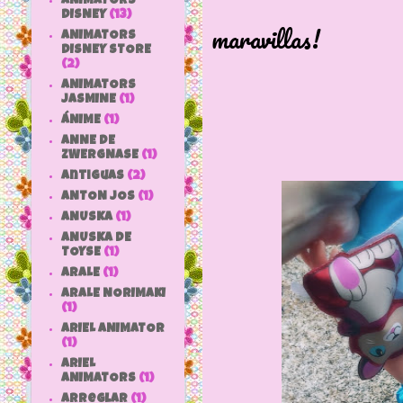
en el 
ANIMATORS
DISNEY
(13)
maravillas!
ANIMATORS
DISNEY STORE
(2)
ANIMATORS
JASMINE
(1)
ÁNIME
(1)
ANNE DE
ZWERGNASE
(1)
antiguas
(2)
ANTON JOS
(1)
ANUSKA
(1)
ANUSKA DE
TOYSE
(1)
ARALE
(1)
ARALE NORIMAKI
(1)
ARIEL ANIMATOR
(1)
ARIEL
ANIMATORS
(1)
arreglar
(1)