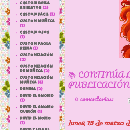
custom bella
animator
(2)
custom fácil
(3)
CUSTOM MUÑECA
(1)
custom ojos
(1)
CUSTOM PAOLA
REINA
(1)
CUSTOMIZACIÓN
(2)
CUSTOMIZACIÓN
📚 CONTINÚA 
DE MUÑECA
(2)
CUSTOMIZACIÓN
PUBLICACIÓN
MUÑECA
(4)
DAMINA
(2)
4 comentarios:
DAVID EL GNOMO
(1)
DAVID EL GNOMO
QUIRÓN
(1)
DAVID EL NOMO
lunes, 15 de marzo 
(1)
DAVID Y LISA EL