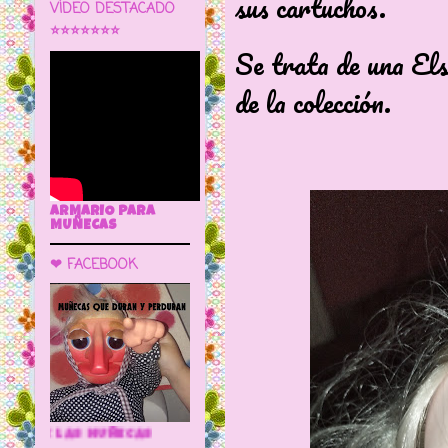
sus cartuchos.
VÍDEO DESTACADO
⭐⭐⭐⭐⭐⭐⭐
Se trata de una El
de la colección.
ARMARIO PARA
MUÑECAS
❤ FACEBOOK
🌼 LA CUEVA DE LAS MUÑECAS