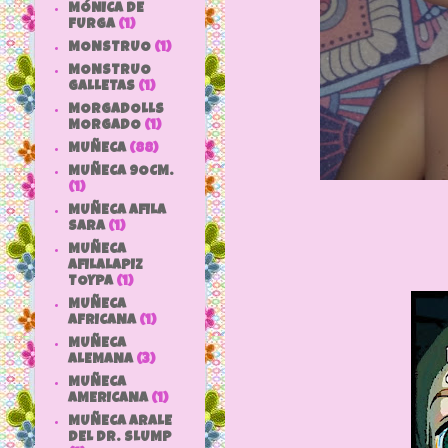
MÓNICA DE
FURGA
(1)
MONSTRUO
(1)
MONSTRUO
GALLETAS
(1)
MORGADOLLS
MORGADO
(1)
MUÑECA
(88)
MUÑECA 9OCM.
(1)
MUÑECA AFILA
SARA
(1)
MUÑECA
AFILALAPIZ
TOYPA
(1)
MUÑECA
AFRICANA
(1)
MUÑECA
ALEMANA
(3)
MUÑECA
AMERICANA
(1)
MUÑECA ARALE
DEL DR. SLUMP