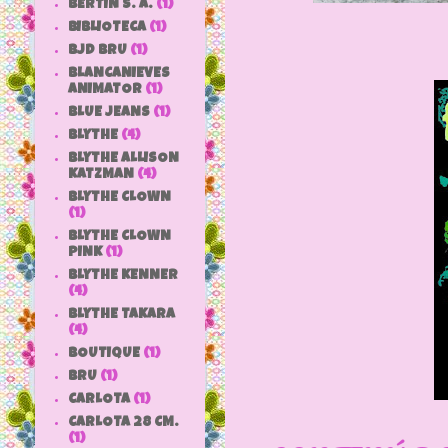
BERTIN S. A.
(1)
BIBLIOTECA
(1)
BJD BRU
(1)
BLANCANIEVES
ANIMATOR
(1)
BLUE JEANS
(1)
BLYTHE
(4)
BLYTHE ALLISON
KATZMAN
(4)
BLYTHE CLOWN
(1)
BLYTHE CLOWN
PINK
(1)
BLYTHE KENNER
(4)
BLYTHE TAKARA
(4)
BOUTIQUE
(1)
BRU
(1)
CARLOTA
(1)
CARLOTA 28 CM.
(1)