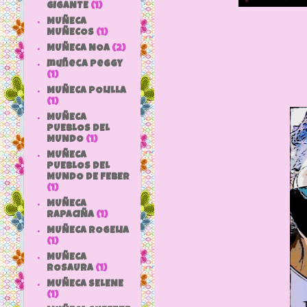
GIGANTE
(1)
MUÑECA
MUÑECOS
(1)
MUÑECA NOA
(2)
muñeca peggy
(1)
MUÑECA POLILLA
(1)
MUÑECA
PUEBLOS DEL
MUNDO
(1)
MUÑECA
PUEBLOS DEL
MUNDO DE FEBER
(1)
MUÑECA
RAPACIÑA
(1)
MUÑECA ROGELIA
(1)
MUÑECA
ROSAURA
(1)
MUÑECA SELENE
(1)