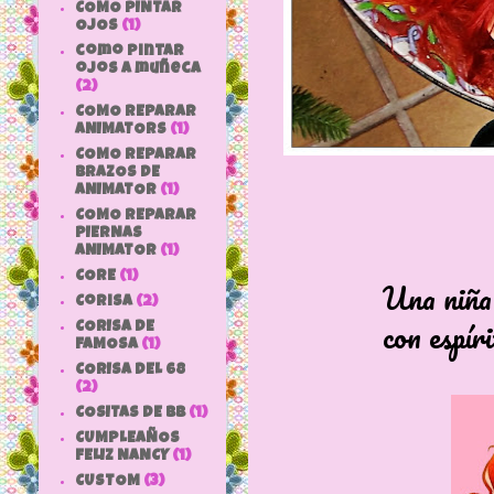
COMO PINTAR
OJOS
(1)
como pintar
ojos a muñeca
(2)
COMO REPARAR
ANIMATORS
(1)
COMO REPARAR
BRAZOS DE
ANIMATOR
(1)
COMO REPARAR
PIERNAS
ANIMATOR
(1)
CORE
(1)
Una niña anim
Corisa
(2)
con espíritu a
CORISA DE
FAMOSA
(1)
CORISA DEL 68
(2)
COSITAS DE bb
(1)
CUMPLEAÑOS
FELIZ NANCY
(1)
CUSTOM
(3)