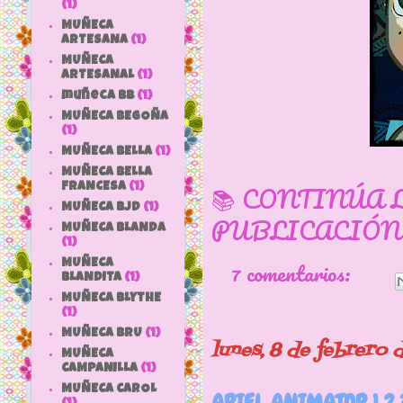
(1)
MUÑECA
ARTESANA
(1)
MUÑECA
ARTESANAL
(1)
muñeca bb
(1)
MUÑECA BEGOÑA
(1)
MUÑECA BELLA
(1)
MUÑECA BELLA
📚 CONTINÚA 
FRANCESA
(1)
MUÑECA BJD
(1)
PUBLICACIÓN
MUÑECA BLANDA
(1)
7 comentarios:
MUÑECA
BLANDITA
(1)
MUÑECA BLYTHE
(1)
MUÑECA BRU
(1)
lunes, 8 de febrero 
MUÑECA
CAMPANILLA
(1)
MUÑECA CAROL
ARIEL ANIMATOR 1,2,3