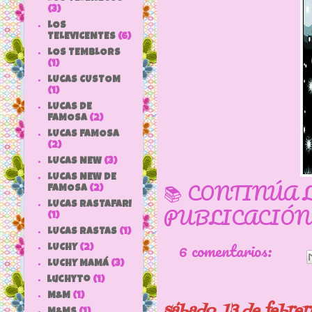
(3)
LOS
TELEVICENTES
(6)
LOS TEMBLORS
(1)
LUCAS CUSTOM
(1)
LUCAS DE
FAMOSA
(2)
LUCAS FAMOSA
(2)
LUCAS NEW
(3)
LUCAS NEW DE
📚 CONTINÚA 
FAMOSA
(2)
LUCAS RASTAFARI
PUBLICACIÓN
(1)
LUCAS RASTAS
(1)
6 comentarios:
LUCHY
(2)
LUCHY MAMÁ
(3)
luchyto
(1)
M&M
(1)
sábado, 13 de febre
M&MS
(1)