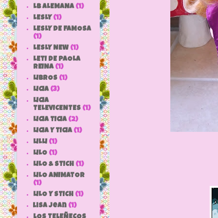
LB ALEMANA
(1)
LESLY
(1)
LESLY DE FAMOSA
(1)
LESLY NEW
(1)
LETI DE PAOLA
REINA
(1)
LIBROS
(1)
LICIA
(3)
LICIA
TELEVICENTES
(1)
LICIA TICIA
(2)
LICIA Y TICIA
(1)
LILLI
(1)
LILO
(1)
LILO & STICH
(1)
LILO ANIMATOR
(1)
LILO Y STICH
(1)
lisa jean
(1)
LOS TELEÑECOS