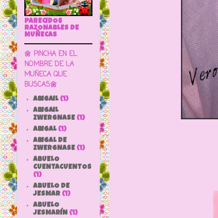
PARECIDOS
RAZONABLES DE
MUÑECAS
🌼 PINCHA EN EL
NOMBRE DE LA
MUÑECA QUE
BUSCAS🌼
ABIGAIL
(1)
ABIGAIL
ZWERGNASE
(1)
ABIGAL
(1)
ABIGAL DE
ZWERGNASE
(1)
ABUELO
CUENTACUENTOS
(1)
ABUELO DE
JESMAR
(1)
ABUELO
JESMARÍN
(1)