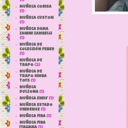
(1)
MUÑECA CORISA
(1)
MUÑECA CUSTOM
(1)
MUÑECA DAMA
ZANINI ZAMBELLI
(1)
MUÑECA DE
COLECCIÓN FEBER
(1)
MUÑECA DE
TRAPO
(2)
MUÑECA DE
TRAPO SIMBA
TOYS
(1)
MUÑECA
DULZONA
(1)
MUÑECA EMILY
(1)
MUÑECA ESTADO
UNIDENSE
(1)
MUÑECA FIBA
(1)
MUÑECA FIBA
ITALIANA
(1)