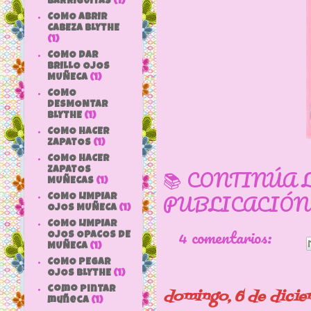
BARRIGUITAS
(1)
COMO ABRIR
CABEZA BLYTHE
(1)
COMO DAR
BRILLO OJOS
MUÑECA
(1)
COMO
DESMONTAR
BLYTHE
(1)
COMO HACER
ZAPATOS
(1)
COMO HACER
📚 CONTINÚA 
ZAPATOS
MUÑECAS
(1)
PUBLICACIÓN
COMO LIMPIAR
OJOS MUÑECA
(1)
COMO LIMPIAR
4 comentarios:
OJOS OPACOS DE
MUÑECA
(1)
COMO PEGAR
OJOS BLYTHE
(1)
como pintar
domingo, 6 de dici
muñeca
(1)