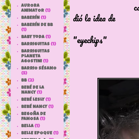
cambiando el c
AURORA
ANIMATOR
(1)
dió la idea de
BABERÍN
(1)
l
BABERÍN DE BB
(1)
"eyechips"
baby yoda
(1)
BARRIGUITAS
(1)
BARRIGUITAS
PLANETA
AGOSTINI
(1)
BARRIO SÉSAMO
(5)
bb
(2)
BEBÉ DE LA
NANCY
(1)
BEBÉ LESLY
(1)
BEBÉ NANCY
(1)
BEGOÑA DE
FAMOSA
(1)
BELLA
(1)
BELLE EPOQUE
(1)