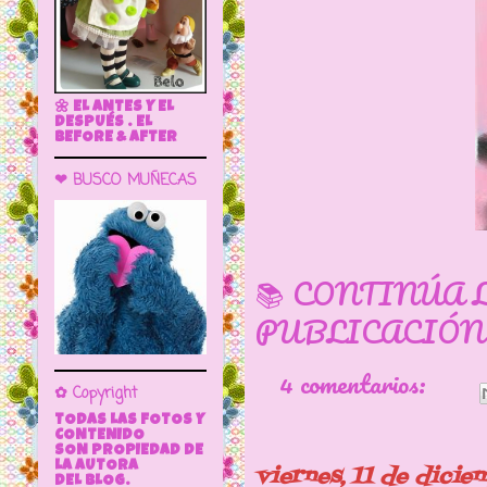
🌼 EL ANTES Y EL
DESPUÉS . EL
BEFORE & AFTER
❤ BUSCO MUÑECAS
📚 CONTINÚA 
PUBLICACIÓN
4 comentarios:
✿ Copyright
TODAS LAS FOTOS Y
CONTENIDO
SON PROPIEDAD DE
LA AUTORA
viernes, 11 de dici
DEL BLOG.