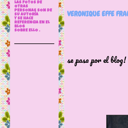
LAS FOTOS DE
OTRAS
PERSONAS SON DE
VERONIQUE EFFE FRA
SU AUTORÍA
Y SE HACE
REFERENCIA EN EL
BLOG
SOBRE ELLO .
Bueno..pue
se pasa por el blog!