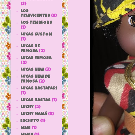
(3)
LOS
TELEVICENTES
(6)
LOS TEMBLORS
(1)
LUCAS CUSTOM
(1)
LUCAS DE
FAMOSA
(2)
LUCAS FAMOSA
(2)
LUCAS NEW
(3)
LUCAS NEW DE
FAMOSA
(2)
LUCAS RASTAFARI
(1)
LUCAS RASTAS
(1)
LUCHY
(2)
LUCHY MAMÁ
(3)
luchyto
(1)
M&M
(1)
M&MS
(1)