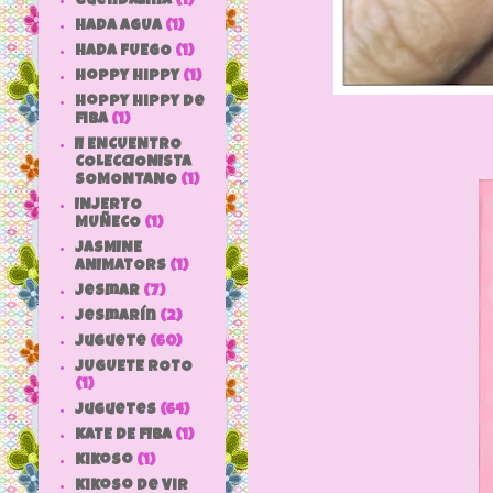
Guendalina
(1)
HADA AGUA
(1)
HADA FUEGO
(1)
hoppy hippy
(1)
hoppy hippy de
fiba
(1)
II ENCUENTRO
COLECCIONISTA
SOMONTANO
(1)
INJERTO
MUÑECO
(1)
JASMINE
ANIMATORS
(1)
jesmar
(7)
jesmarín
(2)
juguete
(60)
JUGUETE ROTO
(1)
Juguetes
(64)
KATE DE FIBA
(1)
Kikoso
(1)
Kikoso de Vir