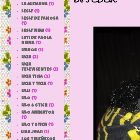
LB ALEMANA
(1)
LESLY
(1)
LESLY DE FAMOSA
(1)
LESLY NEW
(1)
LETI DE PAOLA
REINA
(1)
LIBROS
(1)
LICIA
(3)
LICIA
TELEVICENTES
(1)
LICIA TICIA
(2)
LICIA Y TICIA
(1)
LILLI
(1)
LILO
(1)
LILO & STICH
(1)
LILO ANIMATOR
(1)
LILO Y STICH
(1)
lisa jean
(1)
LOS TELEÑECOS