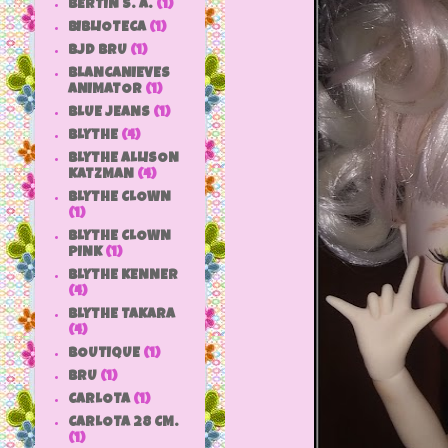
BERTIN S. A.
(1)
BIBLIOTECA
(1)
BJD BRU
(1)
BLANCANIEVES
ANIMATOR
(1)
BLUE JEANS
(1)
BLYTHE
(4)
BLYTHE ALLISON
KATZMAN
(4)
BLYTHE CLOWN
(1)
BLYTHE CLOWN
PINK
(1)
BLYTHE KENNER
(4)
BLYTHE TAKARA
(4)
BOUTIQUE
(1)
BRU
(1)
CARLOTA
(1)
CARLOTA 28 CM.
(1)