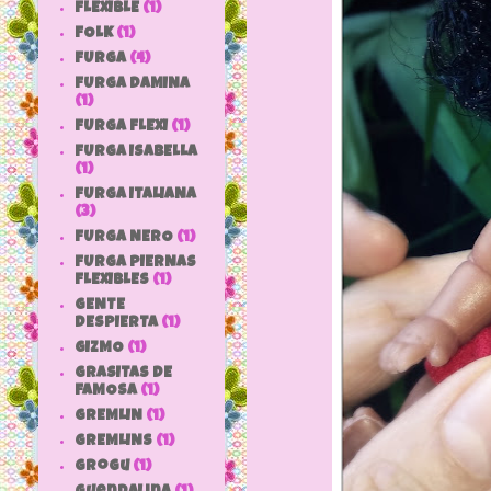
FLEXIBLE
(1)
FOLK
(1)
FURGA
(4)
FURGA DAMINA
(1)
FURGA FLEXI
(1)
FURGA ISABELLA
(1)
FURGA ITALIANA
(3)
FURGA NERO
(1)
FURGA PIERNAS
FLEXIBLES
(1)
GENTE
DESPIERTA
(1)
GIZMO
(1)
GRASITAS DE
FAMOSA
(1)
GREMLIN
(1)
GREMLINS
(1)
grogu
(1)