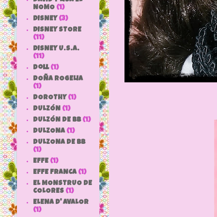
NOMO
(1)
DISNEY
(3)
DISNEY STORE
(11)
DISNEY U.S.A.
(11)
doll
(1)
DOÑA ROGELIA
(1)
DOROTHY
(1)
DULZÓN
(1)
DULZÓN DE BB
(1)
DULZONA
(1)
DULZONA DE BB
(1)
EFFE
(1)
EFFE FRANCA
(1)
EL MONSTRUO DE
COLORES
(1)
ELENA D' AVALOR
(1)