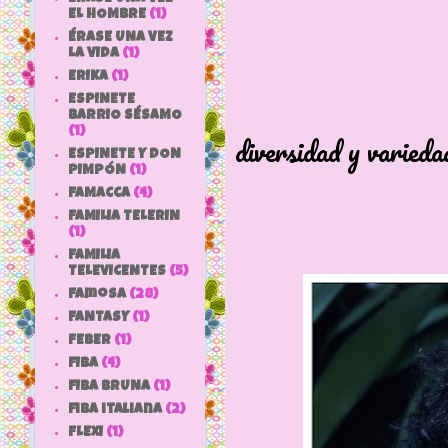
EL HOMBRE
(1)
ÉRASE UNA VEZ
LA VIDA
(1)
ERIKA
(1)
ESPINETE
Un pequeñ
BARRIO SÉSAMO
(1)
diversidad y varieda
ESPINETE Y DON
PIMPÓN
(1)
para jug
FAMACCA
(4)
FAMILIA TELERIN
(1)
FAMILIA
TELEVICENTES
(5)
Famosa
(28)
FANTASY
(1)
FEBER
(1)
FIBA
(4)
FIBA BRUNA
(1)
fiba italiana
(2)
FLEXI
(1)