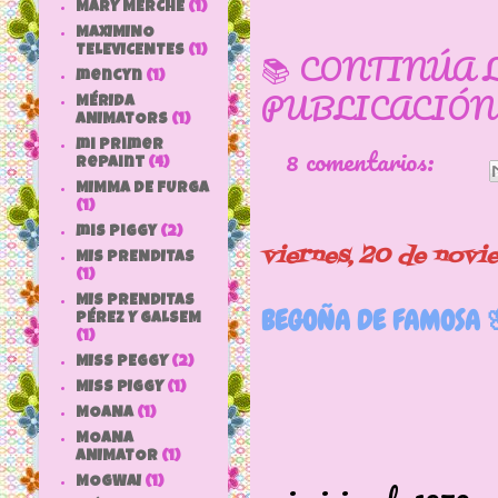
MARY MERCHE
(1)
MAXIMINO
TELEVICENTES
(1)
📚 CONTINÚA 
mencyn
(1)
PUBLICACIÓN
MÉRIDA
ANIMATORS
(1)
mi primer
8 comentarios:
repaint
(4)
MIMMA DE FURGA
(1)
mis piggy
(2)
viernes, 20 de nov
MIS PRENDITAS
(1)
MIS PRENDITAS
BEGOÑA DE FAMOSA 
PÉREZ Y GALSEM
(1)
MISS PEGGY
(2)
MISS PIGGY
(1)
MOANA
(1)
MOANA
Finale
ANIMATOR
(1)
MOGWAI
(1)