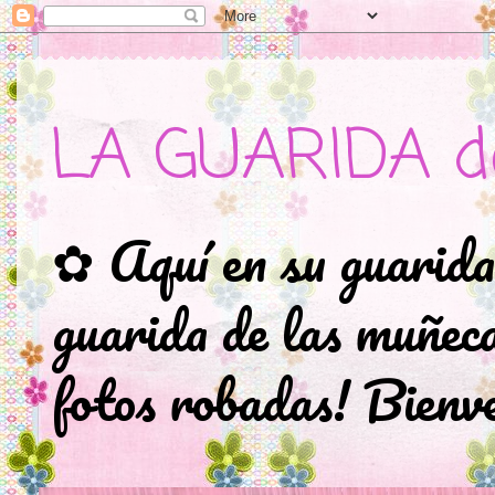
LA GUARIDA d
✿ Aquí en su guarida
guarida de las muñec
fotos robadas! Bienve