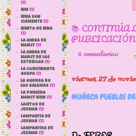
(1)
KIM
(1)
KINA SAN
CLEMENTE
(1)
📚 CONTINÚA 
KINITO DE KINA
(1)
PUBLICACIÓN
LA AMIGA DE
NANCY
(1)
6 comentarios:
LA AMIGA DE
NANCY DE LAS
ESTRELLAS
(1)
LA COMUNIANTA
GUAPA
(1)
viernes, 27 de novi
la guerra de
las galaxias
(1)
LA PRIMERA
MUÑECA PUEBLOS DE
NANCY NEW
(1)
LACITOS DE
JESMAR
(1)
LAMPARITA DE
Muñeca p
JESMAR
(1)
LAMPARITAS DE
De FEBER
JESMAR
(1)