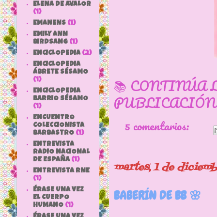
ELENA DE AVALOR
(1)
EMANENS
(1)
EMILY ANN
BIRDSANG
(1)
ENCICLOPEDIA
(2)
ENCICLOPEDIA
ÁBRETE SÉSAMO
📚 CONTINÚA 
(1)
ENCICLOPEDIA
PUBLICACIÓN
BARRIO SÉSAMO
(1)
ENCUENTRO
5 comentarios:
COLECCIONISTA
BARBASTRO
(1)
ENTREVISTA
RADIO NACIONAL
DE ESPAÑA
(1)
martes, 1 de diciem
ENTREVISTA RNE
(1)
ÉRASE UNA VEZ
BABERÍN DE BB 🌸
EL CUERPO
HUMANO
(1)
ÉRASE UNA VEZ