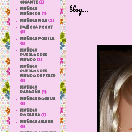
GIGANTE
(1)
blog...
MUÑECA
MUÑECOS
(1)
MUÑECA NOA
(2)
muñeca peggy
(1)
MUÑECA POLILLA
(1)
MUÑECA
PUEBLOS DEL
MUNDO
(1)
MUÑECA
PUEBLOS DEL
MUNDO DE FEBER
(1)
MUÑECA
RAPACIÑA
(1)
MUÑECA ROGELIA
(1)
MUÑECA
ROSAURA
(1)
MUÑECA SELENE
(1)