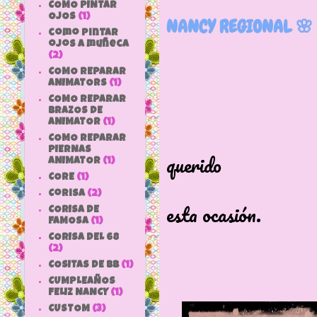
COMO PINTAR
OJOS
(1)
NANCY REGIONAL 🌸
como pintar
ojos a muñeca
(2)
COMO REPARAR
ANIMATORS
(1)
COMO REPARAR
BRAZOS DE
ANIMATOR
(1)
Esta preci
COMO REPARAR
PIERNAS
querido
ANIMATOR
(1)
CORE
(1)
vestirse de
Corisa
(2)
esta ocasión.
CORISA DE
FAMOSA
(1)
CORISA DEL 68
(2)
COSITAS DE bb
(1)
CUMPLEAÑOS
FELIZ NANCY
(1)
CUSTOM
(3)