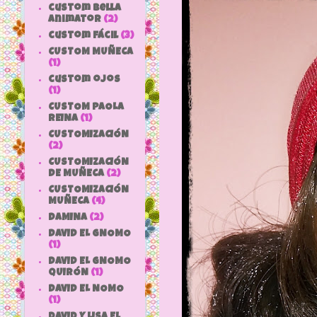
custom bella
animator
(2)
custom fácil
(3)
CUSTOM MUÑECA
(1)
custom ojos
(1)
CUSTOM PAOLA
REINA
(1)
CUSTOMIZACIÓN
(2)
CUSTOMIZACIÓN
DE MUÑECA
(2)
CUSTOMIZACIÓN
MUÑECA
(4)
DAMINA
(2)
DAVID EL GNOMO
(1)
DAVID EL GNOMO
QUIRÓN
(1)
DAVID EL NOMO
(1)
DAVID Y LISA EL