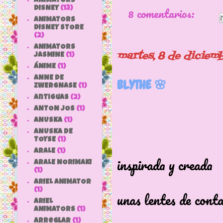
ANIMATORS
8 comentarios:
DISNEY
(13)
ANIMATORS
DISNEY STORE
(2)
ANIMATORS
martes, 8 de diciem
JASMINE
(1)
ÁNIME
(1)
ANNE DE
BLYTHE 🌸
ZWERGNASE
(1)
antiguas
(2)
ANTON JOS
(1)
ANUSKA
(1)
ANUSKA DE
TOYSE
(1)
La muñec
ARALE
(1)
inspirada y creada
ARALE NORIMAKI
(1)
por Alliso
ARIEL ANIMATOR
(1)
unas lentes de cont
ARIEL
ANIMATORS
(1)
se tiñeron
arreglar
(1)