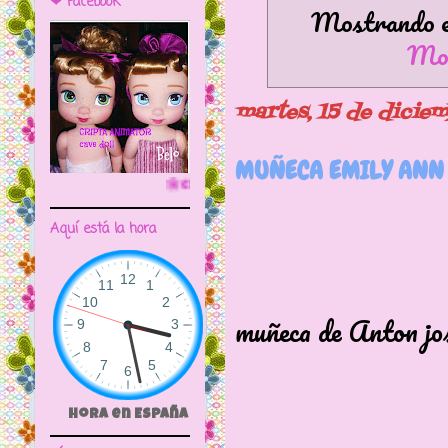
❤ Facebook
Mostrando en
Mos
martes, 15 de dicie
MUÑECA EMILY ANN 
🌼CRIPTA ANIMATOR CAVE DOLL
Aquí está la hora
Os muestr
muñeca de Anton jo
Hora en España