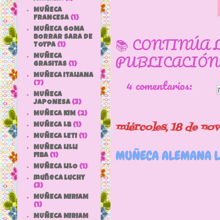
MUÑECA
FRANCESA
(1)
MUÑECA GOMA
BORRAR SARA DE
📚 CONTINÚA 
TOYPA
(1)
PUBLICACIÓN
MUÑECA
GRASITAS
(1)
MUÑECA ITALIANA
4 comentarios:
(7)
MUÑECA
JAPONESA
(3)
MUÑECA KIM
(2)
miércoles, 18 de no
MUÑECA LB
(1)
MUÑECA LETI
(1)
MUÑECA LILLI
MUÑECA ALEMANA L
FIBA
(1)
MUÑECA LILO
(1)
muñeca luchy
(3)
MUÑECA MIRIAM
(1)
Mirar que p
MUÑECA MIRIAM