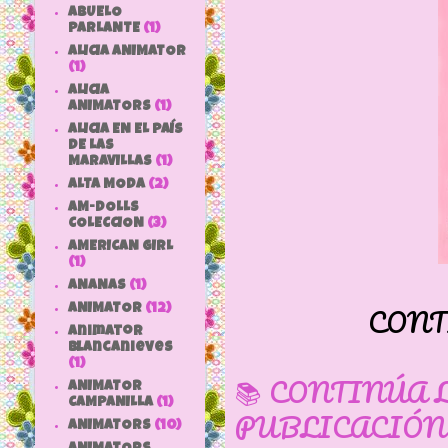
ABUELO
PARLANTE
(1)
ALICIA ANIMATOR
(1)
ALICIA
ANIMATORS
(1)
ALICIA EN EL PAÍS
DE LAS
MARAVILLAS
(1)
ALTA MODA
(2)
AM-DOLLS
COLECCION
(3)
AMERICAN GIRL
(1)
ANANAS
(1)
CONT
ANIMATOR
(12)
animator
blancanieves
(1)
📚 CONTINÚA 
ANIMATOR
CAMPANILLA
(1)
PUBLICACIÓN
ANIMATORS
(10)