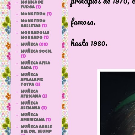
principios de 1970, e
MÓNICA DE
Esta pre
FURGA
(1)
MONSTRUO
(1)
famosa.
MONSTRUO
GALLETAS
(1)
Se alar
MORGADOLLS
MORGADO
(1)
hasta 1980.
MUÑECA
(88)
MUÑECA 9OCM.
(1)
MUÑECA AFILA
SARA
(1)
MUÑECA
AFILALAPIZ
TOYPA
(1)
MUÑECA
AFRICANA
(1)
MUÑECA
ALEMANA
(3)
MUÑECA
AMERICANA
(1)
MUÑECA ARALE
DEL DR. SLUMP