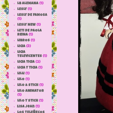
LB ALEMANA
(1)
LESLY
(1)
LESLY DE FAMOSA
(1)
LESLY NEW
(1)
LETI DE PAOLA
REINA
(1)
LIBROS
(1)
LICIA
(3)
LICIA
TELEVICENTES
(1)
LICIA TICIA
(2)
LICIA Y TICIA
(1)
LILLI
(1)
LILO
(1)
LILO & STICH
(1)
LILO ANIMATOR
(1)
LILO Y STICH
(1)
lisa jean
(1)
LOS TELEÑECOS