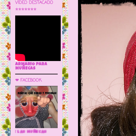
VÍDEO DESTACADO
⭐⭐⭐⭐⭐⭐⭐
ARMARIO PARA
MUÑECAS
❤ FACEBOOK
🌼 LA CUEVA DE LAS MUÑECAS