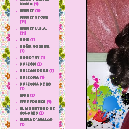
NOMO
(1)
DISNEY
(3)
DISNEY STORE
(11)
DISNEY U.S.A.
(11)
doll
(1)
DOÑA ROGELIA
(1)
DOROTHY
(1)
DULZÓN
(1)
DULZÓN DE BB
(1)
DULZONA
(1)
DULZONA DE BB
(1)
EFFE
(1)
EFFE FRANCA
(1)
EL MONSTRUO DE
COLORES
(1)
ELENA D' AVALOR
(1)