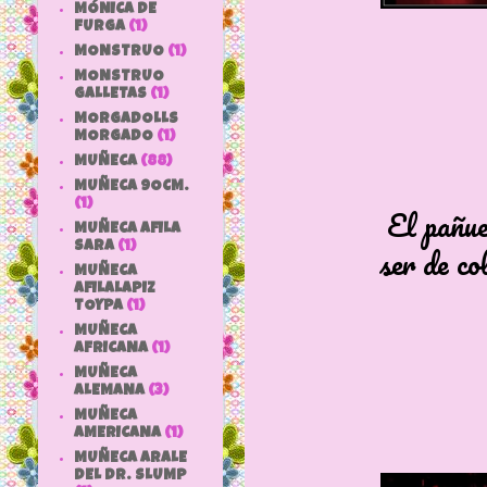
MÓNICA DE
FURGA
(1)
MONSTRUO
(1)
MONSTRUO
GALLETAS
(1)
MORGADOLLS
MORGADO
(1)
MUÑECA
(88)
MUÑECA 9OCM.
(1)
El pañuel
MUÑECA AFILA
SARA
(1)
ser de col
MUÑECA
AFILALAPIZ
TOYPA
(1)
MUÑECA
AFRICANA
(1)
MUÑECA
ALEMANA
(3)
MUÑECA
AMERICANA
(1)
MUÑECA ARALE
DEL DR. SLUMP