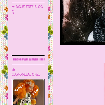
❤ SIGUE ESTE BLOG
👇
ás información
🌼
CUSTOMIZACIONES