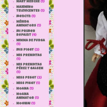
MARY MERCHE
(1)
MAXIMINO
TELEVICENTES
(1)
mencyn
(1)
MÉRIDA
ANIMATORS
(1)
mi primer
repaint
(4)
MIMMA DE FURGA
(1)
mis piggy
(2)
MIS PRENDITAS
(1)
MIS PRENDITAS
PÉREZ Y GALSEM
(1)
MISS PEGGY
(2)
MISS PIGGY
(1)
MOANA
(1)
MOANA
ANIMATOR
(1)
MOGWAI
(1)