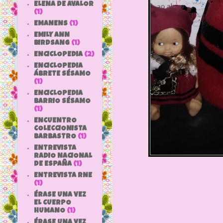
ELENA DE AVALOR
(1)
EMANENS
(1)
EMILY ANN
BIRDSANG
(1)
ENCICLOPEDIA
(2)
ENCICLOPEDIA
ÁBRETE SÉSAMO
(1)
ENCICLOPEDIA
BARRIO SÉSAMO
(1)
ENCUENTRO
COLECCIONISTA
BARBASTRO
(1)
ENTREVISTA
RADIO NACIONAL
DE ESPAÑA
(1)
ENTREVISTA RNE
(1)
ÉRASE UNA VEZ
EL CUERPO
HUMANO
(1)
ÉRASE UNA VEZ