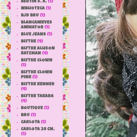
BERTIN S. A.
(1)
BIBLIOTECA
(1)
BJD BRU
(1)
BLANCANIEVES
ANIMATOR
(1)
BLUE JEANS
(1)
BLYTHE
(4)
BLYTHE ALLISON
KATZMAN
(4)
BLYTHE CLOWN
(1)
BLYTHE CLOWN
PINK
(1)
BLYTHE KENNER
(4)
BLYTHE TAKARA
(4)
BOUTIQUE
(1)
BRU
(1)
CARLOTA
(1)
CARLOTA 28 CM.
(1)