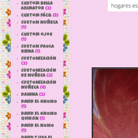
custom bella
animator
(2)
custom fácil
(3)
CUSTOM MUÑECA
(1)
custom ojos
(1)
CUSTOM PAOLA
REINA
(1)
CUSTOMIZACIÓN
(2)
CUSTOMIZACIÓN
DE MUÑECA
(2)
CUSTOMIZACIÓN
MUÑECA
(4)
DAMINA
(2)
DAVID EL GNOMO
(1)
DAVID EL GNOMO
QUIRÓN
(1)
DAVID EL NOMO
(1)
DAVID Y LISA EL