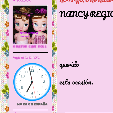
domingo, 6 de dici
❤ Facebook
NANCY REGIO
🌼CRIPTA ANIMATOR CAVE DOLL
Esta preci
Aquí está la hora
querido
vestirse de
esta ocasión.
Hora en España