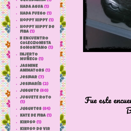
Guendalina
(1)
HADA AGUA
(1)
HADA FUEGO
(1)
hoppy hippy
(1)
hoppy hippy de
fiba
(1)
II ENCUENTRO
COLECCIONISTA
SOMONTANO
(1)
INJERTO
MUÑECO
(1)
JASMINE
ANIMATORS
(1)
jesmar
(7)
jesmarín
(2)
juguete
(60)
Fue este encu
JUGUETE ROTO
(1)
B
Juguetes
(64)
KATE DE FIBA
(1)
Kikoso
(1)
Kikoso de Vir