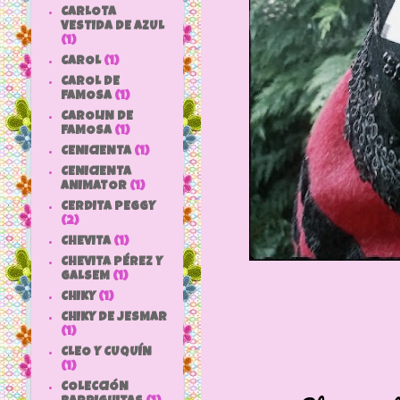
CARLOTA
VESTIDA DE AZUL
(1)
CAROL
(1)
CAROL DE
FAMOSA
(1)
CAROLIN DE
FAMOSA
(1)
CENICIENTA
(1)
CENICIENTA
ANIMATOR
(1)
CERDITA PEGGY
(2)
CHEVITA
(1)
CHEVITA PÉREZ Y
GALSEM
(1)
CHIKY
(1)
CHIKY DE JESMAR
(1)
CLEO Y CUQUÍN
(1)
COLECCIÓN