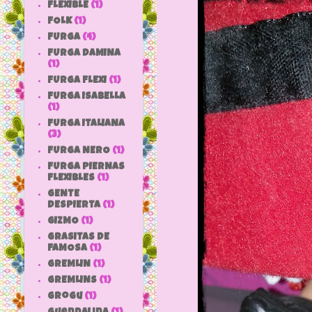
FLEXIBLE
(1)
FOLK
(1)
FURGA
(4)
FURGA DAMINA
(1)
FURGA FLEXI
(1)
FURGA ISABELLA
(1)
FURGA ITALIANA
(3)
FURGA NERO
(1)
FURGA PIERNAS
FLEXIBLES
(1)
GENTE
DESPIERTA
(1)
GIZMO
(1)
GRASITAS DE
FAMOSA
(1)
GREMLIN
(1)
GREMLINS
(1)
grogu
(1)