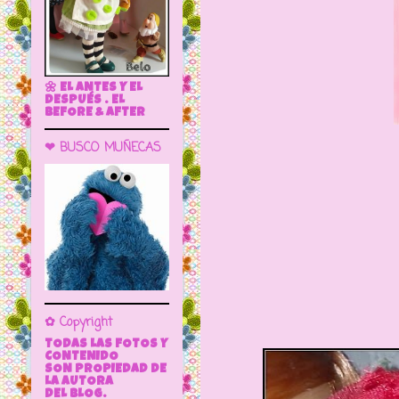
🌼 EL ANTES Y EL
DESPUÉS . EL
BEFORE & AFTER
❤ BUSCO MUÑECAS
✿ Copyright
TODAS LAS FOTOS Y
CONTENIDO
SON PROPIEDAD DE
LA AUTORA
DEL BLOG.