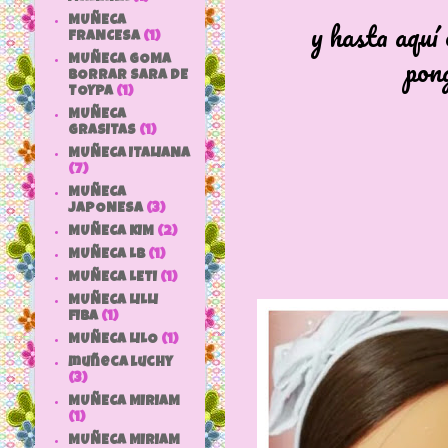
y hasta aquí
MUÑECA
FRANCESA
(1)
pong
MUÑECA GOMA
BORRAR SARA DE
TOYPA
(1)
MUÑECA
GRASITAS
(1)
MUÑECA ITALIANA
(7)
MUÑECA
JAPONESA
(3)
MUÑECA KIM
(2)
MUÑECA LB
(1)
MUÑECA LETI
(1)
MUÑECA LILLI
FIBA
(1)
MUÑECA LILO
(1)
muñeca luchy
(3)
MUÑECA MIRIAM
(1)
MUÑECA MIRIAM