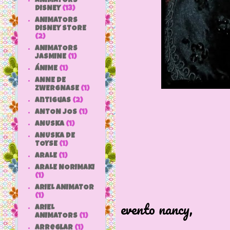
ANIMATORS
DISNEY
(13)
ANIMATORS
DISNEY STORE
(2)
ANIMATORS
JASMINE
(1)
ÁNIME
(1)
ANNE DE
ZWERGNASE
(1)
antiguas
(2)
ANTON JOS
(1)
ANUSKA
(1)
ANUSKA DE
TOYSE
(1)
ARALE
(1)
ARALE NORIMAKI
(1)
Lleva un a
ARIEL ANIMATOR
(1)
evento nancy,
ARIEL
ANIMATORS
(1)
con su pro
arreglar
(1)