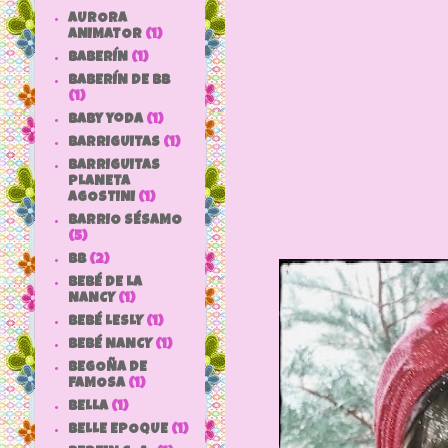
Se ha 
AURORA
ANIMATOR
(1)
jej
BABERÍN
(1)
BABERÍN DE BB
(1)
baby yoda
(1)
BARRIGUITAS
(1)
BARRIGUITAS
PLANETA
AGOSTINI
(1)
BARRIO SÉSAMO
(5)
bb
(2)
BEBÉ DE LA
NANCY
(1)
BEBÉ LESLY
(1)
BEBÉ NANCY
(1)
BEGOÑA DE
FAMOSA
(1)
BELLA
(1)
BELLE EPOQUE
(1)