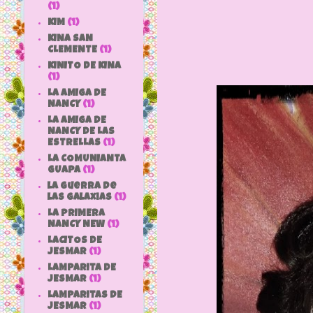
(1)
KIM
(1)
KINA SAN
CLEMENTE
(1)
KINITO DE KINA
(1)
LA AMIGA DE
NANCY
(1)
LA AMIGA DE
NANCY DE LAS
ESTRELLAS
(1)
LA COMUNIANTA
GUAPA
(1)
la guerra de
las galaxias
(1)
LA PRIMERA
NANCY NEW
(1)
LACITOS DE
JESMAR
(1)
LAMPARITA DE
JESMAR
(1)
LAMPARITAS DE
JESMAR
(1)