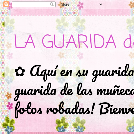
LA GUARIDA d
✿ Aquí en su guarida
guarida de las muñec
fotos robadas! Bienve