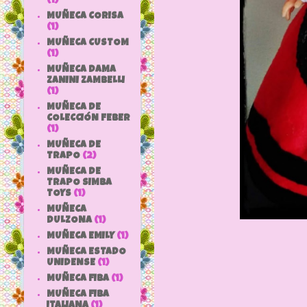
(1)
MUÑECA CORISA
(1)
MUÑECA CUSTOM
(1)
MUÑECA DAMA
ZANINI ZAMBELLI
(1)
MUÑECA DE
COLECCIÓN FEBER
(1)
MUÑECA DE
TRAPO
(2)
MUÑECA DE
TRAPO SIMBA
TOYS
(1)
MUÑECA
DULZONA
(1)
MUÑECA EMILY
(1)
MUÑECA ESTADO
UNIDENSE
(1)
MUÑECA FIBA
(1)
MUÑECA FIBA
ITALIANA
(1)