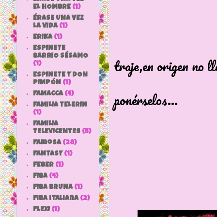
EL HOMBRE
(1)
ÉRASE UNA VEZ
LA VIDA
(1)
ERIKA
(1)
No le falta
ESPINETE
BARRIO SÉSAMO
traje,en origen no ll
(1)
ESPINETE Y DON
se me hacía
PIMPÓN
(1)
ponérselos...
FAMACCA
(4)
FAMILIA TELERIN
(1)
FAMILIA
TELEVICENTES
(5)
Famosa
(28)
FANTASY
(1)
FEBER
(1)
FIBA
(4)
FIBA BRUNA
(1)
fiba italiana
(2)
FLEXI
(1)