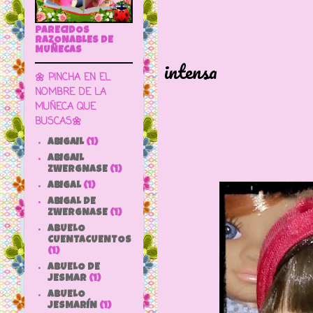
PARECIDOS
Fue una 
RAZONABLES DE
MUÑECAS
intensa
🌼 PINCHA EN EL
para arm
NOMBRE DE LA
MUÑECA QUE
BUSCAS🌼
ABIGAIL
(1)
ABIGAIL
ZWERGNASE
(1)
ABIGAL
(1)
ABIGAL DE
ZWERGNASE
(1)
ABUELO
CUENTACUENTOS
(1)
ABUELO DE
JESMAR
(1)
ABUELO
JESMARÍN
(1)