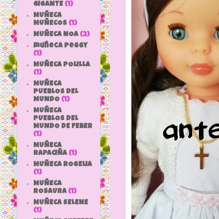
GIGANTE
(1)
MUÑECA
MUÑECOS
(1)
MUÑECA NOA
(2)
muñeca peggy
(1)
MUÑECA POLILLA
(1)
MUÑECA
PUEBLOS DEL
MUNDO
(1)
MUÑECA
PUEBLOS DEL
MUNDO DE FEBER
(1)
MUÑECA
RAPACIÑA
(1)
MUÑECA ROGELIA
(1)
MUÑECA
ROSAURA
(1)
MUÑECA SELENE
(1)