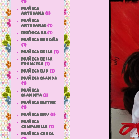
(1)
MUÑECA
ARTESANA
(1)
MUÑECA
ARTESANAL
(1)
muñeca bb
(1)
MUÑECA BEGOÑA
(1)
MUÑECA BELLA
(1)
MUÑECA BELLA
FRANCESA
(1)
MUÑECA BJD
(1)
MUÑECA BLANDA
(1)
MUÑECA
BLANDITA
(1)
MUÑECA BLYTHE
(1)
MUÑECA BRU
(1)
MUÑECA
CAMPANILLA
(1)
MUÑECA CAROL