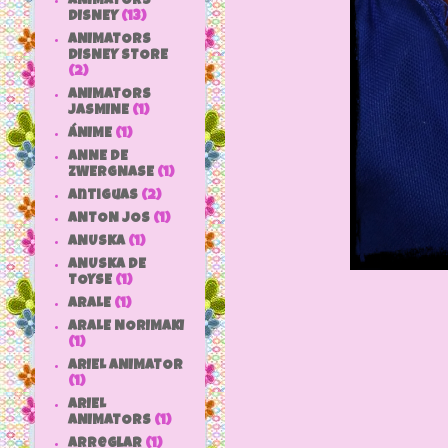
ANIMATORS
DISNEY
(13)
ANIMATORS
DISNEY STORE
(2)
ANIMATORS
JASMINE
(1)
ÁNIME
(1)
ANNE DE
ZWERGNASE
(1)
antiguas
(2)
ANTON JOS
(1)
ANUSKA
(1)
ANUSKA DE
TOYSE
(1)
ARALE
(1)
ARALE NORIMAKI
(1)
ARIEL ANIMATOR
(1)
ARIEL
ANIMATORS
(1)
arreglar
(1)