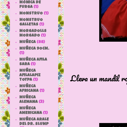
MÓNICA DE
FURGA
(1)
MONSTRUO
(1)
MONSTRUO
GALLETAS
(1)
MORGADOLLS
MORGADO
(1)
MUÑECA
(88)
MUÑECA 9OCM.
(1)
MUÑECA AFILA
SARA
(1)
MUÑECA
Lleva un mandil roj
AFILALAPIZ
TOYPA
(1)
MUÑECA
AFRICANA
(1)
MUÑECA
ALEMANA
(3)
MUÑECA
AMERICANA
(1)
MUÑECA ARALE
DEL DR. SLUMP