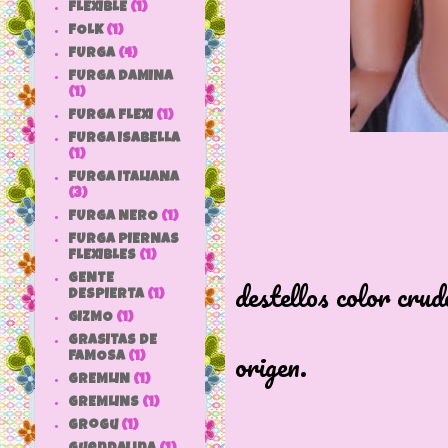
FLEXIBLE
(1)
FOLK
(1)
FURGA
(4)
FURGA DAMINA
(1)
FURGA FLEXI
(1)
FURGA ISABELLA
(1)
FURGA ITALIANA
(3)
FURGA NERO
(1)
FURGA PIERNAS
Braguitas, 
FLEXIBLES
(1)
GENTE
destellos color crud
DESPIERTA
(1)
y zapa
GIZMO
(1)
GRASITAS DE
origen.
FAMOSA
(1)
GREMLIN
(1)
GREMLINS
(1)
grogu
(1)