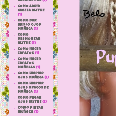
BARRIGUITAS
(1)
COMO ABRIR
CABEZA BLYTHE
(1)
COMO DAR
BRILLO OJOS
MUÑECA
(1)
COMO
DESMONTAR
BLYTHE
(1)
COMO HACER
ZAPATOS
(1)
COMO HACER
ZAPATOS
MUÑECAS
(1)
COMO LIMPIAR
OJOS MUÑECA
(1)
COMO LIMPIAR
OJOS OPACOS DE
MUÑECA
(1)
COMO PEGAR
OJOS BLYTHE
(1)
como pintar
muñeca
(1)