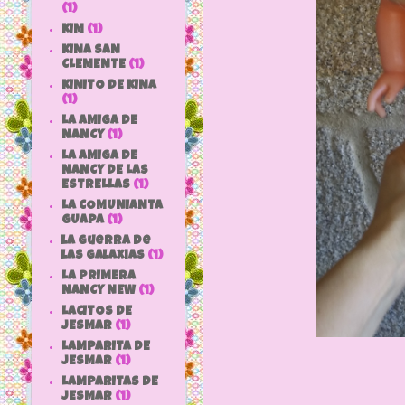
(1)
KIM
(1)
KINA SAN
CLEMENTE
(1)
KINITO DE KINA
(1)
LA AMIGA DE
NANCY
(1)
LA AMIGA DE
NANCY DE LAS
ESTRELLAS
(1)
LA COMUNIANTA
GUAPA
(1)
la guerra de
las galaxias
(1)
LA PRIMERA
NANCY NEW
(1)
LACITOS DE
JESMAR
(1)
LAMPARITA DE
JESMAR
(1)
Su v
LAMPARITAS DE
JESMAR
(1)