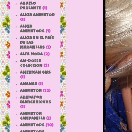
ABUELO
PARLANTE
(1)
ALICIA ANIMATOR
(1)
ALICIA
ANIMATORS
(1)
ALICIA EN EL PAÍS
DE LAS
MARAVILLAS
(1)
ALTA MODA
(2)
AM-DOLLS
COLECCION
(3)
AMERICAN GIRL
(1)
ANANAS
(1)
ANIMATOR
(12)
animator
blancanieves
(1)
ANIMATOR
CAMPANILLA
(1)
ANIMATORS
(10)