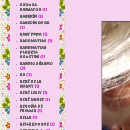
AURORA
ANIMATOR
(1)
BABERÍN
(1)
BABERÍN DE BB
(1)
baby yoda
(1)
BARRIGUITAS
(1)
BARRIGUITAS
PLANETA
AGOSTINI
(1)
BARRIO SÉSAMO
(5)
bb
(2)
BEBÉ DE LA
NANCY
(1)
BEBÉ LESLY
(1)
BEBÉ NANCY
(1)
BEGOÑA DE
FAMOSA
(1)
BELLA
(1)
BELLE EPOQUE
(1)