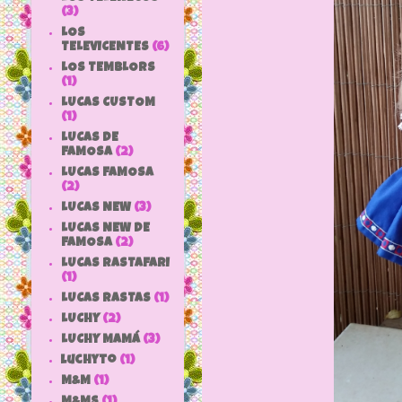
(3)
LOS
TELEVICENTES
(6)
LOS TEMBLORS
(1)
LUCAS CUSTOM
(1)
LUCAS DE
FAMOSA
(2)
LUCAS FAMOSA
(2)
LUCAS NEW
(3)
LUCAS NEW DE
FAMOSA
(2)
LUCAS RASTAFARI
(1)
LUCAS RASTAS
(1)
LUCHY
(2)
LUCHY MAMÁ
(3)
luchyto
(1)
M&M
(1)
M&MS
(1)