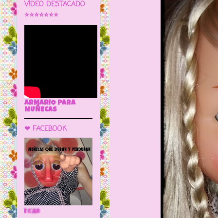
VÍDEO DESTACADO
⭐⭐⭐⭐⭐⭐⭐
ARMARIO PARA
MUÑECAS
❤ FACEBOOK
🌼 LA CUEVA DE LAS MUÑECAS