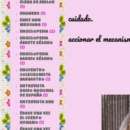
ELENA DE AVALOR
Pelo su
(1)
EMANENS
(1)
cuidado.
EMILY ANN
Delante 
BIRDSANG
(1)
ENCICLOPEDIA
(2)
accionar el mecanis
ENCICLOPEDIA
ÁBRETE SÉSAMO
(1)
ENCICLOPEDIA
BARRIO SÉSAMO
(1)
ENCUENTRO
COLECCIONISTA
BARBASTRO
(1)
ENTREVISTA
RADIO NACIONAL
DE ESPAÑA
(1)
ENTREVISTA RNE
(1)
ÉRASE UNA VEZ
EL CUERPO
HUMANO
(1)
ÉRASE UNA VEZ