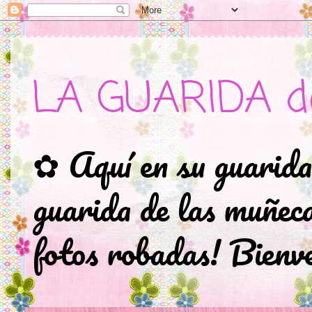
LA GUARIDA d
✿ Aquí en su guarida
guarida de las muñec
fotos robadas! Bienve