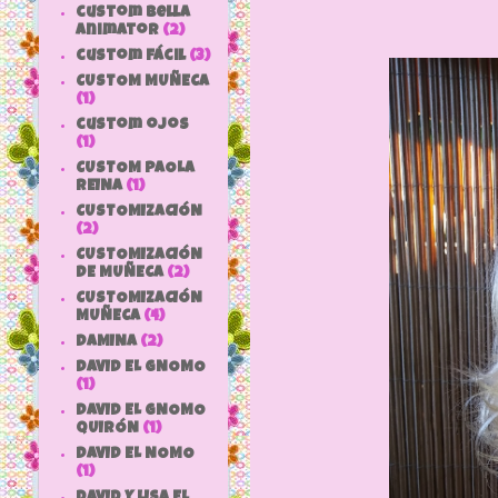
custom bella
animator
(2)
custom fácil
(3)
CUSTOM MUÑECA
(1)
custom ojos
(1)
CUSTOM PAOLA
REINA
(1)
CUSTOMIZACIÓN
(2)
CUSTOMIZACIÓN
DE MUÑECA
(2)
CUSTOMIZACIÓN
MUÑECA
(4)
DAMINA
(2)
DAVID EL GNOMO
(1)
DAVID EL GNOMO
QUIRÓN
(1)
DAVID EL NOMO
(1)
DAVID Y LISA EL