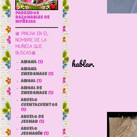
PARECIDOS
RAZONABLES DE
MUÑECAS
🌼 PINCHA EN EL
NOMBRE DE LA
MUÑECA QUE
Con mecan
BUSCAS🌼
hablar.
ABIGAIL
(1)
ABIGAIL
Es mediant
ZWERGNASE
(1)
ABIGAL
(1)
ABIGAL DE
ZWERGNASE
(1)
ABUELO
CUENTACUENTOS
(1)
ABUELO DE
JESMAR
(1)
ABUELO
JESMARÍN
(1)