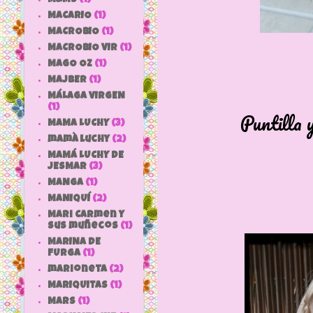
MACARIO
(1)
MACROBIO
(1)
MACROBIO VIR
(1)
MAGO OZ
(1)
MAJBER
(1)
MÁLAGA VIRGEN
(1)
Puntilla 
MAMA LUCHY
(3)
mamà luchy
(2)
MAMÁ LUCHY DE
JESMAR
(3)
MANGA
(1)
MANIQUÍ
(2)
Mari Carmen y
sus muñecos
(1)
MARINA DE
FURGA
(1)
marioneta
(2)
MARIQUITAS
(1)
MARS
(1)