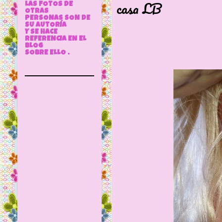
casa LB
LAS FOTOS DE
OTRAS
PERSONAS SON DE
SU AUTORÍA
Y SE HACE
REFERENCIA EN EL
BLOG
SOBRE ELLO .