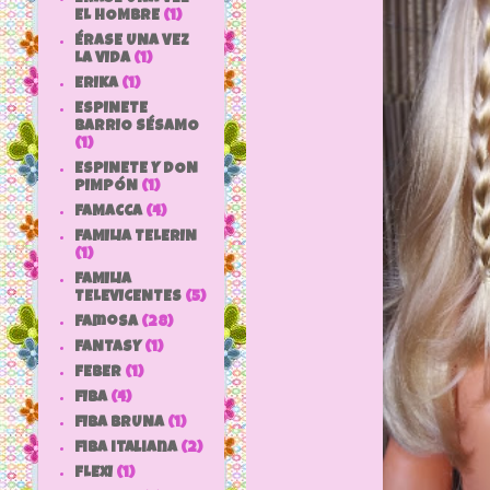
EL HOMBRE
(1)
ÉRASE UNA VEZ
LA VIDA
(1)
ERIKA
(1)
ESPINETE
BARRIO SÉSAMO
(1)
ESPINETE Y DON
PIMPÓN
(1)
FAMACCA
(4)
FAMILIA TELERIN
(1)
FAMILIA
TELEVICENTES
(5)
Famosa
(28)
FANTASY
(1)
FEBER
(1)
FIBA
(4)
FIBA BRUNA
(1)
fiba italiana
(2)
FLEXI
(1)