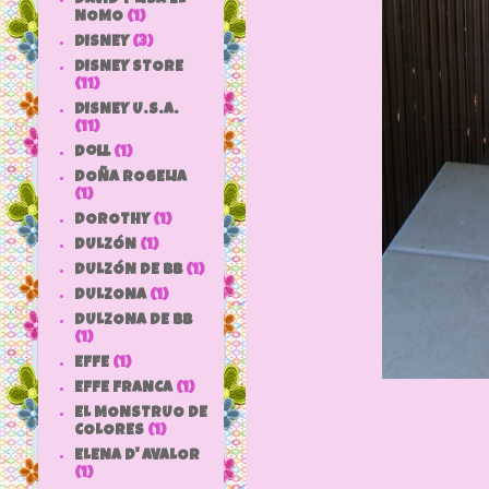
NOMO
(1)
DISNEY
(3)
DISNEY STORE
(11)
DISNEY U.S.A.
(11)
doll
(1)
DOÑA ROGELIA
(1)
DOROTHY
(1)
DULZÓN
(1)
DULZÓN DE BB
(1)
DULZONA
(1)
DULZONA DE BB
(1)
EFFE
(1)
EFFE FRANCA
(1)
EL MONSTRUO DE
COLORES
(1)
ELENA D' AVALOR
(1)