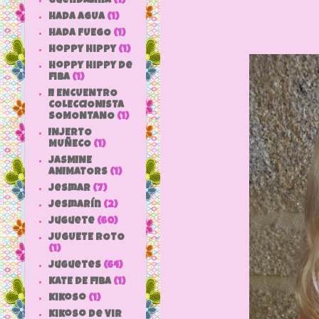
Guendalina
(1)
HADA AGUA
(1)
HADA FUEGO
(1)
hoppy hippy
(1)
hoppy hippy de
fiba
(1)
II ENCUENTRO
COLECCIONISTA
SOMONTANO
(1)
INJERTO
MUÑECO
(1)
JASMINE
ANIMATORS
(1)
jesmar
(7)
jesmarín
(2)
juguete
(60)
JUGUETE ROTO
(1)
Juguetes
(64)
KATE DE FIBA
(1)
Kikoso
(1)
Kikoso de Vir