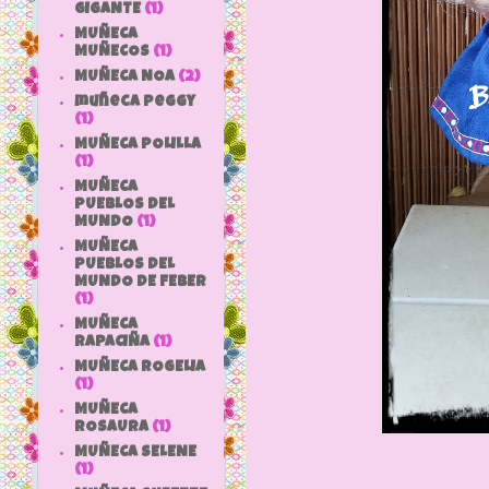
GIGANTE
(1)
MUÑECA
MUÑECOS
(1)
MUÑECA NOA
(2)
muñeca peggy
(1)
MUÑECA POLILLA
(1)
MUÑECA
PUEBLOS DEL
MUNDO
(1)
MUÑECA
PUEBLOS DEL
MUNDO DE FEBER
(1)
MUÑECA
RAPACIÑA
(1)
MUÑECA ROGELIA
(1)
MUÑECA
ROSAURA
(1)
MUÑECA SELENE
(1)