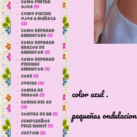
COMO PINTAR
OJOS
(1)
como pintar
ojos a muñeca
(2)
COMO REPARAR
ANIMATORS
(1)
COMO REPARAR
BRAZOS DE
ANIMATOR
(1)
COMO REPARAR
PIERNAS
ANIMATOR
(1)
CORE
(1)
Ojos 
Corisa
(2)
color azul .
CORISA DE
FAMOSA
(1)
Rubia d
CORISA DEL 68
(2)
pequeñas ondulacion
COSITAS DE bb
(1)
CUMPLEAÑOS
FELIZ NANCY
(1)
CUSTOM
(3)