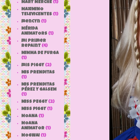
MARY MERCHE
(1)
MAXIMINO
TELEVICENTES
(1)
mencyn
(1)
MÉRIDA
ANIMATORS
(1)
mi primer
repaint
(4)
MIMMA DE FURGA
(1)
mis piggy
(2)
MIS PRENDITAS
(1)
MIS PRENDITAS
PÉREZ Y GALSEM
(1)
MISS PEGGY
(2)
MISS PIGGY
(1)
MOANA
(1)
MOANA
ANIMATOR
(1)
MOGWAI
(1)