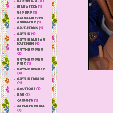
BERTIN S. A.
(1)
BIBLIOTECA
(1)
BJD BRU
(1)
BLANCANIEVES
ANIMATOR
(1)
BLUE JEANS
(1)
BLYTHE
(4)
BLYTHE ALLISON
KATZMAN
(4)
BLYTHE CLOWN
(1)
BLYTHE CLOWN
PINK
(1)
BLYTHE KENNER
(4)
BLYTHE TAKARA
(4)
BOUTIQUE
(1)
BRU
(1)
CARLOTA
(1)
CARLOTA 28 CM.
De los
(1)