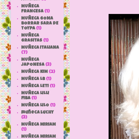
MUÑECA
FRANCESA
(1)
MUÑECA GOMA
BORRAR SARA DE
TOYPA
(1)
MUÑECA
GRASITAS
(1)
MUÑECA ITALIANA
(7)
MUÑECA
JAPONESA
(3)
MUÑECA KIM
(2)
MUÑECA LB
(1)
MUÑECA LETI
(1)
MUÑECA LILLI
FIBA
(1)
MUÑECA LILO
(1)
muñeca luchy
(3)
MUÑECA MIRIAM
(1)
MUÑECA MIRIAM