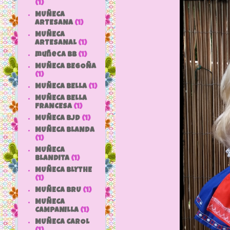
(1)
MUÑECA
ARTESANA
(1)
MUÑECA
ARTESANAL
(1)
muñeca bb
(1)
MUÑECA BEGOÑA
(1)
MUÑECA BELLA
(1)
MUÑECA BELLA
FRANCESA
(1)
MUÑECA BJD
(1)
MUÑECA BLANDA
(1)
MUÑECA
BLANDITA
(1)
MUÑECA BLYTHE
(1)
MUÑECA BRU
(1)
MUÑECA
CAMPANILLA
(1)
MUÑECA CAROL