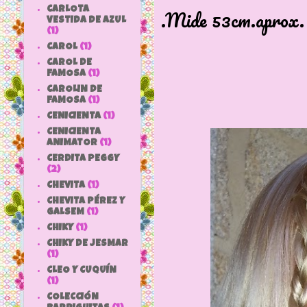
CARLOTA
.Mide 53cm.aprox.
VESTIDA DE AZUL
(1)
CAROL
(1)
CAROL DE
FAMOSA
(1)
CAROLIN DE
FAMOSA
(1)
CENICIENTA
(1)
CENICIENTA
ANIMATOR
(1)
CERDITA PEGGY
(2)
CHEVITA
(1)
CHEVITA PÉREZ Y
GALSEM
(1)
CHIKY
(1)
CHIKY DE JESMAR
(1)
CLEO Y CUQUÍN
(1)
COLECCIÓN