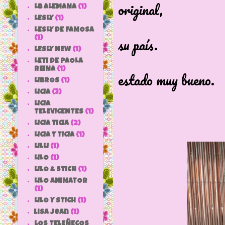
original,
LB ALEMANA
(1)
LESLY
(1)
nos acer
LESLY DE FAMOSA
su país.
(1)
LESLY NEW
(1)
Se encue
LETI DE PAOLA
REINA
(1)
estado muy bueno.
LIBROS
(1)
LICIA
(3)
LICIA
TELEVICENTES
(1)
LICIA TICIA
(2)
LICIA Y TICIA
(1)
LILLI
(1)
LILO
(1)
LILO & STICH
(1)
LILO ANIMATOR
(1)
LILO Y STICH
(1)
lisa jean
(1)
LOS TELEÑECOS