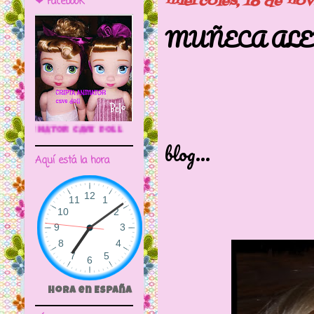
miércoles, 18 de no
❤ Facebook
MUÑECA ALE
Mirar que p
🌼CRIPTA ANIMATOR CAVE DOLL
blog...
Aquí está la hora
Hora en España