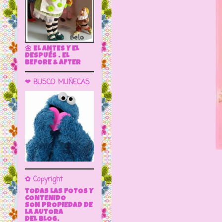
🌼 EL ANTES Y EL
DESPUÉS . EL
BEFORE & AFTER
❤ BUSCO MUÑECAS
✿ Copyright
TODAS LAS FOTOS Y
CONTENIDO
SON PROPIEDAD DE
Una muñe
LA AUTORA
DEL BLOG.