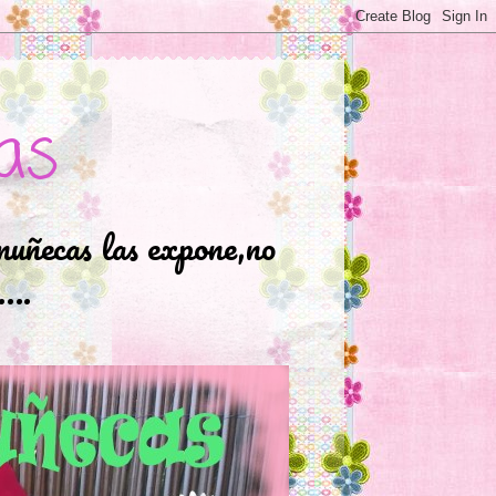
as
muñecas las expone,no
.….