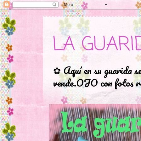
LA GUARI
✿ Aquí en su guarida s
vende.OJO con fotos ro