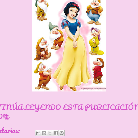
ón
TINÚA LEYENDO ESTA PUBLICACIÓ
📚
ntarios: