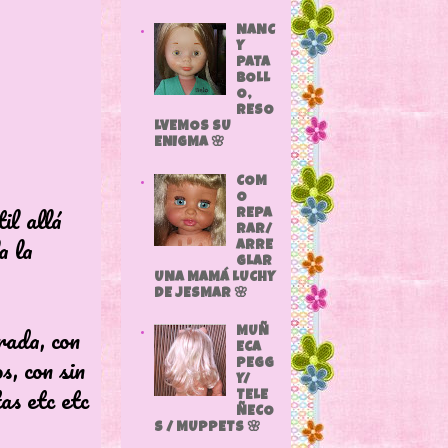
NANC
Y
PATA
BOLL
O,
RESO
LVEMOS SU
ENIGMA 🌸
COM
O
il allá
REPA
RAR/
a la
ARRE
GLAR
UNA MAMÁ LUCHY
DE JESMAR 🌸
rada, con
MUÑ
ECA
s, con sin
PEGG
Y/
tas etc etc
TELE
ÑECO
S / MUPPETS 🌸