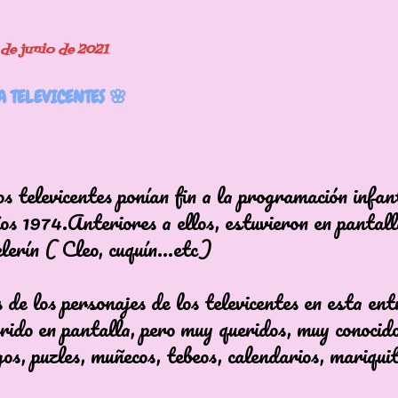
 de junio de 2021
IA TELEVICENTES 🌸
s televicentes ponían fin a la programación infant
os 1974.Anteriores a ellos, estuvieron en pantall
lerín ( Cleo, cuquín...etc)
de los personajes de los televicentes en esta ent
rido en pantalla, pero muy queridos, muy conocido
gos, puzles, muñecos, tebeos, calendarios, mariqui