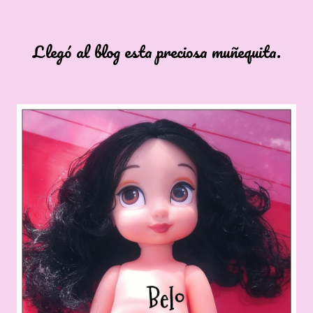
l blog esta preciosa muñequita.
L