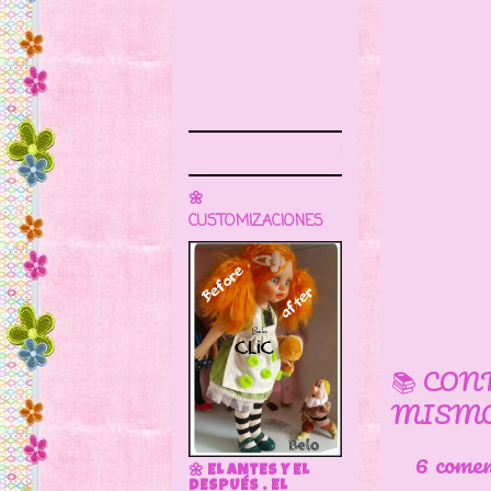
Sigue este blog para más informaci
🌼
CUSTOMIZACIONES
📚 CON
MISMO
6 come
🌼 EL ANTES Y EL
DESPUÉS . EL