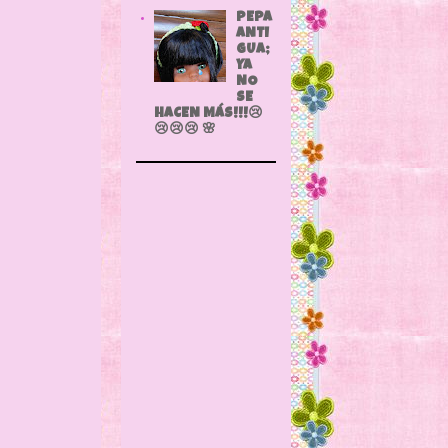
PEPA
ANTI
GUA;
YA
NO
SE
HACEN MÁS!!!😢
😢😢😢 🌸