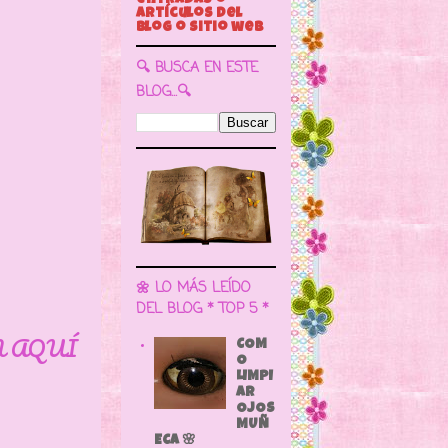
🔍 BUSCA EN ESTE
BLOG...🔍
🌼 LO MÁS LEÍDO
DEL BLOG * TOP 5 *
N AQUÍ
COM
O
LIMPI
AR
OJOS
MUÑ
ECA 🌸