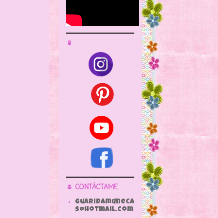
📱
🌷 CONTÁCTAME
guaridamuneca
s@hotmail.com