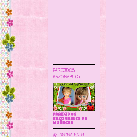
PARECIDOS
RAZONABLES
PARECIDOS
RAZONABLES DE
MUÑECAS
🌼 PINCHA EN EL