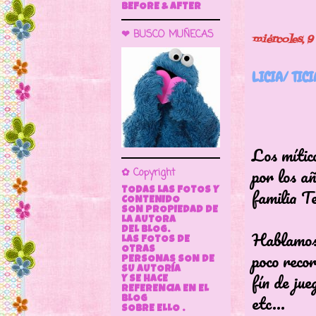
BEFORE & AFTER
❤ BUSCO MUÑECAS
miércoles, 9
LICIA/ TIC
Los mítico
por los añ
✿ Copyright
familia Te
TODAS LAS FOTOS Y
CONTENIDO
SON PROPIEDAD DE
LA AUTORA
DEL BLOG.
Hablamos 
LAS FOTOS DE
OTRAS
poco recor
PERSONAS SON DE
SU AUTORÍA
fín de jue
Y SE HACE
REFERENCIA EN EL
etc...
BLOG
SOBRE ELLO .