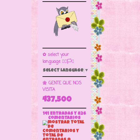
✿ select your
language 🏳️‍🌈🏳️🏁
Select Language
▼
🌼 GENTE QUE NOS
VISITA
437,500
141 Entradas y
826
Comentarios