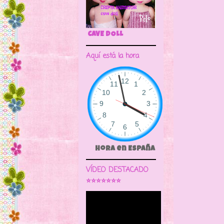
Llegó a
🌼CRIPTA ANIMATOR CAVE DOL
Aquí está la hora
Hora en España
VÍDEO DESTACADO
⭐⭐⭐⭐⭐⭐⭐