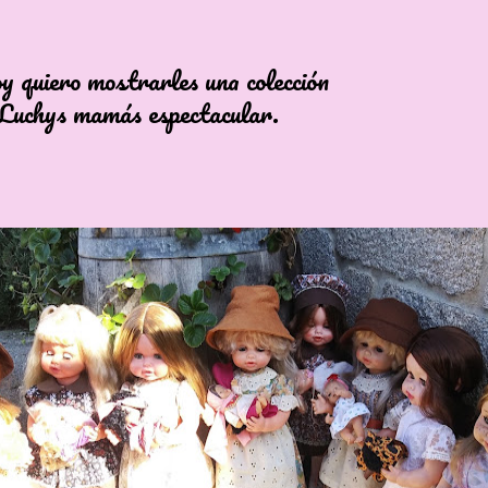
ero mostrarles una colección
ys mamás espectacular.