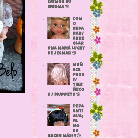
LVEMOS SU
ENIGMA 🌸
COM
O
REPA
RAR/
ARRE
GLAR
UNA MAMÁ LUCHY
DE JESMAR 🌸
MUÑ
ECA
PEGG
Y/
TELE
ÑECO
S / MUPPETS 🌸
PEPA
ANTI
GUA;
YA
NO
SE
HACEN MÁS!!!😢