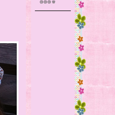
😢😢😢 🌸