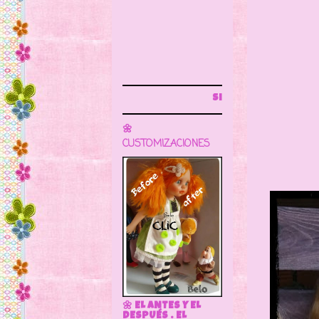
Sigue este blog para más información
🌼
CUSTOMIZACIONES
🌼 EL ANTES Y EL
DESPUÉS . EL