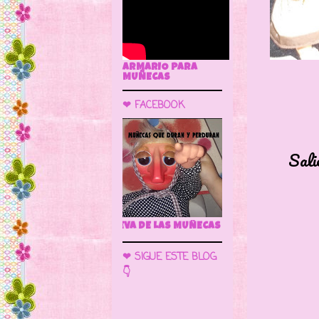
ARMARIO PARA
MUÑECAS
❤ FACEBOOK
Salieron 
🌼 LA CUEVA DE LAS MU
❤ SIGUE ESTE BLOG
👇