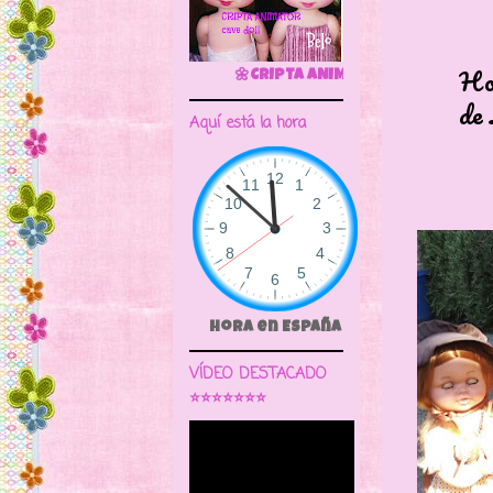
Hoy qui
🌼CRIPTA ANIMATOR CAVE DOLL
de Luch
Aquí está la hora
Hora en España
VÍDEO DESTACADO
⭐⭐⭐⭐⭐⭐⭐