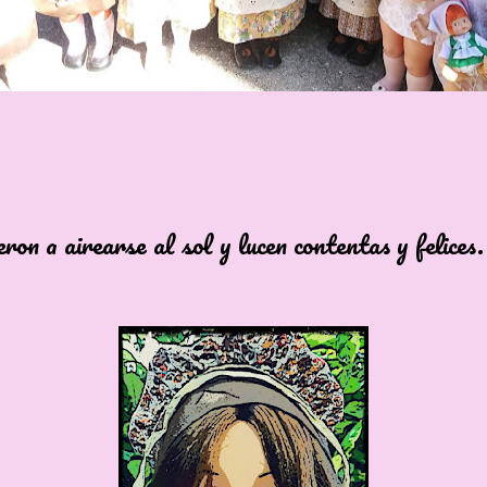
a airearse al sol y lucen contentas y felices.
ÑECAS