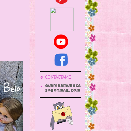
🌷 CONTÁCTAME
guaridamuneca
s@hotmail.com