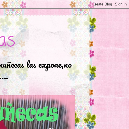
as
muñecas las expone,no
.….