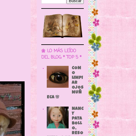
🌼 LO MÁS LEÍDO
DEL BLOG * TOP 5 *
COM
O
LIMPI
AR
OJOS
MUÑ
ECA 🌸
NANC
Y
PATA
BOLL
O,
RESO