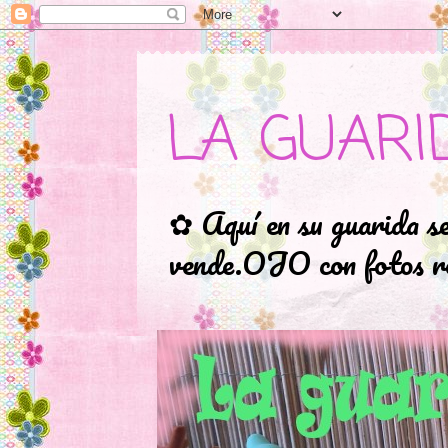
LA GUARI
✿ Aquí en su guarida s
vende.OJO con fotos ro