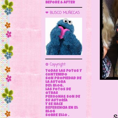
BEFORE & AFTER
❤ BUSCO MUÑECAS
✿ Copyright
TODAS LAS FOTOS Y
CONTENIDO
SON PROPIEDAD DE
LA AUTORA
DEL BLOG.
LAS FOTOS DE
OTRAS
PERSONAS SON DE
SU AUTORÍA
Y SE HACE
REFERENCIA EN EL
BLOG
Son 8 ma
SOBRE ELLO .