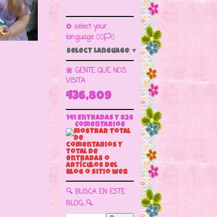
✿ select your
language 🏳️‍🌈🏳️🏁
Select Language
▼
🌼 GENTE QUE NOS
VISITA
436,809
141 Entradas y
826
Comentarios
🔍 BUSCA EN ESTE
BLOG...🔍