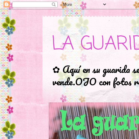
LA GUARI
✿ Aquí en su guarida s
vende.OJO con fotos ro