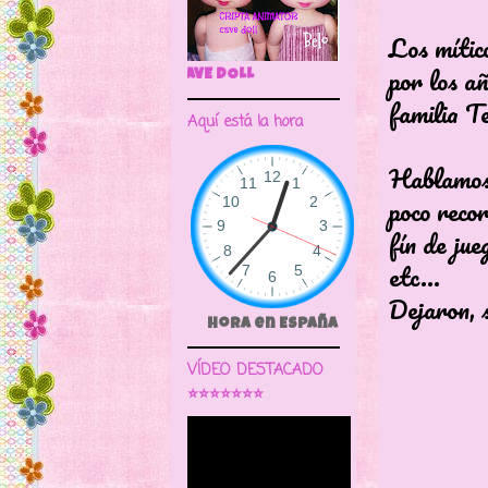
Los mítico
por los añ
🌼CRIPTA ANIMATOR CAVE DOLL
familia Te
Aquí está la hora
Hablamos 
poco recor
fín de jue
etc...
Dejaron, 
Hora en España
VÍDEO DESTACADO
⭐⭐⭐⭐⭐⭐⭐