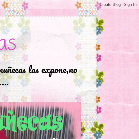
as
muñecas las expone,no
.….