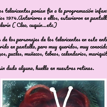
s televicentes ponían fin a la programación infant
os 1974.Anteriores a ellos, estuvieron en pantall
lerín ( Cleo, cuquín...etc)
de los personajes de los televicentes en esta ent
rido en pantalla, pero muy queridos, muy conocido
gos, puzles, muñecos, tebeos, calendarios, mariqui
sin duda alguna, huella en nuestras retinas.