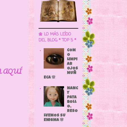
🌼 LO MÁS LEÍDO
DEL BLOG * TOP 5 *
COM
O
LIMPI
AR
N AQUÍ
OJOS
MUÑ
ECA 🌸
NANC
Y
PATA
BOLL
O,
RESO
LVEMOS SU
ENIGMA 🌸