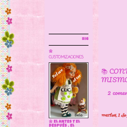
Sigue este blog para más información
🌼
CUSTOMIZACIONES
📚 CON
MISMO
2 come
martes, 1 de
🌼 EL ANTES Y EL
DESPUÉS . EL