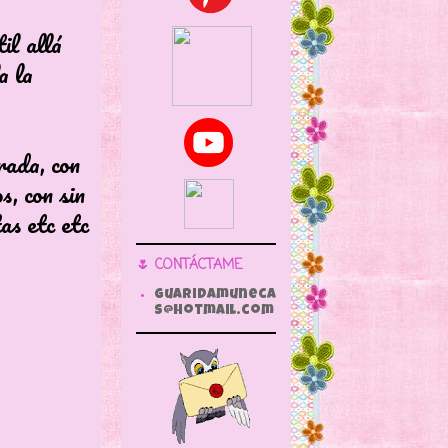
il allá
a la
rada, con
s, con sin
tas etc etc
🌷 CONTÁCTAME
guaridamuneca
s@hotmail.com