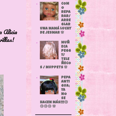
COM
O
REPA
RAR/
ARRE
GLAR
icia
UNA MAMÁ LUCHY
DE JESMAR 🌸
as!
MUÑ
ECA
PEGG
Y/
TELE
ÑECO
S / MUPPETS 🌸
PEPA
ANTI
GUA;
YA
NO
SE
HACEN MÁS!!!😢
😢😢😢 🌸