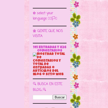
✿ select your
language 🏳️‍🌈🏳️🏁
🌼 GENTE QUE NOS
VISITA
141 Entradas y
826
Comentarios
🔍 BUSCA EN ESTE
BLOG...🔍