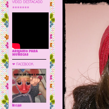
VÍDEO DESTACADO
⭐⭐⭐⭐⭐⭐⭐
ARMARIO PARA
MUÑECAS
❤ FACEBOOK
🌼 LA CUEVA DE LAS MUÑECAS