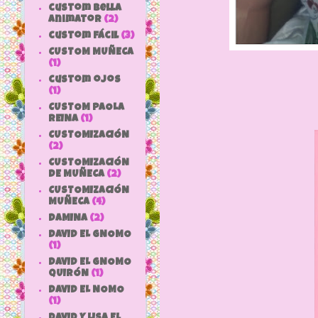
custom bella
animator
(2)
custom fácil
(3)
CUSTOM MUÑECA
(1)
custom ojos
(1)
CUSTOM PAOLA
REINA
(1)
CUSTOMIZACIÓN
(2)
CUSTOMIZACIÓN
DE MUÑECA
(2)
CUSTOMIZACIÓN
MUÑECA
(4)
DAMINA
(2)
DAVID EL GNOMO
(1)
DAVID EL GNOMO
QUIRÓN
(1)
DAVID EL NOMO
(1)
DAVID Y LISA EL