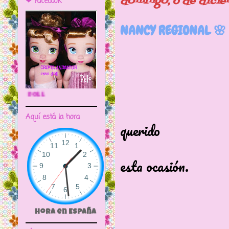
domingo, 6 de dici
❤ Facebook
NANCY REGIONAL 🌸
🌼CRIPTA ANIMATOR CAVE DOLL
Esta preci
Aquí está la hora
querido
vestirse de
esta ocasión.
Hora en España