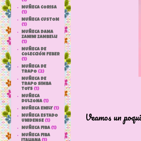
(1)
MUÑECA CORISA
(1)
MUÑECA CUSTOM
(1)
MUÑECA DAMA
ZANINI ZAMBELLI
(1)
MUÑECA DE
COLECCIÓN FEBER
(1)
MUÑECA DE
TRAPO
(2)
MUÑECA DE
TRAPO SIMBA
TOYS
(1)
MUÑECA
DULZONA
(1)
MUÑECA EMILY
(1)
Veamos un poqui
MUÑECA ESTADO
UNIDENSE
(1)
MUÑECA FIBA
(1)
MUÑECA FIBA
ITALIANA
(1)