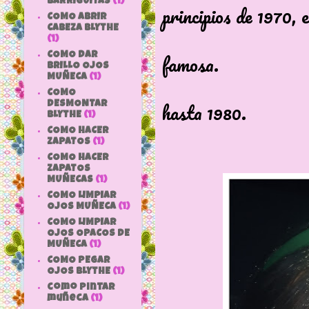
BARRIGUITAS
(1)
principios de 1970, e
COMO ABRIR
CABEZA BLYTHE
Esta pre
(1)
famosa.
COMO DAR
BRILLO OJOS
MUÑECA
(1)
Se alar
COMO
hasta 1980.
DESMONTAR
BLYTHE
(1)
COMO HACER
ZAPATOS
(1)
COMO HACER
ZAPATOS
MUÑECAS
(1)
COMO LIMPIAR
OJOS MUÑECA
(1)
COMO LIMPIAR
OJOS OPACOS DE
MUÑECA
(1)
COMO PEGAR
OJOS BLYTHE
(1)
como pintar
muñeca
(1)