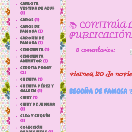
CARLOTA
VESTIDA DE AZUL
(1)
CAROL
(1)
📚 CONTINÚA 
CAROL DE
PUBLICACIÓN
FAMOSA
(1)
CAROLIN DE
FAMOSA
(1)
8 comentarios:
CENICIENTA
(1)
CENICIENTA
ANIMATOR
(1)
CERDITA PEGGY
viernes, 20 de nov
(2)
CHEVITA
(1)
CHEVITA PÉREZ Y
BEGOÑA DE FAMOSA 
GALSEM
(1)
CHIKY
(1)
CHIKY DE JESMAR
(1)
CLEO Y CUQUÍN
(1)
Finale
COLECCIÓN