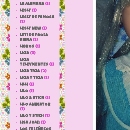
LB ALEMANA
(1)
LESLY
(1)
LESLY DE FAMOSA
(1)
LESLY NEW
(1)
LETI DE PAOLA
REINA
(1)
LIBROS
(1)
LICIA
(3)
LICIA
TELEVICENTES
(1)
LICIA TICIA
(2)
LICIA Y TICIA
(1)
LILLI
(1)
LILO
(1)
LILO & STICH
(1)
LILO ANIMATOR
(1)
LILO Y STICH
(1)
lisa jean
(1)
LOS TELEÑECOS