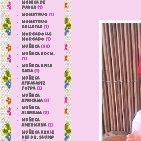
MÓNICA DE
FURGA
(1)
MONSTRUO
(1)
MONSTRUO
GALLETAS
(1)
MORGADOLLS
MORGADO
(1)
MUÑECA
(88)
MUÑECA 9OCM.
(1)
MUÑECA AFILA
SARA
(1)
MUÑECA
AFILALAPIZ
TOYPA
(1)
MUÑECA
AFRICANA
(1)
MUÑECA
ALEMANA
(3)
MUÑECA
AMERICANA
(1)
MUÑECA ARALE
DEL DR. SLUMP