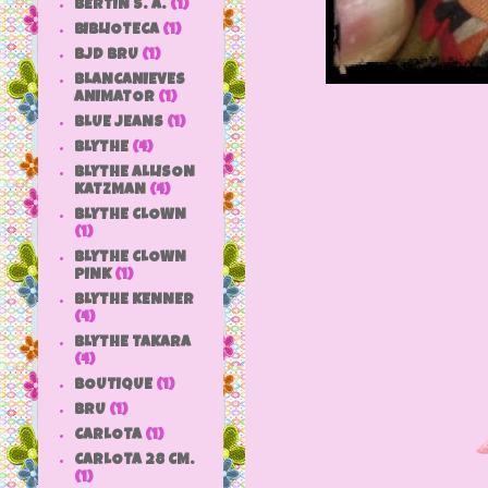
BERTIN S. A.
(1)
BIBLIOTECA
(1)
BJD BRU
(1)
BLANCANIEVES
ANIMATOR
(1)
BLUE JEANS
(1)
BLYTHE
(4)
BLYTHE ALLISON
KATZMAN
(4)
BLYTHE CLOWN
(1)
BLYTHE CLOWN
PINK
(1)
BLYTHE KENNER
(4)
BLYTHE TAKARA
(4)
BOUTIQUE
(1)
BRU
(1)
CARLOTA
(1)
CARLOTA 28 CM.
(1)