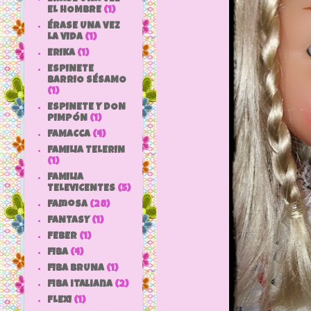
EL HOMBRE
(1)
ÉRASE UNA VEZ
LA VIDA
(1)
ERIKA
(1)
ESPINETE
BARRIO SÉSAMO
(1)
ESPINETE Y DON
PIMPÓN
(1)
FAMACCA
(4)
FAMILIA TELERIN
(1)
FAMILIA
TELEVICENTES
(5)
Famosa
(28)
FANTASY
(1)
FEBER
(1)
FIBA
(4)
FIBA BRUNA
(1)
fiba italiana
(2)
FLEXI
(1)