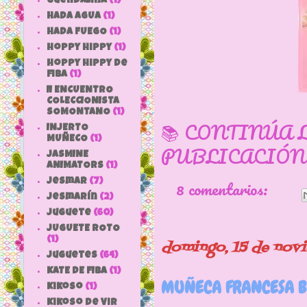
Guendalina
(1)
HADA AGUA
(1)
HADA FUEGO
(1)
hoppy hippy
(1)
hoppy hippy de
fiba
(1)
II ENCUENTRO
COLECCIONISTA
SOMONTANO
(1)
📚 CONTINÚA 
INJERTO
MUÑECO
(1)
PUBLICACIÓN
JASMINE
ANIMATORS
(1)
8 comentarios:
jesmar
(7)
jesmarín
(2)
juguete
(60)
JUGUETE ROTO
(1)
domingo, 15 de nov
Juguetes
(64)
KATE DE FIBA
(1)
MUÑECA FRANCESA B
Kikoso
(1)
Kikoso de Vir