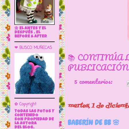
🌼 EL ANTES Y EL
DESPUÉS . EL
BEFORE & AFTER
❤ BUSCO MUÑECAS
📚 CONTINÚA 
PUBLICACIÓN
5 comentarios:
✿ Copyright
martes, 1 de diciem
TODAS LAS FOTOS Y
CONTENIDO
SON PROPIEDAD DE
BABERÍN DE BB 🌸
LA AUTORA
DEL BLOG.