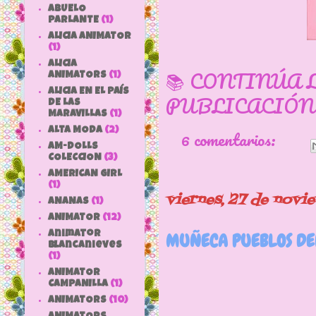
ABUELO
PARLANTE
(1)
ALICIA ANIMATOR
(1)
ALICIA
📚 CONTINÚA 
ANIMATORS
(1)
ALICIA EN EL PAÍS
PUBLICACIÓN
DE LAS
MARAVILLAS
(1)
ALTA MODA
(2)
6 comentarios:
AM-DOLLS
COLECCION
(3)
AMERICAN GIRL
(1)
viernes, 27 de novi
ANANAS
(1)
ANIMATOR
(12)
animator
MUÑECA PUEBLOS DE
blancanieves
(1)
ANIMATOR
CAMPANILLA
(1)
Muñeca p
ANIMATORS
(10)