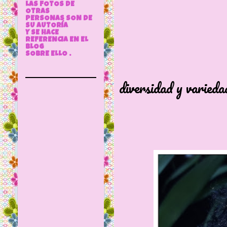
LAS FOTOS DE
OTRAS
PERSONAS SON DE
SU AUTORÍA
Y SE HACE
REFERENCIA EN EL
BLOG
SOBRE ELLO .
Un pequeñ
diversidad y varieda
para jug