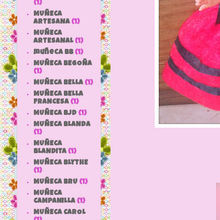
(1)
MUÑECA
ARTESANA
(1)
MUÑECA
ARTESANAL
(1)
muñeca bb
(1)
MUÑECA BEGOÑA
(1)
MUÑECA BELLA
(1)
MUÑECA BELLA
FRANCESA
(1)
MUÑECA BJD
(1)
MUÑECA BLANDA
(1)
MUÑECA
BLANDITA
(1)
MUÑECA BLYTHE
(1)
MUÑECA BRU
(1)
MUÑECA
CAMPANILLA
(1)
MUÑECA CAROL