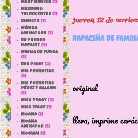
MARY MERCHE
(1)
MAXIMINO
TELEVICENTES
(1)
jueves, 12 de novie
mencyn
(1)
MÉRIDA
ANIMATORS
(1)
RAPACIÑA DE FAMOS
mi primer
repaint
(4)
MIMMA DE FURGA
(1)
mis piggy
(2)
MIS PRENDITAS
Rapaciña 
(1)
original
MIS PRENDITAS
PÉREZ Y GALSEM
(1)
y con se
MISS PEGGY
(2)
Esa carita
MISS PIGGY
(1)
MOANA
(1)
lleva, imprime carác
MOANA
sin dud
ANIMATOR
(1)
MOGWAI
(1)