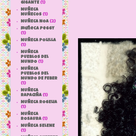
las entrañ
GIGANTE
(1)
La bar
MUÑECA
MUÑECOS
(1)
MUÑECA NOA
(2)
muñeca peggy
(1)
MUÑECA POLILLA
(1)
MUÑECA
PUEBLOS DEL
MUNDO
(1)
MUÑECA
PUEBLOS DEL
MUNDO DE FEBER
(1)
MUÑECA
RAPACIÑA
(1)
MUÑECA ROGELIA
(1)
MUÑECA
ROSAURA
(1)
MUÑECA SELENE
(1)