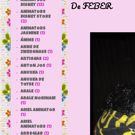
ANIMATORS
De FEBER
DISNEY
(13)
ANIMATORS
DISNEY STORE
(2)
ANIMATORS
JASMINE
(1)
ÁNIME
(1)
ANNE DE
ZWERGNASE
(1)
antiguas
(2)
ANTON JOS
(1)
ANUSKA
(1)
ANUSKA DE
TOYSE
(1)
ARALE
(1)
ARALE NORIMAKI
(1)
ARIEL ANIMATOR
(1)
ARIEL
ANIMATORS
(1)
arreglar
(1)