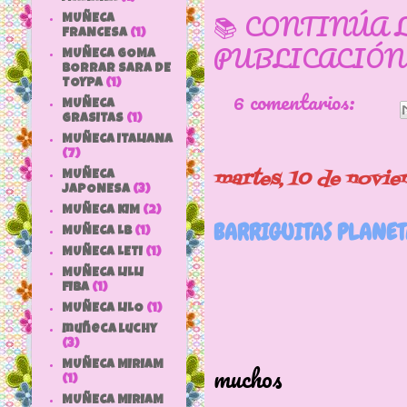
📚 CONTINÚA 
MUÑECA
FRANCESA
(1)
PUBLICACIÓN
MUÑECA GOMA
BORRAR SARA DE
TOYPA
(1)
6 comentarios:
MUÑECA
GRASITAS
(1)
MUÑECA ITALIANA
(7)
martes, 10 de novi
MUÑECA
JAPONESA
(3)
MUÑECA KIM
(2)
BARRIGUITAS PLANET
MUÑECA LB
(1)
MUÑECA LETI
(1)
MUÑECA LILLI
FIBA
(1)
MUÑECA LILO
(1)
muñeca luchy
Cuántos r
(3)
muchos
MUÑECA MIRIAM
(1)
MUÑECA MIRIAM