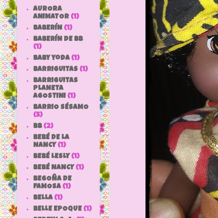
AURORA
ANIMATOR
(1)
BABERÍN
(1)
BABERÍN DE BB
(1)
baby yoda
(1)
BARRIGUITAS
(1)
BARRIGUITAS
PLANETA
AGOSTINI
(1)
BARRIO SÉSAMO
(5)
bb
(2)
BEBÉ DE LA
NANCY
(1)
BEBÉ LESLY
(1)
BEBÉ NANCY
(1)
BEGOÑA DE
FAMOSA
(1)
BELLA
(1)
BELLE EPOQUE
(1)