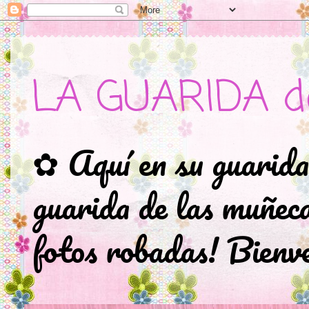
LA GUARIDA d
✿ Aquí en su guarida
guarida de las muñec
fotos robadas! Bienve