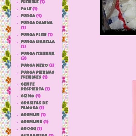
FLEXIBLE
(1)
FOLK
(1)
FURGA
(4)
FURGA DAMINA
(1)
FURGA FLEXI
(1)
FURGA ISABELLA
(1)
FURGA ITALIANA
(3)
FURGA NERO
(1)
FURGA PIERNAS
FLEXIBLES
(1)
GENTE
DESPIERTA
(1)
GIZMO
(1)
GRASITAS DE
FAMOSA
(1)
GREMLIN
(1)
GREMLINS
(1)
grogu
(1)