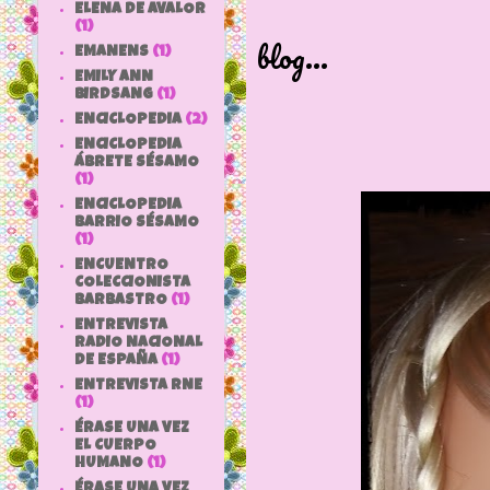
Mirar que p
ELENA DE AVALOR
(1)
blog...
EMANENS
(1)
EMILY ANN
BIRDSANG
(1)
ENCICLOPEDIA
(2)
ENCICLOPEDIA
ÁBRETE SÉSAMO
(1)
ENCICLOPEDIA
BARRIO SÉSAMO
(1)
ENCUENTRO
COLECCIONISTA
BARBASTRO
(1)
ENTREVISTA
RADIO NACIONAL
DE ESPAÑA
(1)
ENTREVISTA RNE
(1)
ÉRASE UNA VEZ
EL CUERPO
HUMANO
(1)
ÉRASE UNA VEZ