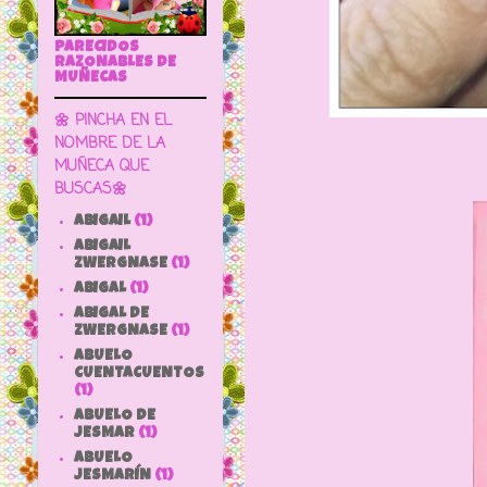
PARECIDOS
RAZONABLES DE
MUÑECAS
🌼 PINCHA EN EL
NOMBRE DE LA
MUÑECA QUE
BUSCAS🌼
ABIGAIL
(1)
ABIGAIL
ZWERGNASE
(1)
ABIGAL
(1)
ABIGAL DE
ZWERGNASE
(1)
ABUELO
CUENTACUENTOS
(1)
ABUELO DE
JESMAR
(1)
ABUELO
JESMARÍN
(1)