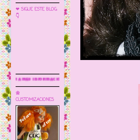
❤ SIGUE ESTE BLOG
👇
rmación
🌼
CUSTOMIZACIONES