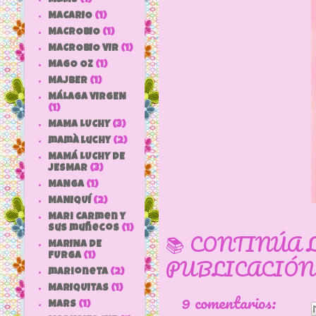
MACARIO
(1)
MACROBIO
(1)
MACROBIO VIR
(1)
MAGO OZ
(1)
MAJBER
(1)
MÁLAGA VIRGEN
(1)
MAMA LUCHY
(3)
mamà luchy
(2)
MAMÁ LUCHY DE
JESMAR
(3)
MANGA
(1)
MANIQUÍ
(2)
Mari Carmen y
sus muñecos
(1)
📚 CONTINÚA 
MARINA DE
FURGA
(1)
PUBLICACIÓN
marioneta
(2)
MARIQUITAS
(1)
9 comentarios:
MARS
(1)