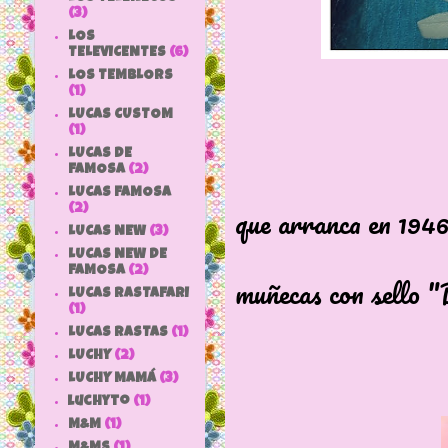
(3)
LOS
TELEVICENTES
(6)
LOS TEMBLORS
(1)
LUCAS CUSTOM
(1)
LUCAS DE
FAMOSA
(2)
Es una tris
LUCAS FAMOSA
que arranca en 1946
(2)
LUCAS NEW
(3)
dónde se em
LUCAS NEW DE
FAMOSA
(2)
muñecas con sello "
LUCAS RASTAFARI
(1)
LUCAS RASTAS
(1)
LUCHY
(2)
LUCHY MAMÁ
(3)
luchyto
(1)
M&M
(1)
M&MS
(1)