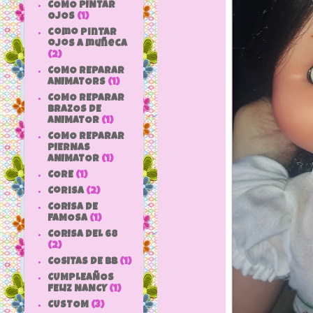
COMO PINTAR
OJOS
(1)
como pintar
ojos a muñeca
(2)
COMO REPARAR
ANIMATORS
(1)
COMO REPARAR
BRAZOS DE
ANIMATOR
(1)
COMO REPARAR
PIERNAS
ANIMATOR
(1)
CORE
(1)
Corisa
(2)
CORISA DE
FAMOSA
(1)
CORISA DEL 68
(2)
COSITAS DE bb
(1)
CUMPLEAÑOS
FELIZ NANCY
(1)
CUSTOM
(3)