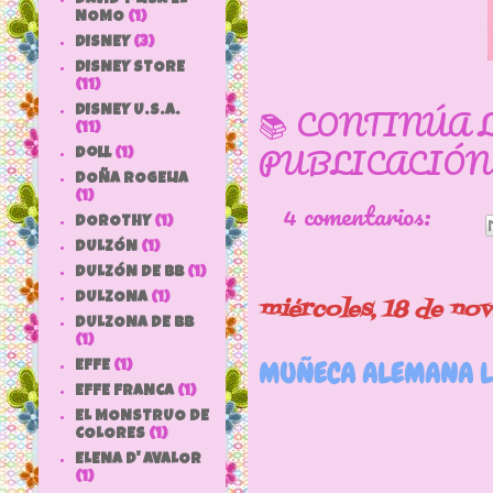
NOMO
(1)
DISNEY
(3)
DISNEY STORE
(11)
📚 CONTINÚA 
DISNEY U.S.A.
(11)
PUBLICACIÓN
doll
(1)
DOÑA ROGELIA
(1)
4 comentarios:
DOROTHY
(1)
DULZÓN
(1)
DULZÓN DE BB
(1)
DULZONA
(1)
miércoles, 18 de no
DULZONA DE BB
(1)
MUÑECA ALEMANA L
EFFE
(1)
EFFE FRANCA
(1)
EL MONSTRUO DE
COLORES
(1)
ELENA D' AVALOR
(1)