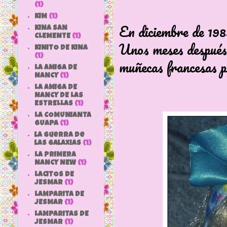
(1)
KIM
(1)
En diciembre de 1983
KINA SAN
CLEMENTE
(1)
Unos meses después,
KINITO DE KINA
(1)
muñecas francesas p
LA AMIGA DE
NANCY
(1)
LA AMIGA DE
NANCY DE LAS
ESTRELLAS
(1)
LA COMUNIANTA
GUAPA
(1)
la guerra de
las galaxias
(1)
LA PRIMERA
NANCY NEW
(1)
LACITOS DE
JESMAR
(1)
LAMPARITA DE
JESMAR
(1)
LAMPARITAS DE
JESMAR
(1)