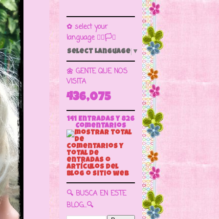
✿ select your
language 🏳️‍🌈🏳️🏁
Select Language
▼
🌼 GENTE QUE NOS
VISITA
436,075
141 Entradas y
826
Comentarios
🔍 BUSCA EN ESTE
BLOG...🔍