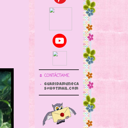
🌷 CONTÁCTAME
guaridamuneca
s@hotmail.com