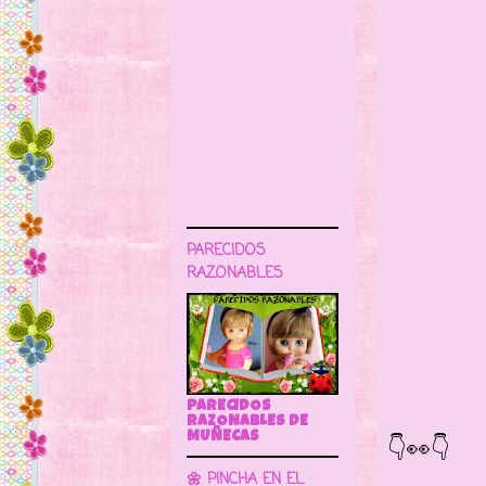
PARECIDOS
RAZONABLES
Pero 
de for
PARECIDOS
RAZONABLES DE
👇👀👇
MUÑECAS
🌼 PINCHA EN EL