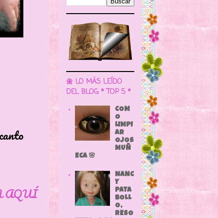
🌼 LO MÁS LEÍDO
DEL BLOG * TOP 5 *
COM
O
LIMPI
anto
AR
OJOS
MUÑ
ECA 🌸
NANC
Y
N AQUÍ
PATA
BOLL
O,
RESO