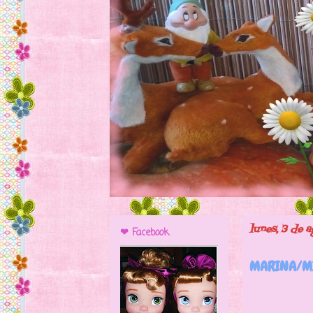
lunes, 3 de 
❤ Facebook
MARINA/MI
Hoy vi