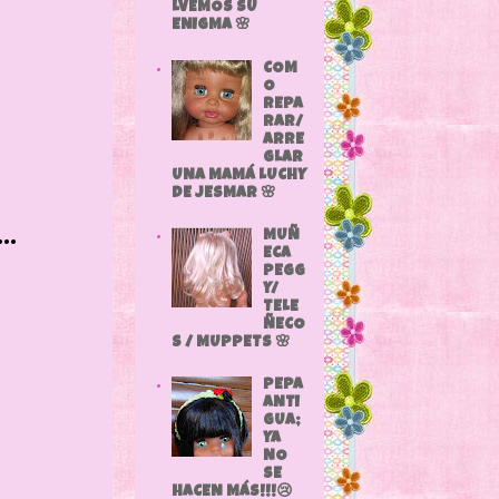
LVEMOS SU
ENIGMA 🌸
COM
O
REPA
RAR/
ARRE
GLAR
UNA MAMÁ LUCHY
DE JESMAR 🌸
..
MUÑ
ECA
PEGG
Y/
TELE
ÑECO
S / MUPPETS 🌸
PEPA
ANTI
GUA;
YA
NO
SE
HACEN MÁS!!!😢