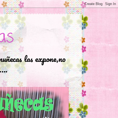
as
muñecas las expone,no
.….