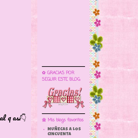
✿ GRACIAS POR
SEGUIR ESTE BLOG
q así👇
🌼 Mis blogs favoritos
MUÑECAS A LOS
CINCUENTA