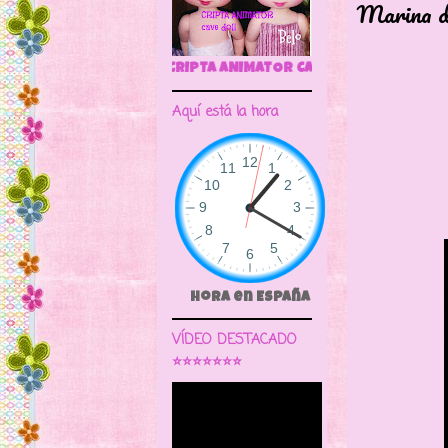
Marina d
Tre 
🌼CRIPTA ANIMATOR CAVE DOLL
Aquí está la hora
Hora en España
VÍDEO DESTACADO
⭐⭐⭐⭐⭐⭐⭐