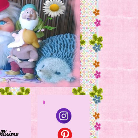
📱
ísima