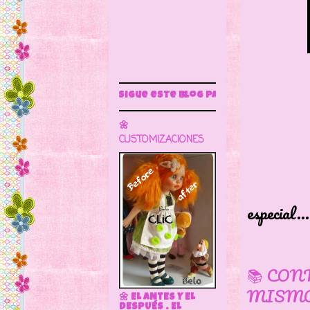
Sigue este blog para más información
🌼
CUSTOMIZACIONES
Las mu
especial...
📚 CON
MISMO
🌼 EL ANTES Y EL
DESPUÉS . EL