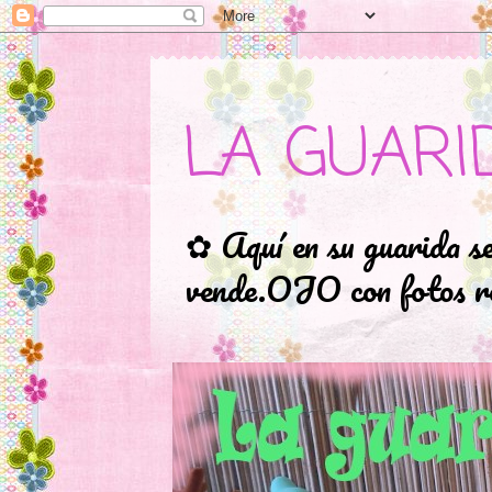
LA GUARI
✿ Aquí en su guarida s
vende.OJO con fotos ro