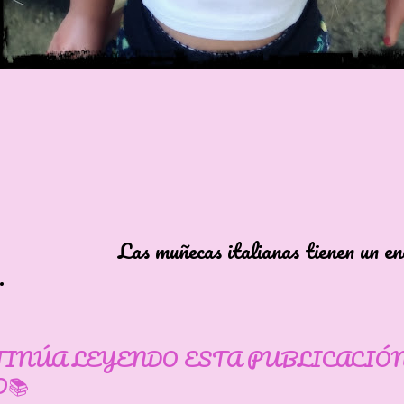
ñecas italianas tienen un enc
.
TINÚA LEYENDO ESTA PUBLICACIÓ
📚