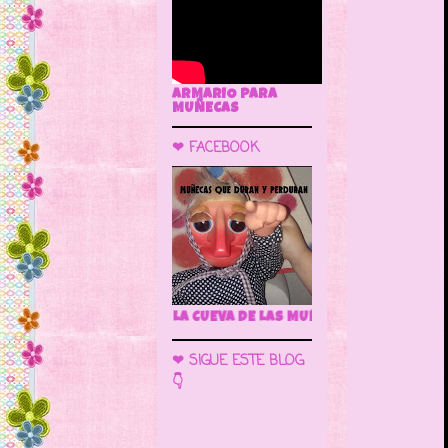
ARMARIO PARA
MUÑECAS
❤ FACEBOOK
🌼 LA CUEVA DE LAS MUÑECAS
❤ SIGUE ESTE BLOG
👇