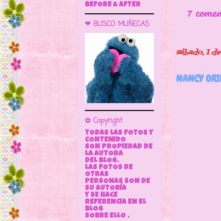
BEFORE & AFTER
7 come
❤ BUSCO MUÑECAS
sábado, 1 d
NANCY ORI
Sabemo
Pho
✿ Copyright
TODAS LAS FOTOS Y
CONTENIDO
SON PROPIEDAD DE
LA AUTORA
DEL BLOG.
LAS FOTOS DE
OTRAS
PERSONAS SON DE
SU AUTORÍA
Y SE HACE
REFERENCIA EN EL
BLOG
SOBRE ELLO .