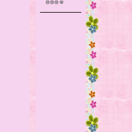
😢😢😢 🌸