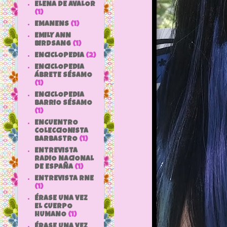
ELENA DE AVALOR
(1)
EMANENS
(1)
EMILY ANN
BIRDSANG
(1)
ENCICLOPEDIA
(2)
ENCICLOPEDIA
ÁBRETE SÉSAMO
(1)
ENCICLOPEDIA
BARRIO SÉSAMO
(1)
ENCUENTRO
COLECCIONISTA
BARBASTRO
(1)
ENTREVISTA
RADIO NACIONAL
DE ESPAÑA
(1)
ENTREVISTA RNE
(1)
ÉRASE UNA VEZ
EL CUERPO
HUMANO
(1)
ÉRASE UNA VEZ