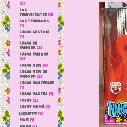
(3)
LOS
TELEVICENTES
(6)
LOS TEMBLORS
(1)
LUCAS CUSTOM
(1)
LUCAS DE
FAMOSA
(2)
LUCAS FAMOSA
(2)
LUCAS NEW
(3)
LUCAS NEW DE
FAMOSA
(2)
LUCAS RASTAFARI
(1)
LUCAS RASTAS
(1)
LUCHY
(2)
LUCHY MAMÁ
(3)
luchyto
(1)
M&M
(1)
M&MS
(1)