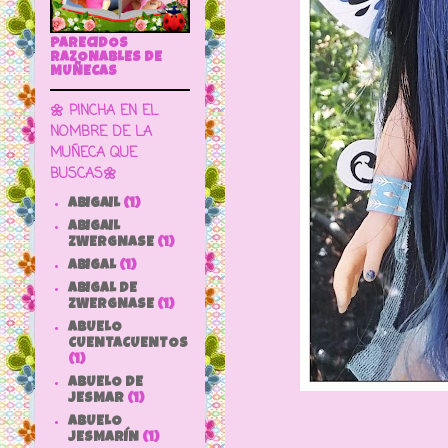
PARECIDOS
RAZONABLES DE
MUÑECAS
🌼 PINCHA EN EL
NOMBRE DE LA
MUÑECA QUE
BUSCAS🌼
ABIGAIL
(1)
ABIGAIL
ZWERGNASE
(1)
ABIGAL
(1)
ABIGAL DE
ZWERGNASE
(1)
ABUELO
CUENTACUENTOS
(1)
ABUELO DE
JESMAR
(1)
ABUELO
JESMARÍN
(1)