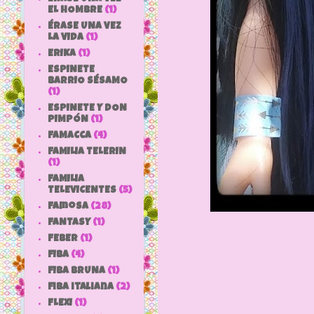
EL HOMBRE
(1)
ÉRASE UNA VEZ
LA VIDA
(1)
ERIKA
(1)
ESPINETE
BARRIO SÉSAMO
(1)
ESPINETE Y DON
PIMPÓN
(1)
FAMACCA
(4)
FAMILIA TELERIN
(1)
FAMILIA
TELEVICENTES
(5)
Famosa
(28)
FANTASY
(1)
FEBER
(1)
FIBA
(4)
FIBA BRUNA
(1)
fiba italiana
(2)
FLEXI
(1)