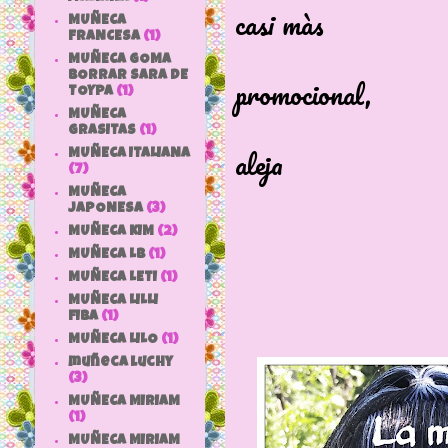
casi màs
MUÑECA
FRANCESA
(1)
que como 
MUÑECA GOMA
BORRAR SARA DE
promocional,
TOYPA
(1)
que la mayo
MUÑECA
GRASITAS
(1)
aleja
MUÑECA ITALIANA
(7)
de la real
MUÑECA
JAPONESA
(3)
MUÑECA KIM
(2)
MUÑECA LB
(1)
MUÑECA LETI
(1)
MUÑECA LILLI
FIBA
(1)
MUÑECA LILO
(1)
muñeca luchy
(3)
MUÑECA MIRIAM
(1)
MUÑECA MIRIAM