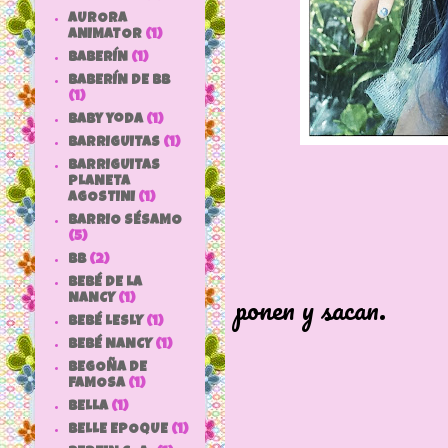
AURORA
ANIMATOR
(1)
BABERÍN
(1)
BABERÍN DE BB
(1)
baby yoda
(1)
BARRIGUITAS
(1)
BARRIGUITAS
PLANETA
AGOSTINI
(1)
BARRIO SÉSAMO
(5)
Lleva lenti
bb
(2)
BEBÉ DE LA
ponen y sacan.
NANCY
(1)
BEBÉ LESLY
(1)
BEBÉ NANCY
(1)
BEGOÑA DE
FAMOSA
(1)
BELLA
(1)
BELLE EPOQUE
(1)