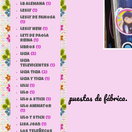
LB ALEMANA
(1)
LESLY
(1)
LESLY DE FAMOSA
(1)
LESLY NEW
(1)
LETI DE PAOLA
REINA
(1)
LIBROS
(1)
LICIA
(3)
LICIA
TELEVICENTES
(1)
LICIA TICIA
(2)
Pone en las
LICIA Y TICIA
(1)
Aunque vien
LILLI
(1)
LILO
(1)
puestas de fábrica.
LILO & STICH
(1)
LILO ANIMATOR
(1)
LILO Y STICH
(1)
lisa jean
(1)
LOS TELEÑECOS