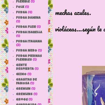
Su melena e
FLEXIBLE
(1)
FOLK
(1)
mechas azules.
FURGA
(4)
Aunque a 
FURGA DAMINA
(1)
violáceas...según le 
FURGA FLEXI
(1)
FURGA ISABELLA
(1)
FURGA ITALIANA
(3)
FURGA NERO
(1)
FURGA PIERNAS
FLEXIBLES
(1)
GENTE
DESPIERTA
(1)
GIZMO
(1)
GRASITAS DE
FAMOSA
(1)
GREMLIN
(1)
GREMLINS
(1)
grogu
(1)