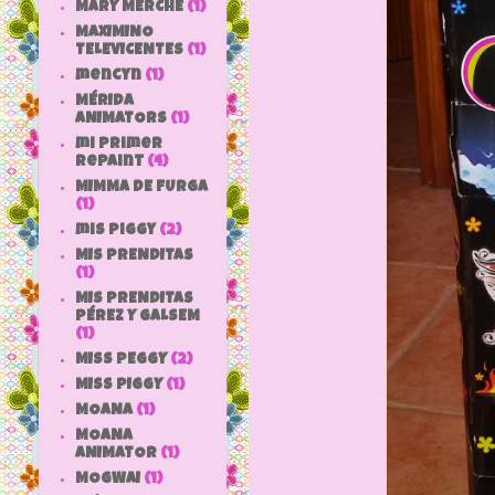
MARY MERCHE
(1)
MAXIMINO
TELEVICENTES
(1)
mencyn
(1)
MÉRIDA
ANIMATORS
(1)
mi primer
repaint
(4)
MIMMA DE FURGA
(1)
mis piggy
(2)
MIS PRENDITAS
(1)
MIS PRENDITAS
PÉREZ Y GALSEM
(1)
MISS PEGGY
(2)
MISS PIGGY
(1)
MOANA
(1)
MOANA
ANIMATOR
(1)
MOGWAI
(1)