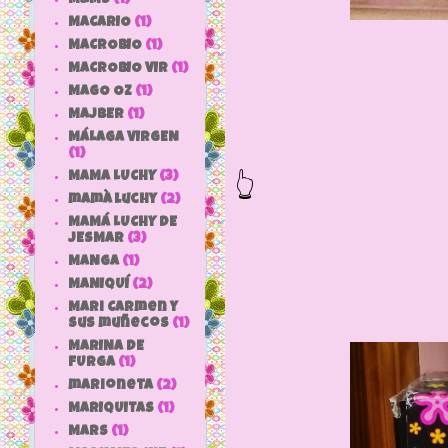
MACARIO
(1)
MACROBIO
(1)
MACROBIO VIR
(1)
MAGO OZ
(1)
MAJBER
(1)
Las cajas de
MÁLAGA VIRGEN
(1)
👆
MAMA LUCHY
(3)
mamà luchy
(2)
MAMÁ LUCHY DE
JESMAR
(3)
MANGA
(1)
MANIQUÍ
(2)
Mari Carmen y
sus muñecos
(1)
MARINA DE
FURGA
(1)
marioneta
(2)
MARIQUITAS
(1)
MARS
(1)