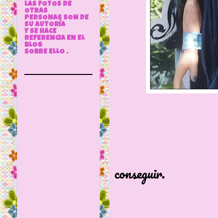
LAS FOTOS DE
OTRAS
PERSONAS SON DE
SU AUTORÍA
Y SE HACE
REFERENCIA EN EL
BLOG
SOBRE ELLO .
Ya desca
Son del 2.0
conseguir.