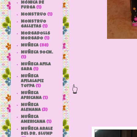
MÓNICA DE
FURGA
(1)
MONSTRUO
(1)
MONSTRUO
GALLETAS
(1)
MORGADOLLS
MORGADO
(1)
MUÑECA
(88)
MUÑECA 9OCM.
(1)
MUÑECA AFILA
SARA
(1)
Y la parte 
MUÑECA
AFILALAPIZ
👆
TOYPA
(1)
MUÑECA
AFRICANA
(1)
MUÑECA
ALEMANA
(3)
MUÑECA
AMERICANA
(1)
MUÑECA ARALE
DEL DR. SLUMP