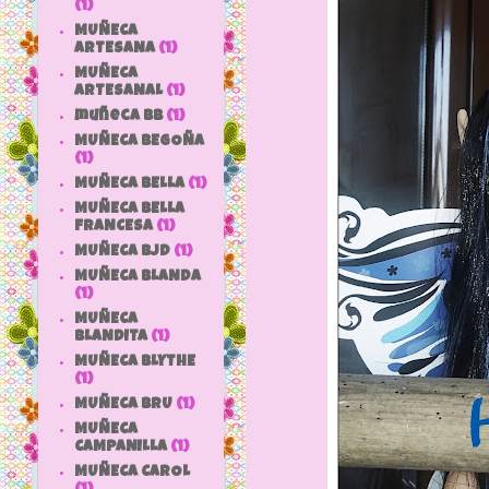
(1)
MUÑECA
ARTESANA
(1)
MUÑECA
ARTESANAL
(1)
muñeca bb
(1)
MUÑECA BEGOÑA
(1)
MUÑECA BELLA
(1)
MUÑECA BELLA
FRANCESA
(1)
MUÑECA BJD
(1)
MUÑECA BLANDA
(1)
MUÑECA
BLANDITA
(1)
MUÑECA BLYTHE
(1)
MUÑECA BRU
(1)
MUÑECA
CAMPANILLA
(1)
MUÑECA CAROL