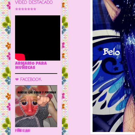
VÍDEO DESTACADO
⭐⭐⭐⭐⭐⭐⭐
ARMARIO PARA
MUÑECAS
❤ FACEBOOK
🌼 LA CUEVA DE LAS MUÑECAS