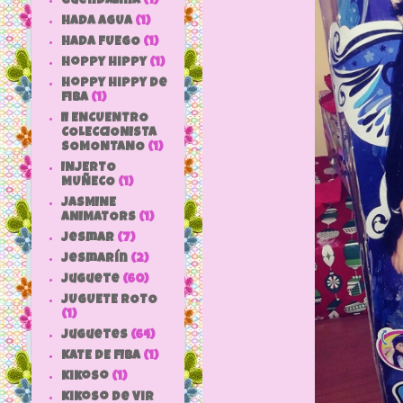
Guendalina
(1)
HADA AGUA
(1)
HADA FUEGO
(1)
hoppy hippy
(1)
hoppy hippy de
fiba
(1)
II ENCUENTRO
COLECCIONISTA
SOMONTANO
(1)
INJERTO
MUÑECO
(1)
JASMINE
ANIMATORS
(1)
jesmar
(7)
jesmarín
(2)
juguete
(60)
JUGUETE ROTO
(1)
Juguetes
(64)
KATE DE FIBA
(1)
Kikoso
(1)
Kikoso de Vir