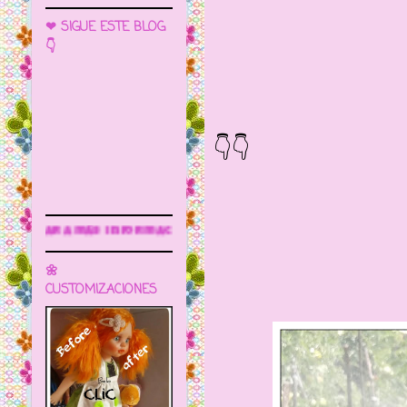
❤ SIGUE ESTE BLOG
👇
Preciosas 
👇👇
rmación
🌼
CUSTOMIZACIONES