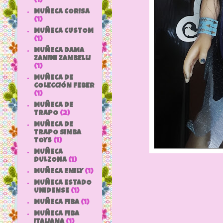
(1)
MUÑECA CORISA
(1)
MUÑECA CUSTOM
(1)
MUÑECA DAMA
ZANINI ZAMBELLI
(1)
MUÑECA DE
COLECCIÓN FEBER
(1)
MUÑECA DE
TRAPO
(2)
MUÑECA DE
TRAPO SIMBA
TOYS
(1)
MUÑECA
DULZONA
(1)
MUÑECA EMILY
(1)
MUÑECA ESTADO
UNIDENSE
(1)
MUÑECA FIBA
(1)
La Nancy h
MUÑECA FIBA
ITALIANA
(1)