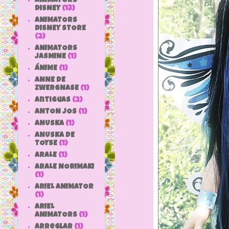
ANIMATORS
DISNEY
(13)
ANIMATORS
DISNEY STORE
(2)
ANIMATORS
JASMINE
(1)
ÁNIME
(1)
ANNE DE
ZWERGNASE
(1)
antiguas
(2)
ANTON JOS
(1)
ANUSKA
(1)
ANUSKA DE
TOYSE
(1)
ARALE
(1)
ARALE NORIMAKI
(1)
ARIEL ANIMATOR
(1)
ARIEL
ANIMATORS
(1)
arreglar
(1)