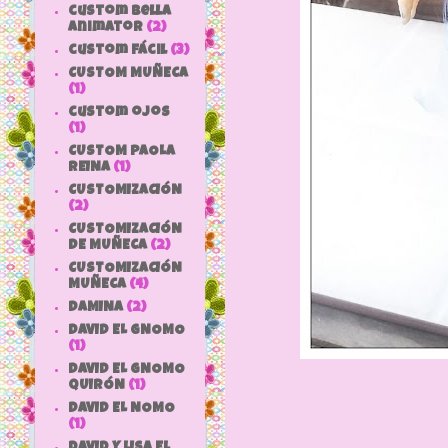
custom bella
animator
(2)
custom fácil
(3)
CUSTOM MUÑECA
(1)
custom ojos
(1)
CUSTOM PAOLA
REINA
(1)
CUSTOMIZACIÓN
(2)
CUSTOMIZACIÓN
DE MUÑECA
(2)
CUSTOMIZACIÓN
MUÑECA
(4)
DAMINA
(2)
DAVID EL GNOMO
(1)
DAVID EL GNOMO
QUIRÓN
(1)
DAVID EL NOMO
(1)
DAVID Y LISA EL