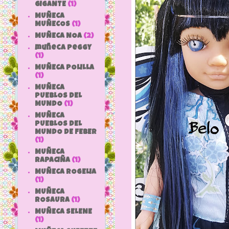
GIGANTE
(1)
MUÑECA
MUÑECOS
(1)
MUÑECA NOA
(2)
muñeca peggy
(1)
MUÑECA POLILLA
(1)
MUÑECA
PUEBLOS DEL
MUNDO
(1)
MUÑECA
PUEBLOS DEL
MUNDO DE FEBER
(1)
MUÑECA
RAPACIÑA
(1)
MUÑECA ROGELIA
(1)
MUÑECA
ROSAURA
(1)
MUÑECA SELENE
(1)