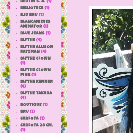
BERTIN S. A.
(1)
BIBLIOTECA
(1)
BJD BRU
(1)
BLANCANIEVES
ANIMATOR
(1)
BLUE JEANS
(1)
BLYTHE
(4)
BLYTHE ALLISON
KATZMAN
(4)
BLYTHE CLOWN
(1)
BLYTHE CLOWN
PINK
(1)
BLYTHE KENNER
(4)
BLYTHE TAKARA
(4)
BOUTIQUE
(1)
BRU
(1)
CARLOTA
(1)
CARLOTA 28 CM.
(1)