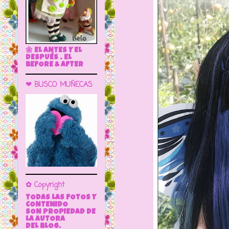
🌼 EL ANTES Y EL
DESPUÉS . EL
BEFORE & AFTER
❤ BUSCO MUÑECAS
✿ Copyright
TODAS LAS FOTOS Y
CONTENIDO
SON PROPIEDAD DE
LA AUTORA
DEL BLOG.