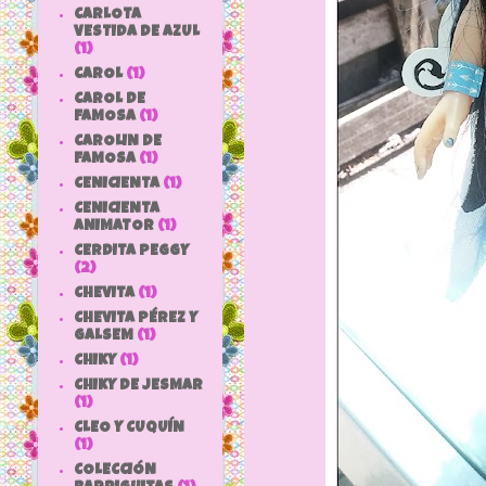
CARLOTA
VESTIDA DE AZUL
(1)
CAROL
(1)
CAROL DE
FAMOSA
(1)
CAROLIN DE
FAMOSA
(1)
CENICIENTA
(1)
CENICIENTA
ANIMATOR
(1)
CERDITA PEGGY
(2)
CHEVITA
(1)
CHEVITA PÉREZ Y
GALSEM
(1)
CHIKY
(1)
CHIKY DE JESMAR
(1)
CLEO Y CUQUÍN
(1)
COLECCIÓN