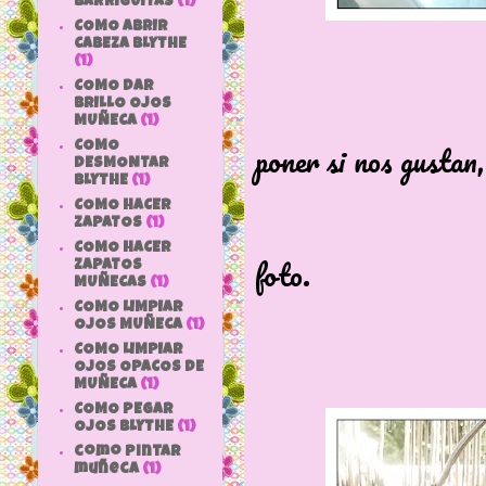
BARRIGUITAS
(1)
COMO ABRIR
CABEZA BLYTHE
(1)
COMO DAR
BRILLO OJOS
Orejas de e
MUÑECA
(1)
poner si nos gustan,
COMO
DESMONTAR
BLYTHE
(1)
o sacársela
COMO HACER
Personalme
ZAPATOS
(1)
COMO HACER
foto.
ZAPATOS
MUÑECAS
(1)
COMO LIMPIAR
OJOS MUÑECA
(1)
COMO LIMPIAR
OJOS OPACOS DE
MUÑECA
(1)
COMO PEGAR
OJOS BLYTHE
(1)
como pintar
muñeca
(1)