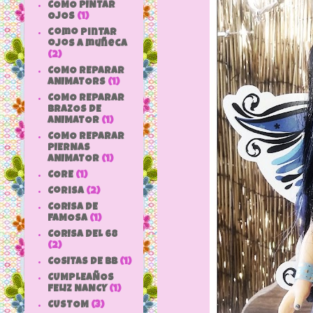
COMO PINTAR
OJOS
(1)
como pintar
ojos a muñeca
(2)
COMO REPARAR
ANIMATORS
(1)
COMO REPARAR
BRAZOS DE
ANIMATOR
(1)
COMO REPARAR
PIERNAS
ANIMATOR
(1)
CORE
(1)
Corisa
(2)
CORISA DE
FAMOSA
(1)
CORISA DEL 68
(2)
COSITAS DE bb
(1)
CUMPLEAÑOS
FELIZ NANCY
(1)
CUSTOM
(3)