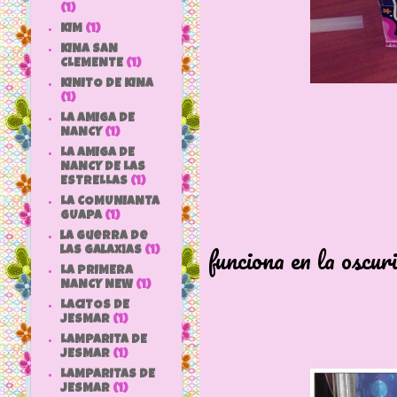
(1)
KIM
(1)
KINA SAN
CLEMENTE
(1)
KINITO DE KINA
(1)
LA AMIGA DE
NANCY
(1)
LA AMIGA DE
NANCY DE LAS
ESTRELLAS
(1)
Aquí en la c
LA COMUNIANTA
y nos dicen
GUAPA
(1)
la guerra de
funciona en la oscur
las galaxias
(1)
LA PRIMERA
NANCY NEW
(1)
LACITOS DE
JESMAR
(1)
LAMPARITA DE
JESMAR
(1)
LAMPARITAS DE
JESMAR
(1)