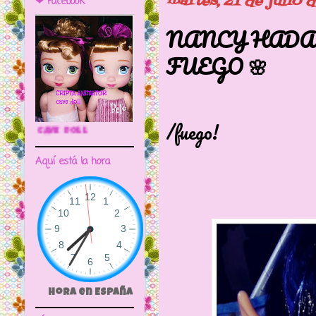
martes, 21 de julio 
❤ Facebook
NANCY HADA 
FUEGO 🌸
Nancy fies
/fuego!
🌼CRIPTA ANIMATOR CAVE DOLL
Aquí está la hora
Hora en España