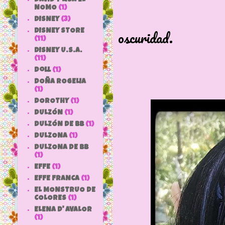
NOMO
(1)
Lleva alas 
DISNEY
(3)
oscuridad.
DISNEY STORE
(11)
DISNEY U.S.A.
(11)
doll
(1)
DOÑA ROGELIA
(1)
DOROTHY
(1)
DULZÓN
(1)
DULZÓN DE BB
(1)
DULZONA
(1)
DULZONA DE BB
(1)
EFFE
(1)
EFFE FRANCA
(1)
EL MONSTRUO DE
COLORES
(1)
ELENA D' AVALOR
(1)