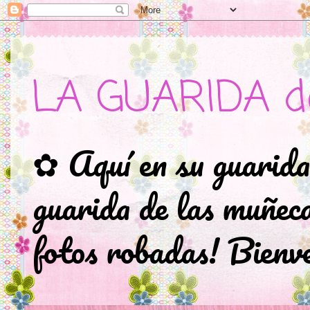
LA GUARIDA d
✿ Aquí en su guarida
guarida de las muñec
fotos robadas! Bienve