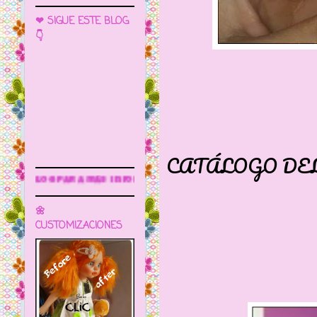
❤ SIGUE ESTE BLOG
👇
APARE
CATÁLOGO DEL 7
 información
🌼
CUSTOMIZACIONES