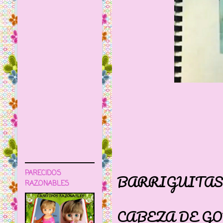
ES T
PARECIDOS
BARRIGUITAS
RAZONABLES
CUERPO
CABEZA DE G