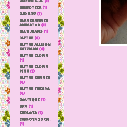
BERTIN S. A.
(1)
BIBLIOTECA
(1)
BJD BRU
(1)
BLANCANIEVES
ANIMATOR
(1)
BLUE JEANS
(1)
BLYTHE
(4)
BLYTHE ALLISON
KATZMAN
(4)
BLYTHE CLOWN
(1)
BLYTHE CLOWN
PINK
(1)
BLYTHE KENNER
(4)
BLYTHE TAKARA
(4)
BOUTIQUE
(1)
BRU
(1)
CARLOTA
(1)
CARLOTA 28 CM.
(1)