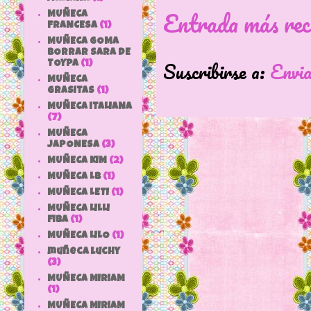
Entrada más rec
MUÑECA
FRANCESA
(1)
MUÑECA GOMA
BORRAR SARA DE
Suscribirse a:
Envi
TOYPA
(1)
MUÑECA
GRASITAS
(1)
MUÑECA ITALIANA
(7)
MUÑECA
JAPONESA
(3)
MUÑECA KIM
(2)
MUÑECA LB
(1)
MUÑECA LETI
(1)
MUÑECA LILLI
FIBA
(1)
MUÑECA LILO
(1)
muñeca luchy
(3)
MUÑECA MIRIAM
(1)
MUÑECA MIRIAM