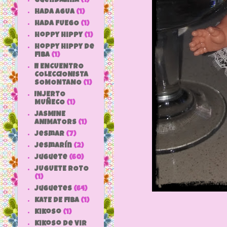
Guendalina
(1)
HADA AGUA
(1)
HADA FUEGO
(1)
hoppy hippy
(1)
hoppy hippy de
fiba
(1)
II ENCUENTRO
COLECCIONISTA
SOMONTANO
(1)
INJERTO
MUÑECO
(1)
JASMINE
ANIMATORS
(1)
jesmar
(7)
jesmarín
(2)
juguete
(60)
JUGUETE ROTO
(1)
Juguetes
(64)
KATE DE FIBA
(1)
Kikoso
(1)
Kikoso de Vir