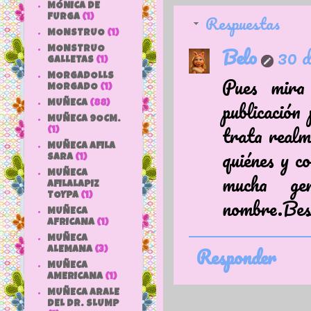
MÓNICA DE
Respuestas
FURGA
(1)
MONSTRUO
(1)
Belo
30 d
MONSTRUO
GALLETAS
(1)
MORGADOLLS
Pues mira
MORGADO
(1)
publicación
MUÑECA
(88)
MUÑECA 9OCM.
trata realm
(1)
MUÑECA AFILA
quiénes y c
SARA
(1)
MUÑECA
mucha ge
AFILALAPIZ
TOYPA
(1)
nombre.Bes
MUÑECA
AFRICANA
(1)
MUÑECA
Responder
ALEMANA
(3)
MUÑECA
AMERICANA
(1)
MUÑECA ARALE
DEL DR. SLUMP