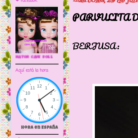
miércoles, 29 de jul
❤ Facebook
PARVULITA D
MUÑECA
BERJUSA:
🌼CRIPTA ANIMATOR CAVE DOLL
Aquí está la hora
Hora en España