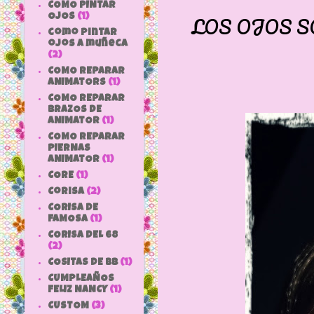
COMO PINTAR
LOS OJOS S
OJOS
(1)
como pintar
ojos a muñeca
(2)
COMO REPARAR
ANIMATORS
(1)
COMO REPARAR
BRAZOS DE
ANIMATOR
(1)
COMO REPARAR
PIERNAS
ANIMATOR
(1)
CORE
(1)
Corisa
(2)
CORISA DE
FAMOSA
(1)
CORISA DEL 68
(2)
COSITAS DE bb
(1)
CUMPLEAÑOS
FELIZ NANCY
(1)
CUSTOM
(3)