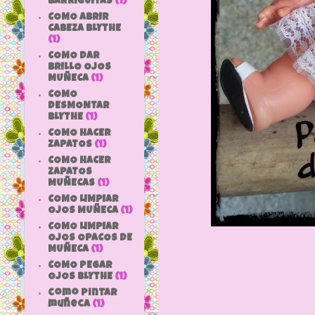
BARRIGUITAS
(1)
COMO ABRIR
CABEZA BLYTHE
(1)
COMO DAR
BRILLO OJOS
MUÑECA
(1)
COMO
DESMONTAR
BLYTHE
(1)
COMO HACER
ZAPATOS
(1)
COMO HACER
ZAPATOS
MUÑECAS
(1)
COMO LIMPIAR
OJOS MUÑECA
(1)
COMO LIMPIAR
OJOS OPACOS DE
MUÑECA
(1)
COMO PEGAR
OJOS BLYTHE
(1)
como pintar
muñeca
(1)