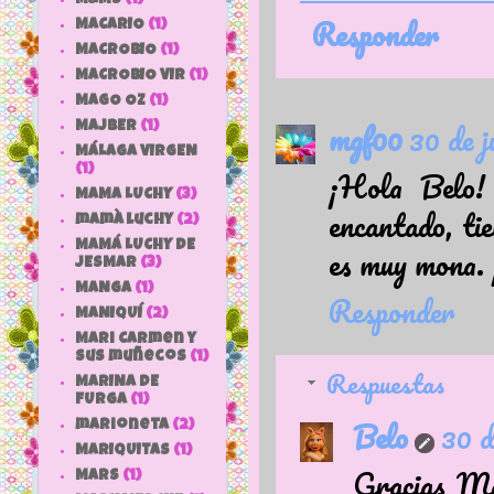
Responder
MACARIO
(1)
MACROBIO
(1)
MACROBIO VIR
(1)
MAGO OZ
(1)
mgf00
30 de j
MAJBER
(1)
MÁLAGA VIRGEN
¡Hola Belo!
(1)
MAMA LUCHY
(3)
encantado, tie
mamà luchy
(2)
MAMÁ LUCHY DE
es muy mona.
JESMAR
(3)
MANGA
(1)
Responder
MANIQUÍ
(2)
Mari Carmen y
sus muñecos
(1)
Respuestas
MARINA DE
FURGA
(1)
Belo
30 d
marioneta
(2)
MARIQUITAS
(1)
Gracias Ma
MARS
(1)