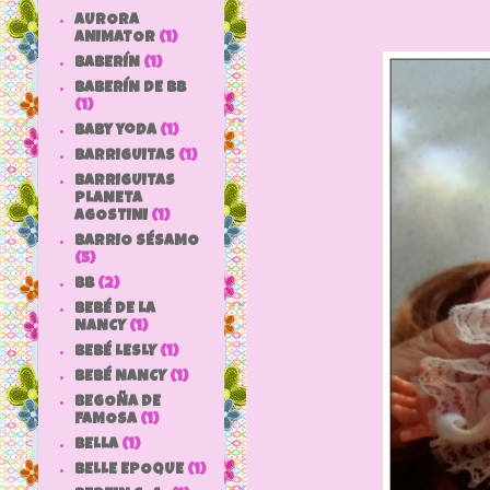
AURORA
ANIMATOR
(1)
BABERÍN
(1)
BABERÍN DE BB
(1)
baby yoda
(1)
BARRIGUITAS
(1)
BARRIGUITAS
PLANETA
AGOSTINI
(1)
BARRIO SÉSAMO
(5)
bb
(2)
BEBÉ DE LA
NANCY
(1)
BEBÉ LESLY
(1)
BEBÉ NANCY
(1)
BEGOÑA DE
FAMOSA
(1)
BELLA
(1)
BELLE EPOQUE
(1)