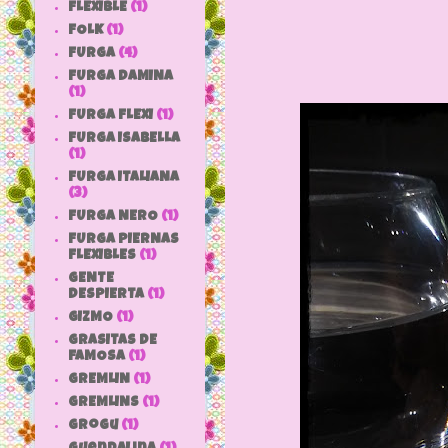
FLEXIBLE
(1)
FOLK
(1)
FURGA
(4)
FURGA DAMINA
(1)
FURGA FLEXI
(1)
FURGA ISABELLA
(1)
FURGA ITALIANA
(3)
FURGA NERO
(1)
FURGA PIERNAS
FLEXIBLES
(1)
GENTE
DESPIERTA
(1)
GIZMO
(1)
GRASITAS DE
FAMOSA
(1)
GREMLIN
(1)
GREMLINS
(1)
grogu
(1)