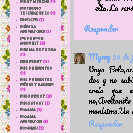
MARY MERCHE
(1)
ella.La ver
MAXIMINO
TELEVICENTES
(1)
mencyn
(1)
Responder
MÉRIDA
ANIMATORS
(1)
mi primer
repaint
(4)
MIMMA DE FURGA
Mymy
30 de 
(1)
mis piggy
(2)
Vaya Belo,ac
MIS PRENDITAS
(1)
dos y no sabí
MIS PRENDITAS
PÉREZ Y GALSEM
creía que e
(1)
no,Avellani
MISS PEGGY
(2)
MISS PIGGY
(1)
monísima.Un
MOANA
(1)
MOANA
Responder
ANIMATOR
(1)
MOGWAI
(1)