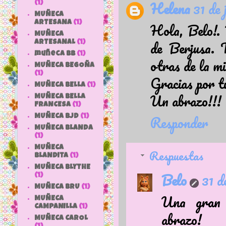
Helena
31 de 
(1)
MUÑECA
Hola, Belo!. 
ARTESANA
(1)
MUÑECA
de Berjusa. T
ARTESANAL
(1)
muñeca bb
(1)
otras de la m
MUÑECA BEGOÑA
(1)
Gracias por tu
MUÑECA BELLA
(1)
Un abrazo!!!
MUÑECA BELLA
FRANCESA
(1)
Responder
MUÑECA BJD
(1)
MUÑECA BLANDA
(1)
MUÑECA
Respuestas
BLANDITA
(1)
MUÑECA BLYTHE
Belo
31 d
(1)
MUÑECA BRU
(1)
Una gran 
MUÑECA
CAMPANILLA
(1)
abrazo!
MUÑECA CAROL