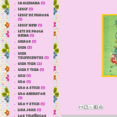
LB ALEMANA
(1)
LESLY
(1)
LESLY DE FAMOSA
(1)
LESLY NEW
(1)
LETI DE PAOLA
REINA
(1)
LIBROS
(1)
LICIA
(3)
LICIA
TELEVICENTES
(1)
LICIA TICIA
(2)
LICIA Y TICIA
(1)
LILLI
(1)
LILO
(1)
LILO & STICH
(1)
LILO ANIMATOR
(1)
LILO Y STICH
(1)
lisa jean
(1)
LOS TELEÑECOS