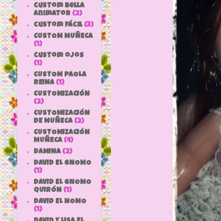
custom bella
animator
(2)
custom fácil
(3)
CUSTOM MUÑECA
(1)
custom ojos
(1)
CUSTOM PAOLA
REINA
(1)
CUSTOMIZACIÓN
(2)
CUSTOMIZACIÓN
DE MUÑECA
(2)
CUSTOMIZACIÓN
MUÑECA
(4)
DAMINA
(2)
DAVID EL GNOMO
(1)
DAVID EL GNOMO
QUIRÓN
(1)
DAVID EL NOMO
(1)
DAVID Y LISA EL