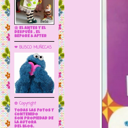
🌼 EL ANTES Y EL
DESPUÉS . EL
BEFORE & AFTER
❤ BUSCO MUÑECAS
✿ Copyright
TODAS LAS FOTOS Y
CONTENIDO
SON PROPIEDAD DE
LA AUTORA
DEL BLOG.