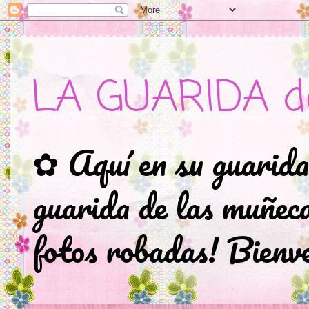
LA GUARIDA d
✿ Aquí en su guarida
guarida de las muñec
fotos robadas! Bienve