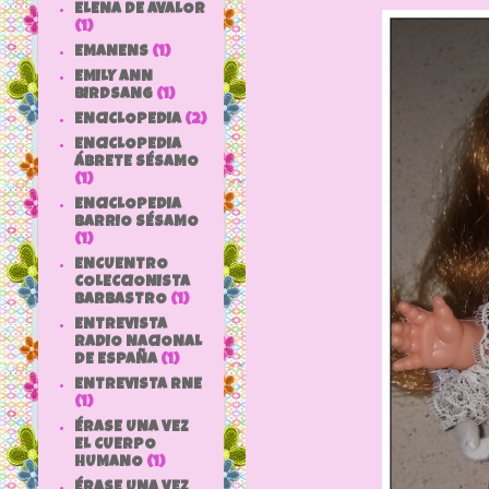
ELENA DE AVALOR
(1)
EMANENS
(1)
EMILY ANN
BIRDSANG
(1)
ENCICLOPEDIA
(2)
ENCICLOPEDIA
ÁBRETE SÉSAMO
(1)
ENCICLOPEDIA
BARRIO SÉSAMO
(1)
ENCUENTRO
COLECCIONISTA
BARBASTRO
(1)
ENTREVISTA
RADIO NACIONAL
DE ESPAÑA
(1)
ENTREVISTA RNE
(1)
ÉRASE UNA VEZ
EL CUERPO
HUMANO
(1)
ÉRASE UNA VEZ