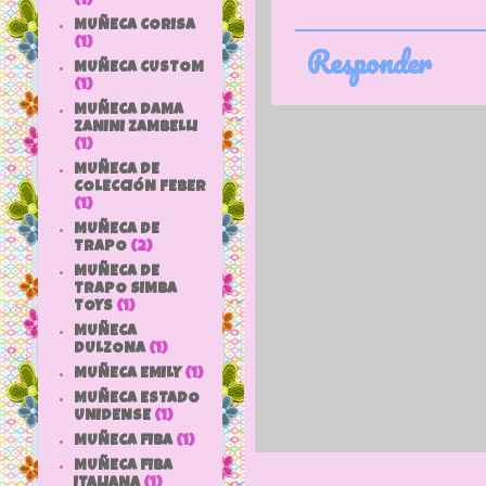
(1)
MUÑECA CORISA
(1)
Responder
MUÑECA CUSTOM
(1)
MUÑECA DAMA
ZANINI ZAMBELLI
(1)
MUÑECA DE
COLECCIÓN FEBER
(1)
MUÑECA DE
TRAPO
(2)
MUÑECA DE
TRAPO SIMBA
TOYS
(1)
MUÑECA
DULZONA
(1)
MUÑECA EMILY
(1)
MUÑECA ESTADO
UNIDENSE
(1)
MUÑECA FIBA
(1)
MUÑECA FIBA
ITALIANA
(1)