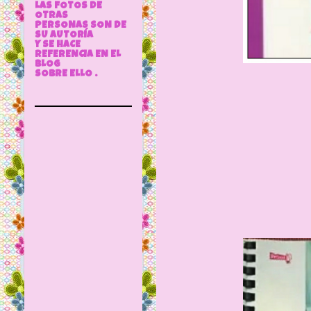
LAS FOTOS DE
OTRAS
PERSONAS SON DE
SU AUTORÍA
Y SE HACE
REFERENCIA EN EL
BLOG
SOBRE ELLO .