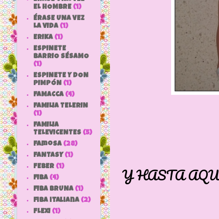
EL HOMBRE
(1)
ÉRASE UNA VEZ
LA VIDA
(1)
ERIKA
(1)
ESPINETE
BARRIO SÉSAMO
(1)
ESPINETE Y DON
PIMPÓN
(1)
FAMACCA
(4)
FAMILIA TELERIN
(1)
FAMILIA
TELEVICENTES
(5)
Famosa
(28)
FANTASY
(1)
FEBER
(1)
Y HASTA AQU
FIBA
(4)
FIBA BRUNA
(1)
fiba italiana
(2)
FLEXI
(1)