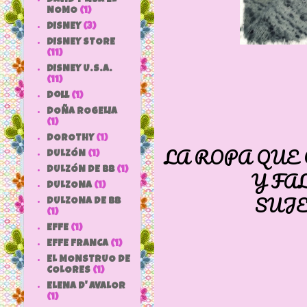
NOMO
(1)
DISNEY
(3)
DISNEY STORE
(11)
DISNEY U.S.A.
(11)
doll
(1)
DOÑA ROGELIA
(1)
DOROTHY
(1)
LA ROPA QUE
DULZÓN
(1)
DULZÓN DE BB
(1)
Y FA
DULZONA
(1)
SUJE
DULZONA DE BB
(1)
EFFE
(1)
EFFE FRANCA
(1)
EL MONSTRUO DE
COLORES
(1)
ELENA D' AVALOR
(1)