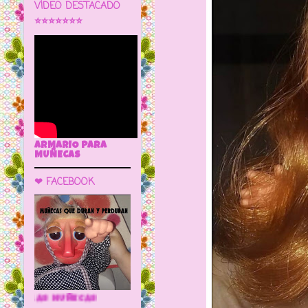
VÍDEO DESTACADO
⭐⭐⭐⭐⭐⭐⭐
ARMARIO PARA
MUÑECAS
❤ FACEBOOK
🌼 LA CUEVA DE LAS MUÑECAS