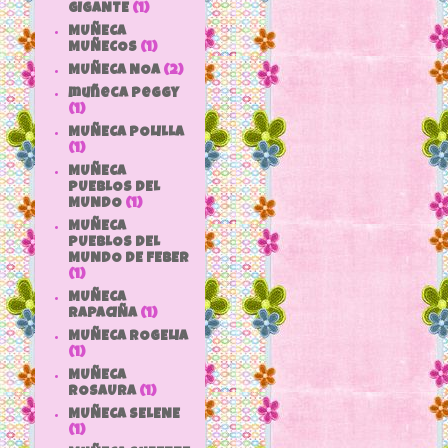
GIGANTE
(1)
MUÑECA
MUÑECOS
(1)
MUÑECA NOA
(2)
muñeca peggy
(1)
MUÑECA POLILLA
(1)
MUÑECA
PUEBLOS DEL
MUNDO
(1)
MUÑECA
PUEBLOS DEL
MUNDO DE FEBER
(1)
MUÑECA
RAPACIÑA
(1)
MUÑECA ROGELIA
(1)
MUÑECA
ROSAURA
(1)
MUÑECA SELENE
(1)