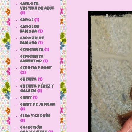
CARLOTA
VESTIDA DE AZUL
(1)
CAROL
(1)
CAROL DE
FAMOSA
(1)
CAROLIN DE
FAMOSA
(1)
CENICIENTA
(1)
CENICIENTA
ANIMATOR
(1)
CERDITA PEGGY
(2)
CHEVITA
(1)
CHEVITA PÉREZ Y
GALSEM
(1)
CHIKY
(1)
CHIKY DE JESMAR
(1)
CLEO Y CUQUÍN
(1)
COLECCIÓN