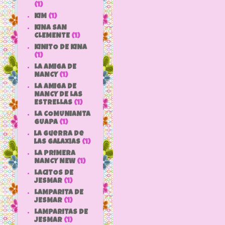
(1)
KIM
(1)
KINA SAN
CLEMENTE
(1)
KINITO DE KINA
(1)
LA AMIGA DE
NANCY
(1)
LA AMIGA DE
NANCY DE LAS
ESTRELLAS
(1)
LA COMUNIANTA
GUAPA
(1)
la guerra de
las galaxias
(1)
LA PRIMERA
NANCY NEW
(1)
LACITOS DE
JESMAR
(1)
LAMPARITA DE
JESMAR
(1)
LAMPARITAS DE
JESMAR
(1)