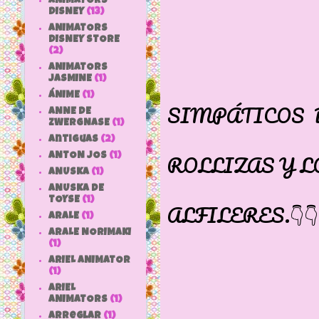
ANIMATORS
DISNEY
(13)
ANIMATORS
DISNEY STORE
(2)
ANIMATORS
JASMINE
(1)
MUES
ÁNIME
(1)
SIMPÁTICOS 
ANNE DE
ZWERGNASE
(1)
SUS PI
antiguas
(2)
ROLLIZAS Y L
ANTON JOS
(1)
ANUSKA
(1)
VAN CL
ANUSKA DE
TOYSE
(1)
ALFILERES.👇👇
ARALE
(1)
ARALE NORIMAKI
(1)
ARIEL ANIMATOR
(1)
ARIEL
ANIMATORS
(1)
arreglar
(1)