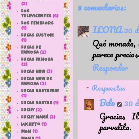
8 comentarios:
(3)
LOS
TELEVICENTES
(6)
LOS TEMBLORS
ILONA
30 d
(1)
LUCAS CUSTOM
Qué monada, n
(1)
LUCAS DE
parece precios
FAMOSA
(2)
LUCAS FAMOSA
Responder
(2)
LUCAS NEW
(3)
LUCAS NEW DE
Respuestas
FAMOSA
(2)
LUCAS RASTAFARI
(1)
Belo
30 d
LUCAS RASTAS
(1)
LUCHY
(2)
Gracias Il
LUCHY MAMÁ
(3)
parvulita.
luchyto
(1)
M&M
(1)
M&MS
(1)