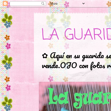
LA GUARI
✿ Aquí en su guarida s
vende.OJO con fotos ro