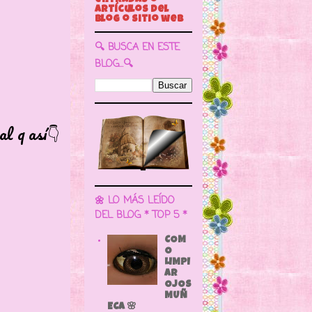
🔍 BUSCA EN ESTE
BLOG...🔍
q así👇
🌼 LO MÁS LEÍDO
DEL BLOG * TOP 5 *
COM
O
LIMPI
AR
OJOS
MUÑ
ECA 🌸