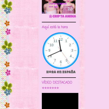
Sabemo
Pho
🌼CRIPTA ANIMATOR CAVE DOLL
Aquí está la hora
Hora en España
VÍDEO DESTACADO
⭐⭐⭐⭐⭐⭐⭐