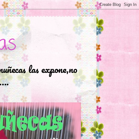
as
muñecas las expone,no
.….