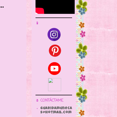
..
📱
🌷 CONTÁCTAME
guaridamuneca
s@hotmail.com