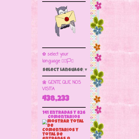
✿ select your
language 🏳️‍🌈🏳️🏁
Select Language
▼
🌼 GENTE QUE NOS
VISITA
438,233
141 Entradas y
826
Comentarios