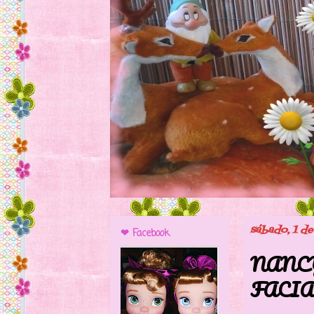
sábado, 1 d
❤ Facebook
NANC
FACIA