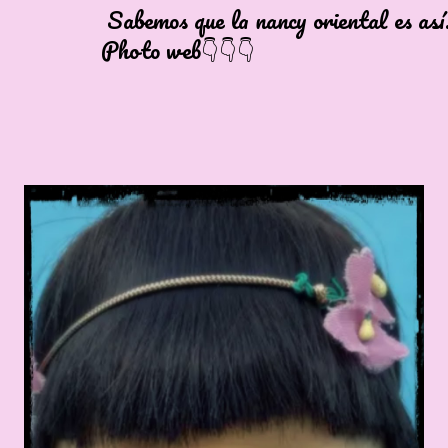
s que la nancy oriental es así.
to web👇👇👇