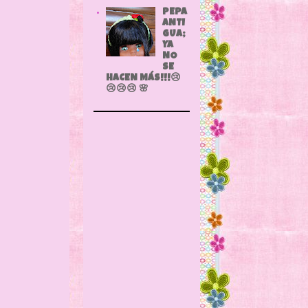
PEPA
ANTI
GUA;
YA
NO
SE
HACEN MÁS!!!😢
😢😢😢 🌸