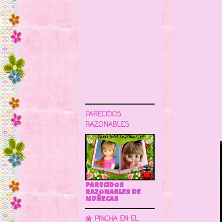
PARECIDOS
RAZONABLES
PARECIDOS
RAZONABLES DE
MUÑECAS
🌼 PINCHA EN EL