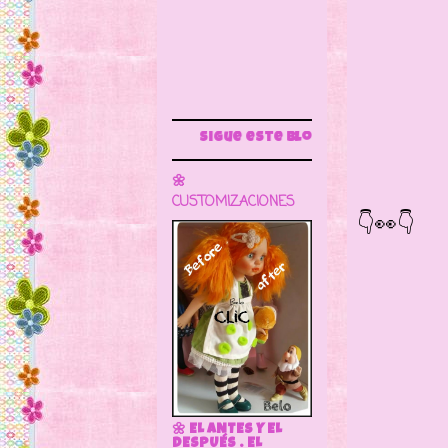
Sigue este blog para más información
Pero 
🌼
de for
CUSTOMIZACIONES
👇👀👇
🌼 EL ANTES Y EL
DESPUÉS . EL