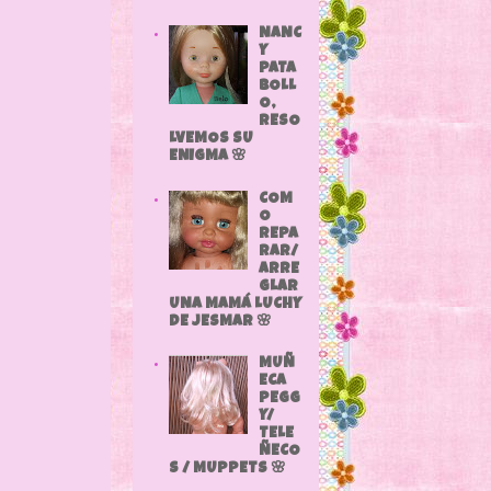
NANC
Y
PATA
BOLL
O,
RESO
LVEMOS SU
ENIGMA 🌸
COM
O
REPA
RAR/
ARRE
GLAR
UNA MAMÁ LUCHY
DE JESMAR 🌸
MUÑ
ECA
PEGG
Y/
TELE
ÑECO
S / MUPPETS 🌸