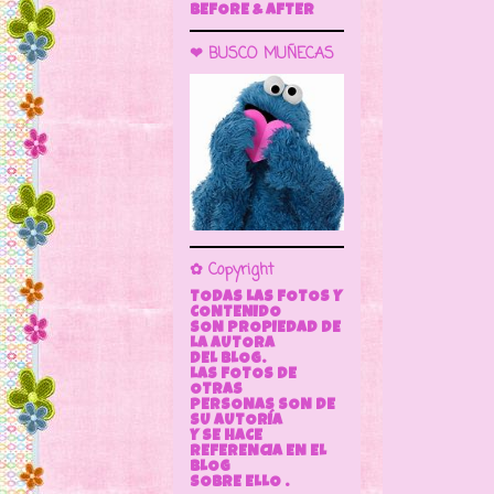
BEFORE & AFTER
❤ BUSCO MUÑECAS
✿ Copyright
TODAS LAS FOTOS Y
CONTENIDO
SON PROPIEDAD DE
LA AUTORA
DEL BLOG.
LAS FOTOS DE
OTRAS
PERSONAS SON DE
SU AUTORÍA
Y SE HACE
REFERENCIA EN EL
BLOG
SOBRE ELLO .