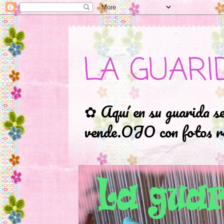
LA GUARI
✿ Aquí en su guarida s
vende.OJO con fotos ro