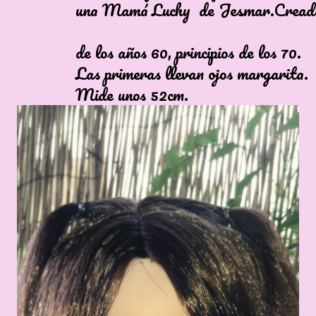
amá Luchy de Jesmar.Creada
 años 60, principios de los 70.
LL
imeras llevan ojos margarita.
e unos 52cm.