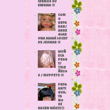
LVEMOS SU
ENIGMA 🌸
COM
O
REPA
RAR/
ARRE
GLAR
UNA MAMÁ LUCHY
DE JESMAR 🌸
MUÑ
ECA
PEGG
Y/
TELE
ÑECO
S / MUPPETS 🌸
PEPA
ANTI
GUA;
YA
NO
SE
HACEN MÁS!!!😢