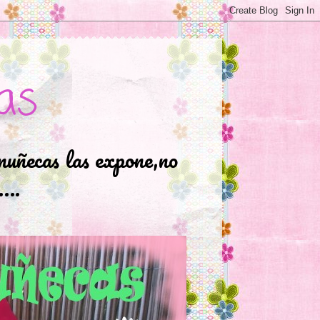
as
muñecas las expone,no
.….