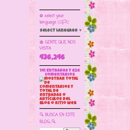
✿ select your
language 🏳️‍🌈🏳️🏁
Select Language
▼
🌼 GENTE QUE NOS
VISITA
436,246
141 Entradas y
826
Comentarios
🔍 BUSCA EN ESTE
BLOG...🔍