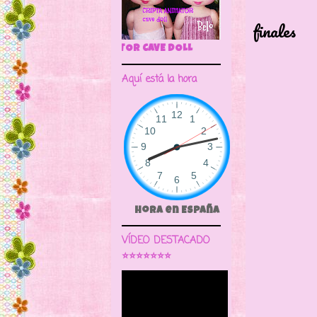
una M
finales
de los
🌼CRIPTA ANIMATOR CAVE DO
Las pr
Aquí está la hora
Mid
Hora en España
VÍDEO DESTACADO
⭐⭐⭐⭐⭐⭐⭐