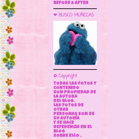
BEFORE & AFTER
❤ BUSCO MUÑECAS
✿ Copyright
TODAS LAS FOTOS Y
CONTENIDO
SON PROPIEDAD DE
LA AUTORA
DEL BLOG.
LAS FOTOS DE
OTRAS
PERSONAS SON DE
SU AUTORÍA
Y SE HACE
REFERENCIA EN EL
BLOG
SOBRE ELLO .