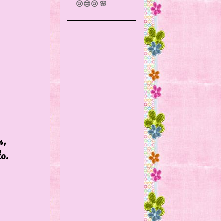
😢😢😢 🌸
,
o.