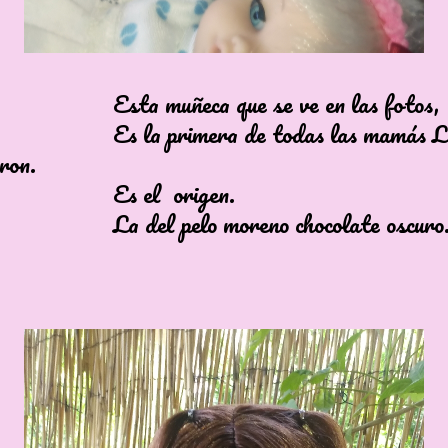
muñeca que se ve en las fotos,
primera de todas las mamás Luch
 información
ron.
el origen.
 pelo moreno chocolate oscuro.