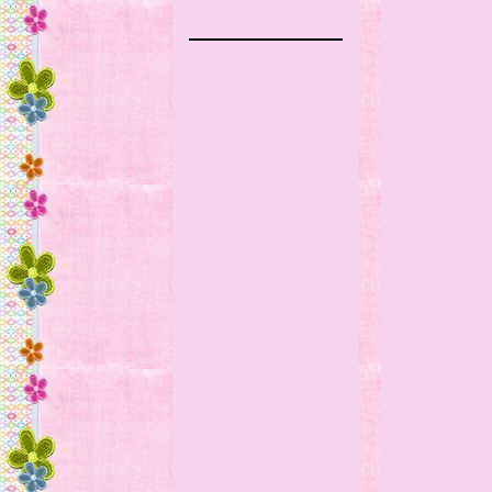
Lleva
aunque
Pongo