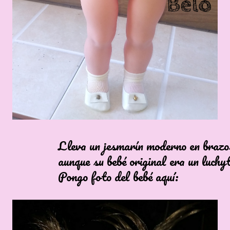
 un jesmarín moderno en brazos
 su bebé original era un luchyt
 foto del bebé aquí: