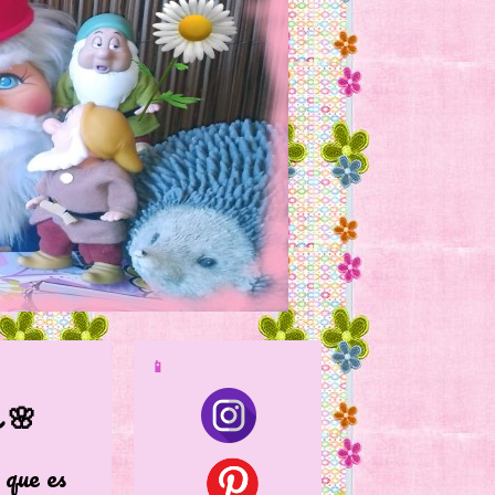
📱
🌸
ue es