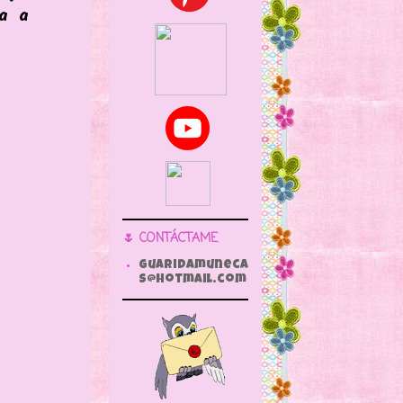
 a
🌷 CONTÁCTAME
guaridamuneca
s@hotmail.com