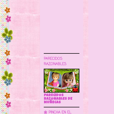
PARECIDOS
RAZONABLES
PARECIDOS
RAZONABLES DE
MUÑECAS
🌼 PINCHA EN EL