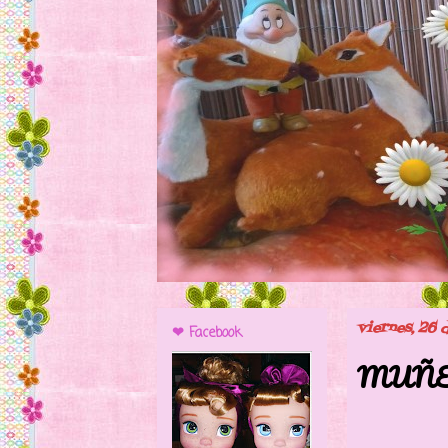
viernes, 26 
❤ Facebook
MUÑE
Arranc