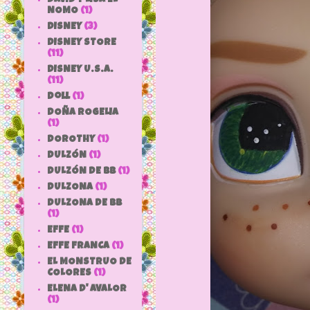
NOMO
(1)
DISNEY
(3)
DISNEY STORE
(11)
DISNEY U.S.A.
(11)
doll
(1)
DOÑA ROGELIA
(1)
DOROTHY
(1)
DULZÓN
(1)
DULZÓN DE BB
(1)
DULZONA
(1)
DULZONA DE BB
(1)
EFFE
(1)
EFFE FRANCA
(1)
EL MONSTRUO DE
COLORES
(1)
ELENA D' AVALOR
(1)