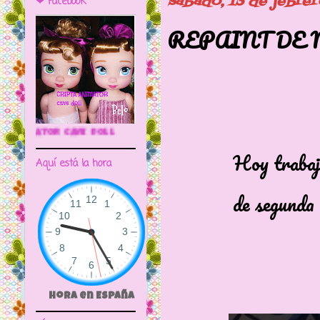
sábado, 13 de febre
❤ Facebook
REPAINT DE
🌼CRIPTA ANIMATOR CAVE DOLL
Hoy trabajamos 
Aquí está la hora
de segunda m
Hora en España