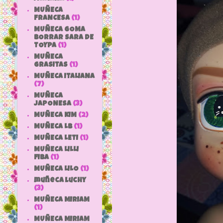
MUÑECA
FRANCESA
(1)
MUÑECA GOMA
BORRAR SARA DE
TOYPA
(1)
MUÑECA
GRASITAS
(1)
MUÑECA ITALIANA
(7)
MUÑECA
JAPONESA
(3)
MUÑECA KIM
(2)
MUÑECA LB
(1)
MUÑECA LETI
(1)
MUÑECA LILLI
FIBA
(1)
MUÑECA LILO
(1)
muñeca luchy
(3)
MUÑECA MIRIAM
(1)
MUÑECA MIRIAM