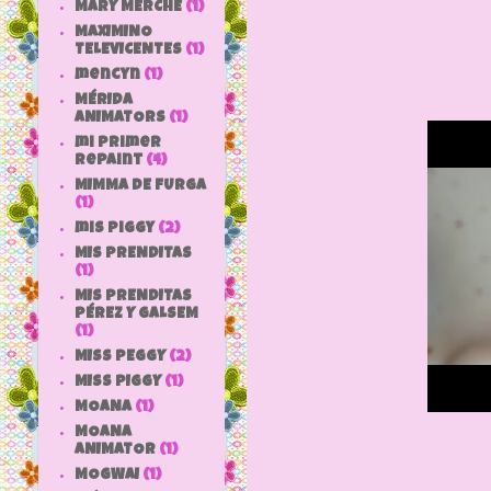
MARY MERCHE
(1)
MAXIMINO
TELEVICENTES
(1)
mencyn
(1)
MÉRIDA
ANIMATORS
(1)
mi primer
repaint
(4)
MIMMA DE FURGA
(1)
mis piggy
(2)
MIS PRENDITAS
(1)
MIS PRENDITAS
PÉREZ Y GALSEM
(1)
MISS PEGGY
(2)
MISS PIGGY
(1)
MOANA
(1)
MOANA
ANIMATOR
(1)
MOGWAI
(1)