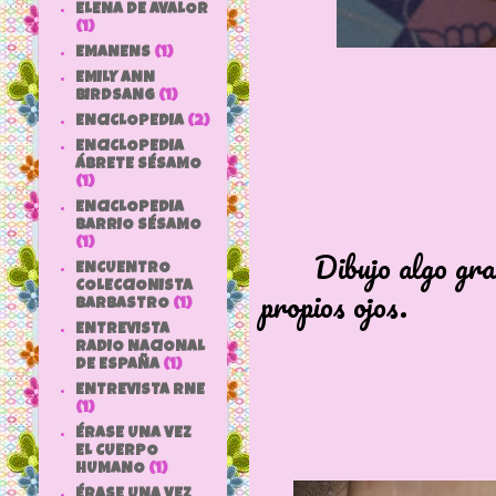
ELENA DE AVALOR
(1)
EMANENS
(1)
EMILY ANN
BIRDSANG
(1)
ENCICLOPEDIA
(2)
ENCICLOPEDIA
ÁBRETE SÉSAMO
(1)
ENCICLOPEDIA
BARRIO SÉSAMO
(1)
Dibujo algo gracio
ENCUENTRO
COLECCIONISTA
propios ojos.
BARBASTRO
(1)
ENTREVISTA
RADIO NACIONAL
DE ESPAÑA
(1)
ENTREVISTA RNE
(1)
ÉRASE UNA VEZ
EL CUERPO
HUMANO
(1)
ÉRASE UNA VEZ