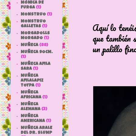
MÓNICA DE
FURGA
(1)
MONSTRUO
(1)
MONSTRUO
Aquí lo tenéis co
GALLETAS
(1)
MORGADOLLS
que también se p
MORGADO
(1)
un palillo fino
MUÑECA
(88)
MUÑECA 9OCM.
(1)
MUÑECA AFILA
SARA
(1)
MUÑECA
AFILALAPIZ
TOYPA
(1)
MUÑECA
AFRICANA
(1)
MUÑECA
ALEMANA
(3)
MUÑECA
AMERICANA
(1)
MUÑECA ARALE
DEL DR. SLUMP