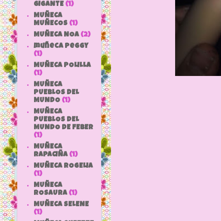
GIGANTE
(1)
MUÑECA
MUÑECOS
(1)
MUÑECA NOA
(2)
muñeca peggy
(1)
MUÑECA POLILLA
(1)
MUÑECA
PUEBLOS DEL
MUNDO
(1)
MUÑECA
PUEBLOS DEL
MUNDO DE FEBER
(1)
MUÑECA
RAPACIÑA
(1)
MUÑECA ROGELIA
(1)
MUÑECA
ROSAURA
(1)
MUÑECA SELENE
(1)