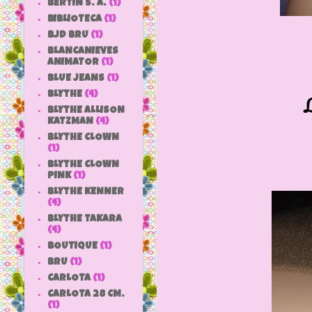
BERTIN S. A.
(1)
BIBLIOTECA
(1)
BJD BRU
(1)
BLANCANIEVES
ANIMATOR
(1)
BLUE JEANS
(1)
BLYTHE
(4)
L
BLYTHE ALLISON
KATZMAN
(4)
BLYTHE CLOWN
(1)
BLYTHE CLOWN
PINK
(1)
BLYTHE KENNER
(4)
BLYTHE TAKARA
(4)
BOUTIQUE
(1)
BRU
(1)
CARLOTA
(1)
CARLOTA 28 CM.
(1)