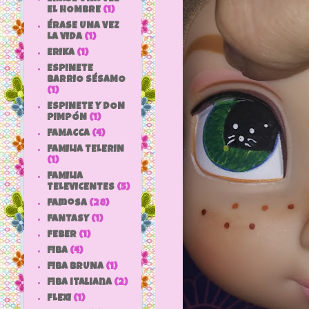
EL HOMBRE
(1)
ÉRASE UNA VEZ
LA VIDA
(1)
ERIKA
(1)
ESPINETE
BARRIO SÉSAMO
(1)
ESPINETE Y DON
PIMPÓN
(1)
FAMACCA
(4)
FAMILIA TELERIN
(1)
FAMILIA
TELEVICENTES
(5)
Famosa
(28)
FANTASY
(1)
FEBER
(1)
FIBA
(4)
FIBA BRUNA
(1)
fiba italiana
(2)
FLEXI
(1)