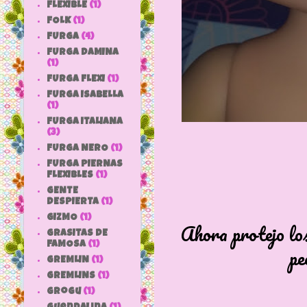
FLEXIBLE
(1)
FOLK
(1)
FURGA
(4)
FURGA DAMINA
(1)
FURGA FLEXI
(1)
FURGA ISABELLA
(1)
FURGA ITALIANA
(3)
FURGA NERO
(1)
FURGA PIERNAS
FLEXIBLES
(1)
GENTE
DESPIERTA
(1)
GIZMO
(1)
Ahora protejo los
GRASITAS DE
FAMOSA
(1)
pe
GREMLIN
(1)
GREMLINS
(1)
grogu
(1)