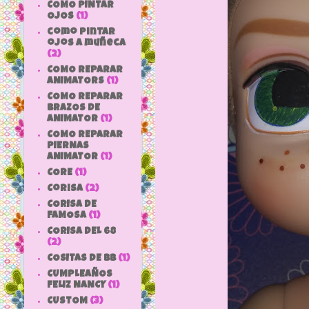
COMO PINTAR
OJOS
(1)
como pintar
ojos a muñeca
(2)
COMO REPARAR
ANIMATORS
(1)
COMO REPARAR
BRAZOS DE
ANIMATOR
(1)
COMO REPARAR
PIERNAS
ANIMATOR
(1)
CORE
(1)
Corisa
(2)
CORISA DE
FAMOSA
(1)
CORISA DEL 68
(2)
COSITAS DE bb
(1)
CUMPLEAÑOS
FELIZ NANCY
(1)
CUSTOM
(3)