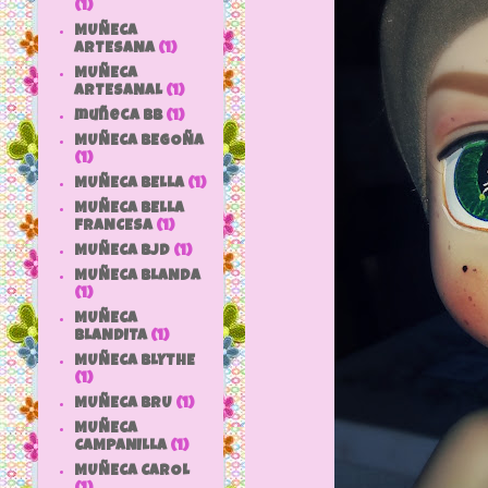
(1)
MUÑECA
ARTESANA
(1)
MUÑECA
ARTESANAL
(1)
muñeca bb
(1)
MUÑECA BEGOÑA
(1)
MUÑECA BELLA
(1)
MUÑECA BELLA
FRANCESA
(1)
MUÑECA BJD
(1)
MUÑECA BLANDA
(1)
MUÑECA
BLANDITA
(1)
MUÑECA BLYTHE
(1)
MUÑECA BRU
(1)
MUÑECA
CAMPANILLA
(1)
MUÑECA CAROL