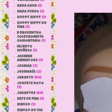
Guendalina
(1)
HADA AGUA
(1)
HADA FUEGO
(1)
hoppy hippy
(1)
hoppy hippy de
fiba
(1)
II ENCUENTRO
COLECCIONISTA
SOMONTANO
(1)
INJERTO
MUÑECO
(1)
JASMINE
ANIMATORS
(1)
jesmar
(7)
jesmarín
(2)
juguete
(60)
JUGUETE ROTO
(1)
Juguetes
(64)
KATE DE FIBA
(1)
Kikoso
(1)
Kikoso de Vir