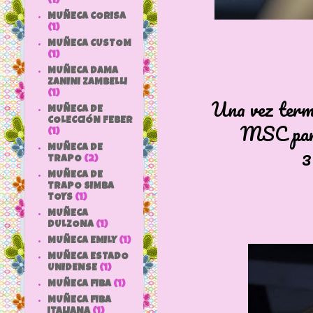
(1)
MUÑECA CORISA
(1)
MUÑECA CUSTOM
(1)
MUÑECA DAMA
ZANINI ZAMBELLI
(1)
Una vez termi
MUÑECA DE
COLECCIÓN FEBER
MSC para 
(1)
3
MUÑECA DE
TRAPO
(2)
MUÑECA DE
TRAPO SIMBA
TOYS
(1)
MUÑECA
DULZONA
(1)
MUÑECA EMILY
(1)
MUÑECA ESTADO
UNIDENSE
(1)
MUÑECA FIBA
(1)
MUÑECA FIBA
ITALIANA
(1)