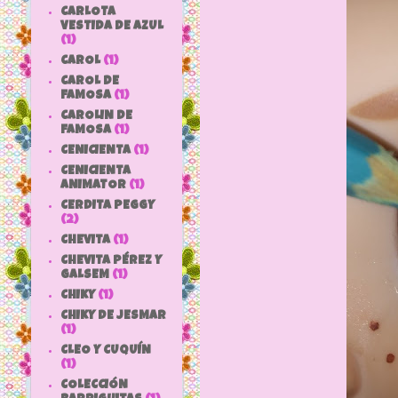
CARLOTA
VESTIDA DE AZUL
(1)
CAROL
(1)
CAROL DE
FAMOSA
(1)
CAROLIN DE
FAMOSA
(1)
CENICIENTA
(1)
CENICIENTA
ANIMATOR
(1)
CERDITA PEGGY
(2)
CHEVITA
(1)
CHEVITA PÉREZ Y
GALSEM
(1)
CHIKY
(1)
CHIKY DE JESMAR
(1)
CLEO Y CUQUÍN
(1)
COLECCIÓN