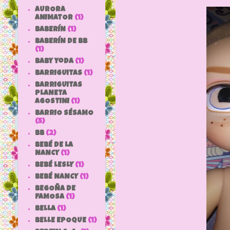
AURORA
ANIMATOR
(1)
BABERÍN
(1)
BABERÍN DE BB
(1)
baby yoda
(1)
BARRIGUITAS
(1)
BARRIGUITAS
PLANETA
AGOSTINI
(1)
BARRIO SÉSAMO
(5)
bb
(2)
BEBÉ DE LA
NANCY
(1)
BEBÉ LESLY
(1)
BEBÉ NANCY
(1)
BEGOÑA DE
FAMOSA
(1)
BELLA
(1)
BELLE EPOQUE
(1)