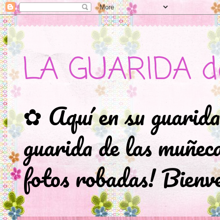
LA GUARIDA d
✿ Aquí en su guarida
guarida de las muñec
fotos robadas! Bienve