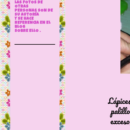
LAS FOTOS DE
OTRAS
PERSONAS SON DE
SU AUTORÍA
Y SE HACE
REFERENCIA EN EL
BLOG
SOBRE ELLO .
Lápices
palill
exceso