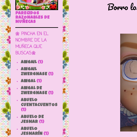
Borro los
PARECIDOS
RAZONABLES DE
MUÑECAS
🌼 PINCHA EN EL
NOMBRE DE LA
MUÑECA QUE
BUSCAS🌼
ABIGAIL
(1)
ABIGAIL
ZWERGNASE
(1)
ABIGAL
(1)
ABIGAL DE
ZWERGNASE
(1)
ABUELO
CUENTACUENTOS
(1)
ABUELO DE
JESMAR
(1)
ABUELO
JESMARÍN
(1)