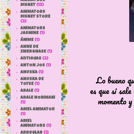
ANIMATORS
DISNEY
(13)
ANIMATORS
DISNEY STORE
(2)
ANIMATORS
JASMINE
(1)
ÁNIME
(1)
ANNE DE
ZWERGNASE
(1)
antiguas
(2)
ANTON JOS
(1)
ANUSKA
(1)
Lo bueno qu
ANUSKA DE
TOYSE
(1)
es que si sale
ARALE
(1)
momento y 
ARALE NORIMAKI
(1)
ARIEL ANIMATOR
(1)
ARIEL
ANIMATORS
(1)
arreglar
(1)