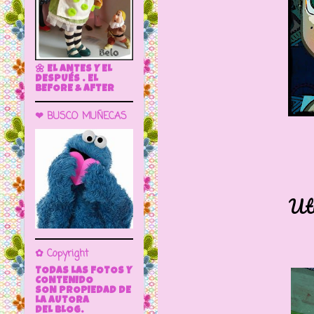
🌼 EL ANTES Y EL
DESPUÉS . EL
BEFORE & AFTER
❤ BUSCO MUÑECAS
Uti
✿ Copyright
TODAS LAS FOTOS Y
CONTENIDO
SON PROPIEDAD DE
LA AUTORA
DEL BLOG.