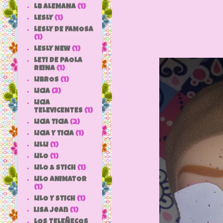
LB ALEMANA
(1)
LESLY
(1)
LESLY DE FAMOSA
(1)
LESLY NEW
(1)
LETI DE PAOLA
REINA
(1)
LIBROS
(1)
LICIA
(3)
LICIA
TELEVICENTES
(1)
LICIA TICIA
(2)
LICIA Y TICIA
(1)
LILLI
(1)
LILO
(1)
LILO & STICH
(1)
LILO ANIMATOR
(1)
LILO Y STICH
(1)
lisa jean
(1)
LOS TELEÑECOS