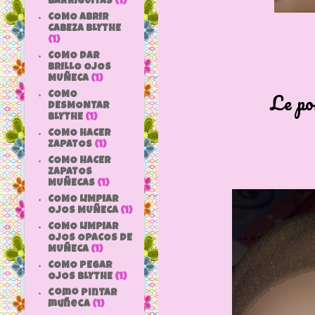
BARRIGUITAS
(1)
COMO ABRIR
CABEZA BLYTHE
(1)
COMO DAR
BRILLO OJOS
MUÑECA
(1)
Le pon
COMO
DESMONTAR
BLYTHE
(1)
COMO HACER
ZAPATOS
(1)
COMO HACER
ZAPATOS
MUÑECAS
(1)
COMO LIMPIAR
OJOS MUÑECA
(1)
COMO LIMPIAR
OJOS OPACOS DE
MUÑECA
(1)
COMO PEGAR
OJOS BLYTHE
(1)
como pintar
muñeca
(1)