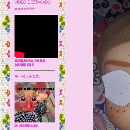
VÍDEO DESTACADO
⭐⭐⭐⭐⭐⭐⭐
ARMARIO PARA
MUÑECAS
❤ FACEBOOK
🌼 LA CUEVA DE LAS MUÑECAS