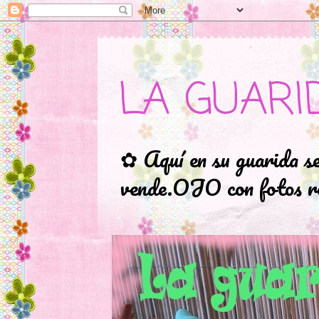
LA GUARI
✿ Aquí en su guarida s
vende.OJO con fotos ro