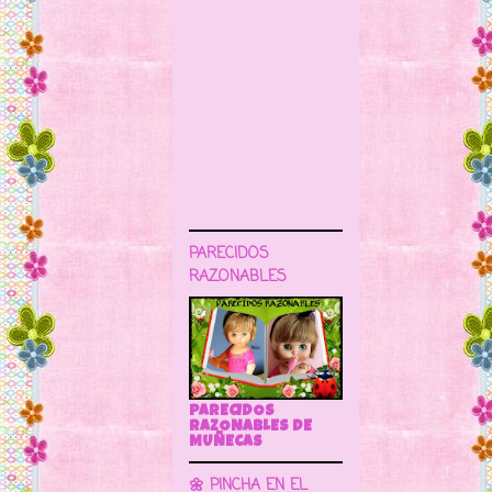
PARECIDOS
RAZONABLES
PARECIDOS
RAZONABLES DE
MUÑECAS
🌼 PINCHA EN EL