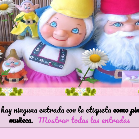
hay ninguna entrada con la etiqueta
como pi
muñeca
.
Mostrar todas las entradas