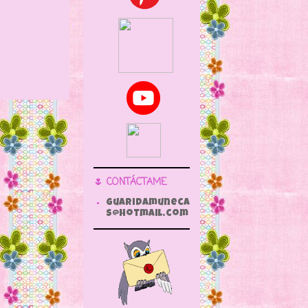
🌷 CONTÁCTAME
guaridamuneca
s@hotmail.com