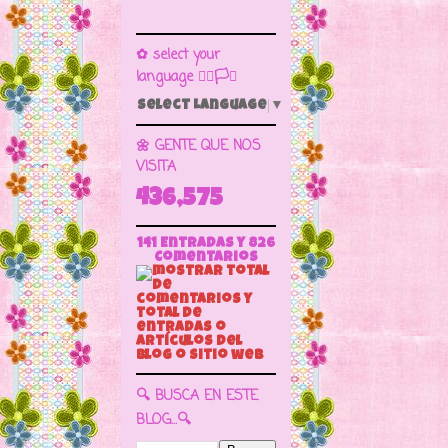
✿ select your
language 🏳️‍🌈🏳️🏁
Select Language
▼
🌼 GENTE QUE NOS
VISITA
436,575
141 Entradas y
826
Comentarios
🔍 BUSCA EN ESTE
BLOG...🔍