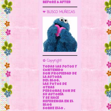
BEFORE & AFTER
❤ BUSCO MUÑECAS
✿ Copyright
TODAS LAS FOTOS Y
CONTENIDO
SON PROPIEDAD DE
LA AUTORA
DEL BLOG.
LAS FOTOS DE
OTRAS
PERSONAS SON DE
SU AUTORÍA
Y SE HACE
REFERENCIA EN EL
BLOG
SOBRE ELLO .