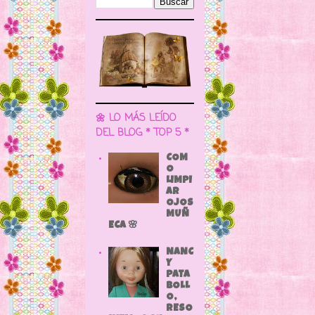
🌼 LO MÁS LEÍDO
DEL BLOG * TOP 5 *
COM
O
LIMPI
AR
OJOS
MUÑ
ECA 🌸
NANC
Y
PATA
BOLL
O,
RESO