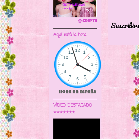
🌼CRIPTA ANIMATOR CAVE DOLL
Suscribir
Aquí está la hora
Hora en España
VÍDEO DESTACADO
⭐⭐⭐⭐⭐⭐⭐