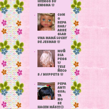
LVEMOS SU
ENIGMA 🌸
COM
O
REPA
RAR/
ARRE
GLAR
UNA MAMÁ LUCHY
DE JESMAR 🌸
MUÑ
ECA
PEGG
Y/
TELE
ÑECO
S / MUPPETS 🌸
PEPA
ANTI
GUA;
YA
NO
SE
HACEN MÁS!!!😢