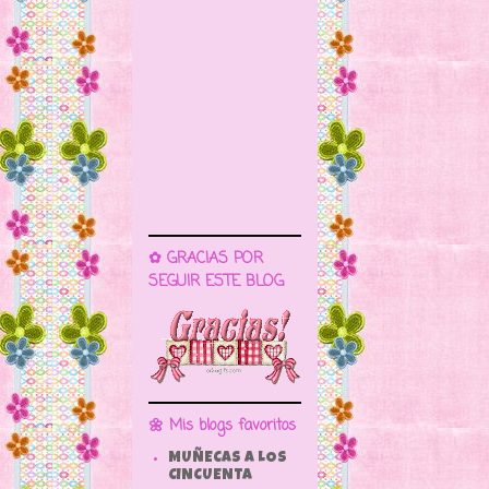
✿ GRACIAS POR
SEGUIR ESTE BLOG
🌼 Mis blogs favoritos
MUÑECAS A LOS
CINCUENTA