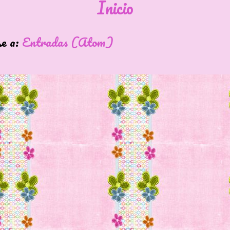
Inicio
se a:
Entradas (Atom)