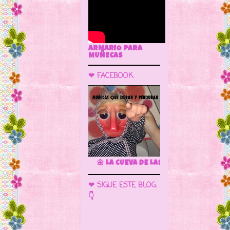
ARMARIO PARA
MUÑECAS
❤ FACEBOOK
🌼 LA CUEVA DE LAS MUÑECAS
❤ SIGUE ESTE BLOG
👇