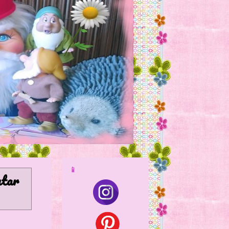
📱
ntar