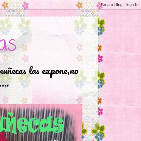
as
muñecas las expone,no
.….