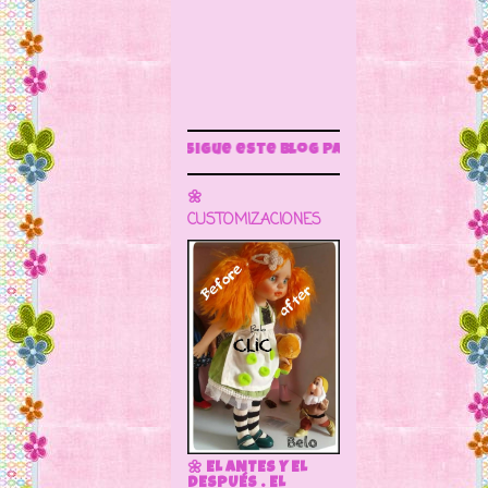
Sigue este blog para más información
🌼
CUSTOMIZACIONES
🌼 EL ANTES Y EL
DESPUÉS . EL