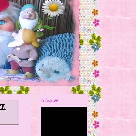
música❤
A
.