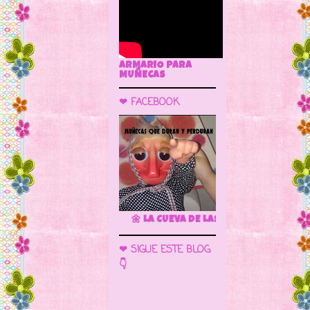
ARMARIO PARA
MUÑECAS
❤ FACEBOOK
🌼 LA CUEVA DE LAS MUÑECAS
❤ SIGUE ESTE BLOG
👇