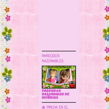
PARECIDOS
RAZONABLES
PARECIDOS
RAZONABLES DE
MUÑECAS
🌼 PINCHA EN EL