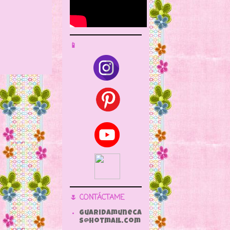
📱
🌷 CONTÁCTAME
guaridamuneca
s@hotmail.com