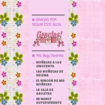
✿ GRACIAS POR
SEGUIR ESTE BLOG
🌼 Mis blogs favoritos
MUÑECAS A LOS
CINCUENTA
LAS MUÑECAS DE
HELENA
EL RINCÓN DE MIS
MUÑECAS
LA CAJA DE
GALLETAS
MI NANCY
SUPERVIVIENTE