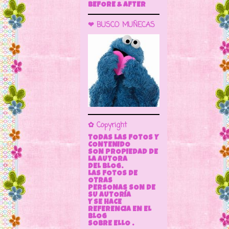
BEFORE & AFTER
❤ BUSCO MUÑECAS
✿ Copyright
TODAS LAS FOTOS Y
CONTENIDO
SON PROPIEDAD DE
LA AUTORA
DEL BLOG.
LAS FOTOS DE
OTRAS
PERSONAS SON DE
SU AUTORÍA
Y SE HACE
REFERENCIA EN EL
BLOG
SOBRE ELLO .