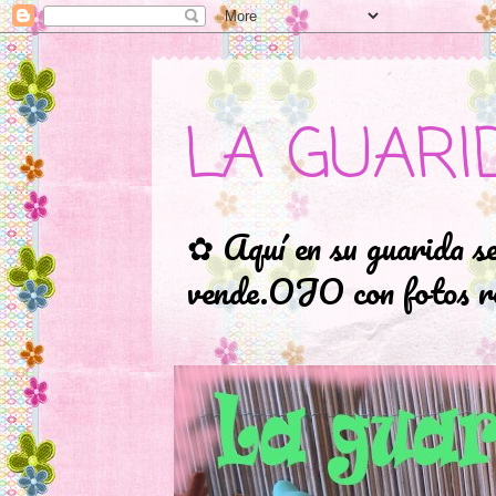
LA GUARI
✿ Aquí en su guarida s
vende.OJO con fotos ro