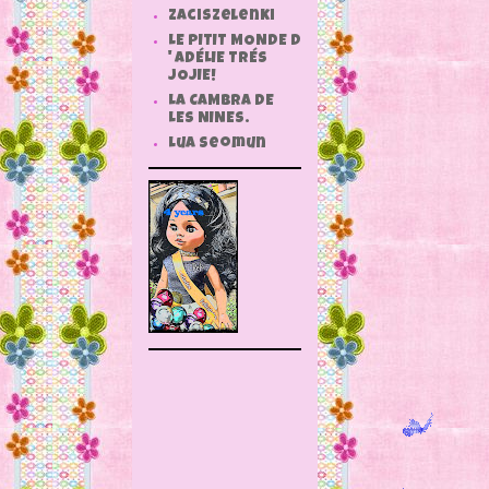
zaciszelenki
LE PITIT MONDE D
' ADÉLIE TRÉS
JOJIE!
LA CAMBRA DE
LES NINES.
Lua Seomun