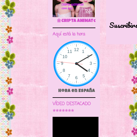
🌼CRIPTA ANIMATOR CAVE DOLL
Suscribir
Aquí está la hora
Hora en España
VÍDEO DESTACADO
⭐⭐⭐⭐⭐⭐⭐