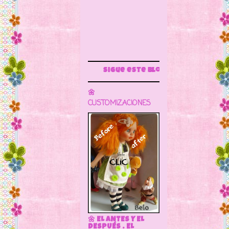
Sigue este blog para más información
🌼
CUSTOMIZACIONES
🌼 EL ANTES Y EL
DESPUÉS . EL