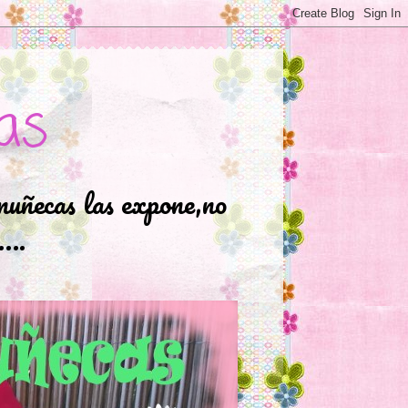
as
muñecas las expone,no
.….