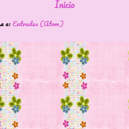
Inicio
se a:
Entradas (Atom)