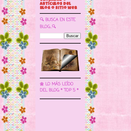
🔍 BUSCA EN ESTE
BLOG...🔍
🌼 LO MÁS LEÍDO
DEL BLOG * TOP 5 *