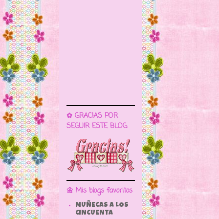
✿ GRACIAS POR
SEGUIR ESTE BLOG
🌼 Mis blogs favoritos
MUÑECAS A LOS
CINCUENTA