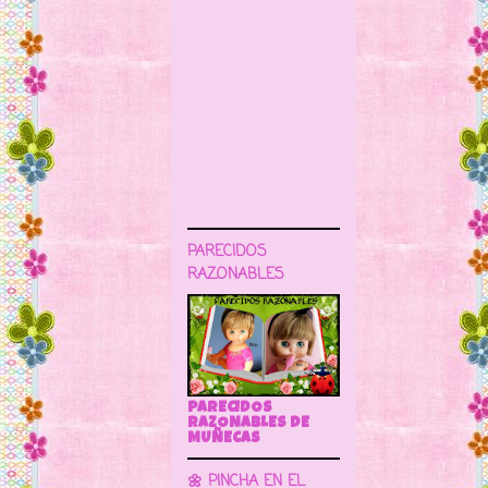
PARECIDOS
RAZONABLES
PARECIDOS
RAZONABLES DE
MUÑECAS
🌼 PINCHA EN EL