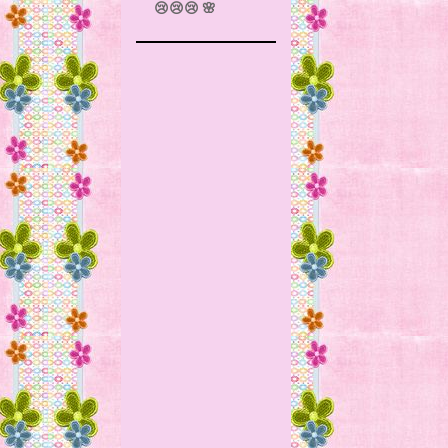
😢😢😢 🌸