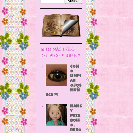
🌼 LO MÁS LEÍDO
DEL BLOG * TOP 5 *
COM
O
LIMPI
AR
OJOS
MUÑ
ECA 🌸
NANC
Y
PATA
BOLL
O,
RESO