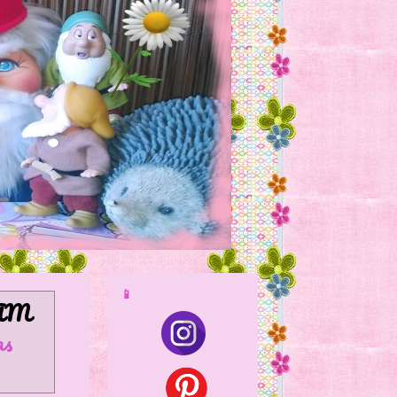
📱
AM
as