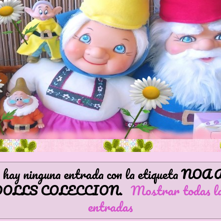
hay ninguna entrada con la etiqueta
NOA 
DOLLS COLECCION
.
Mostrar todas l
entradas