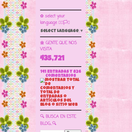
✿ select your
language 🏳️‍🌈🏳️🏁
Select Language
▼
🌼 GENTE QUE NOS
VISITA
435,721
141 Entradas y
826
Comentarios
🔍 BUSCA EN ESTE
BLOG...🔍