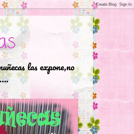
as
muñecas las expone,no
.….