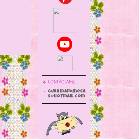
🌷 CONTÁCTAME
guaridamuneca
s@hotmail.com