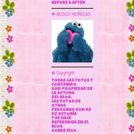
BEFORE & AFTER
❤ BUSCO MUÑECAS
✿ Copyright
TODAS LAS FOTOS Y
CONTENIDO
SON PROPIEDAD DE
LA AUTORA
DEL BLOG.
LAS FOTOS DE
OTRAS
PERSONAS SON DE
SU AUTORÍA
Y SE HACE
REFERENCIA EN EL
BLOG
SOBRE ELLO .