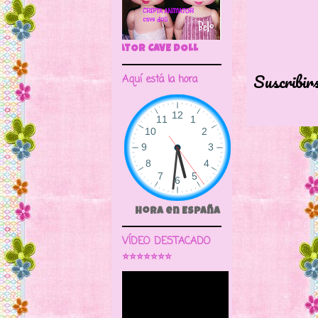
🌼CRIPTA ANIMATOR CAV
Suscribir
Aquí está la hora
Hora en España
VÍDEO DESTACADO
⭐⭐⭐⭐⭐⭐⭐