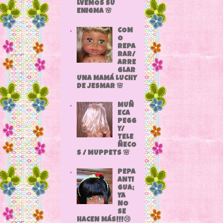
LVEMOS SU
ENIGMA 🌸
COM
O
REPA
RAR/
ARRE
GLAR
UNA MAMÁ LUCHY
DE JESMAR 🌸
MUÑ
ECA
PEGG
Y/
TELE
ÑECO
S / MUPPETS 🌸
PEPA
ANTI
GUA;
YA
NO
SE
HACEN MÁS!!!😢