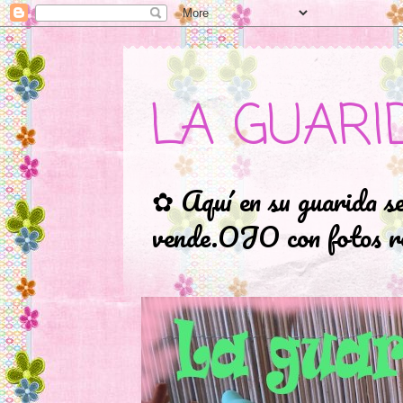
LA GUARI
✿ Aquí en su guarida s
vende.OJO con fotos ro