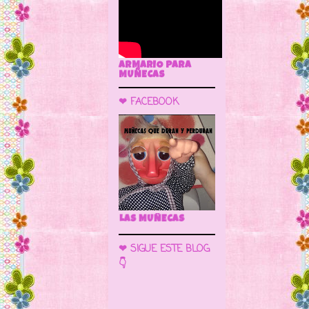
ARMARIO PARA
MUÑECAS
❤ FACEBOOK
🌼 LA CUEVA DE LAS MUÑE
❤ SIGUE ESTE BLOG
👇