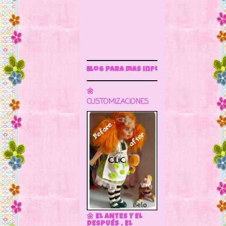
este blog para más información
🌼
CUSTOMIZACIONES
🌼 EL ANTES Y EL
DESPUÉS . EL