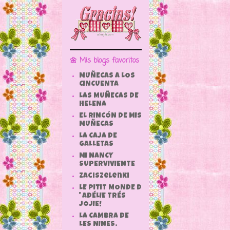
🌼 Mis blogs favoritos
MUÑECAS A LOS
CINCUENTA
LAS MUÑECAS DE
HELENA
EL RINCÓN DE MIS
MUÑECAS
LA CAJA DE
GALLETAS
MI NANCY
SUPERVIVIENTE
zaciszelenki
LE PITIT MONDE D
' ADÉLIE TRÉS
JOJIE!
LA CAMBRA DE
LES NINES.