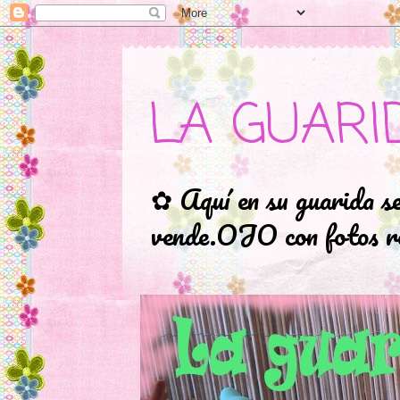
LA GUARI
✿ Aquí en su guarida s
vende.OJO con fotos ro