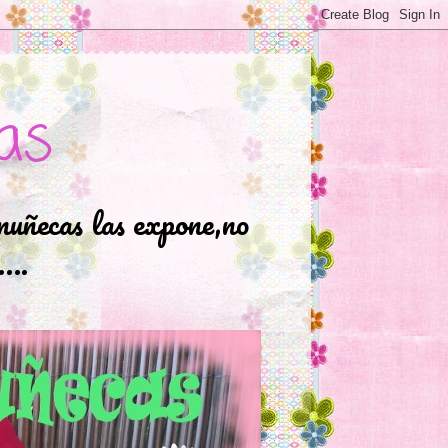
as
muñecas las expone,no
.….