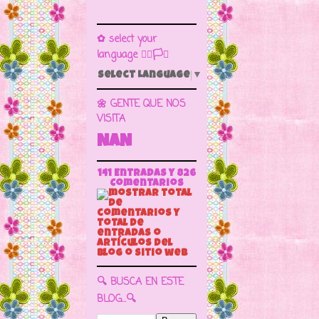
✿ select your
language 🏳️‍🌈🏳️🏁
Select Language
▼
🌼 GENTE QUE NOS
VISITA
NaN
141 Entradas y
826
Comentarios
🔍 BUSCA EN ESTE
BLOG...🔍