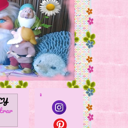
📱
CY
trar