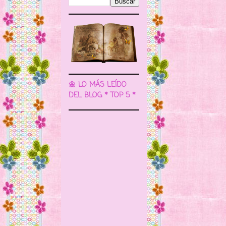
🌼 LO MÁS LEÍDO
DEL BLOG * TOP 5 *