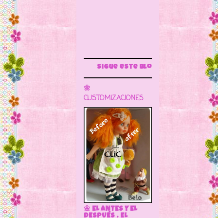
Sigue este blog para más información
🌼
CUSTOMIZACIONES
🌼 EL ANTES Y EL
DESPUÉS . EL