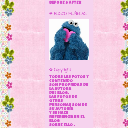
BEFORE & AFTER
❤ BUSCO MUÑECAS
✿ Copyright
TODAS LAS FOTOS Y
CONTENIDO
SON PROPIEDAD DE
LA AUTORA
DEL BLOG.
LAS FOTOS DE
OTRAS
PERSONAS SON DE
SU AUTORÍA
Y SE HACE
REFERENCIA EN EL
BLOG
SOBRE ELLO .