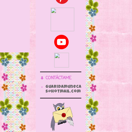
🌷 CONTÁCTAME
guaridamuneca
s@hotmail.com