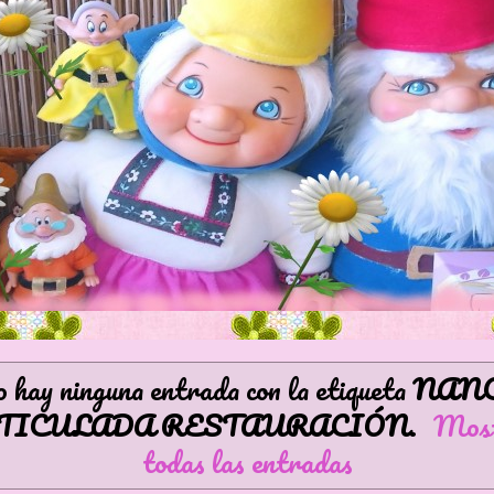
 hay ninguna entrada con la etiqueta
NAN
TICULADA RESTAURACIÓN
.
Mos
todas las entradas