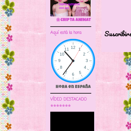
🌼CRIPTA ANIMATOR CAVE DOLL
Suscribir
Aquí está la hora
Hora en España
VÍDEO DESTACADO
⭐⭐⭐⭐⭐⭐⭐