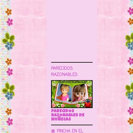
PARECIDOS
RAZONABLES
PARECIDOS
RAZONABLES DE
MUÑECAS
🌼 PINCHA EN EL