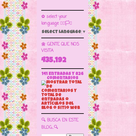
✿ select your
language 🏳️‍🌈🏳️🏁
Select Language
▼
🌼 GENTE QUE NOS
VISITA
435,192
141 Entradas y
826
Comentarios
🔍 BUSCA EN ESTE
BLOG...🔍