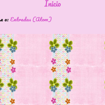
Inicio
se a:
Entradas (Atom)