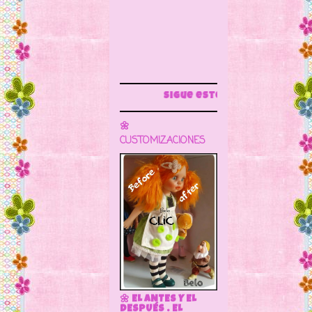
Sigue este blog para más información
🌼
CUSTOMIZACIONES
🌼 EL ANTES Y EL
DESPUÉS . EL