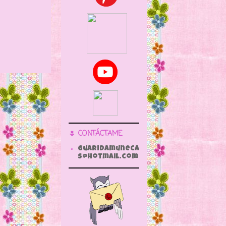
🌷 CONTÁCTAME
guaridamuneca
s@hotmail.com