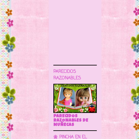
PARECIDOS
RAZONABLES
PARECIDOS
RAZONABLES DE
MUÑECAS
🌼 PINCHA EN EL