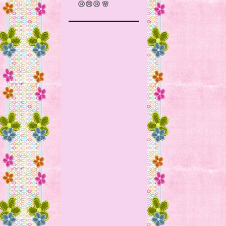
😢😢😢 🌸