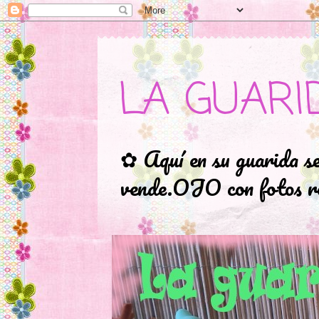
LA GUARI
✿ Aquí en su guarida s
vende.OJO con fotos ro