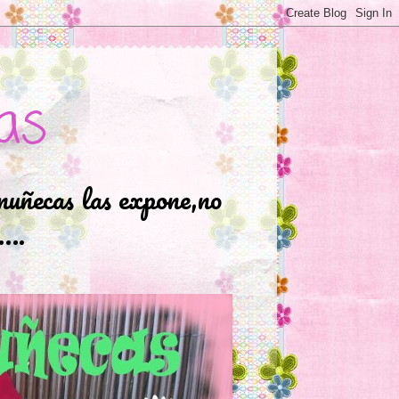
as
muñecas las expone,no
.….