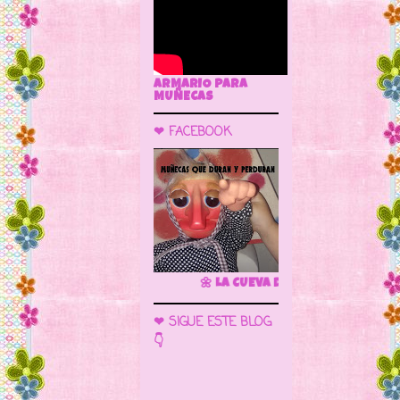
ARMARIO PARA
MUÑECAS
❤ FACEBOOK
🌼 LA CUEVA DE LAS MUÑECAS
❤ SIGUE ESTE BLOG
👇