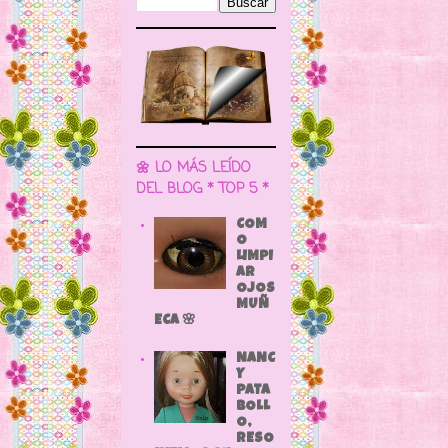
🌼 LO MÁS LEÍDO
DEL BLOG * TOP 5 *
COM
O
LIMPI
AR
OJOS
MUÑ
ECA 🌸
NANC
Y
PATA
BOLL
O,
RESO