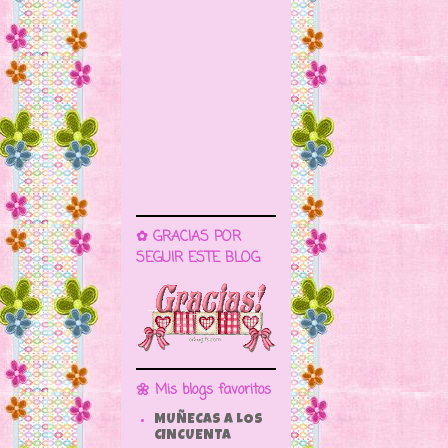
✿ GRACIAS POR
SEGUIR ESTE BLOG
🌼 Mis blogs favoritos
MUÑECAS A LOS
CINCUENTA