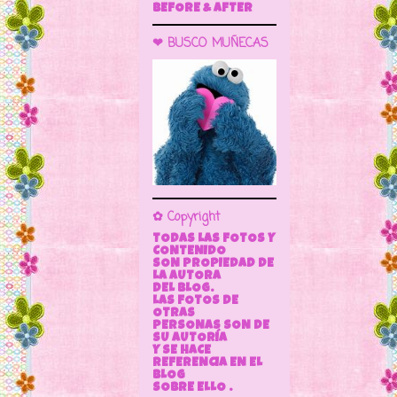
BEFORE & AFTER
❤ BUSCO MUÑECAS
✿ Copyright
TODAS LAS FOTOS Y
CONTENIDO
SON PROPIEDAD DE
LA AUTORA
DEL BLOG.
LAS FOTOS DE
OTRAS
PERSONAS SON DE
SU AUTORÍA
Y SE HACE
REFERENCIA EN EL
BLOG
SOBRE ELLO .