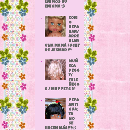
LVEMOS SU
ENIGMA 🌸
COM
O
REPA
RAR/
ARRE
GLAR
UNA MAMÁ LUCHY
DE JESMAR 🌸
MUÑ
ECA
PEGG
Y/
TELE
ÑECO
S / MUPPETS 🌸
PEPA
ANTI
GUA;
YA
NO
SE
HACEN MÁS!!!😢