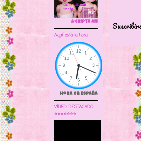
🌼CRIPTA ANIMATOR CAVE DOLL
Suscribir
Aquí está la hora
Hora en España
VÍDEO DESTACADO
⭐⭐⭐⭐⭐⭐⭐