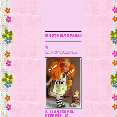
Sigue este blog para más información
🌼
CUSTOMIZACIONES
🌼 EL ANTES Y EL
DESPUÉS . EL