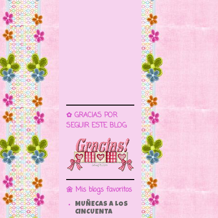
✿ GRACIAS POR
SEGUIR ESTE BLOG
🌼 Mis blogs favoritos
MUÑECAS A LOS
CINCUENTA