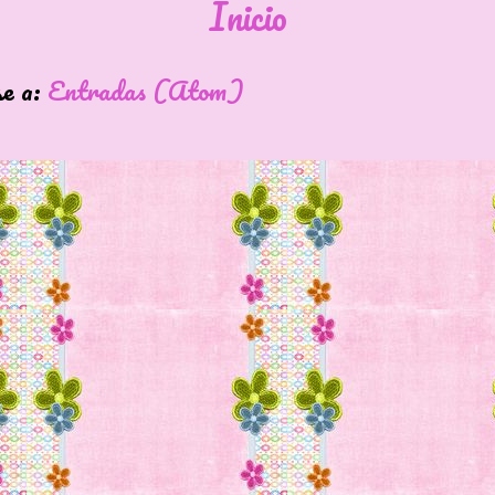
Inicio
se a:
Entradas (Atom)