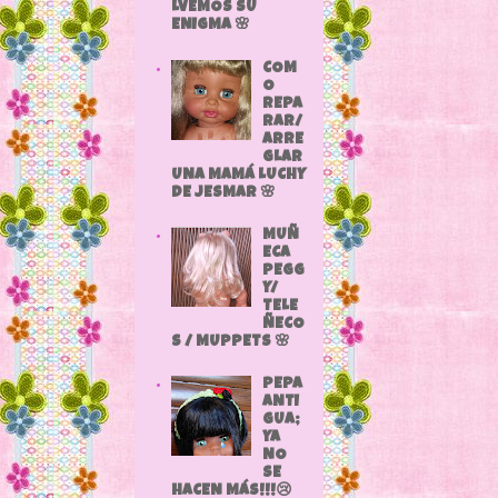
LVEMOS SU
ENIGMA 🌸
COM
O
REPA
RAR/
ARRE
GLAR
UNA MAMÁ LUCHY
DE JESMAR 🌸
MUÑ
ECA
PEGG
Y/
TELE
ÑECO
S / MUPPETS 🌸
PEPA
ANTI
GUA;
YA
NO
SE
HACEN MÁS!!!😢