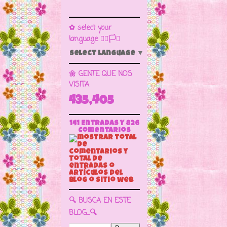
✿ select your
language 🏳️‍🌈🏳️🏁
Select Language
▼
🌼 GENTE QUE NOS
VISITA
435,405
141 Entradas y
826
Comentarios
🔍 BUSCA EN ESTE
BLOG...🔍