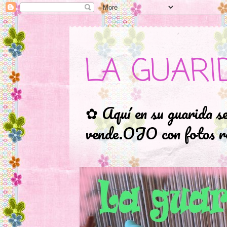
LA GUARI
✿ Aquí en su guarida s
vende.OJO con fotos ro