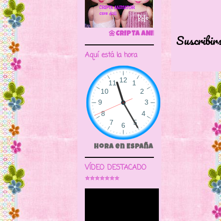
🌼CRIPTA ANIMATOR CAVE DOLL
Suscribir
Aquí está la hora
Hora en España
VÍDEO DESTACADO
⭐⭐⭐⭐⭐⭐⭐