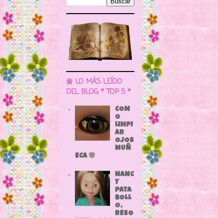
🌼 LO MÁS LEÍDO
DEL BLOG * TOP 5 *
COM
O
LIMPI
AR
OJOS
MUÑ
ECA 🌸
NANC
Y
PATA
BOLL
O,
RESO