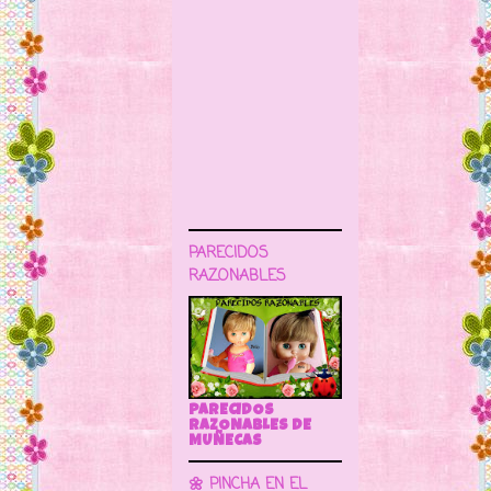
PARECIDOS
RAZONABLES
PARECIDOS
RAZONABLES DE
MUÑECAS
🌼 PINCHA EN EL