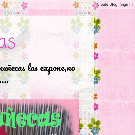
as
muñecas las expone,no
.….