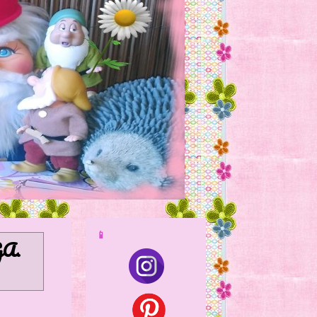
📱
GA
.