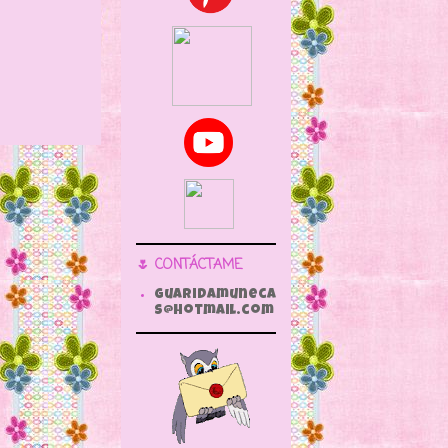
🌷 CONTÁCTAME
guaridamuneca
s@hotmail.com