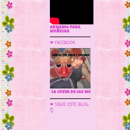
ARMARIO PARA
MUÑECAS
❤ FACEBOOK
🌼 LA CUEVA DE LAS MUÑECAS
❤ SIGUE ESTE BLOG
👇