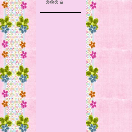
😢😢😢 🌸