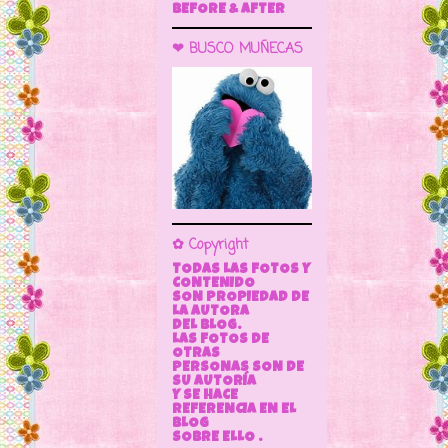
BEFORE & AFTER
❤ BUSCO MUÑECAS
✿ Copyright
TODAS LAS FOTOS Y
CONTENIDO
SON PROPIEDAD DE
LA AUTORA
DEL BLOG.
LAS FOTOS DE
OTRAS
PERSONAS SON DE
SU AUTORÍA
Y SE HACE
REFERENCIA EN EL
BLOG
SOBRE ELLO .