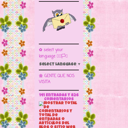
✿ select your
language 🏳️‍🌈🏳️🏁
Select Language
▼
🌼 GENTE QUE NOS
VISITA
141 Entradas y
826
Comentarios