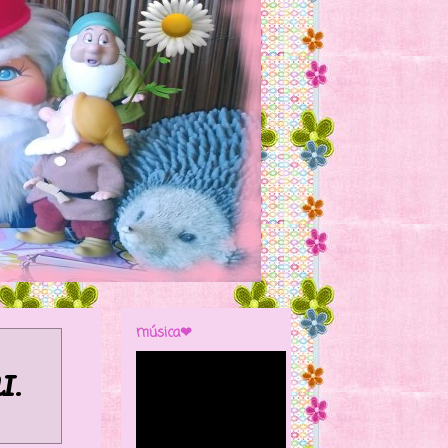
música❤
I
.