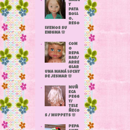
NANC
Y
PATA
BOLL
O,
RESO
LVEMOS SU
ENIGMA 🌸
COM
O
REPA
RAR/
ARRE
GLAR
UNA MAMÁ LUCHY
DE JESMAR 🌸
MUÑ
ECA
PEGG
Y/
TELE
ÑECO
S / MUPPETS 🌸
PEPA