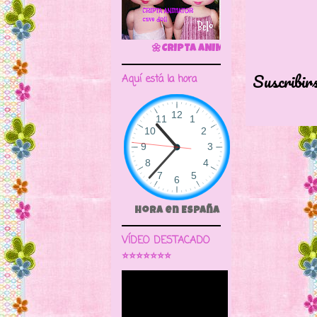
🌼CRIPTA ANIMATOR CAVE DOLL
Suscribir
Aquí está la hora
Hora en España
VÍDEO DESTACADO
⭐⭐⭐⭐⭐⭐⭐