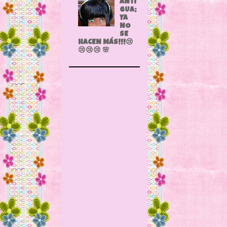
ANTI
GUA;
YA
NO
SE
HACEN MÁS!!!😢
😢😢😢 🌸