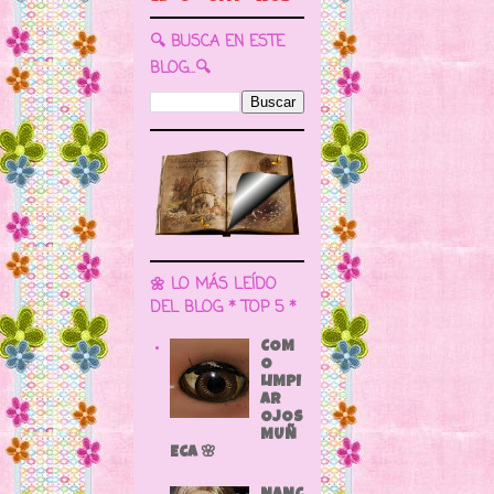
🔍 BUSCA EN ESTE
BLOG...🔍
🌼 LO MÁS LEÍDO
DEL BLOG * TOP 5 *
COM
O
LIMPI
AR
OJOS
MUÑ
ECA 🌸