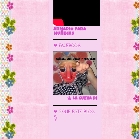
ARMARIO PARA
MUÑECAS
❤ FACEBOOK
🌼 LA CUEVA DE LAS MUÑECAS
❤ SIGUE ESTE BLOG
👇