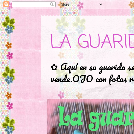
LA GUARI
✿ Aquí en su guarida s
vende.OJO con fotos ro