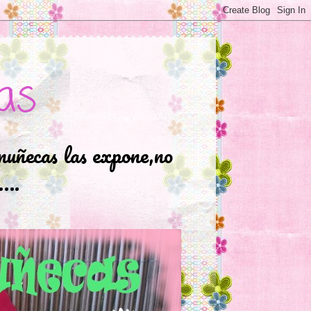
as
muñecas las expone,no
.….