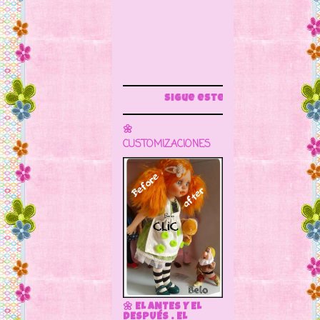
Sigue este blog para más información
🌼
CUSTOMIZACIONES
🌼 EL ANTES Y EL
DESPUÉS . EL