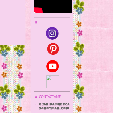
📱
🌷 CONTÁCTAME
guaridamuneca
s@hotmail.com