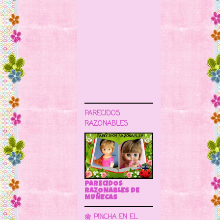
PARECIDOS
RAZONABLES
PARECIDOS
RAZONABLES DE
MUÑECAS
🌼 PINCHA EN EL