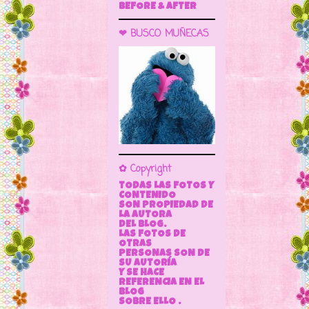
BEFORE & AFTER
❤ BUSCO MUÑECAS
✿ Copyright
TODAS LAS FOTOS Y
CONTENIDO
SON PROPIEDAD DE
LA AUTORA
DEL BLOG.
LAS FOTOS DE
OTRAS
PERSONAS SON DE
SU AUTORÍA
Y SE HACE
REFERENCIA EN EL
BLOG
SOBRE ELLO .