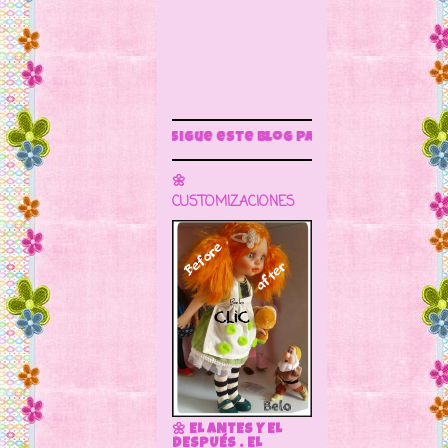
Sigue este blog para más información
🌼
CUSTOMIZACIONES
🌼 EL ANTES Y EL
DESPUÉS . EL