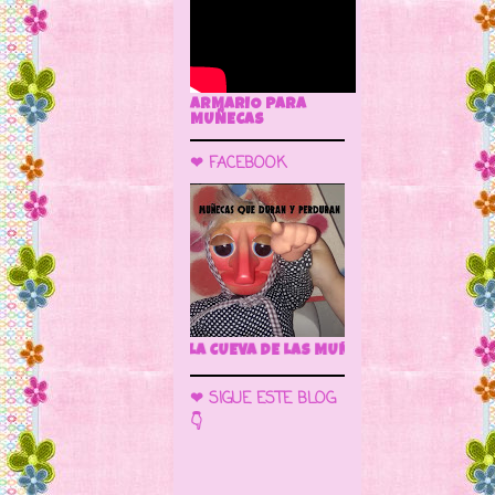
ARMARIO PARA
MUÑECAS
❤ FACEBOOK
🌼 LA CUEVA DE LAS MUÑECAS
❤ SIGUE ESTE BLOG
👇