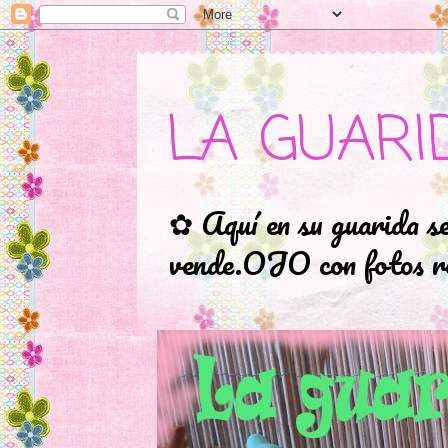
LA GUARI
✿ Aquí en su guarida s
vende.OJO con fotos ro