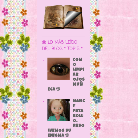
🌼 LO MÁS LEÍDO
DEL BLOG * TOP 5 *
COM
O
LIMPI
AR
OJOS
MUÑ
ECA 🌸
NANC
Y
PATA
BOLL
O,
RESO
LVEMOS SU
ENIGMA 🌸