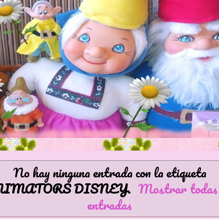
No hay ninguna entrada con la etiqueta
NIMATORS DISNEY
.
Mostrar todas 
entradas