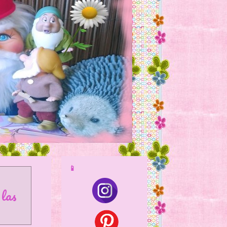
📱
las