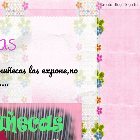
as
muñecas las expone,no
.….