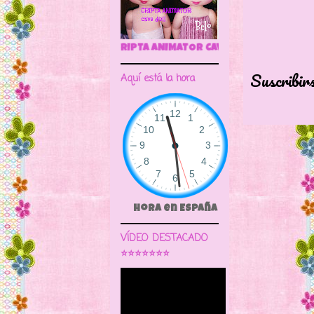
🌼CRIPTA ANIMATOR CAVE DOLL
Suscribir
Aquí está la hora
Hora en España
VÍDEO DESTACADO
⭐⭐⭐⭐⭐⭐⭐