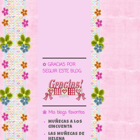
✿ GRACIAS POR
SEGUIR ESTE BLOG
🌼 Mis blogs favoritos
MUÑECAS A LOS
CINCUENTA
LAS MUÑECAS DE
HELENA