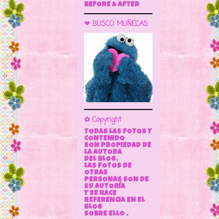
BEFORE & AFTER
❤ BUSCO MUÑECAS
✿ Copyright
TODAS LAS FOTOS Y
CONTENIDO
SON PROPIEDAD DE
LA AUTORA
DEL BLOG.
LAS FOTOS DE
OTRAS
PERSONAS SON DE
SU AUTORÍA
Y SE HACE
REFERENCIA EN EL
BLOG
SOBRE ELLO .