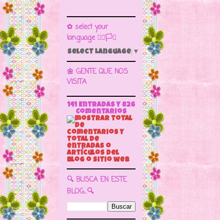
✿ select your
language 🏳️‍🌈🏳️🏁
Select Language
▼
🌼 GENTE QUE NOS
VISITA
141 Entradas y
826
Comentarios
🔍 BUSCA EN ESTE
BLOG...🔍