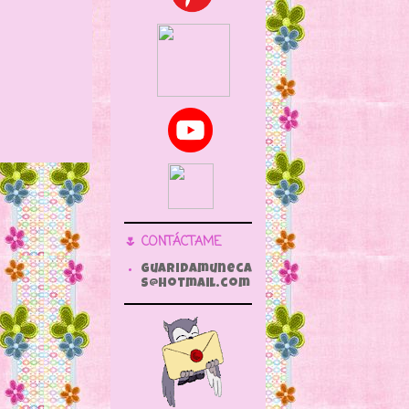
🌷 CONTÁCTAME
guaridamuneca
s@hotmail.com