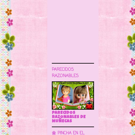
PARECIDOS
RAZONABLES
PARECIDOS
RAZONABLES DE
MUÑECAS
🌼 PINCHA EN EL