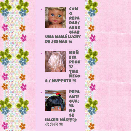
COM
O
REPA
RAR/
ARRE
GLAR
UNA MAMÁ LUCHY
DE JESMAR 🌸
MUÑ
ECA
PEGG
Y/
TELE
ÑECO
S / MUPPETS 🌸
PEPA
ANTI
GUA;
YA
NO
SE
HACEN MÁS!!!😢
😢😢😢 🌸