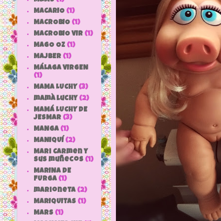
MACARIO
(1)
MACROBIO
(1)
MACROBIO VIR
(1)
MAGO OZ
(1)
MAJBER
(1)
MÁLAGA VIRGEN
(1)
MAMA LUCHY
(3)
mamà luchy
(2)
MAMÁ LUCHY DE
JESMAR
(3)
MANGA
(1)
MANIQUÍ
(2)
Mari Carmen y
sus muñecos
(1)
MARINA DE
FURGA
(1)
marioneta
(2)
MARIQUITAS
(1)
MARS
(1)