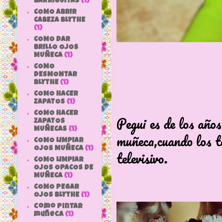
BARRIGUITAS
(1)
COMO ABRIR
CABEZA BLYTHE
(1)
COMO DAR
BRILLO OJOS
MUÑECA
(1)
COMO
DESMONTAR
BLYTHE
(1)
COMO HACER
ZAPATOS
(1)
COMO HACER
Pegui es de los años
ZAPATOS
MUÑECAS
(1)
muñeca,cuando los t
COMO LIMPIAR
OJOS MUÑECA
(1)
televisivo.
COMO LIMPIAR
OJOS OPACOS DE
MUÑECA
(1)
COMO PEGAR
OJOS BLYTHE
(1)
como pintar
muñeca
(1)