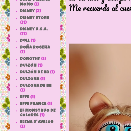
Me recuerda al cuer
NOMO
(1)
DISNEY
(3)
DISNEY STORE
(11)
DISNEY U.S.A.
(11)
doll
(1)
DOÑA ROGELIA
(1)
DOROTHY
(1)
DULZÓN
(1)
DULZÓN DE BB
(1)
DULZONA
(1)
DULZONA DE BB
(1)
EFFE
(1)
EFFE FRANCA
(1)
EL MONSTRUO DE
COLORES
(1)
ELENA D' AVALOR
(1)