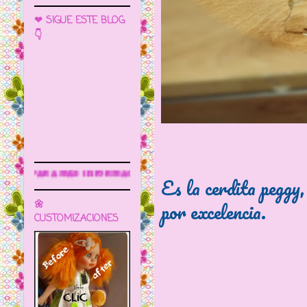
❤ SIGUE ESTE BLOG
👇
Sigue este blog para más informaci
Es la cerdita peggy
por excelencia.
🌼
CUSTOMIZACIONES