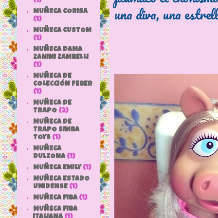
(1)
una diva, una estrel
MUÑECA CORISA
(1)
MUÑECA CUSTOM
(1)
MUÑECA DAMA
ZANINI ZAMBELLI
(1)
MUÑECA DE
COLECCIÓN FEBER
(1)
MUÑECA DE
TRAPO
(2)
MUÑECA DE
TRAPO SIMBA
TOYS
(1)
MUÑECA
DULZONA
(1)
MUÑECA EMILY
(1)
MUÑECA ESTADO
UNIDENSE
(1)
MUÑECA FIBA
(1)
MUÑECA FIBA
ITALIANA
(1)