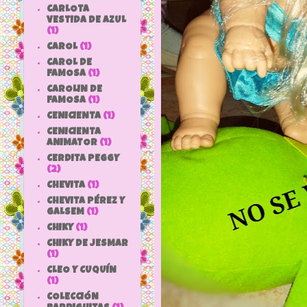
CARLOTA
VESTIDA DE AZUL
(1)
CAROL
(1)
CAROL DE
FAMOSA
(1)
CAROLIN DE
FAMOSA
(1)
CENICIENTA
(1)
CENICIENTA
ANIMATOR
(1)
CERDITA PEGGY
(2)
CHEVITA
(1)
CHEVITA PÉREZ Y
GALSEM
(1)
CHIKY
(1)
CHIKY DE JESMAR
(1)
CLEO Y CUQUÍN
(1)
COLECCIÓN