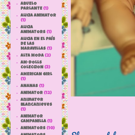
ABUELO
PARLANTE
(1)
ALICIA ANIMATOR
(1)
ALICIA
ANIMATORS
(1)
ALICIA EN EL PAÍS
DE LAS
MARAVILLAS
(1)
ALTA MODA
(2)
AM-DOLLS
COLECCION
(3)
AMERICAN GIRL
(1)
ANANAS
(1)
ANIMATOR
(12)
animator
blancanieves
(1)
ANIMATOR
CAMPANILLA
(1)
ANIMATORS
(10)