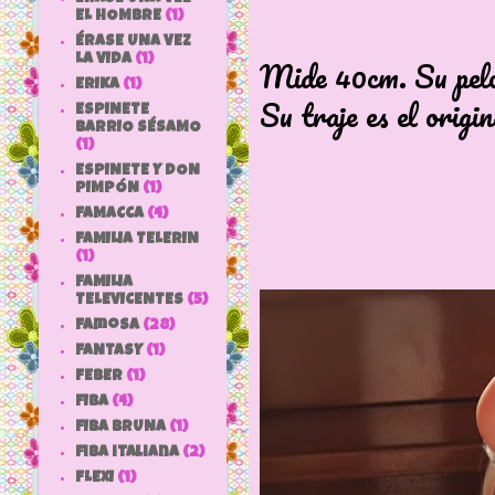
EL HOMBRE
(1)
ÉRASE UNA VEZ
LA VIDA
(1)
Mide 40cm. Su pelo
ERIKA
(1)
Su traje es el origin
ESPINETE
BARRIO SÉSAMO
(1)
ESPINETE Y DON
PIMPÓN
(1)
FAMACCA
(4)
FAMILIA TELERIN
(1)
FAMILIA
TELEVICENTES
(5)
Famosa
(28)
FANTASY
(1)
FEBER
(1)
FIBA
(4)
FIBA BRUNA
(1)
fiba italiana
(2)
FLEXI
(1)