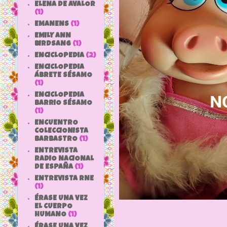
ELENA DE AVALOR
(1)
EMANENS
(1)
EMILY ANN
BIRDSANG
(1)
ENCICLOPEDIA
(2)
ENCICLOPEDIA
ÁBRETE SÉSAMO
(1)
ENCICLOPEDIA
BARRIO SÉSAMO
(1)
ENCUENTRO
COLECCIONISTA
BARBASTRO
(1)
ENTREVISTA
RADIO NACIONAL
DE ESPAÑA
(1)
ENTREVISTA RNE
(1)
ÉRASE UNA VEZ
EL CUERPO
HUMANO
(1)
ÉRASE UNA VEZ