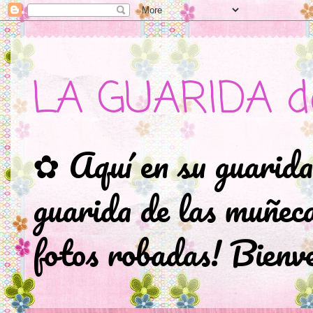
LA GUARIDA d
✿ Aquí en su guarida
guarida de las muñec
fotos robadas! Bienve