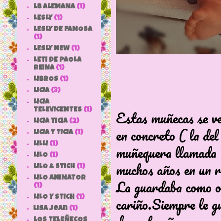
LB ALEMANA
(1)
LESLY
(1)
LESLY DE FAMOSA
(1)
LESLY NEW
(1)
LETI DE PAOLA
REINA
(1)
LIBROS
(1)
LICIA
(3)
LICIA
TELEVICENTES
(1)
Estas muñecas se ve
LICIA TICIA
(2)
en concreto ( la del
LICIA Y TICIA
(1)
LILLI
(1)
muñequera llamada
LILO
(1)
muchos años en un r
LILO & STICH
(1)
LILO ANIMATOR
La guardaba como or
(1)
cariño.Siempre le g
LILO Y STICH
(1)
lisa jean
(1)
LOS TELEÑECOS