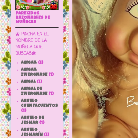
PARECIDOS
RAZONABLES DE
MUÑECAS
🌼 PINCHA EN EL
NOMBRE DE LA
MUÑECA QUE
BUSCAS🌼
ABIGAIL
(1)
ABIGAIL
ZWERGNASE
(1)
ABIGAL
(1)
ABIGAL DE
ZWERGNASE
(1)
ABUELO
CUENTACUENTOS
(1)
ABUELO DE
JESMAR
(1)
ABUELO
JESMARÍN
(1)