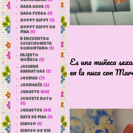
Guendalina
(1)
HADA AGUA
(1)
HADA FUEGO
(1)
hoppy hippy
(1)
hoppy hippy de
fiba
(1)
II ENCUENTRO
COLECCIONISTA
SOMONTANO
(1)
INJERTO
Es una muñeca sexa
MUÑECO
(1)
JASMINE
en la nuca con Mar
ANIMATORS
(1)
jesmar
(7)
jesmarín
(2)
juguete
(60)
JUGUETE ROTO
(1)
Juguetes
(64)
KATE DE FIBA
(1)
Kikoso
(1)
Kikoso de Vir