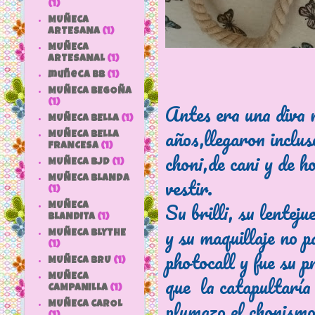
(1)
MUÑECA
ARTESANA
(1)
MUÑECA
ARTESANAL
(1)
muñeca bb
(1)
MUÑECA BEGOÑA
(1)
Antes era una diva 
MUÑECA BELLA
(1)
años,llegaron inclus
MUÑECA BELLA
FRANCESA
(1)
choni,de cani y de h
MUÑECA BJD
(1)
vestir.
MUÑECA BLANDA
(1)
Su brilli, su lenteju
MUÑECA
BLANDITA
(1)
y su maquillaje no p
MUÑECA BLYTHE
(1)
photocall y fue su p
MUÑECA BRU
(1)
que la catapultaría 
MUÑECA
CAMPANILLA
(1)
plumazo el chonismo
MUÑECA CAROL