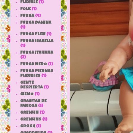
FLEXIBLE
(1)
FOLK
(1)
FURGA
(4)
FURGA DAMINA
(1)
FURGA FLEXI
(1)
FURGA ISABELLA
(1)
FURGA ITALIANA
(3)
FURGA NERO
(1)
FURGA PIERNAS
FLEXIBLES
(1)
GENTE
DESPIERTA
(1)
GIZMO
(1)
GRASITAS DE
FAMOSA
(1)
GREMLIN
(1)
GREMLINS
(1)
grogu
(1)