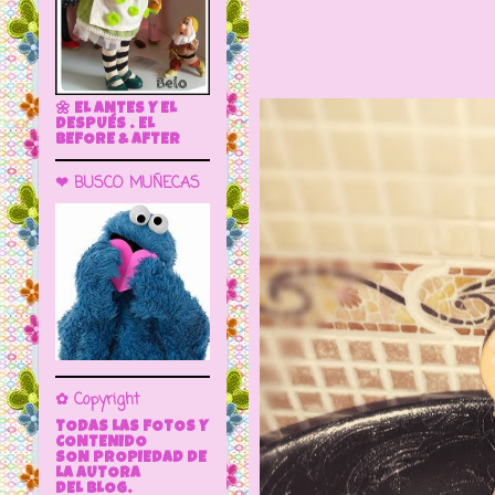
🌼 EL ANTES Y EL
DESPUÉS . EL
BEFORE & AFTER
❤ BUSCO MUÑECAS
✿ Copyright
TODAS LAS FOTOS Y
CONTENIDO
SON PROPIEDAD DE
LA AUTORA
DEL BLOG.