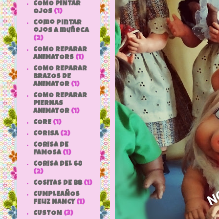
COMO PINTAR
OJOS
(1)
como pintar
ojos a muñeca
(2)
COMO REPARAR
ANIMATORS
(1)
COMO REPARAR
BRAZOS DE
ANIMATOR
(1)
COMO REPARAR
PIERNAS
ANIMATOR
(1)
CORE
(1)
Corisa
(2)
CORISA DE
FAMOSA
(1)
CORISA DEL 68
(2)
COSITAS DE bb
(1)
CUMPLEAÑOS
FELIZ NANCY
(1)
CUSTOM
(3)