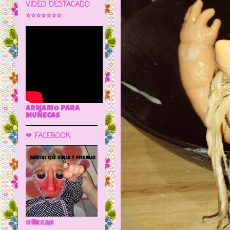
VÍDEO DESTACADO
⭐⭐⭐⭐⭐⭐⭐
ARMARIO PARA
MUÑECAS
❤ FACEBOOK
🌼 LA CUEVA DE LAS MUÑECAS