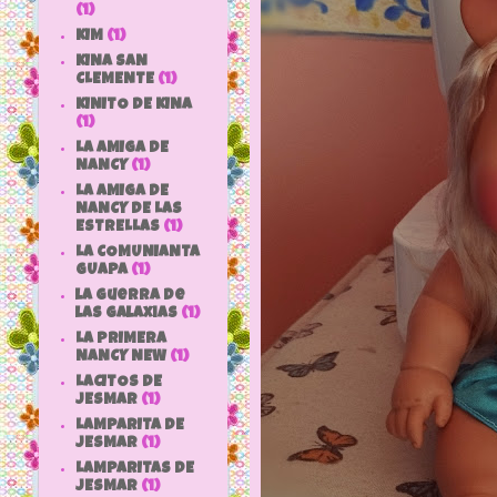
(1)
KIM
(1)
KINA SAN
CLEMENTE
(1)
KINITO DE KINA
(1)
LA AMIGA DE
NANCY
(1)
LA AMIGA DE
NANCY DE LAS
ESTRELLAS
(1)
LA COMUNIANTA
GUAPA
(1)
la guerra de
las galaxias
(1)
LA PRIMERA
NANCY NEW
(1)
LACITOS DE
JESMAR
(1)
LAMPARITA DE
JESMAR
(1)
LAMPARITAS DE
JESMAR
(1)