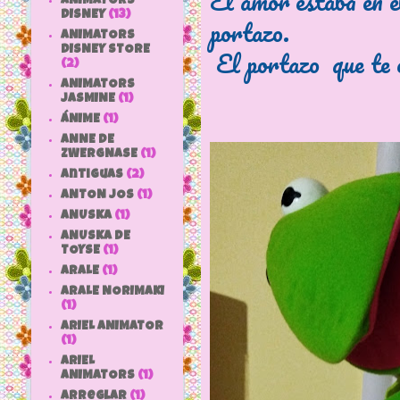
El amor estaba en el
ANIMATORS
DISNEY
(13)
portazo.
ANIMATORS
DISNEY STORE
El portazo que te c
(2)
ANIMATORS
JASMINE
(1)
ÁNIME
(1)
ANNE DE
ZWERGNASE
(1)
antiguas
(2)
ANTON JOS
(1)
ANUSKA
(1)
ANUSKA DE
TOYSE
(1)
ARALE
(1)
ARALE NORIMAKI
(1)
ARIEL ANIMATOR
(1)
ARIEL
ANIMATORS
(1)
arreglar
(1)