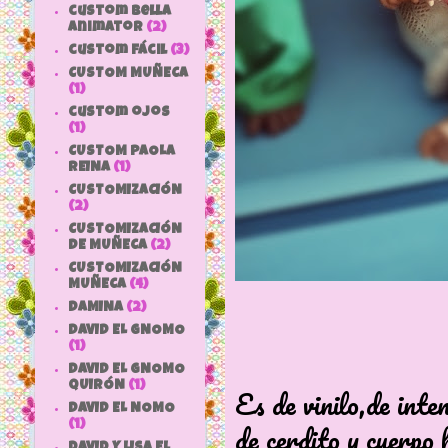
custom bella
animator
(2)
custom fácil
(3)
CUSTOM MUÑECA
(1)
custom ojos
(1)
CUSTOM PAOLA
REINA
(1)
CUSTOMIZACIÓN
(2)
CUSTOMIZACIÓN
DE MUÑECA
(2)
CUSTOMIZACIÓN
MUÑECA
(4)
DAMINA
(2)
DAVID EL GNOMO
(1)
DAVID EL GNOMO
QUIRÓN
(1)
Es de vinilo,de inte
DAVID EL NOMO
de cerdito y cuerpo
(1)
DAVID Y LISA EL