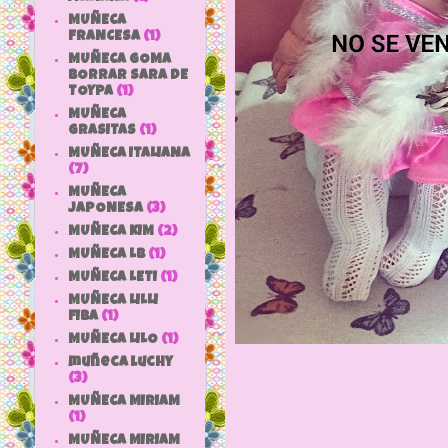
MUÑECA
FRANCESA
(1)
MUÑECA GOMA
BORRAR SARA DE
TOYPA
(1)
MUÑECA
GRASITAS
(1)
MUÑECA ITALIANA
(7)
MUÑECA
JAPONESA
(3)
MUÑECA KIM
(2)
MUÑECA LB
(1)
MUÑECA LETI
(1)
MUÑECA LILLI
FIBA
(1)
MUÑECA LILO
(1)
muñeca luchy
(3)
MUÑECA MIRIAM
(1)
MUÑECA MIRIAM