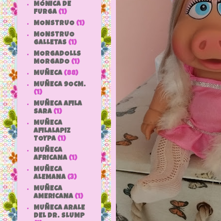
MÓNICA DE
FURGA
(1)
MONSTRUO
(1)
MONSTRUO
GALLETAS
(1)
MORGADOLLS
MORGADO
(1)
MUÑECA
(88)
MUÑECA 9OCM.
(1)
MUÑECA AFILA
SARA
(1)
MUÑECA
AFILALAPIZ
TOYPA
(1)
MUÑECA
AFRICANA
(1)
MUÑECA
ALEMANA
(3)
MUÑECA
AMERICANA
(1)
MUÑECA ARALE
DEL DR. SLUMP