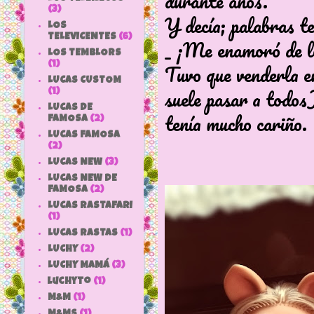
durante años.
(3)
Y decía; palabras t
LOS
TELEVICENTES
(6)
_ ¡Me enamoró de l
LOS TEMBLORS
Tuvo que venderla 
(1)
LUCAS CUSTOM
suele pasar a todos
(1)
LUCAS DE
tenía mucho cariño.
FAMOSA
(2)
LUCAS FAMOSA
(2)
LUCAS NEW
(3)
LUCAS NEW DE
FAMOSA
(2)
LUCAS RASTAFARI
(1)
LUCAS RASTAS
(1)
LUCHY
(2)
LUCHY MAMÁ
(3)
luchyto
(1)
M&M
(1)
M&MS
(1)