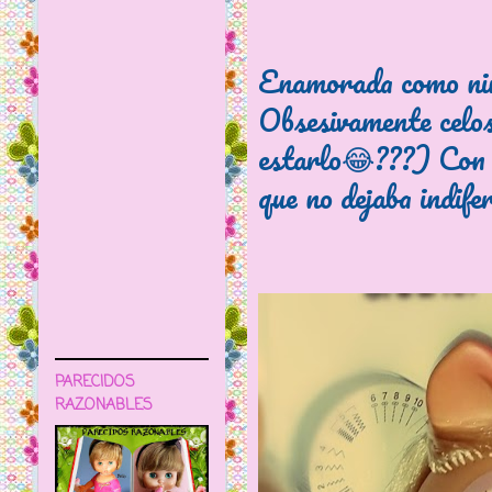
Enamorada como nin
Obsesivamente celos
estarlo😂???) Con u
que no dejaba indife
PARECIDOS
RAZONABLES