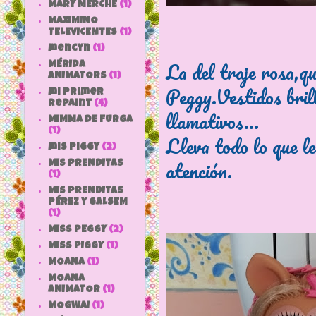
MARY MERCHE
(1)
MAXIMINO
TELEVICENTES
(1)
mencyn
(1)
La del traje rosa,qu
MÉRIDA
ANIMATORS
(1)
Peggy.Vestidos bril
mi primer
repaint
(4)
llamativos...
MIMMA DE FURGA
(1)
Lleva todo lo que l
mis piggy
(2)
atención.
MIS PRENDITAS
(1)
MIS PRENDITAS
PÉREZ Y GALSEM
(1)
MISS PEGGY
(2)
MISS PIGGY
(1)
MOANA
(1)
MOANA
ANIMATOR
(1)
MOGWAI
(1)