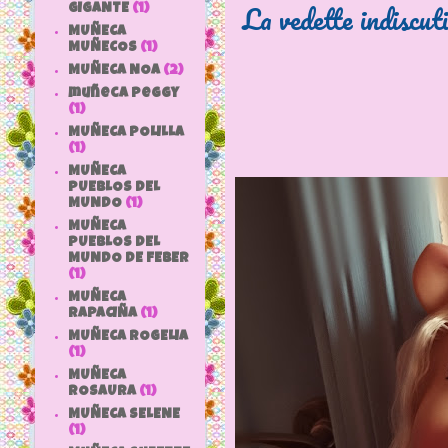
La vedette indiscuti
GIGANTE
(1)
MUÑECA
MUÑECOS
(1)
MUÑECA NOA
(2)
muñeca peggy
(1)
MUÑECA POLILLA
(1)
MUÑECA
PUEBLOS DEL
MUNDO
(1)
MUÑECA
PUEBLOS DEL
MUNDO DE FEBER
(1)
MUÑECA
RAPACIÑA
(1)
MUÑECA ROGELIA
(1)
MUÑECA
ROSAURA
(1)
MUÑECA SELENE
(1)