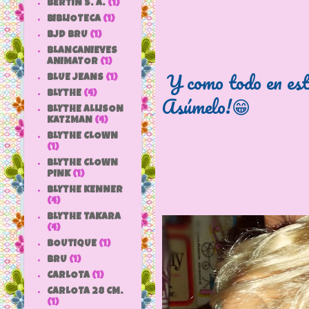
BERTIN S. A.
(1)
BIBLIOTECA
(1)
BJD BRU
(1)
BLANCANIEVES
ANIMATOR
(1)
Y como todo en est
BLUE JEANS
(1)
BLYTHE
(4)
Asúmelo!😁
BLYTHE ALLISON
KATZMAN
(4)
BLYTHE CLOWN
(1)
BLYTHE CLOWN
PINK
(1)
BLYTHE KENNER
(4)
BLYTHE TAKARA
(4)
BOUTIQUE
(1)
BRU
(1)
CARLOTA
(1)
CARLOTA 28 CM.
(1)