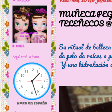
viernes, 16 de febre
❤ Facebook
MUÑECA PEG
TELEÑECOS 
Su ritual de belleza
🌼CRIPTA ANIMATOR CAVE DOLL
de pelo de raíces a 
Aquí está la hora
Y una hidratación d
Hora en España