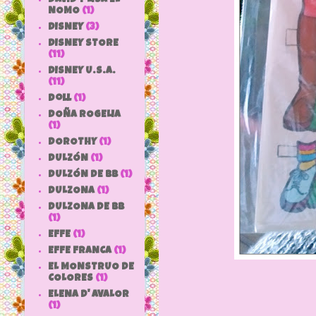
NOMO
(1)
DISNEY
(3)
DISNEY STORE
(11)
DISNEY U.S.A.
(11)
doll
(1)
DOÑA ROGELIA
(1)
DOROTHY
(1)
DULZÓN
(1)
DULZÓN DE BB
(1)
DULZONA
(1)
DULZONA DE BB
(1)
EFFE
(1)
EFFE FRANCA
(1)
EL MONSTRUO DE
COLORES
(1)
ELENA D' AVALOR
(1)