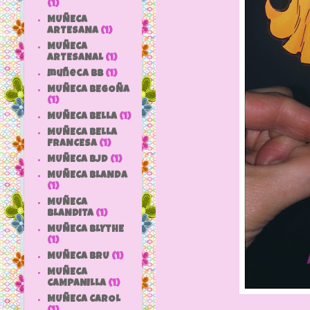
(1)
MUÑECA
ARTESANA
(1)
MUÑECA
ARTESANAL
(1)
muñeca bb
(1)
MUÑECA BEGOÑA
(1)
MUÑECA BELLA
(1)
MUÑECA BELLA
FRANCESA
(1)
MUÑECA BJD
(1)
MUÑECA BLANDA
(1)
MUÑECA
BLANDITA
(1)
MUÑECA BLYTHE
(1)
MUÑECA BRU
(1)
MUÑECA
CAMPANILLA
(1)
MUÑECA CAROL