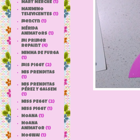
MARY MERCHE
(1)
MAXIMINO
TELEVICENTES
(1)
mencyn
(1)
MÉRIDA
ANIMATORS
(1)
mi primer
repaint
(4)
MIMMA DE FURGA
(1)
mis piggy
(2)
MIS PRENDITAS
(1)
MIS PRENDITAS
PÉREZ Y GALSEM
(1)
MISS PEGGY
(2)
MISS PIGGY
(1)
MOANA
(1)
MOANA
ANIMATOR
(1)
MOGWAI
(1)