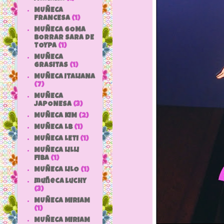
MUÑECA
FRANCESA
(1)
MUÑECA GOMA
BORRAR SARA DE
TOYPA
(1)
MUÑECA
GRASITAS
(1)
MUÑECA ITALIANA
(7)
MUÑECA
JAPONESA
(3)
MUÑECA KIM
(2)
MUÑECA LB
(1)
MUÑECA LETI
(1)
MUÑECA LILLI
FIBA
(1)
MUÑECA LILO
(1)
muñeca luchy
(3)
MUÑECA MIRIAM
(1)
MUÑECA MIRIAM