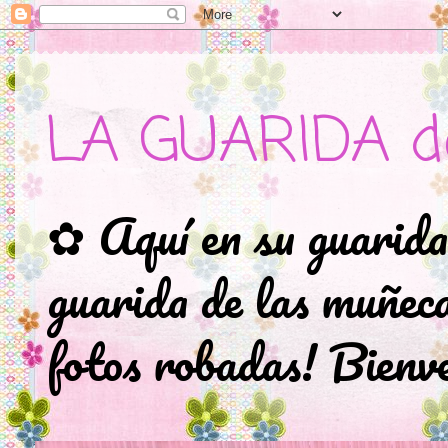
LA GUARIDA d
✿ Aquí en su guarida
guarida de las muñec
fotos robadas! Bienve