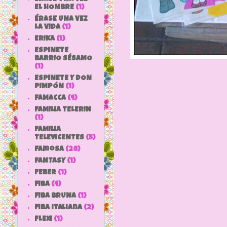
EL HOMBRE
(1)
ÉRASE UNA VEZ
LA VIDA
(1)
ERIKA
(1)
ESPINETE
BARRIO SÉSAMO
(1)
ESPINETE Y DON
PIMPÓN
(1)
FAMACCA
(4)
FAMILIA TELERIN
(1)
FAMILIA
TELEVICENTES
(5)
Famosa
(28)
FANTASY
(1)
FEBER
(1)
FIBA
(4)
FIBA BRUNA
(1)
fiba italiana
(2)
FLEXI
(1)