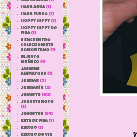
Guendalina
(1)
HADA AGUA
(1)
HADA FUEGO
(1)
hoppy hippy
(1)
hoppy hippy de
fiba
(1)
II ENCUENTRO
COLECCIONISTA
SOMONTANO
(1)
INJERTO
MUÑECO
(1)
JASMINE
ANIMATORS
(1)
jesmar
(7)
jesmarín
(2)
juguete
(60)
JUGUETE ROTO
(1)
Juguetes
(64)
KATE DE FIBA
(1)
Kikoso
(1)
N
Kikoso de Vir