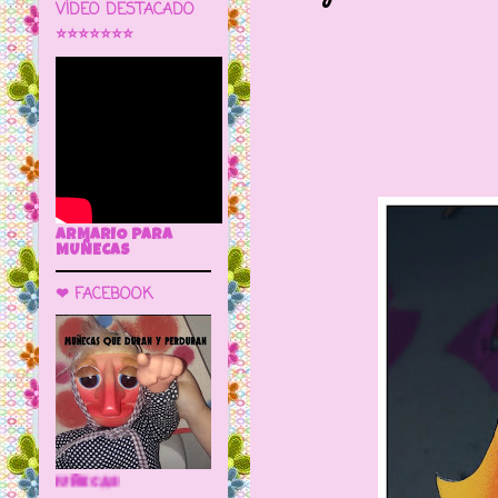
VÍDEO DESTACADO
⭐⭐⭐⭐⭐⭐⭐
ARMARIO PARA
MUÑECAS
❤ FACEBOOK
🌼 LA CUEVA DE LAS MUÑECAS