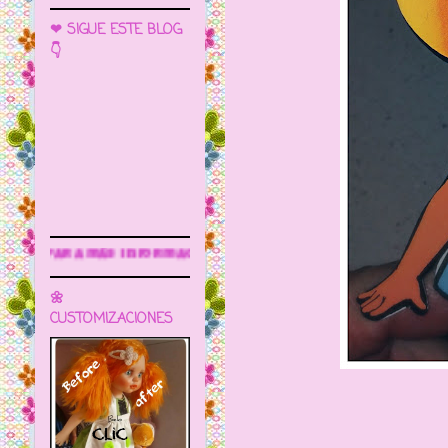
❤ SIGUE ESTE BLOG
👇
Sigue este blog para más inform
🌼
CUSTOMIZACIONES