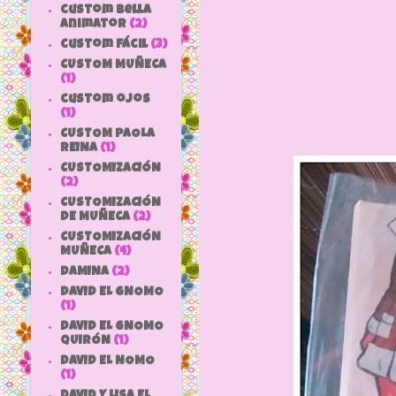
custom bella
animator
(2)
custom fácil
(3)
CUSTOM MUÑECA
(1)
custom ojos
(1)
CUSTOM PAOLA
REINA
(1)
CUSTOMIZACIÓN
(2)
CUSTOMIZACIÓN
DE MUÑECA
(2)
CUSTOMIZACIÓN
MUÑECA
(4)
DAMINA
(2)
DAVID EL GNOMO
(1)
DAVID EL GNOMO
QUIRÓN
(1)
DAVID EL NOMO
(1)
DAVID Y LISA EL