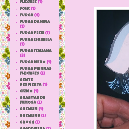
FLEXIBLE
(1)
FOLK
(1)
FURGA
(4)
FURGA DAMINA
(1)
FURGA FLEXI
(1)
FURGA ISABELLA
(1)
FURGA ITALIANA
(3)
FURGA NERO
(1)
FURGA PIERNAS
FLEXIBLES
(1)
GENTE
DESPIERTA
(1)
GIZMO
(1)
GRASITAS DE
FAMOSA
(1)
GREMLIN
(1)
GREMLINS
(1)
grogu
(1)