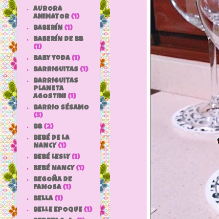
AURORA
ANIMATOR
(1)
BABERÍN
(1)
BABERÍN DE BB
(1)
baby yoda
(1)
BARRIGUITAS
(1)
BARRIGUITAS
PLANETA
AGOSTINI
(1)
BARRIO SÉSAMO
(5)
bb
(2)
BEBÉ DE LA
NANCY
(1)
BEBÉ LESLY
(1)
BEBÉ NANCY
(1)
BEGOÑA DE
FAMOSA
(1)
BELLA
(1)
BELLE EPOQUE
(1)