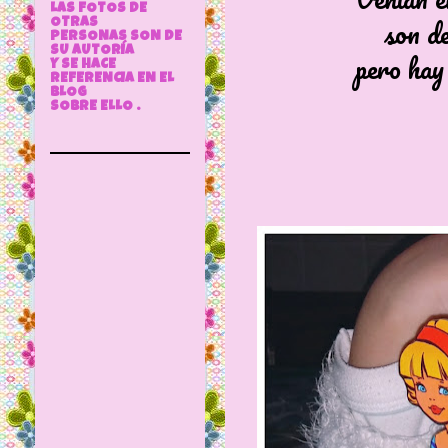
LAS FOTOS DE
son d
OTRAS
PERSONAS SON DE
SU AUTORÍA
pero hay
Y SE HACE
REFERENCIA EN EL
BLOG
SOBRE ELLO .