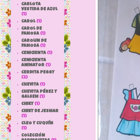
CARLOTA
VESTIDA DE AZUL
(1)
CAROL
(1)
CAROL DE
FAMOSA
(1)
CAROLIN DE
FAMOSA
(1)
CENICIENTA
(1)
CENICIENTA
ANIMATOR
(1)
CERDITA PEGGY
(2)
CHEVITA
(1)
CHEVITA PÉREZ Y
GALSEM
(1)
CHIKY
(1)
CHIKY DE JESMAR
(1)
CLEO Y CUQUÍN
(1)
COLECCIÓN