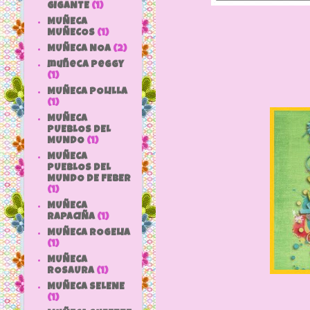
GIGANTE
(1)
MUÑECA
MUÑECOS
(1)
MUÑECA NOA
(2)
muñeca peggy
(1)
MUÑECA POLILLA
(1)
MUÑECA
PUEBLOS DEL
MUNDO
(1)
MUÑECA
PUEBLOS DEL
MUNDO DE FEBER
(1)
MUÑECA
RAPACIÑA
(1)
MUÑECA ROGELIA
(1)
MUÑECA
ROSAURA
(1)
MUÑECA SELENE
(1)