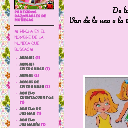
De l
PARECIDOS
Van de la uno a la 
RAZONABLES DE
MUÑECAS
🌼 PINCHA EN EL
NOMBRE DE LA
MUÑECA QUE
BUSCAS🌼
ABIGAIL
(1)
ABIGAIL
ZWERGNASE
(1)
ABIGAL
(1)
ABIGAL DE
ZWERGNASE
(1)
ABUELO
CUENTACUENTOS
(1)
ABUELO DE
JESMAR
(1)
ABUELO
JESMARÍN
(1)