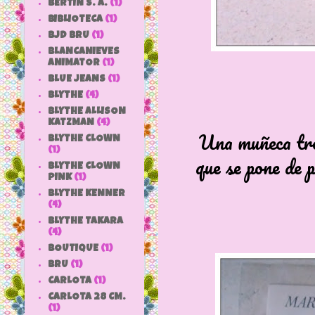
BERTIN S. A.
(1)
BIBLIOTECA
(1)
BJD BRU
(1)
BLANCANIEVES
ANIMATOR
(1)
BLUE JEANS
(1)
BLYTHE
(4)
BLYTHE ALLISON
KATZMAN
(4)
Una muñeca tro
BLYTHE CLOWN
(1)
que se pone de p
BLYTHE CLOWN
PINK
(1)
BLYTHE KENNER
(4)
BLYTHE TAKARA
(4)
BOUTIQUE
(1)
BRU
(1)
CARLOTA
(1)
CARLOTA 28 CM.
(1)