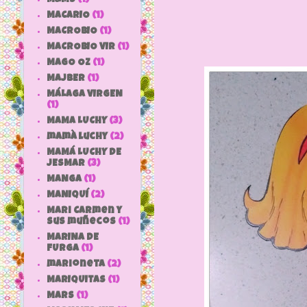
MACARIO
(1)
MACROBIO
(1)
MACROBIO VIR
(1)
MAGO OZ
(1)
MAJBER
(1)
MÁLAGA VIRGEN
(1)
MAMA LUCHY
(3)
mamà luchy
(2)
MAMÁ LUCHY DE
JESMAR
(3)
MANGA
(1)
MANIQUÍ
(2)
Mari Carmen y
sus muñecos
(1)
MARINA DE
FURGA
(1)
marioneta
(2)
MARIQUITAS
(1)
MARS
(1)