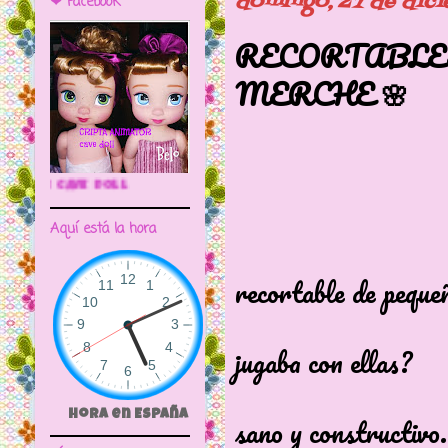
domingo, 27 de dic
❤ Facebook
RECORTABLE
MERCHE 🌸
🌼CRIPTA ANIMATOR CAVE DOLL
Aquí está la hora
Quién no t
recortable de peque
o ha conoc
jugaba con ellas?
Que de rec
Hora en España
sano y constructivo.