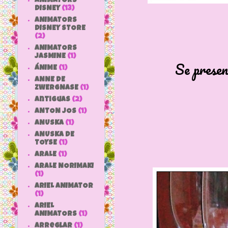
ANIMATORS
DISNEY
(13)
ANIMATORS
DISNEY STORE
(2)
ANIMATORS
JASMINE
(1)
Se presen
ÁNIME
(1)
ANNE DE
ZWERGNASE
(1)
antiguas
(2)
ANTON JOS
(1)
ANUSKA
(1)
ANUSKA DE
TOYSE
(1)
ARALE
(1)
ARALE NORIMAKI
(1)
ARIEL ANIMATOR
(1)
ARIEL
ANIMATORS
(1)
arreglar
(1)