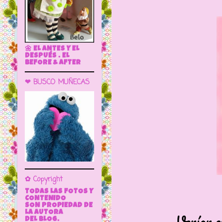
🌼 EL ANTES Y EL
DESPUÉS . EL
BEFORE & AFTER
❤ BUSCO MUÑECAS
✿ Copyright
TODAS LAS FOTOS Y
CONTENIDO
SON PROPIEDAD DE
LA AUTORA
Venían e
DEL BLOG.