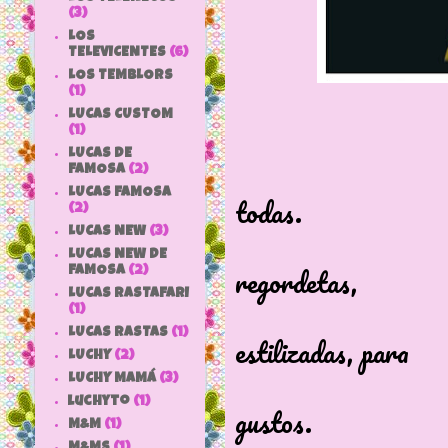
(3)
LOS
TELEVICENTES
(6)
LOS TEMBLORS
(1)
LUCAS CUSTOM
(1)
LUCAS DE
Es la
FAMOSA
(2)
LUCAS FAMOSA
todas.
(2)
LUCAS NEW
(3)
Las ha
LUCAS NEW DE
regordetas,
FAMOSA
(2)
LUCAS RASTAFARI
median
(1)
LUCAS RASTAS
(1)
estilizadas, para
LUCHY
(2)
tod
LUCHY MAMÁ
(3)
luchyto
(1)
gustos.
M&M
(1)
M&MS
(1)