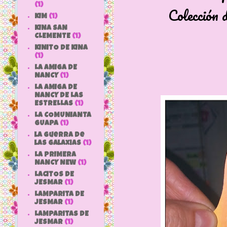
(1)
Colección d
KIM
(1)
KINA SAN
CLEMENTE
(1)
KINITO DE KINA
(1)
LA AMIGA DE
NANCY
(1)
LA AMIGA DE
NANCY DE LAS
ESTRELLAS
(1)
LA COMUNIANTA
GUAPA
(1)
la guerra de
las galaxias
(1)
LA PRIMERA
NANCY NEW
(1)
LACITOS DE
JESMAR
(1)
LAMPARITA DE
JESMAR
(1)
LAMPARITAS DE
JESMAR
(1)