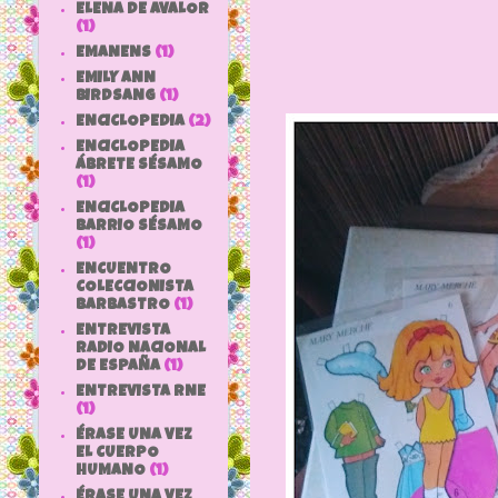
ELENA DE AVALOR
(1)
EMANENS
(1)
EMILY ANN
BIRDSANG
(1)
ENCICLOPEDIA
(2)
ENCICLOPEDIA
ÁBRETE SÉSAMO
(1)
ENCICLOPEDIA
BARRIO SÉSAMO
(1)
ENCUENTRO
COLECCIONISTA
BARBASTRO
(1)
ENTREVISTA
RADIO NACIONAL
DE ESPAÑA
(1)
ENTREVISTA RNE
(1)
ÉRASE UNA VEZ
EL CUERPO
HUMANO
(1)
ÉRASE UNA VEZ