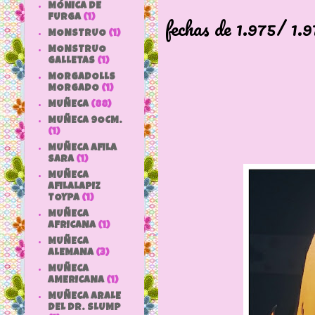
Pienso qu
MÓNICA DE
FURGA
(1)
fechas de 1.975/ 1.
MONSTRUO
(1)
MONSTRUO
GALLETAS
(1)
MORGADOLLS
MORGADO
(1)
MUÑECA
(88)
MUÑECA 9OCM.
(1)
MUÑECA AFILA
SARA
(1)
MUÑECA
AFILALAPIZ
TOYPA
(1)
MUÑECA
AFRICANA
(1)
MUÑECA
ALEMANA
(3)
MUÑECA
AMERICANA
(1)
MUÑECA ARALE
DEL DR. SLUMP