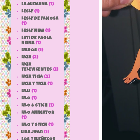
LB ALEMANA
(1)
LESLY
(1)
LESLY DE FAMOSA
(1)
LESLY NEW
(1)
LETI DE PAOLA
REINA
(1)
LIBROS
(1)
LICIA
(3)
LICIA
TELEVICENTES
(1)
LICIA TICIA
(2)
LICIA Y TICIA
(1)
LILLI
(1)
LILO
(1)
LILO & STICH
(1)
LILO ANIMATOR
(1)
LILO Y STICH
(1)
lisa jean
(1)
LOS TELEÑECOS