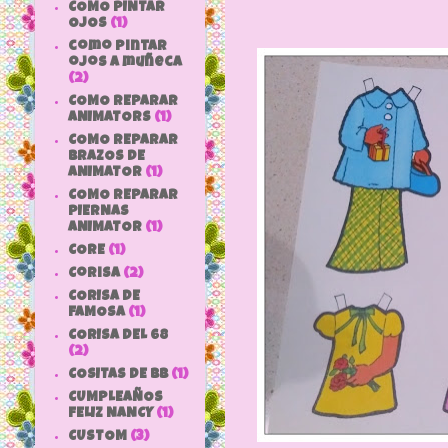
COMO PINTAR
OJOS
(1)
como pintar
ojos a muñeca
(2)
COMO REPARAR
ANIMATORS
(1)
COMO REPARAR
BRAZOS DE
ANIMATOR
(1)
COMO REPARAR
PIERNAS
ANIMATOR
(1)
CORE
(1)
Corisa
(2)
CORISA DE
FAMOSA
(1)
CORISA DEL 68
(2)
COSITAS DE bb
(1)
CUMPLEAÑOS
FELIZ NANCY
(1)
CUSTOM
(3)